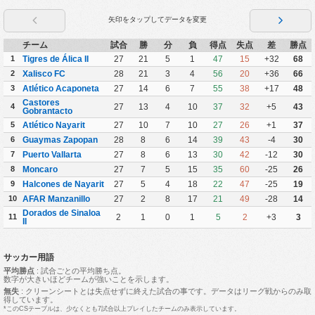
矢印をタップしてデータを変更
チーム
試合
勝
分
負
得点
失点
差
勝点
1
Tigres de Álica II
27
21
5
1
47
15
+32
68
2
Xalisco FC
28
21
3
4
56
20
+36
66
3
Atlético Acaponeta
27
14
6
7
55
38
+17
48
Castores
4
27
13
4
10
37
32
+5
43
Gobrantacto
5
Atlético Nayarit
27
10
7
10
27
26
+1
37
6
Guaymas Zapopan
28
8
6
14
39
43
-4
30
7
Puerto Vallarta
27
8
6
13
30
42
-12
30
8
Moncaro
27
7
5
15
35
60
-25
26
9
Halcones de Nayarit
27
5
4
18
22
47
-25
19
10
AFAR Manzanillo
27
2
8
17
21
49
-28
14
Dorados de Sinaloa
11
2
1
0
1
5
2
+3
3
II
サッカー用語
平均勝点
: 試合ごとの平均勝ち点。
数字が大きいほどチームが強いことを示します。
無失
: クリーンシートとは失点せずに終えた試合の事です。データはリーグ戦からのみ取
得しています。
*このCSテーブルは、少なくとも7試合以上プレイしたチームのみ表示しています。