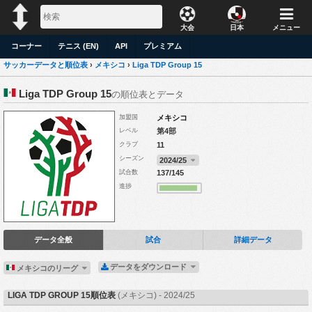
大会
日本
メニュー
コーナー
テニス (EN)
API
プレミアム
サッカーデータと順位表
›
メキシコ
›
Liga TDP Group 15
Liga TDP Group 15
の順位表とデータ
加盟国
メキシコ
レベル
第4部
クラブ
11
シーズン
2024/25
試合数
137/145
進捗
データ全般
試合
詳細データ
データをダウンロード
メキシコのリーグ
LIGA TDP GROUP 15順位表
(メキシコ) - 2024/25