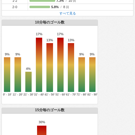
1-2
7.3%
/
10
回
2-0
5.8%
/
8
回
すべて見る
10分毎のゴール数
17%
17%
13%
13%
9%
9%
9%
9%
4%
0' - 10'
11' - 20'
21' - 30'
31' - 40'
41' - 50'
51' - 60'
61' - 70'
71' - 80'
81' - 90'
15分毎のゴール数
30%