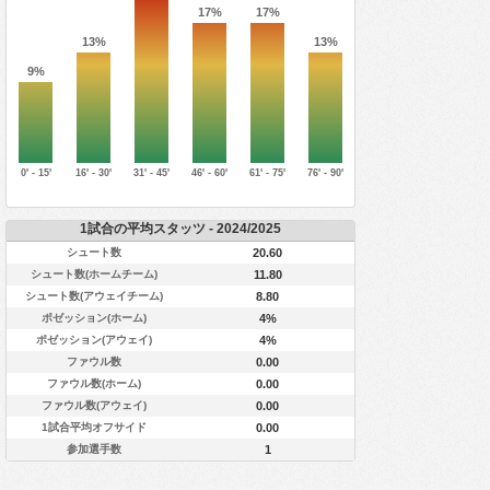
17%
17%
13%
13%
9%
0' - 15'
16' - 30'
31' - 45'
46' - 60'
61' - 75'
76' - 90'
1試合の平均スタッツ - 2024/2025
シュート数
20.60
シュート数(ホームチーム)
11.80
シュート数(アウェイチーム)
8.80
ポゼッション(ホーム)
4%
ポゼッション(アウェイ)
4%
ファウル数
0.00
ファウル数(ホーム)
0.00
ファウル数(アウェイ)
0.00
1試合平均オフサイド
0.00
参加選手数
1