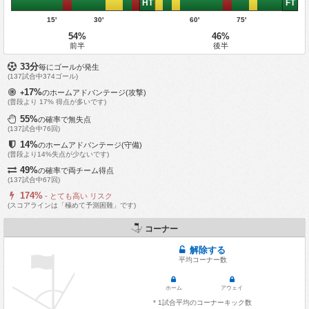
HT
FT
15'
30'
60'
75'
54%
46%
前半
後半
33分
毎にゴールが発生
(137試合中374ゴール)
17%
+
のホームアドバンテージ(攻撃)
(普段より 17% 得点が多いです)
55%
の確率で無失点
(137試合中76回)
14%
のホームアドバンテージ(守備)
(普段より14%失点が少ないです)
49%
の確率で両チーム得点
(137試合中67回)
174%
- とても高い リスク
(スコアラインは「極めて予測困難」です)
コーナー
解除する
平均コーナー数
ホーム
アウェイ
* 1試合平均のコーナーキック数