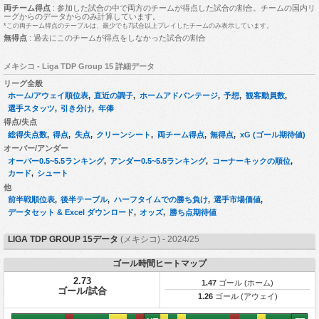
両チーム得点
: 参加した試合の中で両方のチームが得点した試合の割合。チームの国内リ
ーグからのデータからのみ計算しています。
*この両チーム得点のテーブルは、最少でも7試合以上プレイしたチームのみ表示しています。
無得点
: 過去にこのチームが得点をしなかった試合の割合
メキシコ - Liga TDP Group 15 詳細データ
リーグ全般
ホーム/アウェイ順位表
,
直近の調子
,
ホームアドバンテージ
,
予想
,
観客動員数
,
選手スタッツ
,
引き分け
,
年俸
得点/失点
総得失点数
,
得点
,
失点
,
クリーンシート
,
両チーム得点
,
無得点
,
xG (ゴール期待値)
オーバー/アンダー
オーバー0.5~5.5ランキング
,
アンダー0.5~5.5ランキング
,
コーナーキックの順位
,
カード
,
シュート
他
前半戦順位表
,
後半テーブル
,
ハーフタイムでの勝ち負け
,
選手市場価値
,
データセット & Excel ダウンロード
,
オッズ
,
勝ち点期待値
LIGA TDP GROUP 15データ
(メキシコ) - 2024/25
ゴール時間ヒートマップ
2.73
1.47
ゴール (ホーム)
ゴール/試合
1.26
ゴール (アウェイ)