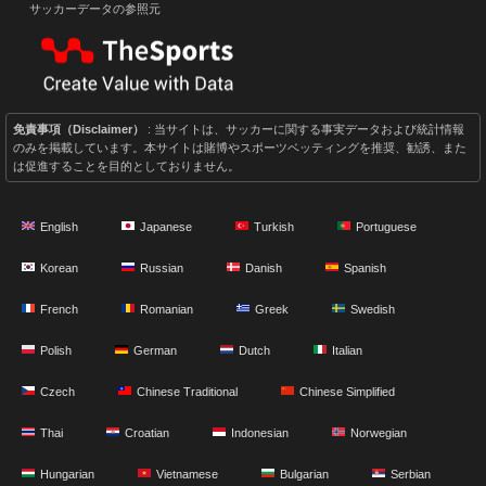
サッカーデータの参照元
免責事項（Disclaimer）
: 当サイトは、サッカーに関する事実データおよび統計情報
のみを掲載しています。本サイトは賭博やスポーツベッティングを推奨、勧誘、また
は促進することを目的としておりません。
English
Japanese
Turkish
Portuguese
Korean
Russian
Danish
Spanish
French
Romanian
Greek
Swedish
Polish
German
Dutch
Italian
Czech
Chinese Traditional
Chinese Simplified
Thai
Croatian
Indonesian
Norwegian
Hungarian
Vietnamese
Bulgarian
Serbian