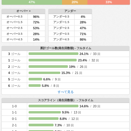
47%
20%
33%
オーバー +
アンダー
オーバー0.5
アンダー0.5
96%
4%
オーバー1.5
アンダー1.5
72%
28%
オーバー2.5
アンダー2.5
53%
47%
オーバー3.5
アンダー3.5
28%
71%
オーバー4.5
アンダー4.5
14%
86%
累計ゴール数(発生回数順) - フルタイム
3
ゴール
24.1%
/
33
回
1
ゴール
23.4%
/
32
回
2
ゴール
19%
/
26
回
4
ゴール
15.3%
/
21
回
5
ゴール
6.6%
/
9
回
6
ゴール
5.8%
/
8
回
すべて見る
スコアライン（発生回数順） - フルタイム
1-0
14.6%
/
20
回
1-1
9.5%
/
13
回
0-1
8.8%
/
12
回
2-1
7.3%
/
10
回