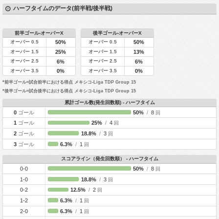
ハーフタイムのデータ(前半戦/後半戦)
前半ゴール-オーバーX
後半ゴール-オーバーX
オーバー 0.5
オーバー 0.5
50%
50%
オーバー 1.5
オーバー 1.5
25%
13%
オーバー 2.5
オーバー 2.5
6%
6%
オーバー 3.5
オーバー 3.5
0%
0%
*前半ゴール=試合前半における得点 メキシコ-Liga TDP Group 15
*後半ゴール=試合後半における得点 メキシコ-Liga TDP Group 15
累計ゴール数(発生回数順) - ハーフタイム
0
ゴール
50%
/
8
回
1
ゴール
25%
/
4
回
2
ゴール
18.8%
/
3
回
3
ゴール
6.3%
/
1
回
スコアライン（発生回数順） - ハーフタイム
0-0
50%
/
8
回
1-0
18.8%
/
3
回
0-2
12.5%
/
2
回
1-2
6.3%
/
1
回
2-0
6.3%
/
1
回