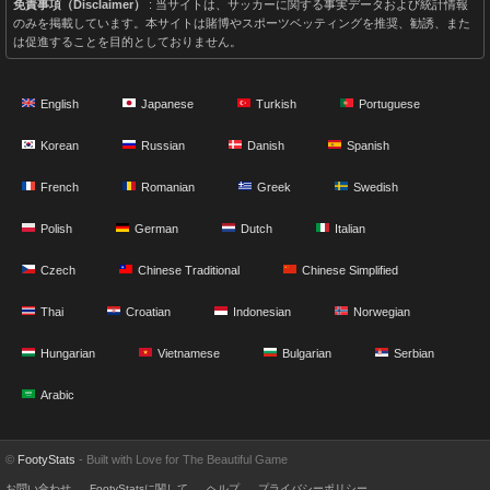
免責事項（Disclaimer）
: 当サイトは、サッカーに関する事実データおよび統計情報
のみを掲載しています。本サイトは賭博やスポーツベッティングを推奨、勧誘、また
は促進することを目的としておりません。
English
Japanese
Turkish
Portuguese
Korean
Russian
Danish
Spanish
French
Romanian
Greek
Swedish
Polish
German
Dutch
Italian
Czech
Chinese Traditional
Chinese Simplified
Thai
Croatian
Indonesian
Norwegian
Hungarian
Vietnamese
Bulgarian
Serbian
Arabic
©
FootyStats
- Built with Love for The Beautiful Game
お問い合わせ
FootyStatsに関して
ヘルプ
プライバシーポリシー