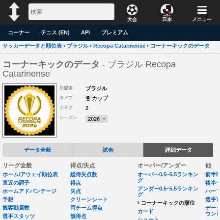
大会
日本
メニュー
コーナー
テニス (EN)
API
プレミアム
サッカーデータと順位表
›
ブラジル
›
Recopa Catarinense
›
コーナーキックのデータ
コーナーキックのデータ
- ブラジル Recopa
Catarinense
加盟国
ブラジル
タイプ
カップ
クラブ
2
シーズン
2026
データ全般
試合
詳細データ
リーグ全般
得点/失点
オーバー/アンダー
他
ホーム/アウェイ順位表
総得失点数
オーバー0.5~5.5ランキン
前半
グ
直近の調子
得点
後半
アンダー0.5~5.5ランキン
ホームアドバンテージ
失点
ハー
グ
予想
クリーンシート
選手
コーナーキックの順位
観客動員数
両チーム得点
データセ
カード
ウン
選手スタッツ
無得点
シュート