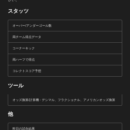
スタッツ
オーバー/アンダーゴール数
両チーム得点データ
コーナーキック
両ハーフで得点
コレクトスコア予想
ツール
オッズ換算/計算機 - デシマル、フラクショナル、アメリカンオッズ換算
他
昨日の試合結果