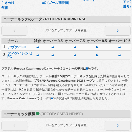
オッ
引き分け
xG (ゴール期待値)
勝ち
年俸
コーナーキックのデータ - RECOPA CATARINENSE
矢印をタップしてデータを変更
チーム
試合
オーバー 9.5
オーバー 7.5
オーバー 8.5
オーバー 10.5
1
アヴァイFC
フィゲイレンセ
2
FC
ブラジル Recopa Catarinense
のオーバー9.5コーナーの平均は
%
です。
コーナーキックの順位表は、チームが
合計9.5回のコーナーキックを記録した試合
の割合を示して
います。この順位表は、
ブラジル Recopa Catarinense 2026シーズン
に適用しています。一番
上には、コーナーキックの合計が9.5回を超える試合を最も高い確率で行ったチームが表示され、
一番下には、9.5回を超える試合が最も少なかったチームを表示します。オーバー9.5コーナー
は、フルタイムマッチ（90分）において、両チームのコーナー数の合計でカウントされていま
す。
Recopa Catarinense
では、平均
%の試合が9.5回以上の結果となりました。
コーナーキック獲得
(RECOPA CATARINENSE)
矢印をタップしてデータを変更