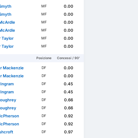
 Smyth
0.00
MF
 Smyth
0.00
MF
McArdle
0.00
MF
McArdle
0.00
MF
 Taylor
0.00
MF
 Taylor
0.00
MF
Posizione
Concessi / 90'
r Mackenzie
0.00
DF
r Mackenzie
0.00
DF
 Ingram
0.45
DF
 Ingram
0.45
DF
Loughrey
0.66
DF
Loughrey
0.66
DF
McPherson
0.92
DF
McPherson
0.92
DF
shcroft
0.97
DF