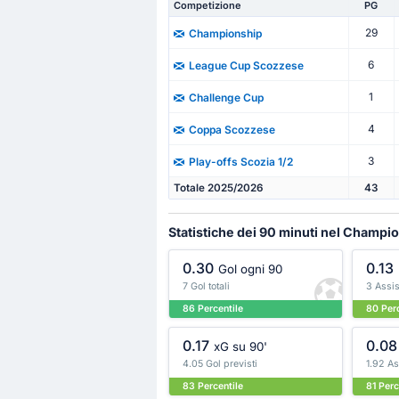
Competizione
PG
29
Championship
6
League Cup Scozzese
1
Challenge Cup
4
Coppa Scozzese
3
Play-offs Scozia 1/2
Totale 2025/2026
43
Statistiche dei 90 minuti nel Champi
0.30
0.13
Gol ogni 90
7 Gol totali
3 Assist
86 Percentile
80 Perc
0.17
0.08
xG su 90'
4.05 Gol previsti
1.92 As
83 Percentile
81 Perc