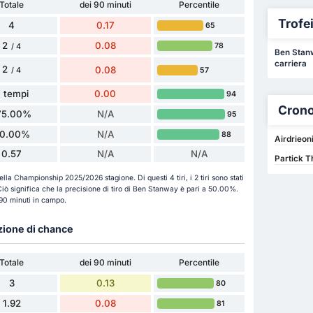
Totale
dei 90 minuti
Percentile
Trofei 
4
0.17
65
2
0.08
78
/ 4
Ben Stanwa
carriera
2
0.08
57
/ 4
 tempi
0.00
94
Crono
75.00%
N/A
95
0.00%
N/A
88
Airdrieon
0.57
N/A
N/A
Partick T
ella Championship 2025/2026 stagione. Di questi 4 tiri, i 2 tiri sono stati
o. Ciò significa che la precisione di tiro di Ben Stanway è pari a 50.00%.
r 90 minuti in campo.
azione di chance
Totale
dei 90 minuti
Percentile
3
0.13
80
1.92
0.08
81