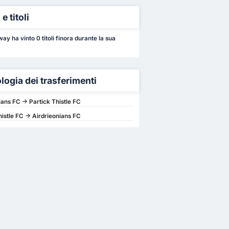
e titoli
y ha vinto 0 titoli finora durante la sua
logia dei trasferimenti
ians FC -> Partick Thistle FC
histle FC -> Airdrieonians FC