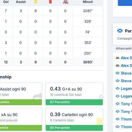
Gol
Assist
Minuti
PEN
7
3
9
0
0
2087'
1
0
0
0
0
329'
Par
0
0
0
0
0
74'
Compagni d
3
0
0
0
0
353'
Attaccanti
1
0
0
0
0
250'
Alex 
12
3
9
0
0
3093'
Alex 
Steve
onship
Steve
0.43
Logan
Assist ogni 90
G+A su 90
 totali
10 contributi Gol totali
Logan
entile
87 Percentile
Tony 
Tony 
0.39
xA su 90
Cartellini ogni 90
Thom
sist previsti
9 Cartellini totali
Thom
entile
85 Percentile