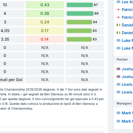
Lee A
10
0.43
87
Patri
4
0.38
89
Patri
3
0.24
84
Daniel
4.05
0.17
83
Daniel
3.35
0.14
83
Luke 
0
N/A
N/A
Luke 
0
N/A
N/A
Portieri
0
N/A
N/A
Joshu
0
N/A
N/A
Joshu
nuti per Gol
N/A
N/A
Lewis
lla Championship 2025/2026 stagione. 4 dei 7 Gol sono stati segnati in
Lewis
erta. In totale, i gol segnati da Ben Stanway su 90 minuti sono 0.3.
 10 per questa stagione. Il loro coinvolgimento nei gol equivale a 0.43 per
Managers
no 0.14. Questo dato colloca la produzione di npxG di Ben Stanway a
ocatori di Championship.
Mark 
Mark 