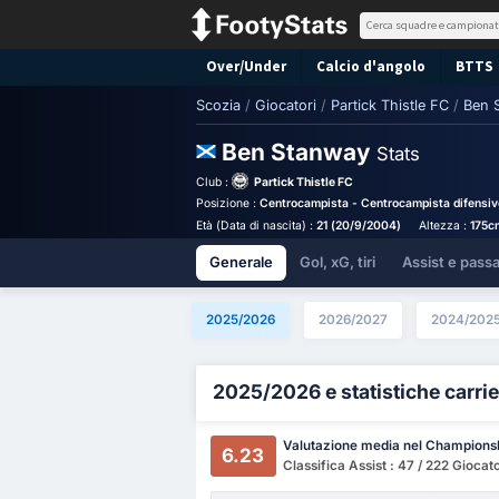
Over/Under
Calcio d'angolo
BTTS
Scozia
/
Giocatori
/
Partick Thistle FC
/
Ben 
Ben Stanway
Stats
Club :
Partick Thistle FC
Posizione :
Centrocampista - Centrocampista difensiv
Età (Data di nascita) :
21 (20/9/2004)
Altezza :
175c
Generale
Gol, xG, tiri
Assist e pass
2025/2026
2026/2027
2024/202
2025/2026 e statistiche carrie
Valutazione media nel Champions
6.23
Classifica Assist : 47 / 222 Giocato