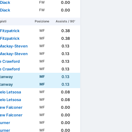
 Diack
0.00
FW
 Diack
0.00
FW
isti
Posizione
Assists / 90'
Fitzpatrick
0.38
/2
MF
Fitzpatrick
0.38
MF
Mackay-Steven
0.13
MF
Mackay-Steven
0.13
MF
e Crawford
0.13
MF
e Crawford
0.13
MF
tanway
0.13
MF
tanway
0.13
MF
elo Letsosa
0.08
MF
elo Letsosa
0.08
MF
ew Falconer
0.00
MF
ew Falconer
0.00
MF
Turner
0.00
MF
Turner
0.00
MF