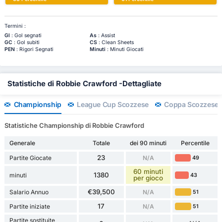
Termini :
Gl
: Gol segnati
As
: Assist
GC
: Gol subiti
CS
: Clean Sheets
PEN
: Rigori Segnati
Minuti
: Minuti Giocati
Statistiche di Robbie Crawford -Dettagliate
Championship
League Cup Scozzese
Coppa Scozzese
Statistiche Championship di Robbie Crawford
Generale
Totale
dei 90 minuti
Percentile
23
Partite Giocate
N/A
49
60 minuti
1380
minuti
43
per gioco
€39,500
Salario Annuo
N/A
51
17
Partite iniziate
N/A
51
Partite sostituite