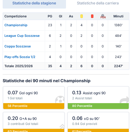
Statistiche della stagione
Statistiche della carriera
Competizione
PG
Gl
As
Minuti
PEN
Championship
23
1
2
4
0
0
1380'
League Cup Scozzese
6
2
0
2
0
0
484'
Coppa Scozzese
2
1
0
0
0
0
140'
Play-offs Scozia 1/2
4
0
0
0
0
0
243'
Totale 2025/2026
35
4
2
6
0
0
2247'
Statistiche dei 90 minuti nel Championship
0.07
0.13
Gol ogni 90
Assist ogni 90
1 Gol totali
2 Assist totali
58 Percentile
80 Percentile
0.20
0.06
G+A su 90
xG su 90'
3 contributi Gol totali
0.94 Gol previsti
63 Percentile
61 Percentile