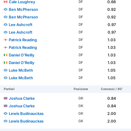
Cale Loughrey
0.66
DF
Ben McPherson
0.92
DF
Ben McPherson
0.92
DF
Lee Ashcroft
0.97
DF
Lee Ashcroft
0.97
DF
Patrick Reading
1.03
DF
Patrick Reading
1.03
DF
Daniel O'Reilly
1.03
DF
Daniel O'Reilly
1.03
DF
Luke McBeth
1.05
DF
Luke McBeth
1.05
DF
Portieri
Posizione
Concessi / 90'
Joshua Clarke
0.84
GK
Joshua Clarke
0.84
GK
Lewis Budinauckas
2.00
GK
Lewis Budinauckas
2.00
GK