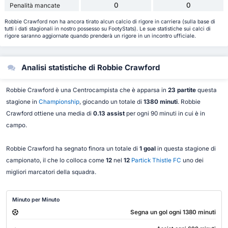
0
0
Penalità mancate
Robbie Crawford non ha ancora tirato alcun calcio di rigore in carriera (sulla base di
tutti i dati stagionali in nostro possesso su FootyStats). Le sue statistiche sui calci di
rigore saranno aggiornate quando prenderà un rigore in un incontro ufficiale.
Analisi statistiche di Robbie Crawford
Robbie Crawford è una Centrocampista che è apparsa in
23 partite
questa
stagione in
Championship
, giocando un totale di
1380 minuti
. Robbie
Crawford ottiene una media di
0.13 assist
per ogni 90 minuti in cui è in
campo.
Robbie Crawford ha segnato finora un totale di
1 goal
in questa stagione di
campionato, il che lo colloca come
12
nel
12
Partick Thistle FC
uno dei
migliori marcatori della squadra.
Minuto per Minuto
Segna un gol ogni 1380 minuti