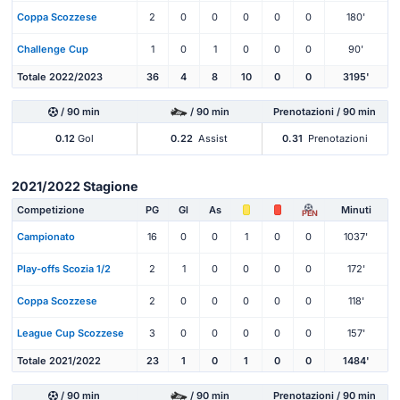
Coppa Scozzese
2
0
0
0
0
0
180'
Challenge Cup
1
0
1
0
0
0
90'
Totale 2022/2023
36
4
8
10
0
0
3195'
/ 90 min
/ 90 min
Prenotazioni / 90 min
0.12
Gol
0.22
Assist
0.31
Prenotazioni
2021/2022 Stagione
Competizione
PG
Gl
As
Minuti
PEN
Campionato
16
0
0
1
0
0
1037'
Play-offs Scozia 1/2
2
1
0
0
0
0
172'
Coppa Scozzese
2
0
0
0
0
0
118'
League Cup Scozzese
3
0
0
0
0
0
157'
Totale 2021/2022
23
1
0
1
0
0
1484'
/ 90 min
/ 90 min
Prenotazioni / 90 min