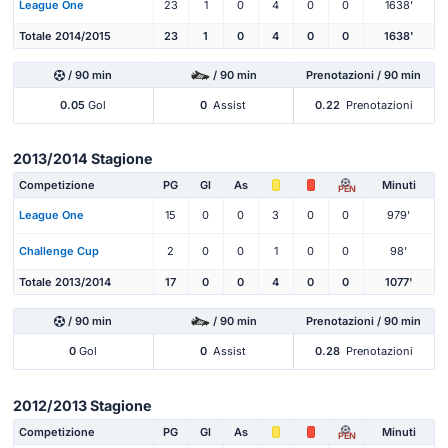
League One
23
1
0
4
0
0
1638'
Totale 2014/2015
23
1
0
4
0
0
1638'
/ 90 min
/ 90 min
Prenotazioni / 90 min
0.05
Gol
0
Assist
0.22
Prenotazioni
2013/2014 Stagione
Competizione
PG
Gl
As
Minuti
PEN
League One
15
0
0
3
0
0
979'
Challenge Cup
2
0
0
1
0
0
98'
Totale 2013/2014
17
0
0
4
0
0
1077'
/ 90 min
/ 90 min
Prenotazioni / 90 min
0
Gol
0
Assist
0.28
Prenotazioni
2012/2013 Stagione
Competizione
PG
Gl
As
Minuti
PEN