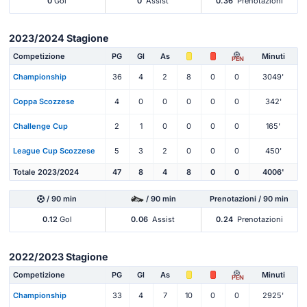
0
Gol
0
Assist
0.36
Prenotazioni
2023/2024 Stagione
Competizione
PG
Gl
As
Minuti
PEN
Championship
36
4
2
8
0
0
3049'
Coppa Scozzese
4
0
0
0
0
0
342'
Challenge Cup
2
1
0
0
0
0
165'
League Cup Scozzese
5
3
2
0
0
0
450'
Totale 2023/2024
47
8
4
8
0
0
4006'
/ 90 min
/ 90 min
Prenotazioni / 90 min
0.12
Gol
0.06
Assist
0.24
Prenotazioni
2022/2023 Stagione
Competizione
PG
Gl
As
Minuti
PEN
Championship
33
4
7
10
0
0
2925'