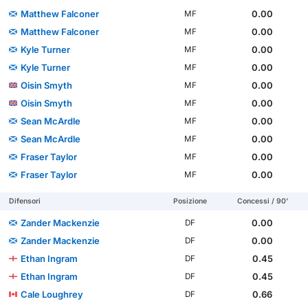
Matthew Falconer
0.00
MF
Matthew Falconer
0.00
MF
Kyle Turner
0.00
MF
Kyle Turner
0.00
MF
Oisin Smyth
0.00
MF
Oisin Smyth
0.00
MF
Sean McArdle
0.00
MF
Sean McArdle
0.00
MF
Fraser Taylor
0.00
MF
Fraser Taylor
0.00
MF
Difensori
Posizione
Concessi / 90'
Zander Mackenzie
0.00
DF
Zander Mackenzie
0.00
DF
Ethan Ingram
0.45
DF
Ethan Ingram
0.45
DF
Cale Loughrey
0.66
DF