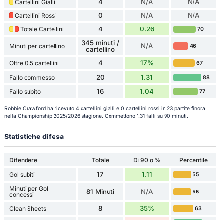
4
N/A
N/A
Cartellini Gialli
0
N/A
N/A
Cartellini Rossi
4
0.26
Totale Cartellini
70
345 minuti /
N/A
Minuti per cartellino
46
cartellino
4
17%
Oltre 0.5 cartellini
67
20
1.31
Fallo commesso
88
16
1.04
Fallo subito
77
Robbie Crawford ha ricevuto 4 cartellini gialli e 0 cartellini rossi in 23 partite finora
nella Championship 2025/2026 stagione. Commettono 1.31 falli su 90 minuti.
Statistiche difesa
Difendere
Totale
Di 90 o %
Percentile
17
1.11
Gol subiti
55
Minuti per Gol
81 Minuti
N/A
55
concessi
8
35%
Clean Sheets
63