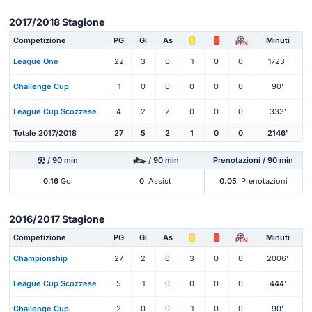
2017/2018 Stagione
Competizione
PG
Gl
As
Minuti
PEN
League One
22
3
0
1
0
0
1723'
Challenge Cup
1
0
0
0
0
0
90'
League Cup Scozzese
4
2
2
0
0
0
333'
Totale 2017/2018
27
5
2
1
0
0
2146'
/ 90 min
/ 90 min
Prenotazioni / 90 min
0.16
Gol
0
Assist
0.05
Prenotazioni
2016/2017 Stagione
Competizione
PG
Gl
As
Minuti
PEN
Championship
27
2
0
3
0
0
2006'
League Cup Scozzese
5
1
0
0
0
0
444'
Challenge Cup
2
0
0
1
0
0
90'