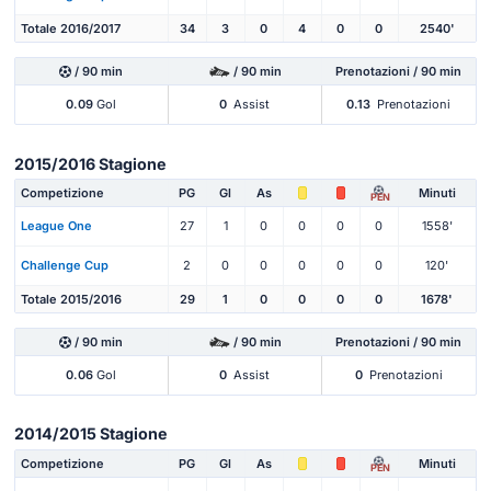
Totale 2016/2017
34
3
0
4
0
0
2540'
/ 90 min
/ 90 min
Prenotazioni / 90 min
0.09
Gol
0
Assist
0.13
Prenotazioni
2015/2016 Stagione
Competizione
PG
Gl
As
Minuti
PEN
League One
27
1
0
0
0
0
1558'
Challenge Cup
2
0
0
0
0
0
120'
Totale 2015/2016
29
1
0
0
0
0
1678'
/ 90 min
/ 90 min
Prenotazioni / 90 min
0.06
Gol
0
Assist
0
Prenotazioni
2014/2015 Stagione
Competizione
PG
Gl
As
Minuti
PEN