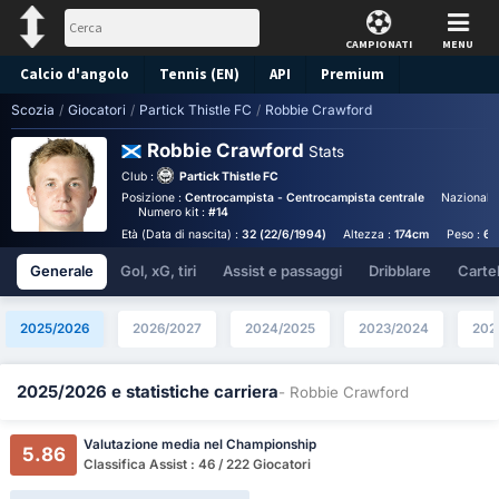
CAMPIONATI
MENU
Calcio d'angolo
Tennis (EN)
API
Premium
Scozia
/
Giocatori
/
Partick Thistle FC
/
Robbie Crawford
Pronostico
Robbie Crawford
Stats
Club :
Partick Thistle FC
Posizione :
Centrocampista - Centrocampista centrale
Nazionalit
Numero kit :
#14
Età (Data di nascita) :
32 (22/6/1994)
Altezza :
174cm
Peso :
68
Generale
Gol, xG, tiri
Assist e passaggi
Dribblare
Cartell
2025/2026
2026/2027
2024/2025
2023/2024
202
2025/2026 e statistiche carriera
- Robbie Crawford
Valutazione media nel Championship
5.86
Classifica Assist : 46 / 222 Giocatori