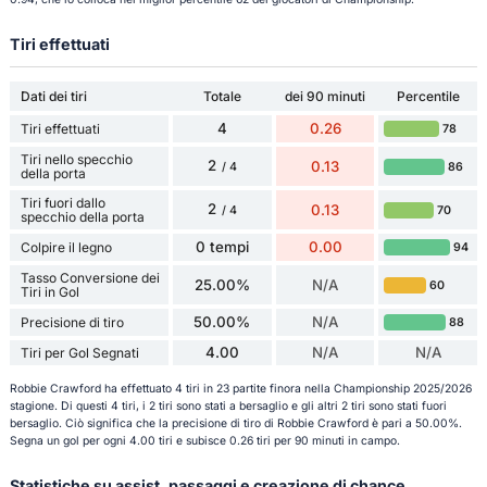
Tiri effettuati
Dati dei tiri
Totale
dei 90 minuti
Percentile
4
0.26
Tiri effettuati
78
Tiri nello specchio
2
0.13
86
/ 4
della porta
Tiri fuori dallo
2
0.13
70
/ 4
specchio della porta
0 tempi
0.00
Colpire il legno
94
Tasso Conversione dei
25.00%
N/A
60
Tiri in Gol
50.00%
N/A
Precisione di tiro
88
4.00
N/A
N/A
Tiri per Gol Segnati
Robbie Crawford ha effettuato 4 tiri in 23 partite finora nella Championship 2025/2026
stagione. Di questi 4 tiri, i 2 tiri sono stati a bersaglio e gli altri 2 tiri sono stati fuori
bersaglio. Ciò significa che la precisione di tiro di Robbie Crawford è pari a 50.00%.
Segna un gol per ogni 4.00 tiri e subisce 0.26 tiri per 90 minuti in campo.
Statistiche su assist, passaggi e creazione di chance