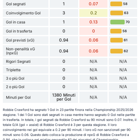
1
0.07
Gol segnati
58
3
0.2
Coinvolgimento Gol
63
1
0.13
Gol in casa
70
0
0
Gol in trasferta
56
0.94
0.06
Gol previsti (xG)
61
Non-penalità xG
0.94
0.06
62
(npxG)
0
N/A
N/A
Rigori Segnati
0
N/A
N/A
Triplette
0
N/A
N/A
3 o più Gol
0
N/A
N/A
2 o più Gol
1380 Minuti
N/A
N/A
Minuti per Gol
per Gol
Robbie Crawford ha segnato 1 Gol in 23 partite finora nella Championship 2025/2026
stagione. 1 dei 1 Gol sono stati segnati in casa mentre hanno segnato 0 Gol nelle partite
in trasferta. In totale, i gol segnati da Robbie Crawford su 90 minuti sono 0.07. Inoltre, il
totale G/A (gol + assist) di Robbie Crawford è 3 per questa stagione. Il loro
coinvolgimento nei gol equivale a 0.2 per 90 minuti. I loro xG non sanzionati per 90
minuti sono 0.06. Questo dato colloca la produzione di npxG di Robbie Crawford a
0.94, che lo colloca nel miglior percentile 62 dei giocatori di Championship.