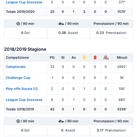
League Cup Scozzese
5
0
0
0
0
0
377'
Totale 2019/2020
25
0
1
3
0
0
1575'
/ 90 min
/ 90 min
Prenotazioni / 90 min
0
Gol
0.08
Assist
0.23
Prenotazioni
2018/2019 Stagione
Competizione
PG
Gl
As
Minuti
PEN
Campionato
33
0
0
5
0
0
2692'
Challenge Cup
1
0
0
0
0
0
18'
Play-offs Scozia 1/2
2
0
0
1
0
0
136'
League Cup Scozzese
6
0
1
0
0
0
480'
Totale 2018/2019
42
0
1
6
0
0
3326'
/ 90 min
/ 90 min
Prenotazioni / 90 min
0
Gol
0
Assist
0.17
Prenotazioni