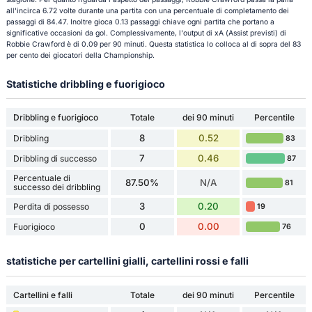
all'incirca 6.72 volte durante una partita con una percentuale di completamento dei
passaggi di 84.47. Inoltre gioca 0.13 passaggi chiave ogni partita che portano a
significative occasioni da gol. Complessivamente, l'output di xA (Assist previsti) di
Robbie Crawford è di 0.09 per 90 minuti. Questa statistica lo colloca al di sopra del 83
per cento dei giocatori della Championship.
Statistiche dribbling e fuorigioco
Dribbling e fuorigioco
Totale
dei 90 minuti
Percentile
8
0.52
Dribbling
83
7
0.46
Dribbling di successo
87
Percentuale di
87.50%
N/A
81
successo dei dribbling
3
0.20
Perdita di possesso
19
0
0.00
Fuorigioco
76
statistiche per cartellini gialli, cartellini rossi e falli
Cartellini e falli
Totale
dei 90 minuti
Percentile