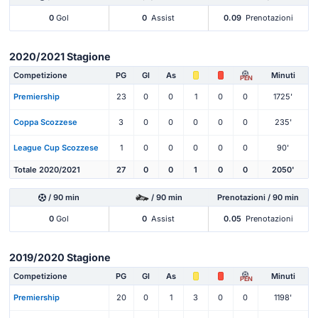
0
Gol
0
Assist
0.09
Prenotazioni
2020/2021 Stagione
Competizione
PG
Gl
As
Minuti
PEN
Premiership
23
0
0
1
0
0
1725'
Coppa Scozzese
3
0
0
0
0
0
235'
League Cup Scozzese
1
0
0
0
0
0
90'
Totale 2020/2021
27
0
0
1
0
0
2050'
/ 90 min
/ 90 min
Prenotazioni / 90 min
0
Gol
0
Assist
0.05
Prenotazioni
2019/2020 Stagione
Competizione
PG
Gl
As
Minuti
PEN
Premiership
20
0
1
3
0
0
1198'