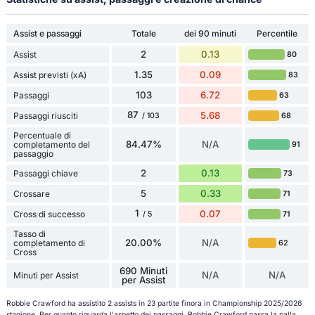
Assist e passaggi
Totale
dei 90 minuti
Percentile
2
0.13
Assist
80
1.35
0.09
Assist previsti (xA)
83
103
6.72
Passaggi
63
87
5.68
Passaggi riusciti
68
/ 103
Percentuale di
84.47%
N/A
completamento del
91
passaggio
2
0.13
Passaggi chiave
73
5
0.33
Crossare
71
1
0.07
Cross di successo
71
/ 5
Tasso di
20.00%
N/A
completamento di
62
Cross
690 Minuti
N/A
N/A
Minuti per Assist
per Assist
Robbie Crawford ha assistito 2 assists in 23 partite finora in Championship 2025/2026
stagione. Per quanto riguarda l'aspetto dei passaggi, Robbie Crawford passa la palla