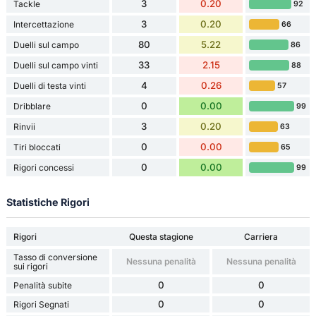
3
0.20
Tackle
92
3
0.20
Intercettazione
66
80
5.22
Duelli sul campo
86
33
2.15
Duelli sul campo vinti
88
4
0.26
Duelli di testa vinti
57
0
0.00
Dribblare
99
3
0.20
Rinvii
63
0
0.00
Tiri bloccati
65
0
0.00
Rigori concessi
99
Statistiche Rigori
Rigori
Questa stagione
Carriera
Tasso di conversione
Nessuna penalità
Nessuna penalità
sui rigori
0
0
Penalità subite
0
0
Rigori Segnati