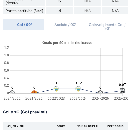
6
N/A
N/A
(dentro)
4
N/A
Partite sostituite (fuori)
N/A
Gol / 90'
Assists / 90'
Coinvolgimento Gol /
90'
Gol e xG (Gol previsti)
Gol, xG, tiri
Totale
dei 90 minuti
Percentile