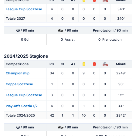
Competizione
PG
Gl
As
Minuti
PEN
League Cup Scozzese
4
0
0
0
0
0
340'
Totale 2027
4
0
0
0
0
0
340'
/ 90 min
/ 90 min
Prenotazioni / 90 min
0
Gol
0
Assist
0
Prenotazioni
2024/2025 Stagione
Competizione
PG
Gl
As
Minuti
PEN
Championship
34
0
0
9
0
0
2249'
Coppa Scozzese
1
1
0
0
0
0
90'
League Cup Scozzese
3
0
1
0
0
0
172'
Play-offs Scozia 1/2
4
0
0
1
0
0
331'
Totale 2024/2025
42
1
1
10
0
0
2842'
/ 90 min
/ 90 min
Prenotazioni / 90 min