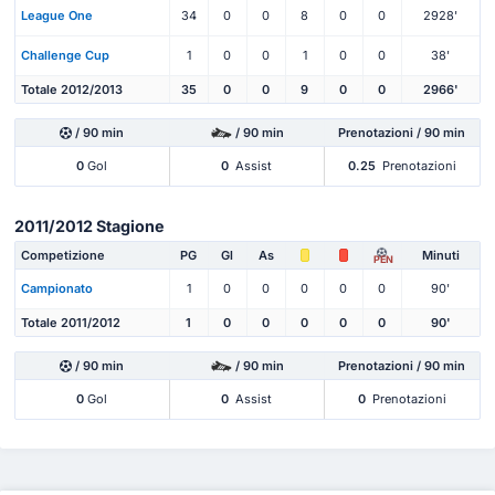
League One
34
0
0
8
0
0
2928'
Challenge Cup
1
0
0
1
0
0
38'
Totale 2012/2013
35
0
0
9
0
0
2966'
/ 90 min
/ 90 min
Prenotazioni / 90 min
0
Gol
0
Assist
0.25
Prenotazioni
2011/2012 Stagione
Competizione
PG
Gl
As
Minuti
PEN
Campionato
1
0
0
0
0
0
90'
Totale 2011/2012
1
0
0
0
0
0
90'
/ 90 min
/ 90 min
Prenotazioni / 90 min
0
Gol
0
Assist
0
Prenotazioni