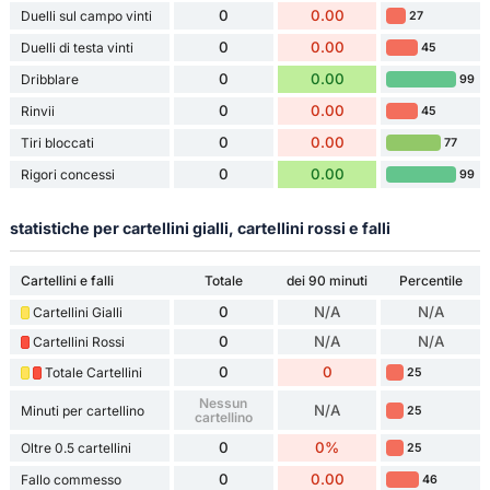
0
0.00
Duelli sul campo vinti
27
0
0.00
Duelli di testa vinti
45
0
0.00
Dribblare
99
0
0.00
Rinvii
45
0
0.00
Tiri bloccati
77
0
0.00
Rigori concessi
99
statistiche per cartellini gialli, cartellini rossi e falli
Cartellini e falli
Totale
dei 90 minuti
Percentile
0
N/A
N/A
Cartellini Gialli
0
N/A
N/A
Cartellini Rossi
0
0
Totale Cartellini
25
Nessun
N/A
Minuti per cartellino
25
cartellino
0
0%
Oltre 0.5 cartellini
25
0
0.00
Fallo commesso
46