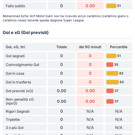
0
0.00
Fallo subito
51
Muhammad Azfar Arif Mohd Sukri non ha ricevuto alcun cartellino (cartellino giallo o
cartellino rosso) durante questa stagione Super League.
Gol e xG (Gol previsti)
Gol, xG, tiri
Totale
dei 90 minuti
Percentile
0
0
Gol segnati
51
0
0
Coinvolgimento Gol
35
0
0
Gol in casa
62
0
0
Gol in trasferta
63
0.00
0.00
Gol previsti (xG)
37
Non-penalità xG
0.00
0.00
37
(npxG)
0
N/A
N/A
Rigori Segnati
0
N/A
N/A
Triplette
0
N/A
N/A
3 o più Gol