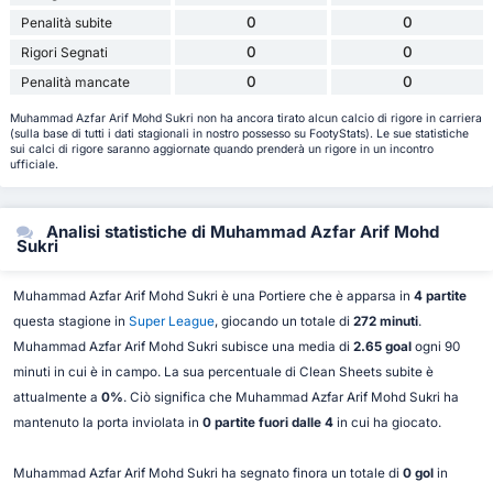
0
0
Penalità subite
0
0
Rigori Segnati
0
0
Penalità mancate
Muhammad Azfar Arif Mohd Sukri non ha ancora tirato alcun calcio di rigore in carriera
(sulla base di tutti i dati stagionali in nostro possesso su FootyStats). Le sue statistiche
sui calci di rigore saranno aggiornate quando prenderà un rigore in un incontro
ufficiale.
Analisi statistiche di Muhammad Azfar Arif Mohd
Sukri
Muhammad Azfar Arif Mohd Sukri è una Portiere che è apparsa in
4 partite
questa stagione in
Super League
, giocando un totale di
272 minuti
.
Muhammad Azfar Arif Mohd Sukri subisce una media di
2.65 goal
ogni 90
minuti in cui è in campo. La sua percentuale di Clean Sheets subite è
attualmente a
0%
. Ciò significa che Muhammad Azfar Arif Mohd Sukri ha
mantenuto la porta inviolata in
0 partite fuori dalle 4
in cui ha giocato.
Muhammad Azfar Arif Mohd Sukri ha segnato finora un totale di
0 gol
in