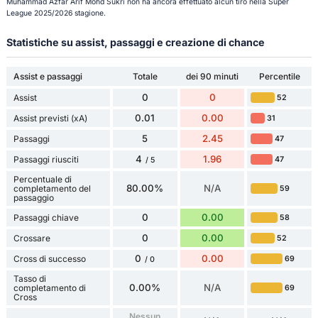
Muhammad Azfar Arif Mohd Sukri non ha ancora effettuato alcun tiro nella Super
League 2025/2026 stagione.
Statistiche su assist, passaggi e creazione di chance
Assist e passaggi
Totale
dei 90 minuti
Percentile
0
0
Assist
52
0.01
0.00
Assist previsti (xA)
31
5
2.45
Passaggi
47
4
1.96
Passaggi riusciti
47
/ 5
Percentuale di
80.00%
N/A
completamento del
59
passaggio
0
0.00
Passaggi chiave
58
0
0.00
Crossare
52
0
0.00
Cross di successo
69
/ 0
Tasso di
0.00%
N/A
completamento di
69
Cross
Nessun