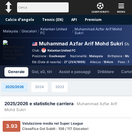
CAMPIONATI
MENU
Calcio d'angolo
Tennis (EN)
API
Premium
Kelantan United
Muhammad Azfar Arif Mohd
Pronostico
Malaysia
/
Giocatori
/
/
FC
Sukri
Muhammad Azfar Arif Mohd Sukri
Stat
Club :
Kelantan United FC
Posizione :
Goalkeeper
Nazionalità :
Malaysia
Birthplace :
Mala
Età (Data di nascita) :
27 (21/4/1999)
Altezza :
184cm
Peso :
75
Generale
Gol, xG, tiri
Assist e passaggi
Dribblare
Cartell
2025/2026
2024
2023
2025/2026 e statistiche carriera
- Muhammad Azfar Arif
Mohd Sukri
Valutazione media nel Super League
3.93
Classifica Gol Subiti : 106 / 117 Giocatori