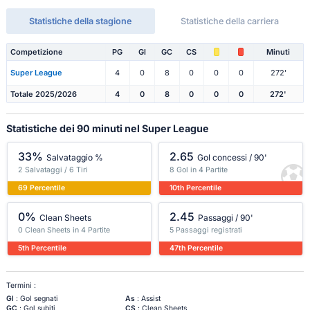
Statistiche della stagione
Statistiche della carriera
Competizione
PG
Gl
GC
CS
Minuti
Super League
4
0
8
0
0
0
272'
Totale 2025/2026
4
0
8
0
0
0
272'
Statistiche dei 90 minuti nel Super League
33%
2.65
Salvataggio %
Gol concessi / 90'
2 Salvataggi / 6 Tiri
8 Gol in 4 Partite
69 Percentile
10th Percentile
0%
2.45
Clean Sheets
Passaggi / 90'
0 Clean Sheets in 4 Partite
5 Passaggi registrati
5th Percentile
47th Percentile
Termini :
Gl
: Gol segnati
As
: Assist
GC
: Gol subiti
CS
: Clean Sheets