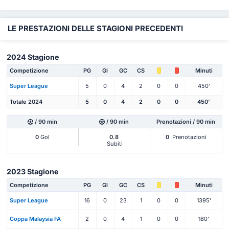
LE PRESTAZIONI DELLE STAGIONI PRECEDENTI
2024 Stagione
Competizione
PG
Gl
GC
CS
Minuti
Super League
5
0
4
2
0
0
450'
Totale 2024
5
0
4
2
0
0
450'
/ 90 min
/ 90 min
Prenotazioni / 90 min
0
Gol
0.8
0
Prenotazioni
Subiti
2023 Stagione
Competizione
PG
Gl
GC
CS
Minuti
Super League
16
0
23
1
0
0
1395'
Coppa Malaysia FA
2
0
4
1
0
0
180'