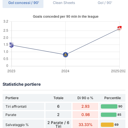
Gol concessi / 90'
Clean Sheets
Gol / 90'
Statistiche portiere
Portiere
Totale
Di 90 o %
Percentile
6
2.93
Tiri affrontati
90
2
0.98
Parate
85
2 Parate / 6
33.33%
Salvataggio %
69
Tiri