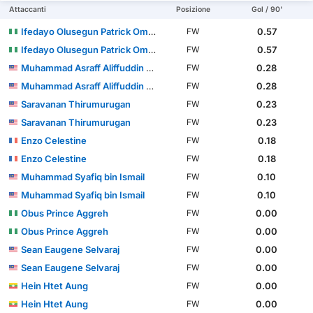
Attaccanti
Posizione
Gol / 90'
Ifedayo Olusegun Patrick Omosuyi
0.57
FW
Ifedayo Olusegun Patrick Omosuyi
0.57
FW
Muhammad Asraff Aliffuddin bin Yasin
0.28
FW
Muhammad Asraff Aliffuddin bin Yasin
0.28
FW
Saravanan Thirumurugan
0.23
FW
Saravanan Thirumurugan
0.23
FW
Enzo Celestine
0.18
FW
Enzo Celestine
0.18
FW
Muhammad Syafiq bin Ismail
0.10
FW
Muhammad Syafiq bin Ismail
0.10
FW
Obus Prince Aggreh
0.00
FW
Obus Prince Aggreh
0.00
FW
Sean Eaugene Selvaraj
0.00
FW
Sean Eaugene Selvaraj
0.00
FW
Hein Htet Aung
0.00
FW
Hein Htet Aung
0.00
FW