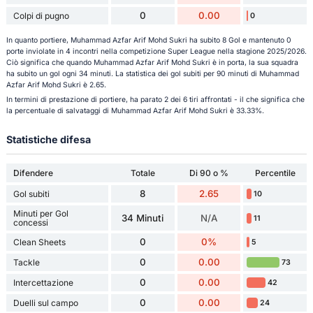
0
0.00
Colpi di pugno
0
In quanto portiere, Muhammad Azfar Arif Mohd Sukri ha subito 8 Gol e mantenuto 0
porte inviolate in 4 incontri nella competizione Super League nella stagione 2025/2026.
Ciò significa che quando Muhammad Azfar Arif Mohd Sukri è in porta, la sua squadra
ha subito un gol ogni 34 minuti. La statistica dei gol subiti per 90 minuti di Muhammad
Azfar Arif Mohd Sukri è 2.65.
In termini di prestazione di portiere, ha parato 2 dei 6 tiri affrontati - il che significa che
la percentuale di salvataggi di Muhammad Azfar Arif Mohd Sukri è 33.33%.
Statistiche difesa
Difendere
Totale
Di 90 o %
Percentile
8
2.65
Gol subiti
10
Minuti per Gol
34 Minuti
N/A
11
concessi
0
0%
Clean Sheets
5
0
0.00
Tackle
73
0
0.00
Intercettazione
42
0
0.00
Duelli sul campo
24