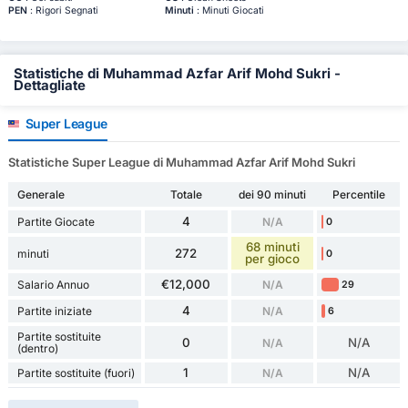
PEN
: Rigori Segnati
Minuti
: Minuti Giocati
Statistiche di Muhammad Azfar Arif Mohd Sukri -
Dettagliate
Super League
Statistiche Super League di Muhammad Azfar Arif Mohd Sukri
Generale
Totale
dei 90 minuti
Percentile
4
Partite Giocate
N/A
0
68 minuti
272
minuti
0
per gioco
€12,000
Salario Annuo
N/A
29
4
Partite iniziate
N/A
6
Partite sostituite
0
N/A
N/A
(dentro)
1
N/A
Partite sostituite (fuori)
N/A