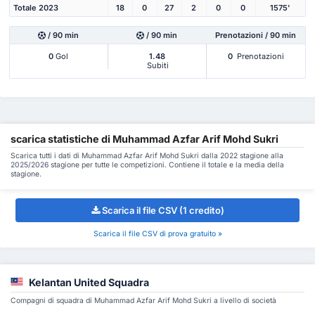
Totale 2023
18
0
27
2
0
0
1575'
/ 90 min
/ 90 min
Prenotazioni / 90 min
0
Gol
1.48
0
Prenotazioni
Subiti
scarica statistiche di Muhammad Azfar Arif Mohd Sukri
Scarica tutti i dati di Muhammad Azfar Arif Mohd Sukri dalla 2022 stagione alla
2025/2026 stagione per tutte le competizioni. Contiene il totale e la media della
stagione.
Scarica il file CSV (1 credito)
Scarica il file CSV di prova gratuito »
Kelantan United Squadra
Compagni di squadra di Muhammad Azfar Arif Mohd Sukri a livello di società