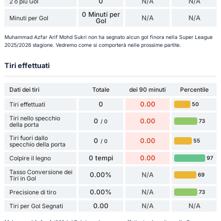
0
N/A
N/A
2 o più Gol
0 Minuti per
N/A
N/A
Minuti per Gol
Gol
Muhammad Azfar Arif Mohd Sukri non ha segnato alcun gol finora nella Super League
2025/2026 stagione. Vedremo come si comporterà nelle prossime partite.
Tiri effettuati
Dati dei tiri
Totale
dei 90 minuti
Percentile
0
0.00
Tiri effettuati
50
Tiri nello specchio
0
0.00
73
/ 0
della porta
Tiri fuori dallo
0
0.00
55
/ 0
specchio della porta
0 tempi
0.00
Colpire il legno
97
Tasso Conversione dei
0.00%
N/A
69
Tiri in Gol
0.00%
N/A
Precisione di tiro
73
0.00
N/A
N/A
Tiri per Gol Segnati