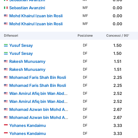
Sebastian Avanzini
0.00
MF
Mohd Khairul Izuan bin Rosli
0.00
MF
Mohd Khairul Izuan bin Rosli
0.00
MF
Difensori
Posizione
Concessi / 90'
Yusuf Sesay
1.50
DF
Yusuf Sesay
1.50
DF
Rakesh Munusamy
1.51
DF
Rakesh Munusamy
1.51
DF
Mohamad Faris Shah Bin Rosli
2.25
DF
Mohamad Faris Shah Bin Rosli
2.25
DF
Wan Amirul Afiq bin Wan Abdul Rahman
2.52
DF
Wan Amirul Afiq bin Wan Abdul Rahman
2.52
DF
Mohamad Azwan bin Mohd Aripin
2.67
DF
Mohamad Azwan bin Mohd Aripin
2.67
DF
Yohanes Kandaimu
3.33
DF
Yohanes Kandaimu
3.33
DF