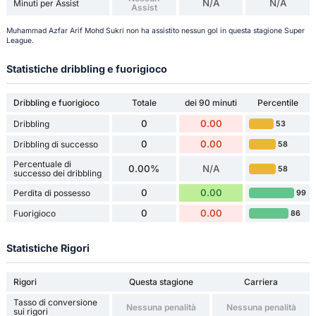
N/A
N/A
Minuti per Assist
Assist
Muhammad Azfar Arif Mohd Sukri non ha assistito nessun gol in questa stagione Super
League.
Statistiche dribbling e fuorigioco
Dribbling e fuorigioco
Totale
dei 90 minuti
Percentile
0
0.00
Dribbling
53
0
0.00
Dribbling di successo
58
Percentuale di
0.00%
N/A
58
successo dei dribbling
0
0.00
Perdita di possesso
99
0
0.00
Fuorigioco
86
Statistiche Rigori
Rigori
Questa stagione
Carriera
Tasso di conversione
Nessuna penalità
Nessuna penalità
sui rigori