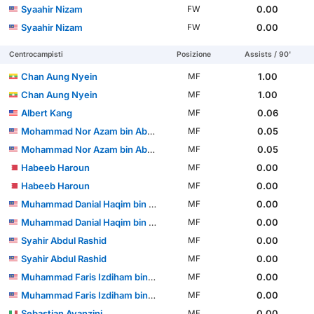
Syaahir Nizam
0.00
FW
Syaahir Nizam
0.00
FW
Centrocampisti
Posizione
Assists / 90'
Chan Aung Nyein
1.00
MF
Chan Aung Nyein
1.00
MF
Albert Kang
0.06
MF
Mohammad Nor Azam bin Abdul Azih
0.05
MF
Mohammad Nor Azam bin Abdul Azih
0.05
MF
Habeeb Haroun
0.00
MF
Habeeb Haroun
0.00
MF
Muhammad Danial Haqim bin Deraman
0.00
MF
Muhammad Danial Haqim bin Deraman
0.00
MF
Syahir Abdul Rashid
0.00
MF
Syahir Abdul Rashid
0.00
MF
Muhammad Faris Izdiham bin Awang Kechik
0.00
MF
Muhammad Faris Izdiham bin Awang Kechik
0.00
MF
Sebastian Avanzini
0.00
MF