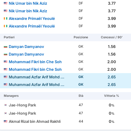
Nik Umar bin Nik Aziz
3.77
DF
Nik Umar bin Nik Aziz
3.77
DF
Alexandre Primaël Yeoulé
3.99
DF
Alexandre Primaël Yeoulé
3.99
DF
Portieri
Posizione
Concessi / 90'
Damyan Damyanov
1.56
GK
Damyan Damyanov
1.56
GK
Mohammad Fikri bin Che Soh
2.00
GK
Mohammad Fikri bin Che Soh
2.00
GK
Muhammad Azfar Arif Mohd Sukri
2.65
GK
Muhammad Azfar Arif Mohd Sukri
2.65
GK
Managers
Età
Vittoria %
Jae-Hong Park
0
47
%
Jae-Hong Park
0
47
%
Akmal Rizal bin Ahmad Rakhli
0
44
%