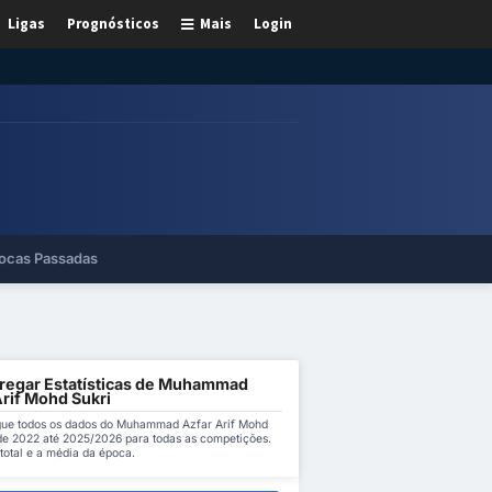
Ligas
Prognósticos
Mais
Login
ocas Passadas
regar Estatísticas de Muhammad
Arif Mohd Sukri
ue todos os dados do Muhammad Azfar Arif Mohd
de 2022 até 2025/2026 para todas as competições.
total e a média da época.