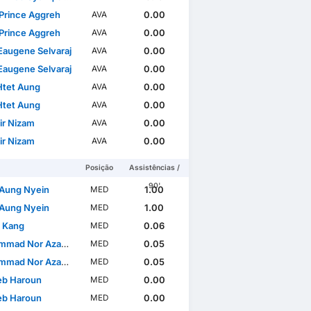
Prince Aggreh
0.00
AVA
Prince Aggreh
0.00
AVA
Eaugene Selvaraj
0.00
AVA
Eaugene Selvaraj
0.00
AVA
Htet Aung
0.00
AVA
Htet Aung
0.00
AVA
ir Nizam
0.00
AVA
ir Nizam
0.00
AVA
Posição
Assistências /
90'
Aung Nyein
1.00
MED
Aung Nyein
1.00
MED
t Kang
0.06
MED
Nor Azam bin Abdul Azih
0.05
MED
Nor Azam bin Abdul Azih
0.05
MED
b Haroun
0.00
MED
b Haroun
0.00
MED