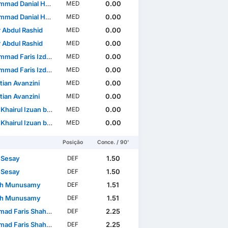
Danial Haqim bin Deraman
0.00
MED
Danial Haqim bin Deraman
0.00
MED
r Abdul Rashid
0.00
MED
r Abdul Rashid
0.00
MED
ris Izdiham bin Awang Kechik
0.00
MED
ris Izdiham bin Awang Kechik
0.00
MED
tian Avanzini
0.00
MED
tian Avanzini
0.00
MED
irul Izuan bin Rosli
0.00
MED
irul Izuan bin Rosli
0.00
MED
Posição
Conce. / 90'
 Sesay
1.50
DEF
 Sesay
1.50
DEF
sh Munusamy
1.51
DEF
sh Munusamy
1.51
DEF
Faris Shah Bin Rosli
2.25
DEF
Faris Shah Bin Rosli
2.25
DEF