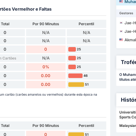
Muhammad 
rtões Vermelhor e Faltas
Gestores
Jae-H
Total
Por 90 Minutos
Percentil
Jae-H
0
N/A
N/A
Akmal Ri
0
N/A
N/A
0
0
25
N/A
 Cartões
25
Trofé
0
0%
25
O Muhamm
0
0.00
46
títulos at
0
0.00
51
m cartão (carões amarelos ou vermelhos) durante esta época na
Histó
Universit
Sports Co
Total
Por 90 Minutos
Percentil
Malaysian
0
0
51