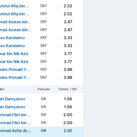
Afiq bin Wan Abdul Rahman
2.52
DEF
Afiq bin Wan Abdul Rahman
2.52
DEF
Azwan bin Mohd Aripin
2.67
DEF
Azwan bin Mohd Aripin
2.67
DEF
es Kandaimu
3.33
DEF
es Kandaimu
3.33
DEF
ar bin Nik Aziz
3.77
DEF
ar bin Nik Aziz
3.77
DEF
re Primaël Yeoulé
3.99
DEF
re Primaël Yeoulé
3.99
DEF
des
Posição
Conce. / 90'
an Damyanov
1.56
GR
an Damyanov
1.56
GR
d Fikri bin Che Soh
2.00
GR
d Fikri bin Che Soh
2.00
GR
Azfar Arif Mohd Sukri
2.65
GR