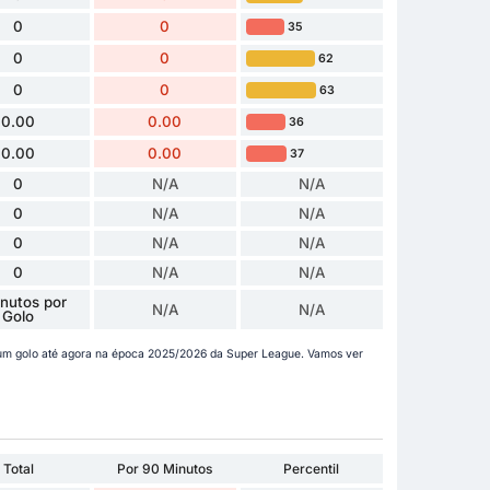
0
0
35
0
0
62
0
0
63
0.00
0.00
36
0.00
0.00
37
0
N/A
N/A
0
N/A
N/A
0
N/A
N/A
0
N/A
N/A
nutos por
N/A
N/A
Golo
m golo até agora na época 2025/2026 da Super League. Vamos ver
Total
Por 90 Minutos
Percentil