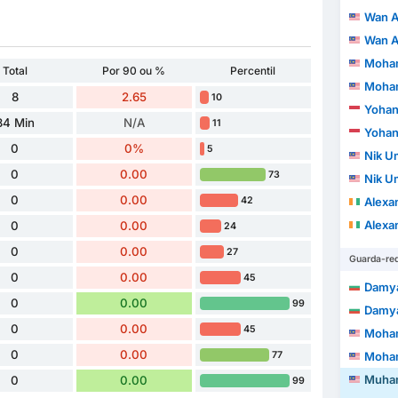
Wan Amirul 
Wan Amirul 
Mohamad 
Total
Por 90 ou %
Percentil
Mohamad 
8
2.65
10
Yohan
34 Min
N/A
11
Yohan
0
0%
5
Nik Um
0
0.00
73
Nik Um
0
0.00
42
Alexand
Alexand
0
0.00
24
0
0.00
27
Guarda-re
0
0.00
45
Damy
0
0.00
99
Damy
0
0.00
45
Mohamma
0
0.00
77
Mohamma
Muhammad 
0
0.00
99