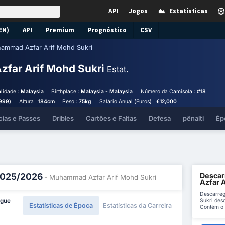
API
Jogos
Estatísticas
EN)
API
Premium
Prognóstico
CSV
ammad Azfar Arif Mohd Sukri
far Arif Mohd Sukri
Estat.
lidade :
Malaysia
Birthplace :
Malaysia - Malaysia
Número da Camisola :
#18
1999)
Altura :
184cm
Peso :
75kg
Salário Anual (Euros) :
€12,000
cias e Passes
Dribles
Cartões e Faltas
Defesa
pênalti
Ép
Descar
 2025/2026
- Muhammad Azfar Arif Mohd Sukri
Azfar 
Descarreg
Sukri des
ague
Estatísticas de Época
Estatísticas da Carreira
Contém o 