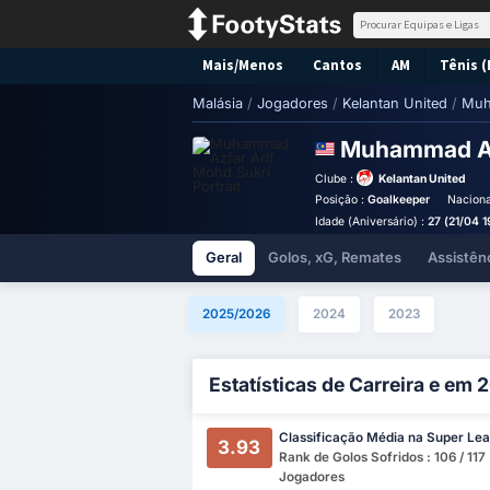
Mais/Menos
Cantos
AM
Tênis (
Malásia
/
Jogadores
/
Kelantan United
/
Muh
Muhammad Az
Clube :
Kelantan United
Posição :
Goalkeeper
Naciona
Idade (Aniversário) :
27 (21/04 
Geral
Golos, xG, Remates
Assistên
2025/2026
2024
2023
Estatísticas de Carreira e em
Classificação Média na Super Le
3.93
Rank de Golos Sofridos : 106 / 117
Jogadores