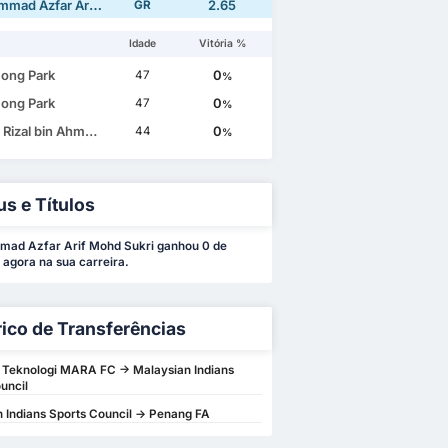
Azfar Arif Mohd Sukri
2.65
GR
Idade
Vitória %
ong Park
0
47
%
ong Park
0
47
%
zal bin Ahmad Rakhli
0
44
%
us e Títulos
ad Azfar Arif Mohd Sukri ganhou 0 de
é agora na sua carreira.
rico de Transferências
i Teknologi MARA FC -> Malaysian Indians
uncil
 Indians Sports Council -> Penang FA