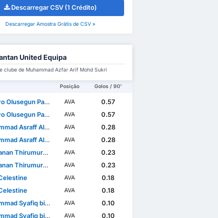
Descarregar CSV (1 Crédito)
Descarregar Amostra Grátis de CSV »
antan United Equipa
e clube de Muhammad Azfar Arif Mohd Sukri
Posição
Golos / 90'
lusegun Patrick Omosuyi
0.57
AVA
lusegun Patrick Omosuyi
0.57
AVA
sraff Aliffuddin bin Yasin
0.28
AVA
sraff Aliffuddin bin Yasin
0.28
AVA
nan Thirumurugan
0.23
AVA
nan Thirumurugan
0.23
AVA
Celestine
0.18
AVA
Celestine
0.18
AVA
d Syafiq bin Ismail
0.10
AVA
d Syafiq bin Ismail
0.10
AVA