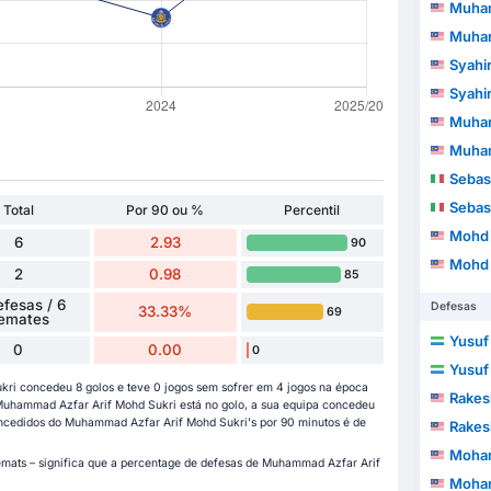
Muhammad 
Muhammad 
Syahi
Syahi
Muhammad Fa
Muhammad Fa
Sebas
Sebas
Total
Por 90 ou %
Percentil
Mohd Kha
6
2.93
90
Mohd Kha
2
0.98
85
efesas / 6
Defesas
33.33%
69
emates
Yusuf
0
0.00
0
Yusuf
i concedeu 8 golos e teve 0 jogos sem sofrer em 4 jogos na época
Rake
uhammad Azfar Arif Mohd Sukri está no golo, a sua equipa concedeu
concedidos do Muhammad Azfar Arif Mohd Sukri's por 90 minutos é de
Rake
Mohamad 
emats – significa que a percentage de defesas de Muhammad Azfar Arif
Mohamad 