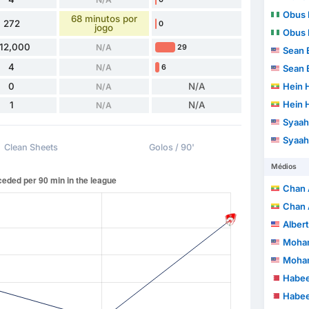
Obus 
68 minutos por
272
0
jogo
Obus 
12,000
N/A
29
Sean 
4
N/A
6
Sean 
0
N/A
Hein 
N/A
Hein 
1
N/A
N/A
Syaah
Syaah
Clean Sheets
Golos / 90'
Médios
Chan 
Chan 
Alber
Mohammad 
Mohammad 
Habee
Habee