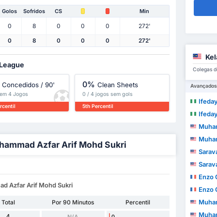
Golos
Sofridos
CS
Min
0
8
0
0
0
272'
0
8
0
0
0
272'
Kel
 League
Colegas d
0%
Concedidos / 90'
Clean Sheets
Avançados
 em 4 Jogos
0 / 4 jogos sem gols
Ifedayo O
rcentil
5th Percentil
Ifedayo O
Muhammad A
Muhammad A
uhammad Azfar Arif Mohd Sukri
Sarava
Sarava
Enzo 
d Azfar Arif Mohd Sukri
Enzo 
Muhamma
Total
Por 90 Minutos
Percentil
Muhamma
4
N/A
0