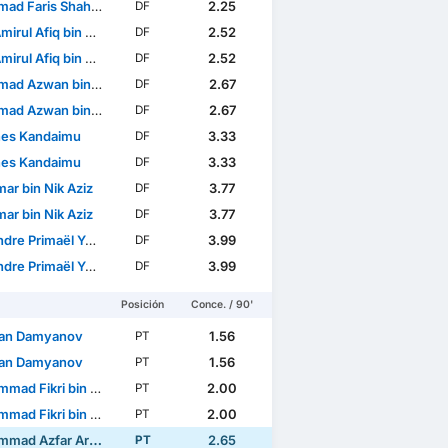
Faris Shah Bin Rosli
2.25
DF
Afiq bin Wan Abdul Rahman
2.52
DF
Afiq bin Wan Abdul Rahman
2.52
DF
Azwan bin Mohd Aripin
2.67
DF
Azwan bin Mohd Aripin
2.67
DF
es Kandaimu
3.33
DF
es Kandaimu
3.33
DF
ar bin Nik Aziz
3.77
DF
ar bin Nik Aziz
3.77
DF
re Primaël Yeoulé
3.99
DF
re Primaël Yeoulé
3.99
DF
Posición
Conce. / 90'
an Damyanov
1.56
PT
an Damyanov
1.56
PT
d Fikri bin Che Soh
2.00
PT
d Fikri bin Che Soh
2.00
PT
Azfar Arif Mohd Sukri
2.65
PT