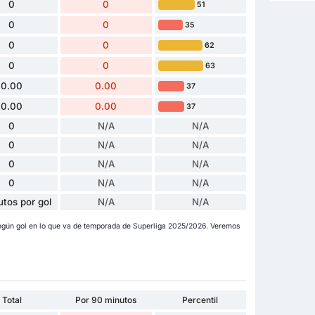
0
0
51
0
0
35
0
0
62
0
0
63
0.00
0.00
37
0.00
0.00
37
0
N/A
N/A
0
N/A
N/A
0
N/A
N/A
0
N/A
N/A
utos por gol
N/A
N/A
gún gol en lo que va de temporada de Superliga 2025/2026. Veremos
Total
Por 90 minutos
Percentil