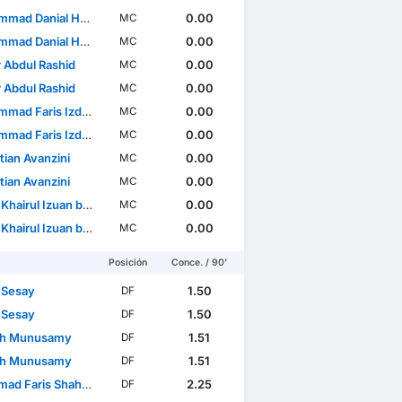
Danial Haqim bin Deraman
0.00
MC
Danial Haqim bin Deraman
0.00
MC
r Abdul Rashid
0.00
MC
r Abdul Rashid
0.00
MC
ris Izdiham bin Awang Kechik
0.00
MC
ris Izdiham bin Awang Kechik
0.00
MC
tian Avanzini
0.00
MC
tian Avanzini
0.00
MC
irul Izuan bin Rosli
0.00
MC
irul Izuan bin Rosli
0.00
MC
Posición
Conce. / 90'
 Sesay
1.50
DF
 Sesay
1.50
DF
sh Munusamy
1.51
DF
sh Munusamy
1.51
DF
Faris Shah Bin Rosli
2.25
DF