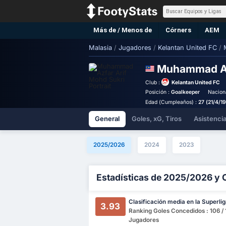
Más de / Menos de
Córners
AEM
Malasia
/
Jugadores
/
Kelantan United FC
/
Muhammad Az
Club :
Kelantan United FC
Posición :
Goalkeeper
Nacion
Edad (Cumpleaños) :
27 (21/4/1
General
Goles, xG, Tiros
Asistenci
2025/2026
2024
2023
Estadísticas de 2025/2026 y 
Clasificación media en la Superli
3.93
Ranking Goles Concedidos : 106 / 
Jugadores