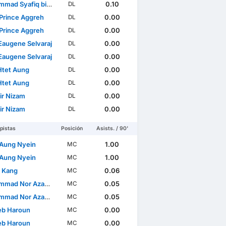
d Syafiq bin Ismail
0.10
DL
Prince Aggreh
0.00
DL
Prince Aggreh
0.00
DL
Eaugene Selvaraj
0.00
DL
Eaugene Selvaraj
0.00
DL
Htet Aung
0.00
DL
Htet Aung
0.00
DL
ir Nizam
0.00
DL
ir Nizam
0.00
DL
pistas
Posición
Asists. / 90'
Aung Nyein
1.00
MC
Aung Nyein
1.00
MC
t Kang
0.06
MC
Nor Azam bin Abdul Azih
0.05
MC
Nor Azam bin Abdul Azih
0.05
MC
b Haroun
0.00
MC
b Haroun
0.00
MC