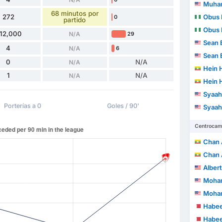
Muhamma
68 minutos por
272
Obus 
0
partido
Obus 
12,000
N/A
29
Sean 
4
N/A
6
Sean 
0
N/A
N/A
Hein 
1
N/A
N/A
Hein 
Syaah
Porterías a 0
Goles / 90'
Syaah
Centrocam
Chan 
Chan 
Alber
Mohammad 
Mohammad 
Habee
Habee