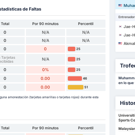
Muhammad 
stadísticas de Faltas
Entrenador
Total
Por 90 minutos
Percentil
Jae-H
0
N/A
N/A
Jae-H
0
N/A
N/A
Akmal Ri
0
0
25
 Tarjetas
N/A
25
ecibidas
Trofe
0
0%
25
0
0.00
Muhammad
46
en lo que
0
0.00
51
na amonestación (tarjetas amarillas o tarjetas rojas) durante esta
Histo
Universit
Sports Co
Total
Por 90 minutos
Percentil
Malaysian