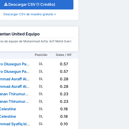
Descargar CSV (1 Crédito)
Descargar CSV de muestra gratuito »
antan United Equipo
s de equipo de Muhammad Azfar Arif Mohd Sukri
Posición
Goles / 90'
lusegun Patrick Omosuyi
0.57
DL
lusegun Patrick Omosuyi
0.57
DL
sraff Aliffuddin bin Yasin
0.28
DL
sraff Aliffuddin bin Yasin
0.28
DL
nan Thirumurugan
0.23
DL
nan Thirumurugan
0.23
DL
Celestine
0.18
DL
Celestine
0.18
DL
d Syafiq bin Ismail
0.10
DL