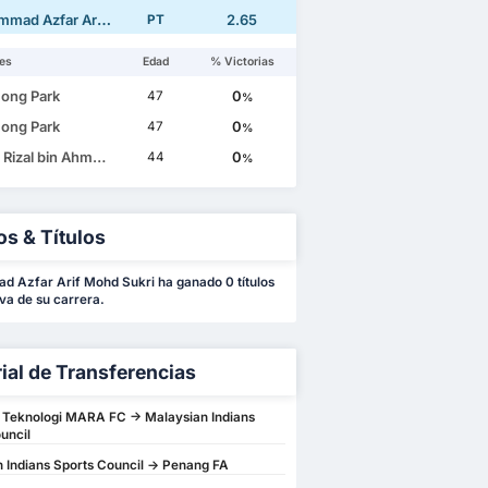
Azfar Arif Mohd Sukri
2.65
PT
es
Edad
% Victorias
ong Park
0
47
%
ong Park
0
47
%
zal bin Ahmad Rakhli
0
44
%
os & Títulos
 Azfar Arif Mohd Sukri ha ganado 0 títulos
 va de su carrera.
rial de Transferencias
i Teknologi MARA FC -> Malaysian Indians
uncil
 Indians Sports Council -> Penang FA