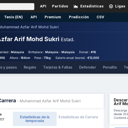
API
Partidos
Estadísticas
Ligas
Tenis (EN)
API
Premium
Predicción
CSV
Muhammad Azfar Arif Mohd Sukri
far Arif Mohd Sukri
Estad.
alidad :
Malaysia
Birthplace :
Malaysia - Malaysia
Dorsal :
#18
999)
Altura :
184cm
Peso :
75kg
Salario anual (euros) :
€12,000
as y pases
Regate
Tarjetas & Faltas
Defender
Penaltis
Te
Descar
Carrera
- Muhammad Azfar Arif Mohd Sukri
Arif M
Descarga 
desde 202
ga
Estadísticas de la
Estadísticas de Carrera
Contiene e
117
temporada