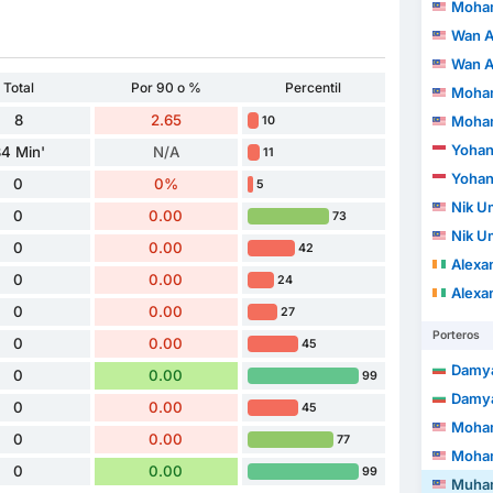
Mohamad 
Wan Amirul 
Wan Amirul 
Total
Por 90 o %
Percentil
Mohamad 
8
2.65
Mohamad 
10
Yohan
4 Min'
N/A
11
Yohan
0
0%
5
Nik Um
0
0.00
73
Nik Um
0
0.00
42
Alexand
0
0.00
24
Alexand
0
0.00
27
Porteros
0
0.00
45
Damy
0
0.00
99
Damy
0
0.00
45
Mohamma
0
0.00
77
Mohamma
0
0.00
99
Muhammad 