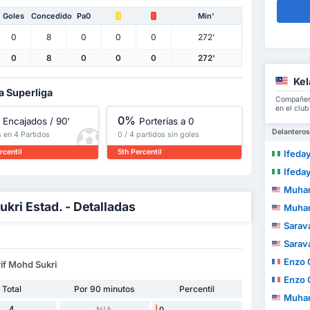
Goles
Concedido
Pa0
Min'
0
8
0
0
0
272'
0
8
0
0
0
272'
Kel
a Superliga
Compañero
en el club
0%
Encajados / 90'
Porterías a 0
Delanteros
 en 4 Partidos
0 / 4 partidos sin goles
rcentil
5th Percentil
Ifedayo O
Ifedayo O
Muhammad A
ri Estad. - Detalladas
Muhammad A
Sarava
Sarava
Enzo 
if Mohd Sukri
Enzo 
Total
Por 90 minutos
Percentil
Muhamma
4
N/A
0