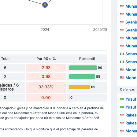
Muhammad 
Muhammad 
Syahi
Syahi
Muhammad Fa
Muhammad Fa
Sebas
Total
Por 90 o %
Percentil
Sebas
6
2.93
90
Mohd Kha
2
0.98
85
Mohd Kha
ajadas / 6
33.33%
69
isparos
Defensas
0
0.00
0
Yusuf
Yusuf
cajado 8 goles y ha mantenido 0 la portería a cero en 4 partidos de
ue cuando Muhammad Azfar Arif Mohd Sukri está en la portería, su
Rake
ca de goles encajados por cada 90 minutos de Muhammad Azfar Arif
Rake
ros enfrentados - lo que significa que el porcentaje de paradas de
Mohamad 