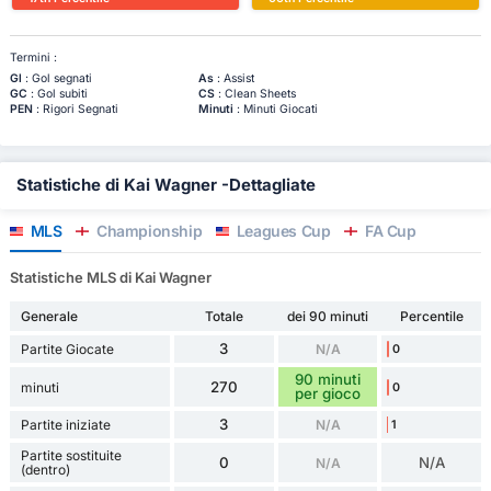
Termini :
Gl
: Gol segnati
As
: Assist
GC
: Gol subiti
CS
: Clean Sheets
PEN
: Rigori Segnati
Minuti
: Minuti Giocati
Statistiche di Kai Wagner -Dettagliate
MLS
Championship
Leagues Cup
FA Cup
Statistiche MLS di Kai Wagner
Generale
Totale
dei 90 minuti
Percentile
3
Partite Giocate
N/A
0
90 minuti
270
minuti
0
per gioco
3
Partite iniziate
N/A
1
Partite sostituite
0
N/A
N/A
(dentro)