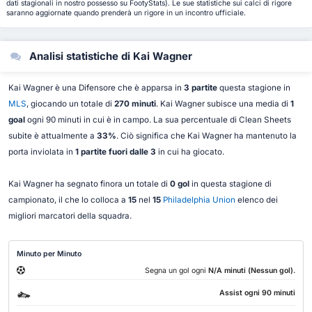
dati stagionali in nostro possesso su FootyStats). Le sue statistiche sui calci di rigore
saranno aggiornate quando prenderà un rigore in un incontro ufficiale.
Analisi statistiche di Kai Wagner
Kai Wagner è una Difensore che è apparsa in
3 partite
questa stagione in
MLS
, giocando un totale di
270 minuti
. Kai Wagner subisce una media di
1
goal
ogni 90 minuti in cui è in campo. La sua percentuale di Clean Sheets
subite è attualmente a
33%
. Ciò significa che Kai Wagner ha mantenuto la
porta inviolata in
1 partite fuori dalle 3
in cui ha giocato.
Kai Wagner ha segnato finora un totale di
0 gol
in questa stagione di
campionato, il che lo colloca a
15
nel
15
Philadelphia Union
elenco dei
migliori marcatori della squadra.
Minuto per Minuto
.
Segna un gol ogni
N/A minuti (Nessun gol)
Assist ogni 90 minuti