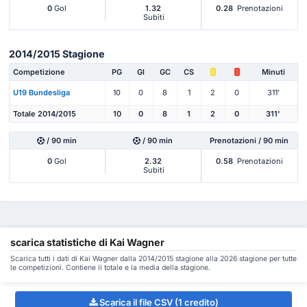
0
Gol
1.32
0.28
Prenotazioni
Subiti
2014/2015 Stagione
Competizione
PG
Gl
GC
CS
Minuti
U19 Bundesliga
10
0
8
1
2
0
311'
Totale 2014/2015
10
0
8
1
2
0
311'
/ 90 min
/ 90 min
Prenotazioni / 90 min
0
Gol
2.32
0.58
Prenotazioni
Subiti
scarica statistiche di Kai Wagner
Scarica tutti i dati di Kai Wagner dalla 2014/2015 stagione alla 2026 stagione per tutte
le competizioni. Contiene il totale e la media della stagione.
Scarica il file CSV (1 credito)