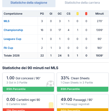
Statistiche della stagione
Statistiche della carriera
Competizione
PG
Gl
GC
CS
Minuti
MLS
3
0
3
1
0
0
270'
Championship
16
0
17
4
1
0
1399'
Leagues Cup
1
0
1
0
0
0
90'
FA Cup
2
1
3
0
0
0
180'
Totale 2026
22
1
24
5
1
0
1939'
Statistiche dei 90 minuti nel MLS
1.00
33%
Gol concessi / 90'
Clean Sheets
3 Gol in 3 Partite
1 Clean Sheets in 3 Partite
85th Percentile
85th Percentile
0.00
49.00
Cartellini ogni 90
Passaggi / 90'
0 Cartellini totali
147 Passaggi registrati
17th Percentile
66th Percentile