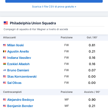
Scarica il file CSV di prova gratuito »
Philadelphia Union Squadra
Compagni di squadra di Kai Wagner a livello di società
Attaccanti
Posizione
Gol / 90'
Milan Iloski
0.61
FW
Agustin Anello
0.21
FW
Indiana Vassilev
0.16
FW
Ezekiel Alladoh
0.16
FW
Bruno Damiani
0.07
FW
Stas Kornzeniowski
0.00
FW
Sal Olivas
0.00
FW
Centrocampisti
Posizione
Assists / 90'
Alejandro Bedoya
0.90
MF
Benjamin Bender
0.21
MF