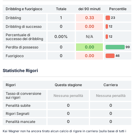
Dribbling e fuorigioco
Totale
dei 90 minuti
Percentile
1
0.33
Dribbling
23
0
0.00
Dribbling di successo
12
Percentuale di
0.00%
N/A
12
successo dei dribbling
0
0.00
Perdita di possesso
99
0
0.00
Fuorigioco
46
Statistiche Rigori
Rigori
Questa stagione
Carriera
Tasso di conversione
Nessuna penalità
Nessuna penalità
sui rigori
0
0
Penalità subite
0
0
Rigori Segnati
0
0
Penalità mancate
Kai Wagner non ha ancora tirato alcun calcio di rigore in carriera (sulla base di tutti i