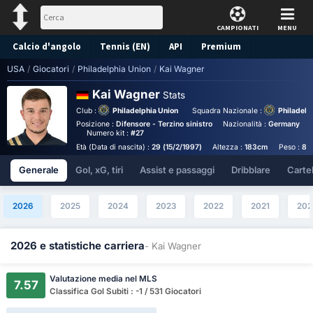
CAMPIONATI
MENU
Calcio d'angolo
Tennis (EN)
API
Premium
USA
/
Giocatori
/
Philadelphia Union
/
Kai Wagner
Pronostico
Kai Wagner
Stats
Club :
Philadelphia Union
Squadra Nazionale :
Philadelp
Posizione :
Difensore - Terzino sinistro
Nazionalità :
Germany
Numero kit :
#27
Età (Data di nascita) :
29 (15/2/1997)
Altezza :
183cm
Peso :
80
Generale
Gol, xG, tiri
Assist e passaggi
Dribblare
Cartell
2026
2025
2024
2023
2022
2021
202
2026 e statistiche carriera
- Kai Wagner
Valutazione media nel MLS
7.57
Classifica Gol Subiti : -1 / 531 Giocatori