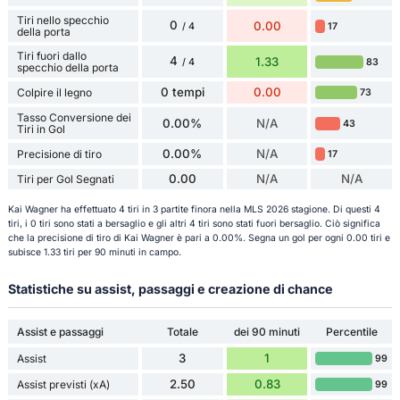
Tiri nello specchio
0
0.00
17
/ 4
della porta
Tiri fuori dallo
4
1.33
83
/ 4
specchio della porta
0 tempi
0.00
Colpire il legno
73
Tasso Conversione dei
0.00%
N/A
43
Tiri in Gol
0.00%
N/A
Precisione di tiro
17
0.00
N/A
N/A
Tiri per Gol Segnati
Kai Wagner ha effettuato 4 tiri in 3 partite finora nella MLS 2026 stagione. Di questi 4
tiri, i 0 tiri sono stati a bersaglio e gli altri 4 tiri sono stati fuori bersaglio. Ciò significa
che la precisione di tiro di Kai Wagner è pari a 0.00%. Segna un gol per ogni 0.00 tiri e
subisce 1.33 tiri per 90 minuti in campo.
Statistiche su assist, passaggi e creazione di chance
Assist e passaggi
Totale
dei 90 minuti
Percentile
3
1
Assist
99
2.50
0.83
Assist previsti (xA)
99