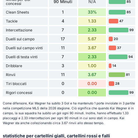
90 Minuti
N/A
85
concessi
1
33%
Clean Sheets
85
4
1.33
Tackle
47
7
2.33
Intercettazione
99
17
5.67
Duelli sul campo
20
11
3.67
Duelli sul campo vinti
37
7
2.33
Duelli di testa vinti
94
3
1.00
Dribblare
14
11
3.67
Rinvii
81
0
0.00
Tiri bloccati
28
0
0.00
Rigori concessi
99
Come difensore, Kai Wagner ha subito 3 Gol e ha mantenuto 1 porte inviolate in 3 partite
nella competizione MLS della 2026 stagione. Ciò significa che quando Kai Wagner è in
campo, la sua squadra ha subito un gol ogni 90 minuti. Inoltre, hanno effettuato 1.33
placcaggi e 2.33 intercettazioni per ogni 90 minuti in cui sono stati in campo. Kai
Wagner sta anche collezionando circa 3.67 rinvii allo stesso tempo.
statistiche per cartellini gialli, cartellini rossi e falli