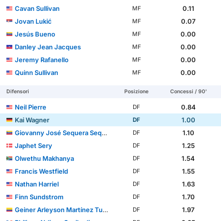
Cavan Sullivan
0.11
MF
Jovan Lukić
0.07
MF
Jesús Bueno
0.00
MF
Danley Jean Jacques
0.00
MF
Jeremy Rafanello
0.00
MF
Quinn Sullivan
0.00
MF
Difensori
Posizione
Concessi / 90'
Neil Pierre
0.84
DF
Kai Wagner
1.00
DF
Giovanny José Sequera Sequera
1.10
DF
Japhet Sery
1.25
DF
Olwethu Makhanya
1.54
DF
Francis Westfield
1.55
DF
Nathan Harriel
1.63
DF
Finn Sundstrom
1.70
DF
Geiner Arleyson Martínez Turner
1.97
DF