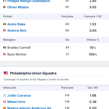
Philippe Ndinga Ossibadjouo
2.85
DF
Olivier Mbaizo
3.05
DF
Portieri
Posizione
Concessi / 90'
Andre Blake
1.53
GK
Andrew Rick
3.00
GK
Managers
Età
Vittoria %
Bradley Carnell
10
49
%
Ryan Richter
100
37
%
Philadelphia Union Squadra
Compagni di squadra di Kai Wagner a livello di società
Attaccanti
Posizione
Gol / 90'
Julián Carranza
1.68
FW
Mikael Uhre
0.38
FW
Markus Adeniyi Anderson Adedeji
0.00
FW