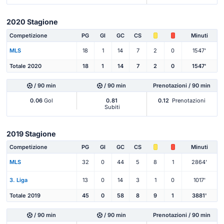
2020 Stagione
Competizione
PG
Gl
GC
CS
Minuti
MLS
18
1
14
7
2
0
1547'
Totale 2020
18
1
14
7
2
0
1547'
/ 90 min
/ 90 min
Prenotazioni / 90 min
0.06
Gol
0.81
0.12
Prenotazioni
Subiti
2019 Stagione
Competizione
PG
Gl
GC
CS
Minuti
MLS
32
0
44
5
8
1
2864'
3. Liga
13
0
14
3
1
0
1017'
Totale 2019
45
0
58
8
9
1
3881'
/ 90 min
/ 90 min
Prenotazioni / 90 min