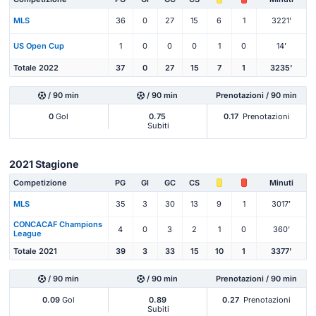
MLS
36
0
27
15
6
1
3221'
US Open Cup
1
0
0
0
1
0
14'
Totale 2022
37
0
27
15
7
1
3235'
/ 90 min
/ 90 min
Prenotazioni / 90 min
0
Gol
0.75
0.17
Prenotazioni
Subiti
2021 Stagione
Competizione
PG
Gl
GC
CS
Minuti
MLS
35
3
30
13
9
1
3017'
CONCACAF Champions
4
0
3
2
1
0
360'
League
Totale 2021
39
3
33
15
10
1
3377'
/ 90 min
/ 90 min
Prenotazioni / 90 min
0.09
Gol
0.89
0.27
Prenotazioni
Subiti