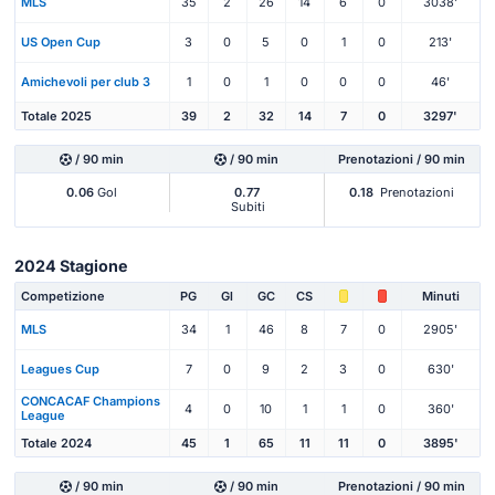
MLS
35
2
26
14
6
0
3038'
US Open Cup
3
0
5
0
1
0
213'
Amichevoli per club 3
1
0
1
0
0
0
46'
Totale 2025
39
2
32
14
7
0
3297'
/ 90 min
/ 90 min
Prenotazioni / 90 min
0.06
Gol
0.77
0.18
Prenotazioni
Subiti
2024 Stagione
Competizione
PG
Gl
GC
CS
Minuti
MLS
34
1
46
8
7
0
2905'
Leagues Cup
7
0
9
2
3
0
630'
CONCACAF Champions
4
0
10
1
1
0
360'
League
Totale 2024
45
1
65
11
11
0
3895'
/ 90 min
/ 90 min
Prenotazioni / 90 min