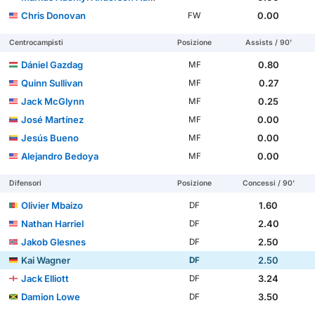
Chris Donovan
0.00
FW
Centrocampisti
Posizione
Assists / 90'
Dániel Gazdag
0.80
MF
Quinn Sullivan
0.27
MF
Jack McGlynn
0.25
MF
José Martínez
0.00
MF
Jesús Bueno
0.00
MF
Alejandro Bedoya
0.00
MF
Difensori
Posizione
Concessi / 90'
Olivier Mbaizo
1.60
DF
Nathan Harriel
2.40
DF
Jakob Glesnes
2.50
DF
Kai Wagner
2.50
DF
Jack Elliott
3.24
DF
Damion Lowe
3.50
DF