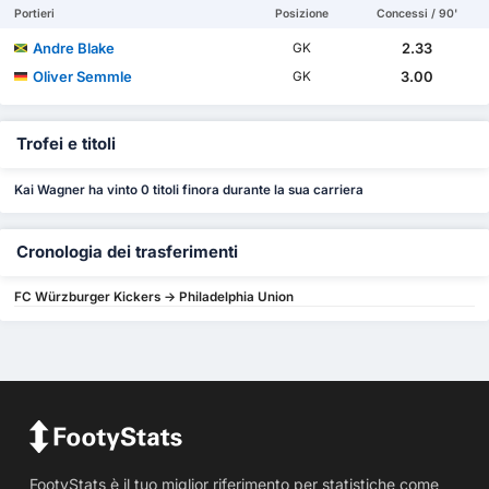
Portieri
Posizione
Concessi / 90'
Andre Blake
2.33
GK
Oliver Semmle
3.00
GK
Trofei e titoli
Kai Wagner ha vinto 0 titoli finora durante la sua carriera
Cronologia dei trasferimenti
FC Würzburger Kickers -> Philadelphia Union
FootyStats è il tuo miglior riferimento per statistiche come