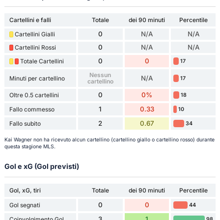
Cartellini e falli
Totale
dei 90 minuti
Percentile
0
N/A
N/A
Cartellini Gialli
0
N/A
N/A
Cartellini Rossi
0
0
Totale Cartellini
17
Nessun
N/A
Minuti per cartellino
17
cartellino
0
0%
Oltre 0.5 cartellini
18
1
0.33
Fallo commesso
10
2
0.67
Fallo subito
34
Kai Wagner non ha ricevuto alcun cartellino (cartellino giallo o cartellino rosso) durante
questa stagione MLS.
Gol e xG (Gol previsti)
Gol, xG, tiri
Totale
dei 90 minuti
Percentile
0
0
Gol segnati
44
3
1
Coinvolgimento Gol
98