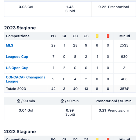
0.03
Gol
1.43
0.22
Prenotazioni
Subiti
2023 Stagione
Competizione
PG
Gl
GC
CS
Minuti
MLS
29
1
28
9
6
0
2535'
Leagues Cup
7
0
8
2
1
0
630'
US Open Cup
1
2
0
0
1
0
3'
CONCACAF Champions
5
0
4
2
0
0
406'
League
Totale 2023
42
3
40
13
8
0
3574'
/ 90 min
/ 90 min
Prenotazioni / 90 min
0.04
Gol
0.99
0.21
Prenotazioni
Subiti
2022 Stagione
Competizione
PG
Gl
GC
CS
Minuti