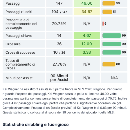
147
49.00
Passaggi
66
104
34.67
Passaggi riusciti
51
/ 147
Percentuale di
70.75%
N/A
completamento del
6
passaggio
14
4.67
Passaggi chiave
99
36
12.00
Crossare
99
10
3.33
Cross di successo
99
/ 36
Tasso di
27.78%
N/A
completamento di
68
Cross
90 Minuti
N/A
N/A
Minuti per Assist
per Assist
Kai Wagner ha assistito 3 assists in 3 partite finora in MLS 2026 stagione. Per quanto
riguarda l'aspetto dei passaggi, Kai Wagner passa la palla all'incirca 49.00 volte
durante una partita con una percentuale di completamento dei passaggi di 70.75. Inoltre
gioca 4.67 passaggi chiave ogni partita che portano a significative occasioni da gol.
Complessivamente, l'output di xA (Assist previsti) di Kai Wagner è di 0.83 per 90 minuti.
Questa statistica lo colloca al di sopra del 99 per cento dei giocatori della MLS.
Statistiche dribbling e fuorigioco