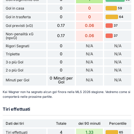
0
0
Gol in casa
59
0
0
Gol in trasferta
64
0.17
0.06
Gol previsti (xG)
37
Non-penalità xG
0.17
0.06
37
(npxG)
0
N/A
N/A
Rigori Segnati
0
N/A
N/A
Triplette
0
N/A
N/A
3 o più Gol
0
N/A
N/A
2 o più Gol
0 Minuti per
N/A
N/A
Minuti per Gol
Gol
Kai Wagner non ha segnato alcun gol finora nella MLS 2026 stagione. Vedremo come si
comporterà nelle prossime partite.
Tiri effettuati
Dati dei tiri
Totale
dei 90 minuti
Percentile
4
1.33
Tiri effettuati
65