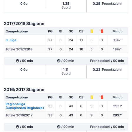
0
Gol
1.38
0.28
Prenotazioni
Subiti
2017/2018 Stagione
Competizione
PG
Gl
GC
CS
Minuti
3. Liga
27
0
24
10
5
0
1947'
Totale 2017/2018
27
0
24
10
5
0
1947'
/ 90 min
/ 90 min
Prenotazioni / 90 min
0
Gol
1.11
0.23
Prenotazioni
Subiti
2016/2017 Stagione
Competizione
PG
Gl
GC
CS
Minuti
Regionalliga
33
0
43
6
9
0
2937'
(Campionato Regionale)
Totale 2016/2017
33
0
43
6
9
0
2937'
/ 90 min
/ 90 min
Prenotazioni / 90 min