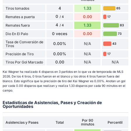
4
1.33
Tiros tomados
65
0
0.00
Remates a puerta
17
/ 4
4
1.33
Remates fuera
83
/ 4
0 veces
0.00
Dio En El Palo
73
Tasa de Conversión de
0.00%
N/A
43
Tiros
0.00%
N/A
Precisión de Tiro
17
0.00
N/A
N/A
Tiros Por Gol Marcado
Kai Wagner ha realizado 4 disparos en 3 partidos en lo que va de temporada de MLS
2026. De los 4 tiros, 0 tiros fueron en el blanco y los otros 4 tiros fueron fuera del
blanco. Esto significa que la precisión de tiro del Kai Wagner es 0.00%. Anotan un gol
por cada 0.00 disparos que realizan y realiza 1.33 disparos por cada 90 minutos en el
campo.
Estadísticas de Asistencias, Pases y Creación de
Oportunidades
Por 90
Asistencias y Pases
Total
Percentil
minutos