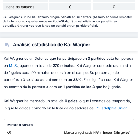
0
0
Penaltis fallados
Kai Wagner aún no ha lanzado ningún penalti en su carrera (basado en todos los datos
de la temporada que tenemos en FootyStats). Sus estadísticas de penaltis se
actualizarán una vez que lance un penalti en un partido oficial.
Análisis estadístico de Kai Wagner
Kai Wagner es un Defensa que ha participado en
3 partidos
esta temporada
en
MLS
, jugando un total de
270 minutos
. Kai Wagner concede una media
de
1 goles
cada 90 minutos que está en el campo. Su porcentaje de
porterías a 0 se sitúa actualmente en un
33%
. Eso significa que Kai Wagner
ha mantenido la portería a cero en
1 partidos de los 3
que ha jugado.
Kai Wagner ha marcado un total de
0 goles
lo que llevamos de temporada,
lo que le coloca como
15
en la lista de goleadores del
Philadelphia Union
.
Minuto a Minuto
Marca un gol cada
N/A minutos (Sin goles)