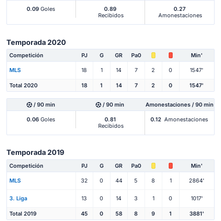
0.09
Goles
0.89
0.27
Recibidos
Amonestaciones
Temporada 2020
Competición
PJ
G
GR
Pa0
Min'
MLS
18
1
14
7
2
0
1547'
Total 2020
18
1
14
7
2
0
1547'
/ 90 min
/ 90 min
Amonestaciones / 90 min
0.06
Goles
0.81
0.12
Amonestaciones
Recibidos
Temporada 2019
Competición
PJ
G
GR
Pa0
Min'
MLS
32
0
44
5
8
1
2864'
3. Liga
13
0
14
3
1
0
1017'
Total 2019
45
0
58
8
9
1
3881'