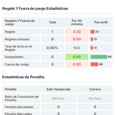
Regate Y Fuera de juego Estadísticas
Regates Y Fueras de
Por 90
Total
Percentil
Juego
minutos
1
0.33
Regate
23
0
0.00
Regates exitosos
13
Tasa de éxito en el
0.00%
N/A
13
Regate
0
0.00
Desposeídos
99
0
0.00
Fueras de Juego
46
Estadísticas de Penaltis
Penaltis
Esta Temporada
Carrera
Ratio de Conversión de
No Pens
No Pens
Penaltis
0
0
Penaltis Ejecutados
0
0
Penaltis Marcados