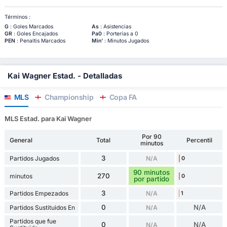
Términos :
G
: Goles Marcados
As
: Asistencias
GR
: Goles Encajados
Pa0
: Porterías a 0
PEN
: Penaltis Marcados
Min'
: Minutos Jugados
Kai Wagner Estad. - Detalladas
MLS
Championship
Copa FA
MLS Estad. para Kai Wagner
Por 90
General
Total
Percentil
minutos
3
Partidos Jugados
N/A
0
90 minutos
270
minutos
0
por partido
3
Partidos Empezados
N/A
1
0
N/A
Partidos Sustituidos En
N/A
Partidos que fue
0
N/A
N/A