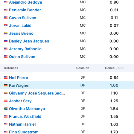
Alejandro Bedoya
0.90
MC
Benjamin Bender
0.21
MC
Cavan Sullivan
0.11
MC
Jovan Lukić
0.07
MC
Jesús Bueno
0.00
MC
Danley Jean Jacques
0.00
MC
Jeremy Rafanello
0.00
MC
Quinn Sullivan
0.00
MC
Defensas
Posición
Conce. / 90'
Neil Pierre
0.84
DF
Kai Wagner
1.00
DF
Giovanny José Sequera Sequera
1.10
DF
Japhet Sery
1.25
DF
Olwethu Makhanya
1.54
DF
Francis Westfield
1.55
DF
Nathan Harriel
1.63
DF
Finn Sundstrom
1.70
DF