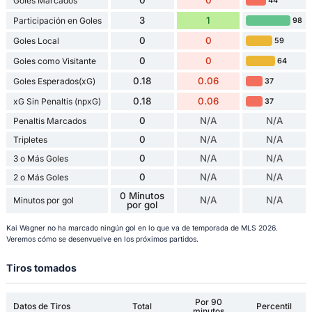
Goles Marcados
44
3
1
Participación en Goles
98
0
0
Goles Local
59
0
0
Goles como Visitante
64
0.18
0.06
Goles Esperados(xG)
37
0.18
0.06
xG Sin Penaltis (npxG)
37
0
N/A
N/A
Penaltis Marcados
0
N/A
N/A
Tripletes
0
N/A
N/A
3 o Más Goles
0
N/A
N/A
2 o Más Goles
0 Minutos
N/A
N/A
Minutos por gol
por gol
Kai Wagner no ha marcado ningún gol en lo que va de temporada de MLS 2026.
Veremos cómo se desenvuelve en los próximos partidos.
Tiros tomados
Por 90
Datos de Tiros
Total
Percentil
minutos