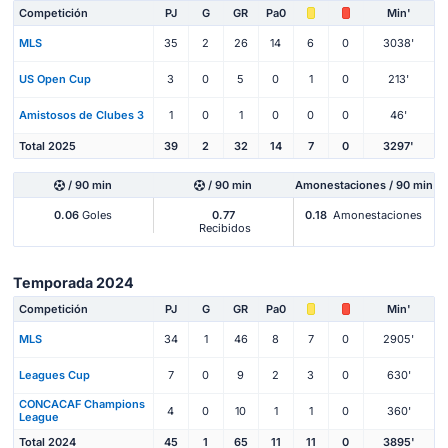
Competición
PJ
G
GR
Pa0
Min'
MLS
35
2
26
14
6
0
3038'
US Open Cup
3
0
5
0
1
0
213'
Amistosos de Clubes 3
1
0
1
0
0
0
46'
Total 2025
39
2
32
14
7
0
3297'
/ 90 min
/ 90 min
Amonestaciones / 90 min
0.06
Goles
0.77
0.18
Amonestaciones
Recibidos
Temporada 2024
Competición
PJ
G
GR
Pa0
Min'
MLS
34
1
46
8
7
0
2905'
Leagues Cup
7
0
9
2
3
0
630'
CONCACAF Champions
4
0
10
1
1
0
360'
League
Total 2024
45
1
65
11
11
0
3895'