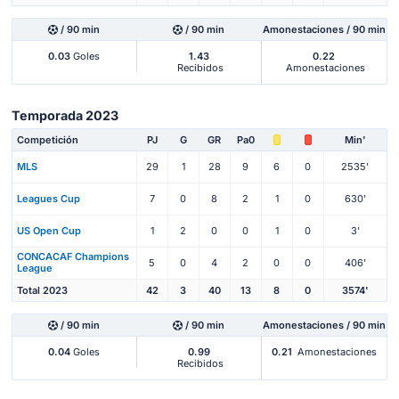
/ 90 min
/ 90 min
Amonestaciones / 90 min
0.03
Goles
1.43
0.22
Recibidos
Amonestaciones
Temporada 2023
Competición
PJ
G
GR
Pa0
Min'
MLS
29
1
28
9
6
0
2535'
Leagues Cup
7
0
8
2
1
0
630'
US Open Cup
1
2
0
0
1
0
3'
CONCACAF Champions
5
0
4
2
0
0
406'
League
Total 2023
42
3
40
13
8
0
3574'
/ 90 min
/ 90 min
Amonestaciones / 90 min
0.04
Goles
0.99
0.21
Amonestaciones
Recibidos