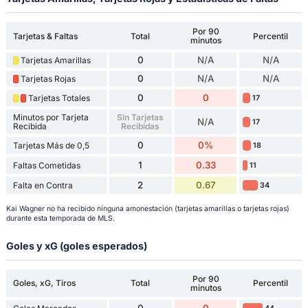
Por 90
Tarjetas & Faltas
Total
Percentil
minutos
0
N/A
N/A
Tarjetas Amarillas
0
N/A
N/A
Tarjetas Rojas
0
0
Tarjetas Totales
17
Minutos por Tarjeta
Sin Tarjetas
N/A
17
Recibida
Recibidas
0
0%
Tarjetas Más de 0,5
18
1
0.33
Faltas Cometidas
11
2
0.67
Falta en Contra
34
Kai Wagner no ha recibido ninguna amonestación (tarjetas amarillas o tarjetas rojas)
durante esta temporada de MLS.
Goles y xG (goles esperados)
Por 90
Goles, xG, Tiros
Total
Percentil
minutos
0
0