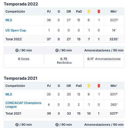
Temporada 2022
Competición
PJ
G
GR
Pa0
Min'
MLS
36
0
27
15
6
1
3221'
US Open Cup
1
0
0
0
1
0
14'
Total 2022
37
0
27
15
7
1
3235'
/ 90 min
/ 90 min
Amonestaciones / 90 min
0
Goles
0.75
0.17
Amonestaciones
Recibidos
Temporada 2021
Competición
PJ
G
GR
Pa0
Min'
MLS
35
3
30
13
9
1
3017'
CONCACAF Champions
4
0
3
2
1
0
360'
League
Total 2021
39
3
33
15
10
1
3377'
/ 90 min
/ 90 min
Amonestaciones / 90 min