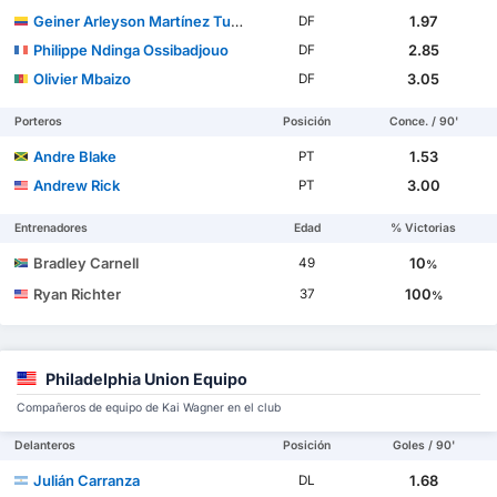
Geiner Arleyson Martínez Turner
1.97
DF
Philippe Ndinga Ossibadjouo
2.85
DF
Olivier Mbaizo
3.05
DF
Porteros
Posición
Conce. / 90'
Andre Blake
1.53
PT
Andrew Rick
3.00
PT
Entrenadores
Edad
% Victorias
Bradley Carnell
10
49
%
Ryan Richter
100
37
%
Philadelphia Union Equipo
Compañeros de equipo de Kai Wagner en el club
Delanteros
Posición
Goles / 90'
Julián Carranza
1.68
DL