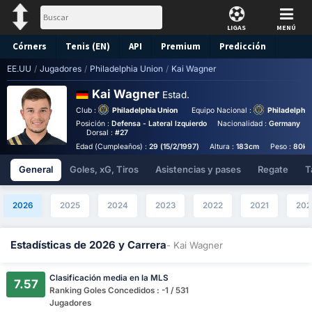
LIGAS
MENÚ
Córners
Tenis (EN)
API
Premium
Predicción
EE.UU
/
Jugadores
/
Philadelphia Union
/
Kai Wagner
Kai Wagner
Estad.
Club :
Philadelphia Union
Equipo Nacional :
Philadelphia
Posición :
Defensa - Lateral Izquierdo
Nacionalidad :
Germany
Dorsal :
#27
Edad (Cumpleaños) :
29 (15/2/1997)
Altura :
183cm
Peso :
80kg
General
Goles, xG, Tiros
Asistencias y pases
Regate
T
2026
2025
2024
2023
2022
2021
202
Estadísticas de 2026 y Carrera
- Kai Wagner
Clasificación media en la MLS
7.57
Ranking Goles Concedidos : -1 / 531
Jugadores