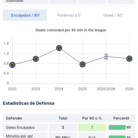
Sustituido
Encajados / 90'
Porterías a 0
Goles / 90'
Estadísticas de Defensa
Defender
Total
Por 90 o %
Percentil
3
1
Goles Encajados
85
Minutos por gol
90 Min'
N/A
85