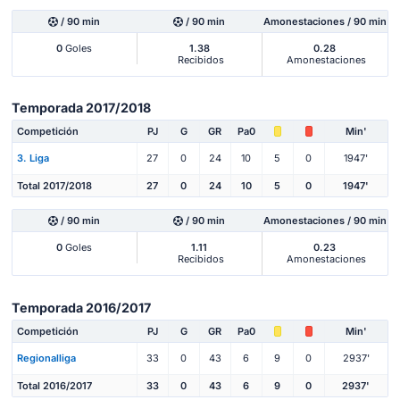
/ 90 min
/ 90 min
Amonestaciones / 90 min
0
Goles
1.38
0.28
Recibidos
Amonestaciones
Temporada 2017/2018
Competición
PJ
G
GR
Pa0
Min'
3. Liga
27
0
24
10
5
0
1947'
Total 2017/2018
27
0
24
10
5
0
1947'
/ 90 min
/ 90 min
Amonestaciones / 90 min
0
Goles
1.11
0.23
Recibidos
Amonestaciones
Temporada 2016/2017
Competición
PJ
G
GR
Pa0
Min'
Regionalliga
33
0
43
6
9
0
2937'
Total 2016/2017
33
0
43
6
9
0
2937'