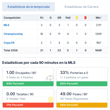
Estadísticas de la temporada
Estadísticas de Carrera
Competición
PJ
G
GR
Pa0
Min'
MLS
3
0
3
1
0
0
270'
Championship
16
0
17
4
1
0
1399'
Copa FA
2
1
3
0
0
0
180'
Total 2026
21
1
23
5
1
0
1849'
Estadísticas por cada 90 minutos en la MLS
1.00
33%
Encajados / 90'
Porterías a 0
3 Goles en 3 Partidos
1 / 3 partidos sin goles
85th Percentil
86th Percentil
0.00
49.00
Tarjetas / 90
Pases / 90'
0 Tarjetas Total
147 Pases Registrados
17th Percentil
66th Percentil