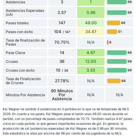
3
1
Asistencias
99
Asistencias Esperadas
2.57
0.86
99
(xA)
147
49.00
Pases totales
66
104
34.67
Pases con éxito
51
/ 147
Tasa de finalización de
70.75%
N/A
6
Pases
14
4.67
Pase Clave
99
36
12.00
Cruses
99
10
3.33
Cruses con éxito
99
/ 36
Tasa de Finalización
27.78%
N/A
68
de Cruces
90 Minutos
Por
N/A
N/A
Minutos Por Asistencia
Asistencia
Kai Wagner ha asistido 3 asistencias en 3 partidos en lo que va de temporada de MLS
2026. En cuanto a los pases, Kai Wagner pasa el balón unas 49.00 veces durante un
partido, con un porcentaje de pases completados de 70.75. También realiza 4.67 pases
clave en cada partido, lo que genera importantes ocasiones de gol. En general, la
producción de xA (asistencias esperadas) de Kai Wagner es de 0.86 por 90 minutos.
Esta estadística le sitúa por encima del 99 por ciento de los jugadores de la MLS.