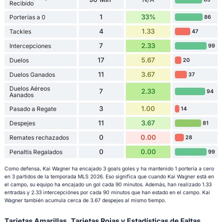
Recibido
1
33%
Porterías a 0
86
4
1.33
Tackles
47
7
2.33
Intercepciones
99
17
5.67
Duelos
20
11
3.67
Duelos Ganados
37
Duelos Aéreos
7
2.33
94
Aanados
3
1.00
Pasado a Regate
14
11
3.67
Despejes
81
0
0.00
Remates rechazados
28
0
0.00
Penaltis Regalados
99
Como defensa, Kai Wagner ha encajado 3 goals goles y ha mantenido 1 portería a cero
en 3 partidos de la temporada MLS 2026. Eso significa que cuando Kai Wagner está en
el campo, su equipo ha encajado un gol cada 90 minutos. Además, han realizado 1.33
entradas y 2.33 intercepciónes por cada 90 minutos que han estado en el campo. Kai
Wagner también acumula cerca de 3.67 despejes al mismo tiempo.
Tarjetas Amarillas, Tarjetas Rojas y Estadísticas de Faltas