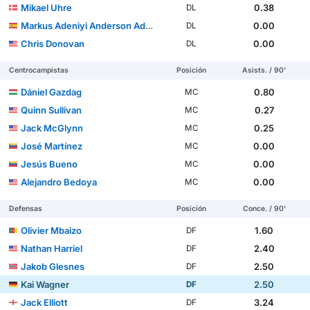
Mikael Uhre
0.38
DL
Markus Adeniyi Anderson Adedeji
0.00
DL
Chris Donovan
0.00
DL
Centrocampistas
Posición
Asists. / 90'
Dániel Gazdag
0.80
MC
Quinn Sullivan
0.27
MC
Jack McGlynn
0.25
MC
José Martínez
0.00
MC
Jesús Bueno
0.00
MC
Alejandro Bedoya
0.00
MC
Defensas
Posición
Conce. / 90'
Olivier Mbaizo
1.60
DF
Nathan Harriel
2.40
DF
Jakob Glesnes
2.50
DF
Kai Wagner
2.50
DF
Jack Elliott
3.24
DF