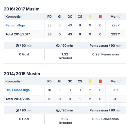
2016/2017 Musim
Kompetisi
PD
Gl
GC
CS
Menit'
Regionalliga
33
0
43
6
9
0
2937'
Total 2016/2017
33
0
43
6
9
0
2937'
/ 90 min
/ 90 min
Pemesanan / 90 min
0
Goal
1.32
0.28
Pemesanan
Terbobol
2014/2015 Musim
Kompetisi
PD
Gl
GC
CS
Menit'
U19 Bundesliga
10
0
8
1
2
0
311'
Total 2014/2015
10
0
8
1
2
0
311'
/ 90 min
/ 90 min
Pemesanan / 90 min
0
Goal
2.32
0.58
Pemesanan
Terbobol