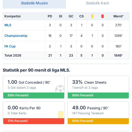
Statistik Musim
Statistik Karir
Kompetisi
PD
Gl
GC
CS
Menit'
MLS
3
0
3
1
0
0
270'
Championship
16
0
17
4
1
0
1399'
FA Cup
2
1
3
0
0
0
180'
Total 2026
21
1
23
5
1
0
1849'
Statistik per 90 menit di liga MLS.
1.00
33%
Gol Conceded / 90'
Clean Sheets
3 Gol dalam 3 laga
1 bersih di 3 laga
85th Persentil
86th Persentil
0.00
49.00
Kartu Per 90
Passing / 90'
0 Total Kartu
147 Passing Terekam
17th Persentil
66th Persentil