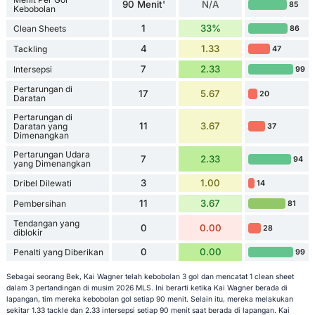
90 Menit'
N/A
85
Kebobolan
1
33%
Clean Sheets
86
4
1.33
Tackling
47
7
2.33
Intersepsi
99
Pertarungan di
17
5.67
20
Daratan
Pertarungan di
11
3.67
Daratan yang
37
Dimenangkan
Pertarungan Udara
7
2.33
94
yang Dimenangkan
3
1.00
Dribel Dilewati
14
11
3.67
Pembersihan
81
Tendangan yang
0
0.00
28
diblokir
0
0.00
Penalti yang Diberikan
99
Sebagai seorang Bek, Kai Wagner telah kebobolan 3 gol dan mencatat 1 clean sheet
dalam 3 pertandingan di musim 2026 MLS. Ini berarti ketika Kai Wagner berada di
lapangan, tim mereka kebobolan gol setiap 90 menit. Selain itu, mereka melakukan
sekitar 1.33 tackle dan 2.33 intersepsi setiap 90 menit saat berada di lapangan. Kai