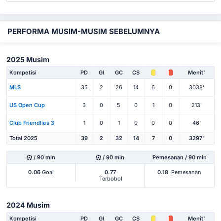
PERFORMA MUSIM-MUSIM SEBELUMNYA
2025 Musim
Kompetisi
PD
Gl
GC
CS
Menit'
MLS
35
2
26
14
6
0
3038'
US Open Cup
3
0
5
0
1
0
213'
Club Friendlies 3
1
0
1
0
0
0
46'
Total 2025
39
2
32
14
7
0
3297'
/ 90 min
/ 90 min
Pemesanan / 90 min
0.06
Goal
0.77
0.18
Pemesanan
Terbobol
2024 Musim
Kompetisi
PD
Gl
GC
CS
Menit'