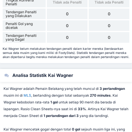
Tingkat Konversi
Tidak ada Penalti
Tidak ada Penalti
Penalti
Tendangan Penalti
0
0
yang Dilakukan
Penalti Gol yang
0
0
dicetak
Tendangan Penalti
0
0
yang Gagal
Kai Wagner belum melakukan tendangan penalti dalam karier mereka (berdasarkan
semua data musim yang kami miliki di FootyStats). Statistik tendangan penalti mereka
akan diperbarui begitu mereka melakukan tendangan penalti dalam pertandingan resmi.
Analisa Statistik Kai Wagner
Kai Wagner adalah Pemain Belakang yang telah muncul di
3 pertandingan
musim ini di
MLS
, bertanding dengan total sebanyak
270 minutes
. Kai
Wagner kebobolan rata-rata
1 gol
untuk setiap 90 menit dia berada di
lapangan. Rasio Clean Sheets-nya saat ini di
33%
. Artinya Kai Wagner telah
menjada Clean Sheet di
1 pertandingan dari 3
yang dia tandingi.
Kai Wagner mencetak gogal dengan total
0 gol
sejauh musim liga ini, yang