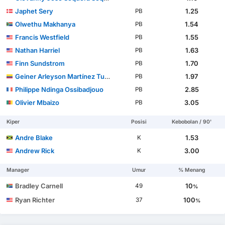
Japhet Sery
1.25
PB
Olwethu Makhanya
1.54
PB
Francis Westfield
1.55
PB
Nathan Harriel
1.63
PB
Finn Sundstrom
1.70
PB
Geiner Arleyson Martínez Turner
1.97
PB
Philippe Ndinga Ossibadjouo
2.85
PB
Olivier Mbaizo
3.05
PB
Kiper
Posisi
Kebobolan / 90'
Andre Blake
1.53
K
Andrew Rick
3.00
K
Manager
Umur
% Menang
Bradley Carnell
10
49
%
Ryan Richter
100
37
%