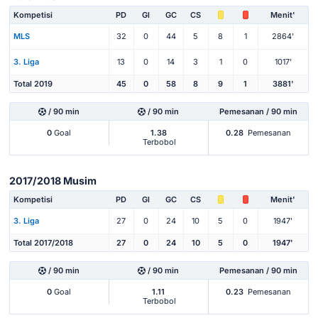
Kompetisi
PD
Gl
GC
CS
Menit'
MLS
32
0
44
5
8
1
2864'
3. Liga
13
0
14
3
1
0
1017'
Total 2019
45
0
58
8
9
1
3881'
/ 90 min
/ 90 min
Pemesanan / 90 min
0
Goal
1.38
0.28
Pemesanan
Terbobol
2017/2018 Musim
Kompetisi
PD
Gl
GC
CS
Menit'
3. Liga
27
0
24
10
5
0
1947'
Total 2017/2018
27
0
24
10
5
0
1947'
/ 90 min
/ 90 min
Pemesanan / 90 min
0
Goal
1.11
0.23
Pemesanan
Terbobol