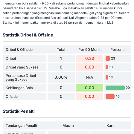
memutarkan bola sekitar 49.00 kali selama pertandingan dengan tingkat keberhasilan
pemutaran bola sebesar 70.75. Mereka juga melakukan sekitar 4.67 umpan kunci
setiap pertandingan yang menghasilkan peluang mencetak gol yang signifikan. Secara
keseluruhan, hasil xA (Expected Assists) dari Kai Wagner adalah 0.83 per 90 menit.
Statistik ini menempatkan mereka di atas 99 persen dari pemain dalam MLS.
Statistik Dribel & Offside
Dribel & Offside
Total
Per 90 Menit
Persentil
1
0.33
Dribel
23
0
0.00
Dribel yang Sukses
13
Persentase Dribel
0.00%
N/A
13
yang Sukses
0
0.00
Kehilangan Bola
99
0
0.00
Offside
46
Statistik Penalti
Tendangan Penalti
Musim
Karir