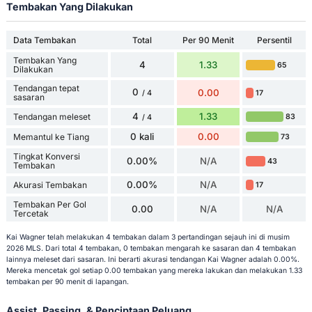
Tembakan Yang Dilakukan
Data Tembakan
Total
Per 90 Menit
Persentil
Tembakan Yang
4
1.33
65
Dilakukan
Tendangan tepat
0
0.00
17
/ 4
sasaran
4
1.33
Tendangan meleset
83
/ 4
0 kali
0.00
Memantul ke Tiang
73
Tingkat Konversi
0.00%
N/A
43
Tembakan
0.00%
N/A
Akurasi Tembakan
17
Tembakan Per Gol
0.00
N/A
N/A
Tercetak
Kai Wagner telah melakukan 4 tembakan dalam 3 pertandingan sejauh ini di musim
2026 MLS. Dari total 4 tembakan, 0 tembakan mengarah ke sasaran dan 4 tembakan
lainnya meleset dari sasaran. Ini berarti akurasi tendangan Kai Wagner adalah 0.00%.
Mereka mencetak gol setiap 0.00 tembakan yang mereka lakukan dan melakukan 1.33
tembakan per 90 menit di lapangan.
Assist, Passing, & Penciptaan Peluang