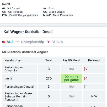
Syarat :
Gl
: Gol Dicetak
As
: Assist
GC
: Gol Terbobol
CS
: Clean Sheets
PEN
: Penalti Gol yang dicetak
Menit'
: Menit Permainan
Kai Wagner Statistik - Detail
MLS
Championship
FA Cup
MLS Statistik untuk Kai Wagner
Keseluruhan
Total
Per 90 Menit
Persentil
Pertandingan
3
N/A
0
Dimainkan
90 menit
270
menit
0
per game
3
Pertandingan Dimulai
N/A
1
Pertandingan Masuk
0
N/A
Sebagai Pemain
N/A
Pengganti
Pertandingan