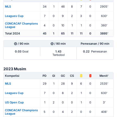
MLS
34
1
46
8
7
0
2905'
Leagues Cup
7
0
9
2
3
0
630'
CONCACAF Champions
4
0
10
1
1
0
360'
League
Total 2024
45
1
65
11
11
0
3895'
/ 90 min
/ 90 min
Pemesanan / 90 min
0.03
Goal
1.43
0.22
Pemesanan
Terbobol
2023 Musim
Kompetisi
PD
Gl
GC
CS
Menit'
MLS
29
1
28
9
6
0
2535'
Leagues Cup
7
0
8
2
1
0
630'
US Open Cup
1
2
0
0
1
0
3'
CONCACAF Champions
5
0
4
2
0
0
406'
League