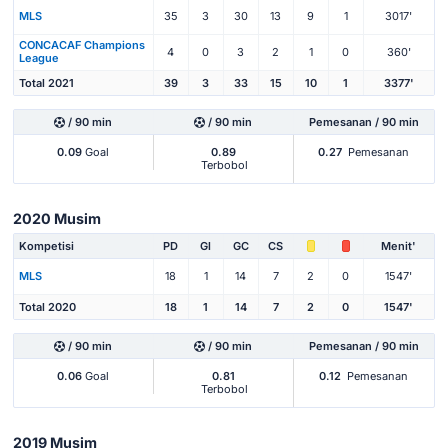
MLS
35
3
30
13
9
1
3017'
CONCACAF Champions
4
0
3
2
1
0
360'
League
Total 2021
39
3
33
15
10
1
3377'
/ 90 min
/ 90 min
Pemesanan / 90 min
0.09
Goal
0.89
0.27
Pemesanan
Terbobol
2020 Musim
Kompetisi
PD
Gl
GC
CS
Menit'
MLS
18
1
14
7
2
0
1547'
Total 2020
18
1
14
7
2
0
1547'
/ 90 min
/ 90 min
Pemesanan / 90 min
0.06
Goal
0.81
0.12
Pemesanan
Terbobol
2019 Musim