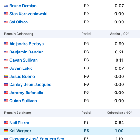
Bruno Damiani
0.07
PD
Stas Kornzeniowski
0.00
PD
Sal Olivas
0.00
PD
Pemain Gelandang
Posisi
Assist / 90'
Alejandro Bedoya
0.90
PG
Benjamin Bender
0.21
PG
Cavan Sullivan
0.11
PG
Jovan Lukić
0.07
PG
Jesús Bueno
0.00
PG
Danley Jean Jacques
0.00
PG
Jeremy Rafanello
0.00
PG
Quinn Sullivan
0.00
PG
Pemain Belakang
Posisi
Kebobolan / 90'
Neil Pierre
0.84
PB
Kai Wagner
1.00
PB
Giovanny José Sequera Sequera
1.10
PB