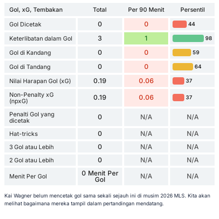
Gol, xG, Tembakan
Total
Per 90 Menit
Persentil
0
0
Gol Dicetak
44
3
1
Keterlibatan dalam Gol
98
0
0
Gol di Kandang
59
0
0
Gol di Tandang
64
0.19
0.06
Nilai Harapan Gol (xG)
37
Non-Penalty xG
0.19
0.06
37
(npxG)
Penalti Gol yang
0
N/A
N/A
dicetak
0
N/A
N/A
Hat-tricks
0
N/A
N/A
3 Gol atau Lebih
0
N/A
N/A
2 Gol atau Lebih
0 Menit Per
N/A
N/A
Menit Per Gol
Gol
Kai Wagner belum mencetak gol sama sekali sejauh ini di musim 2026 MLS. Kita akan
melihat bagaimana mereka tampil dalam pertandingan mendatang.