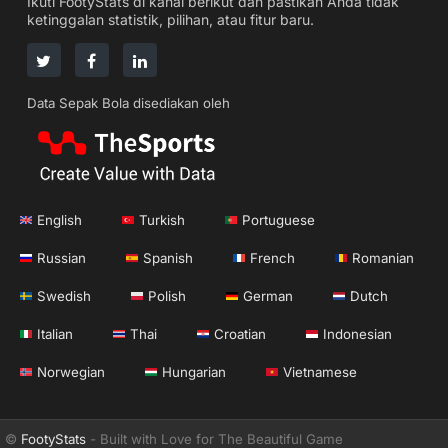
Ikuti FootyStats di kanal berikut dan pastikan Anda tidak
ketinggalan statistik, pilihan, atau fitur baru.
Data Sepak Bola disediakan oleh
English
Turkish
Portuguese
Russian
Spanish
French
Romanian
Swedish
Polish
German
Dutch
Italian
Thai
Croatian
Indonesian
Norwegian
Hungarian
Vietnamese
©
FootyStats
- Built with Love for The Beautiful Game