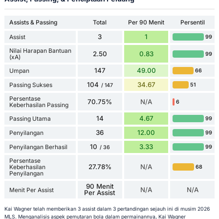
Assists & Passing
Total
Per 90 Menit
Persentil
3
1
Assist
99
Nilai Harapan Bantuan
2.50
0.83
99
(xA)
147
49.00
Umpan
66
104
34.67
Passing Sukses
51
/ 147
Persentase
70.75%
N/A
6
Keberhasilan Passing
14
4.67
Passing Utama
99
36
12.00
Penyilangan
99
10
3.33
Penyilangan Berhasil
99
/ 36
Persentase
27.78%
N/A
Keberhasilan
68
Penyilangan
90 Menit
N/A
N/A
Menit Per Assist
Per Assist
Kai Wagner telah memberikan 3 assist dalam 3 pertandingan sejauh ini di musim 2026
MLS. Menganalisis aspek pemutaran bola dalam permainannya, Kai Wagner