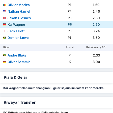
Olivier Mbaizo
1.60
PB
Nathan Harriel
2.40
PB
Jakob Glesnes
2.50
PB
Kai Wagner
2.50
PB
Jack Elliott
3.24
PB
Damion Lowe
3.50
PB
Kiper
Posisi
Kebobolan / 90'
Andre Blake
2.33
K
Oliver Semmle
3.00
K
Piala & Gelar
Kai Wagner telah memenangkan 0 gelar sejauh ini dalam karir mereka.
Riwayar Transfer
FC Würzburger Kickers -> Philadelphia Union