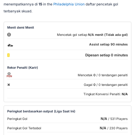
menempatkannya di
15
in the
Philadelphia Union
daftar pencetak gol
terbanyak skuad.
Menit demi Menit
Mencetak gol setiap
N/A menit (Tidak ada gol)
Assist setiap 90 minutes
Dipesan setiap 0 minutes
Rekor Penalti (Karir)
Mencetak
0
/ 0 tendangan penalti
PEN
Gagal
0
/ 0 tendangan penalti
Tingkat Konversi Penalti:
N/A
Peringkat berdasarkan output (Liga Saat Ini)
N/A
Peringkat Gol
/ 531 Players
N/A
Peringkat Gol Terbobol
/ 230 Players