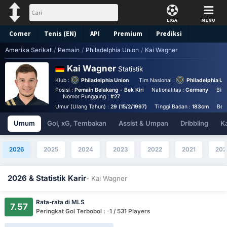
LIGA
MENU
Corner
Tenis (EN)
API
Premium
Prediksi
Amerika Serikat
/
Pemain
/
Philadelphia Union
/
Kai Wagner
Kai Wagner
Statistik
Klub :
Philadelphia Union
Tim Nasional :
Philadelphia Un
Posisi :
Pemain Belakang - Bek Kiri
Nationalitas :
Germany
Birt
Nomor Punggung :
#27
Umur (Ulang Tahun) :
29 (15/2/1997)
Tinggi Badan :
183cm
Ber
Umum
Gol, xG, Tembakan
Assist & Umpan
Dribbling
K
2026
2025
2024
2023
2022
2021
202
2026 & Statistik Karir
- Kai Wagner
Rata-rata di MLS
7.57
Peringkat Gol Terbobol : -1 / 531 Players