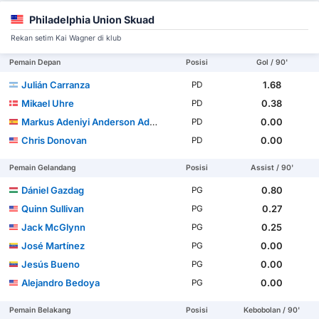
Philadelphia Union Skuad
Rekan setim Kai Wagner di klub
Pemain Depan
Posisi
Gol / 90'
Julián Carranza
1.68
PD
Mikael Uhre
0.38
PD
Markus Adeniyi Anderson Adedeji
0.00
PD
Chris Donovan
0.00
PD
Pemain Gelandang
Posisi
Assist / 90'
Dániel Gazdag
0.80
PG
Quinn Sullivan
0.27
PG
Jack McGlynn
0.25
PG
José Martínez
0.00
PG
Jesús Bueno
0.00
PG
Alejandro Bedoya
0.00
PG
Pemain Belakang
Posisi
Kebobolan / 90'