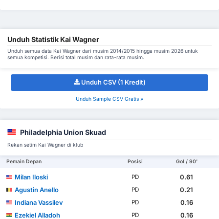
Unduh Statistik Kai Wagner
Unduh semua data Kai Wagner dari musim 2014/2015 hingga musim 2026 untuk
semua kompetisi. Berisi total musim dan rata-rata musim.
Unduh CSV (1 Kredit)
Unduh Sample CSV Gratis »
Philadelphia Union Skuad
Rekan setim Kai Wagner di klub
Pemain Depan
Posisi
Gol / 90'
Milan Iloski
0.61
PD
Agustin Anello
0.21
PD
Indiana Vassilev
0.16
PD
Ezekiel Alladoh
0.16
PD