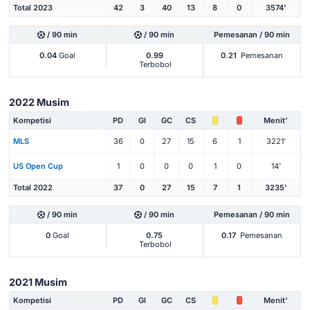
Total 2023
42
3
40
13
8
0
3574'
/ 90 min
/ 90 min
Pemesanan / 90 min
0.04
Goal
0.99
0.21
Pemesanan
Terbobol
2022 Musim
Kompetisi
PD
Gl
GC
CS
Menit'
MLS
36
0
27
15
6
1
3221'
US Open Cup
1
0
0
0
1
0
14'
Total 2022
37
0
27
15
7
1
3235'
/ 90 min
/ 90 min
Pemesanan / 90 min
0
Goal
0.75
0.17
Pemesanan
Terbobol
2021 Musim
Kompetisi
PD
Gl
GC
CS
Menit'