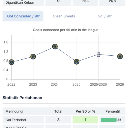
0
N/A
N/A
Digantikan Keluar
Gol Conceded / 90'
Clean Sheets
Gol / 90'
Statistik Pertahanan
Melindungi
Total
Per 90 or %
Persentil
3
1
Gol Terbobol
85
Menit Per Gol