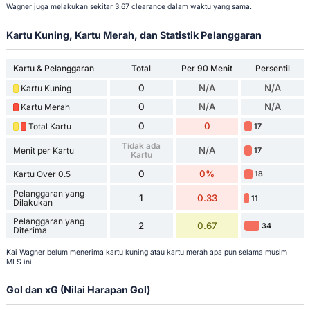
Wagner juga melakukan sekitar 3.67 clearance dalam waktu yang sama.
Kartu Kuning, Kartu Merah, dan Statistik Pelanggaran
Kartu & Pelanggaran
Total
Per 90 Menit
Persentil
0
N/A
N/A
Kartu Kuning
0
N/A
N/A
Kartu Merah
0
0
Total Kartu
17
Tidak ada
N/A
Menit per Kartu
17
Kartu
0
0%
Kartu Over 0.5
18
Pelanggaran yang
1
0.33
11
Dilakukan
Pelanggaran yang
2
0.67
34
Diterima
Kai Wagner belum menerima kartu kuning atau kartu merah apa pun selama musim
MLS ini.
Gol dan xG (Nilai Harapan Gol)