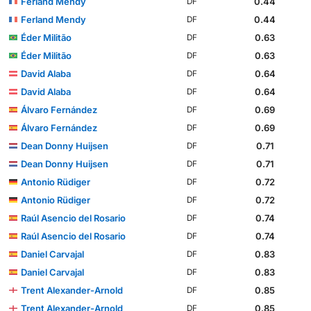
Ferland Mendy
0.44
DF
Ferland Mendy
0.44
DF
Éder Militão
0.63
DF
Éder Militão
0.63
DF
David Alaba
0.64
DF
David Alaba
0.64
DF
Álvaro Fernández
0.69
DF
Álvaro Fernández
0.69
DF
Dean Donny Huijsen
0.71
DF
Dean Donny Huijsen
0.71
DF
Antonio Rüdiger
0.72
DF
Antonio Rüdiger
0.72
DF
Raúl Asencio del Rosario
0.74
DF
Raúl Asencio del Rosario
0.74
DF
Daniel Carvajal
0.83
DF
Daniel Carvajal
0.83
DF
Trent Alexander-Arnold
0.85
DF
Trent Alexander-Arnold
0.85
DF