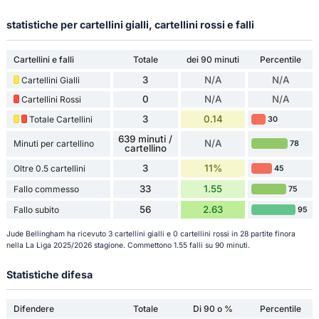
statistiche per cartellini gialli, cartellini rossi e falli
Cartellini e falli
Totale
dei 90 minuti
Percentile
3
N/A
N/A
Cartellini Gialli
0
N/A
N/A
Cartellini Rossi
3
0.14
Totale Cartellini
30
639 minuti /
N/A
Minuti per cartellino
78
cartellino
3
11%
Oltre 0.5 cartellini
45
33
1.55
Fallo commesso
75
56
2.63
Fallo subito
95
Jude Bellingham ha ricevuto 3 cartellini gialli e 0 cartellini rossi in 28 partite finora
nella La Liga 2025/2026 stagione. Commettono 1.55 falli su 90 minuti.
Statistiche difesa
Difendere
Totale
Di 90 o %
Percentile