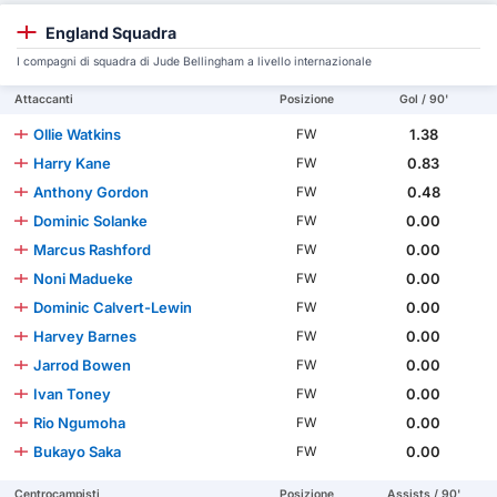
England Squadra
I compagni di squadra di Jude Bellingham a livello internazionale
Attaccanti
Posizione
Gol / 90'
Ollie Watkins
1.38
FW
Harry Kane
0.83
FW
Anthony Gordon
0.48
FW
Dominic Solanke
0.00
FW
Marcus Rashford
0.00
FW
Noni Madueke
0.00
FW
Dominic Calvert-Lewin
0.00
FW
Harvey Barnes
0.00
FW
Jarrod Bowen
0.00
FW
Ivan Toney
0.00
FW
Rio Ngumoha
0.00
FW
Bukayo Saka
0.00
FW
Centrocampisti
Posizione
Assists / 90'