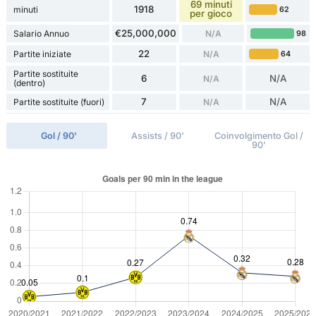
69 minuti
1918
minuti
62
per gioco
€25,000,000
Salario Annuo
N/A
98
22
Partite iniziate
N/A
64
Partite sostituite
6
N/A
N/A
(dentro)
7
N/A
Partite sostituite (fuori)
N/A
Gol / 90'
Assists / 90'
Coinvolgimento Gol /
90'