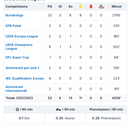
Competizione
PG
Gl
As
Minuti
PEN
Bundesliga
32
3
8
9
0
0
2795'
DFB Pokal
3
0
0
0
0
0
235'
UEFA Europa League
2
2
1
1
0
0
180'
UEFA Champions
6
1
3
1
0
0
502'
League
DFL Super Cup
1
0
1
0
0
0
84'
Amichevoli per club 1
2
0
0
0
0
0
136'
WC Qualification Europe
4
0
0
0
0
0
223'
Amichevoli
2
0
0
0
0
0
101'
internazionali
Totale 2021/2022
52
6
13
11
0
0
4256'
/ 90 min
/ 90 min
Prenotazioni / 90 min
0.1
Gol
0.26
Assist
0.29
Prenotazioni