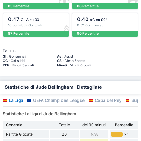
85 Percentile
86 Percentile
0.47
0.40
G+A su 90
xG su 90'
10 contributi Gol totali
8.52 Gol previsti
87 Percentile
90 Percentile
Termini :
Gl
: Gol segnati
As
: Assist
GC
: Gol subiti
CS
: Clean Sheets
PEN
: Rigori Segnati
Minuti
: Minuti Giocati
Statistiche di Jude Bellingham -Dettagliate
La Liga
UEFA Champions League
Copa del Rey
Supe
Statistiche La Liga di Jude Bellingham
Generale
Totale
dei 90 minuti
Percentile
28
Partite Giocate
N/A
57