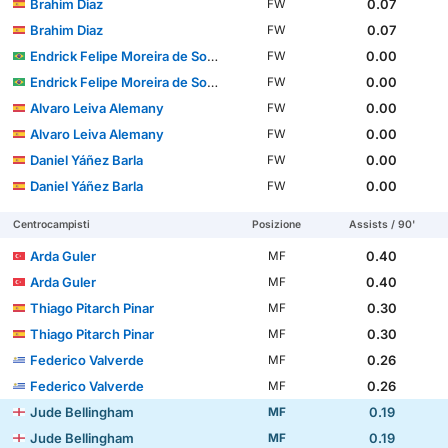
Brahim Diaz
0.07
FW
Brahim Diaz
0.07
FW
Endrick Felipe Moreira de Sousa
0.00
FW
Endrick Felipe Moreira de Sousa
0.00
FW
Alvaro Leiva Alemany
0.00
FW
Alvaro Leiva Alemany
0.00
FW
Daniel Yáñez Barla
0.00
FW
Daniel Yáñez Barla
0.00
FW
Centrocampisti
Posizione
Assists / 90'
Arda Guler
0.40
MF
Arda Guler
0.40
MF
Thiago Pitarch Pinar
0.30
MF
Thiago Pitarch Pinar
0.30
MF
Federico Valverde
0.26
MF
Federico Valverde
0.26
MF
Jude Bellingham
0.19
MF
Jude Bellingham
0.19
MF