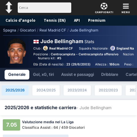
CAMPIONATI
MENU
Calcio d'angolo
Tennis (EN)
API
Premium
Spagna
/
Giocatori
/
Real Madrid CF
/
Jude Bellingham
Pronostico
Jude Bellingham
Stats
Club :
Real Madrid CF
Squadra Nazionale :
England Nati
Posizione :
Centrocampista - Centrocampista offensivo
Nazionali
Numero kit :
#5
Età (Data di nascita) :
23 (29/6/2003)
Altezza :
186cm
Peso :
7
Generale
Gol, xG, tiri
Assist e passaggi
Dribblare
Cartell
2025/2026
2024/2025
2023/2024
2022/2023
202
2025/2026 e statistiche carriera
- Jude Bellingham
Valutazione media nel La Liga
7.05
Classifica Assist : 64 / 459 Giocatori