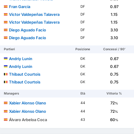
Fran García
0.97
DF
Víctor Valdepeñas Talavera
1.15
DF
Víctor Valdepeñas Talavera
1.15
DF
Diego Aguado Facio
3.10
DF
Diego Aguado Facio
3.10
DF
Portieri
Posizione
Concessi / 90'
Andriy Lunin
0.67
GK
Andriy Lunin
0.67
GK
Thibaut Courtois
0.75
GK
Thibaut Courtois
0.75
GK
Managers
Età
Vittoria %
Xabier Alonso Olano
72
44
%
Xabier Alonso Olano
72
44
%
Álvaro Arbeloa Coca
60
43
%