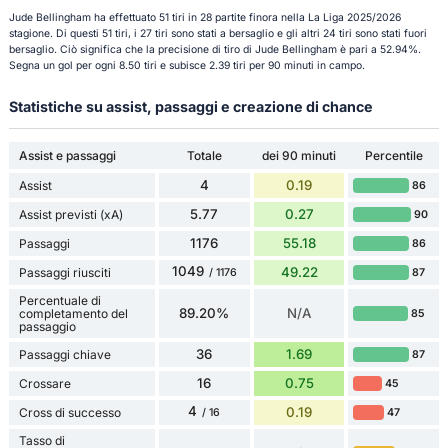
Jude Bellingham ha effettuato 51 tiri in 28 partite finora nella La Liga 2025/2026
stagione. Di questi 51 tiri, i 27 tiri sono stati a bersaglio e gli altri 24 tiri sono stati fuori
bersaglio. Ciò significa che la precisione di tiro di Jude Bellingham è pari a 52.94%.
Segna un gol per ogni 8.50 tiri e subisce 2.39 tiri per 90 minuti in campo.
Statistiche su assist, passaggi e creazione di chance
Assist e passaggi
Totale
dei 90 minuti
Percentile
4
0.19
Assist
86
5.77
0.27
Assist previsti (xA)
90
1176
55.18
Passaggi
86
1049
49.22
Passaggi riusciti
87
/ 1176
Percentuale di
89.20%
N/A
completamento del
85
passaggio
36
1.69
Passaggi chiave
87
16
0.75
Crossare
45
4
0.19
Cross di successo
47
/ 16
Tasso di