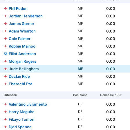
Phil Foden
0.00
MF
Jordan Henderson
0.00
MF
James Garner
0.00
MF
Adam Wharton
0.00
MF
Cole Palmer
0.00
MF
Kobbie Mainoo
0.00
MF
Elliot Anderson
0.00
MF
Morgan Rogers
0.00
MF
Jude Bellingham
0.00
MF
Declan Rice
0.00
MF
Eberechi Eze
0.00
MF
Difensori
Posizione
Concessi / 90'
Valentino Livramento
0.00
DF
Harry Maguire
0.00
DF
Fikayo Tomori
0.00
DF
Djed Spence
0.00
DF