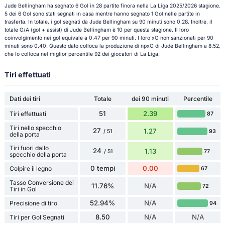
Jude Bellingham ha segnato 6 Gol in 28 partite finora nella La Liga 2025/2026 stagione.
5 dei 6 Gol sono stati segnati in casa mentre hanno segnato 1 Gol nelle partite in
trasferta. In totale, i gol segnati da Jude Bellingham su 90 minuti sono 0.28. Inoltre, il
totale G/A (gol + assist) di Jude Bellingham è 10 per questa stagione. Il loro
coinvolgimento nei gol equivale a 0.47 per 90 minuti. I loro xG non sanzionati per 90
minuti sono 0.40. Questo dato colloca la produzione di npxG di Jude Bellingham a 8.52,
che lo colloca nel miglior percentile 92 dei giocatori di La Liga.
Tiri effettuati
Dati dei tiri
Totale
dei 90 minuti
Percentile
51
2.39
Tiri effettuati
87
Tiri nello specchio
27
1.27
93
/ 51
della porta
Tiri fuori dallo
24
1.13
77
/ 51
specchio della porta
0 tempi
0.00
Colpire il legno
67
Tasso Conversione dei
11.76%
N/A
72
Tiri in Gol
52.94%
N/A
Precisione di tiro
94
8.50
N/A
N/A
Tiri per Gol Segnati