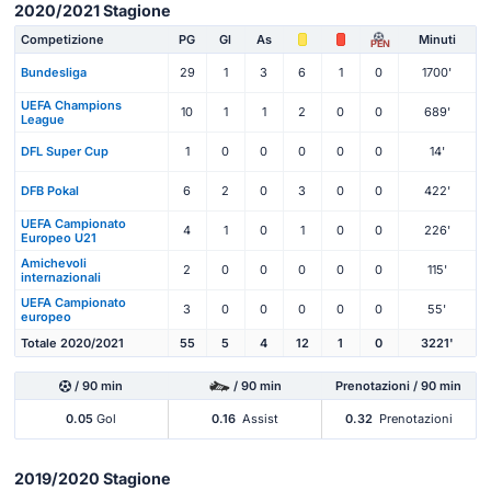
2020/2021 Stagione
Competizione
PG
Gl
As
Minuti
PEN
Bundesliga
29
1
3
6
1
0
1700'
UEFA Champions
10
1
1
2
0
0
689'
League
DFL Super Cup
1
0
0
0
0
0
14'
DFB Pokal
6
2
0
3
0
0
422'
UEFA Campionato
4
1
0
1
0
0
226'
Europeo U21
Amichevoli
2
0
0
0
0
0
115'
internazionali
UEFA Campionato
3
0
0
0
0
0
55'
europeo
Totale 2020/2021
55
5
4
12
1
0
3221'
/ 90 min
/ 90 min
Prenotazioni / 90 min
0.05
Gol
0.16
Assist
0.32
Prenotazioni
2019/2020 Stagione