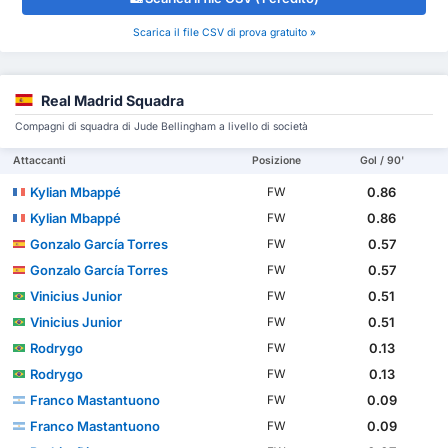
Scarica il file CSV di prova gratuito »
Real Madrid Squadra
Compagni di squadra di Jude Bellingham a livello di società
Attaccanti
Posizione
Gol / 90'
Kylian Mbappé
0.86
FW
Kylian Mbappé
0.86
FW
Gonzalo García Torres
0.57
FW
Gonzalo García Torres
0.57
FW
Vinicius Junior
0.51
FW
Vinicius Junior
0.51
FW
Rodrygo
0.13
FW
Rodrygo
0.13
FW
Franco Mastantuono
0.09
FW
Franco Mastantuono
0.09
FW