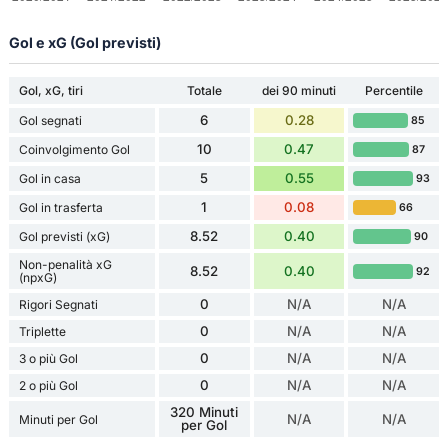
Gol e xG (Gol previsti)
Gol, xG, tiri
Totale
dei 90 minuti
Percentile
6
0.28
Gol segnati
85
10
0.47
Coinvolgimento Gol
87
5
0.55
Gol in casa
93
1
0.08
Gol in trasferta
66
8.52
0.40
Gol previsti (xG)
90
Non-penalità xG
8.52
0.40
92
(npxG)
0
N/A
N/A
Rigori Segnati
0
N/A
N/A
Triplette
0
N/A
N/A
3 o più Gol
0
N/A
N/A
2 o più Gol
320 Minuti
N/A
N/A
Minuti per Gol
per Gol