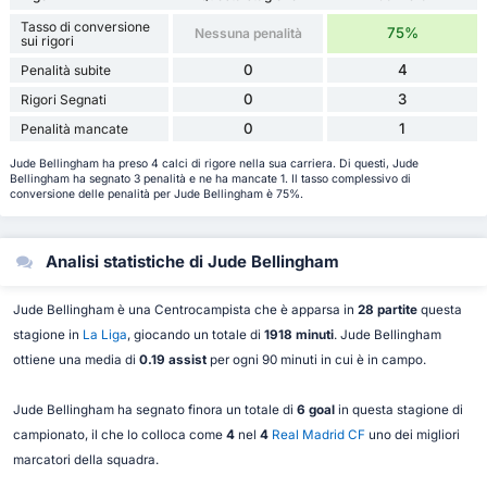
Tasso di conversione
75%
Nessuna penalità
sui rigori
0
4
Penalità subite
0
3
Rigori Segnati
0
1
Penalità mancate
Jude Bellingham ha preso 4 calci di rigore nella sua carriera. Di questi, Jude
Bellingham ha segnato 3 penalità e ne ha mancate 1. Il tasso complessivo di
conversione delle penalità per Jude Bellingham è 75%.
Analisi statistiche di Jude Bellingham
Jude Bellingham è una Centrocampista che è apparsa in
28 partite
questa
stagione in
La Liga
, giocando un totale di
1918 minuti
. Jude Bellingham
ottiene una media di
0.19 assist
per ogni 90 minuti in cui è in campo.
Jude Bellingham ha segnato finora un totale di
6 goal
in questa stagione di
campionato, il che lo colloca come
4
nel
4
Real Madrid CF
uno dei migliori
marcatori della squadra.