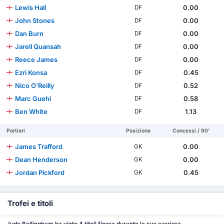
Lewis Hall
0.00
DF
John Stones
0.00
DF
Dan Burn
0.00
DF
Jarell Quansah
0.00
DF
Reece James
0.00
DF
Ezri Konsa
0.45
DF
Nico O'Reilly
0.52
DF
Marc Guehi
0.58
DF
Ben White
1.13
DF
Portieri
Posizione
Concessi / 90'
James Trafford
0.00
GK
Dean Henderson
0.00
GK
Jordan Pickford
0.45
GK
Trofei e titoli