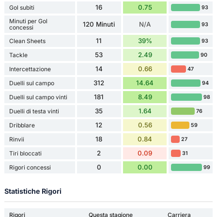
16
0.75
Gol subiti
93
Minuti per Gol
120 Minuti
N/A
93
concessi
11
39%
Clean Sheets
93
53
2.49
Tackle
90
14
0.66
Intercettazione
47
312
14.64
Duelli sul campo
94
181
8.49
Duelli sul campo vinti
98
35
1.64
Duelli di testa vinti
76
12
0.56
Dribblare
59
18
0.84
Rinvii
27
2
0.09
Tiri bloccati
31
0
0.00
Rigori concessi
99
Statistiche Rigori
Rigori
Questa stagione
Carriera