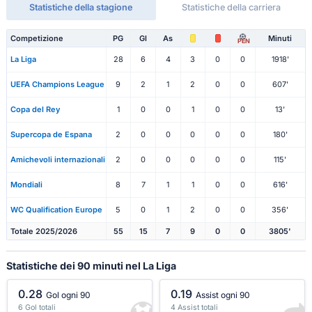
Statistiche della stagione
Statistiche della carriera
Competizione
PG
Gl
As
Minuti
PEN
La Liga
28
6
4
3
0
0
1918'
UEFA Champions League
9
2
1
2
0
0
607'
Copa del Rey
1
0
0
1
0
0
13'
Supercopa de Espana
2
0
0
0
0
0
180'
Amichevoli internazionali
2
0
0
0
0
0
115'
Mondiali
8
7
1
1
0
0
616'
WC Qualification Europe
5
0
1
2
0
0
356'
Totale 2025/2026
55
15
7
9
0
0
3805'
Statistiche dei 90 minuti nel La Liga
0.28
0.19
Gol ogni 90
Assist ogni 90
6 Gol totali
4 Assist totali