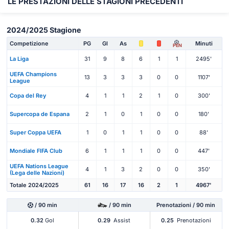
LE PRESTAZIONI DELLE STAGIONI PRECEDENTI
2024/2025 Stagione
Competizione
PG
Gl
As
Minuti
PEN
La Liga
31
9
8
6
1
1
2495'
UEFA Champions
13
3
3
3
0
0
1107'
League
Copa del Rey
4
1
1
2
1
0
300'
Supercopa de Espana
2
1
0
1
0
0
180'
Super Coppa UEFA
1
0
1
1
0
0
88'
Mondiale FIFA Club
6
1
1
1
0
0
447'
UEFA Nations League
4
1
3
2
0
0
350'
(Lega delle Nazioni)
Totale 2024/2025
61
16
17
16
2
1
4967'
/ 90 min
/ 90 min
Prenotazioni / 90 min
0.32
Gol
0.29
Assist
0.25
Prenotazioni