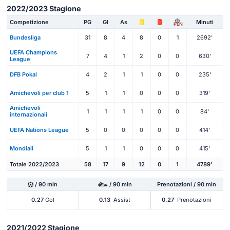
2022/2023 Stagione
Competizione
PG
Gl
As
Minuti
PEN
Bundesliga
31
8
4
8
0
1
2692'
UEFA Champions
7
4
1
2
0
0
630'
League
DFB Pokal
4
2
1
1
0
0
235'
Amichevoli per club 1
5
1
1
0
0
0
319'
Amichevoli
1
1
1
1
0
0
84'
internazionali
UEFA Nations League
5
0
0
0
0
0
414'
Mondiali
5
1
1
0
0
0
415'
Totale 2022/2023
58
17
9
12
0
1
4789'
/ 90 min
/ 90 min
Prenotazioni / 90 min
0.27
Gol
0.13
Assist
0.27
Prenotazioni
2021/2022 Stagione