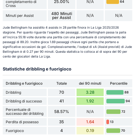
25.00%
N/A
completamento di
64
Cross
480 Minuti
N/A
N/A
Minuti per Assist
per Assist
Jude Bellingham ha assistito 4 assists in 28 partite finora in La Liga 2025/2026
stagione. Per quanto riguarda l'aspetto dei passaggi, Jude Bellingham passa la palla
all'incirca 55.18 volte durante una partita con una percentuale di completamento dei
passaggi di 89.20. Inoltre gioca 1.69 passaggi chiave ogni partita che portano a
significative occasioni da gol. Complessivamente, l'output di xA (Assist previsti) di Jude
Bellingham è di 0.27 per 90 minuti. Questa statistica lo colloca al di sopra del 90 per
cento dei giocatori della La Liga.
Statistiche dribbling e fuorigioco
Dribbling e fuorigioco
Totale
dei 90 minuti
Percentile
70
3.28
Dribbling
88
41
1.92
Dribbling di successo
94
Percentuale di
58.57%
N/A
72
successo dei dribbling
35
1.64
Perdita di possesso
13
4
0.19
Fuorigioco
70