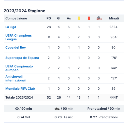
2023/2024 Stagione
Competizione
PG
Gl
As
Minuti
PEN
La Liga
28
19
6
6
1
1
2324'
UEFA Champions
11
4
5
2
0
0
964'
League
Copa del Rey
1
0
1
1
0
0
90'
Supercopa de Espana
2
0
1
1
0
0
176'
UEFA Campionato
7
2
1
2
0
0
641'
europeo
Amichevoli
2
1
0
1
0
0
157'
internazionali
Mondiale FIFA Club
1
0
0
0
0
0
89'
Totale 2023/2024
52
26
14
13
1
1
4441'
/ 90 min
/ 90 min
Prenotazioni / 90 min
0.74
Gol
0.23
Assist
0.27
Prenotazioni