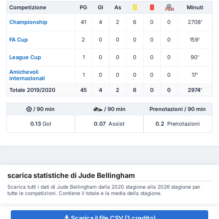
Competizione
PG
Gl
As
Minuti
PEN
Championship
41
4
2
6
0
0
2708'
FA Cup
2
0
0
0
0
0
159'
League Cup
1
0
0
0
0
0
90'
Amichevoli
1
0
0
0
0
0
17'
internazionali
Totale 2019/2020
45
4
2
6
0
0
2974'
/ 90 min
/ 90 min
Prenotazioni / 90 min
0.13
Gol
0.07
Assist
0.2
Prenotazioni
scarica statistiche di Jude Bellingham
Scarica tutti i dati di Jude Bellingham dalla 2020 stagione alla 2026 stagione per
tutte le competizioni. Contiene il totale e la media della stagione.
Scarica il file CSV (1 credito)