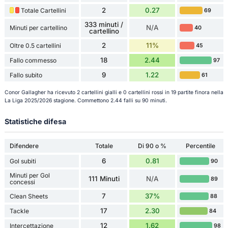
2
0.27
Totale Cartellini
69
333 minuti /
N/A
Minuti per cartellino
40
cartellino
2
11%
Oltre 0.5 cartellini
45
18
2.44
Fallo commesso
97
9
1.22
Fallo subito
61
Conor Gallagher ha ricevuto 2 cartellini gialli e 0 cartellini rossi in 19 partite finora nella
La Liga 2025/2026 stagione. Commettono 2.44 falli su 90 minuti.
Statistiche difesa
Difendere
Totale
Di 90 o %
Percentile
6
0.81
Gol subiti
90
Minuti per Gol
111 Minuti
N/A
89
concessi
7
37%
Clean Sheets
88
17
2.30
Tackle
84
12
1.62
Intercettazione
98