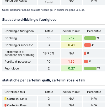
N/A
N/A
Minuti per Assist
Assist
Conor Gallagher non ha assistito nessun gol in questa stagione La Liga.
Statistiche dribbling e fuorigioco
Dribbling e fuorigioco
Totale
dei 90 minuti
Percentile
16
2.17
Dribbling
74
3
0.41
Dribbling di successo
41
Percentuale di
18.75%
N/A
11
successo dei dribbling
10
1.35
Perdita di possesso
21
2
0.27
Fuorigioco
78
statistiche per cartellini gialli, cartellini rossi e falli
Cartellini e falli
Totale
dei 90 minuti
Percentile
2
N/A
N/A
Cartellini Gialli
0
N/A
N/A
Cartellini Rossi