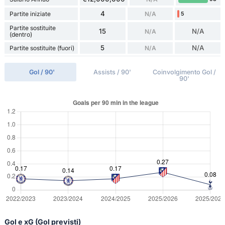
4
Partite iniziate
N/A
5
Partite sostituite
15
N/A
N/A
(dentro)
5
N/A
Partite sostituite (fuori)
N/A
Gol / 90'
Assists / 90'
Coinvolgimento Gol /
90'
Gol e xG (Gol previsti)