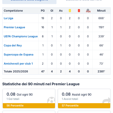
Competizione
PG
Gl
As
Minuti
PEN
La Liga
19
2
0
2
0
0
666'
Premier League
16
1
1
2
0
0
1191'
UEFA Champions League
8
1
0
0
0
0
339'
Copa del Rey
1
0
1
0
0
0
66'
Supercopa de Espana
1
0
0
0
0
0
46'
Amichevoli per club 1
2
0
0
0
0
0
73'
Totale 2025/2026
47
4
2
4
0
0
2381'
Statistiche dei 90 minuti nel Premier League
0.08
0.08
Gol ogni 90
Assist ogni 90
1 Gol totali
1 Assist totali
56 Percentile
57 Percentile