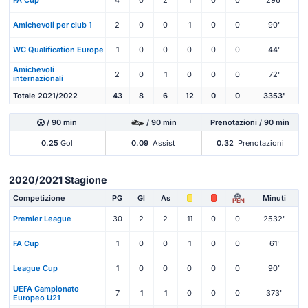
Amichevoli per club 1
2
0
0
1
0
0
90'
WC Qualification Europe
1
0
0
0
0
0
44'
Amichevoli
2
0
1
0
0
0
72'
internazionali
Totale 2021/2022
43
8
6
12
0
0
3353'
/ 90 min
/ 90 min
Prenotazioni / 90 min
0.25
Gol
0.09
Assist
0.32
Prenotazioni
2020/2021 Stagione
Competizione
PG
Gl
As
Minuti
PEN
Premier League
30
2
2
11
0
0
2532'
FA Cup
1
0
0
1
0
0
61'
League Cup
1
0
0
0
0
0
90'
UEFA Campionato
7
1
1
0
0
0
373'
Europeo U21