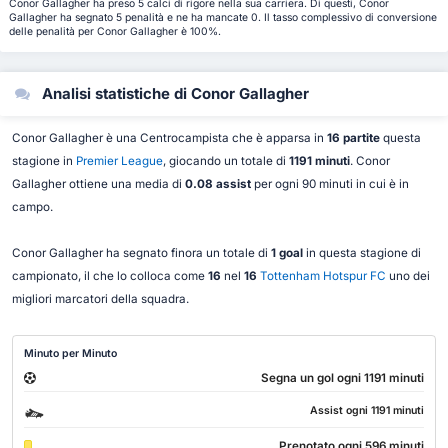
Conor Gallagher ha preso 5 calci di rigore nella sua carriera. Di questi, Conor
Gallagher ha segnato 5 penalità e ne ha mancate 0. Il tasso complessivo di conversione
delle penalità per Conor Gallagher è 100%.
Analisi statistiche di Conor Gallagher
Conor Gallagher è una Centrocampista che è apparsa in
16 partite
questa
stagione in
Premier League
, giocando un totale di
1191 minuti
. Conor
Gallagher ottiene una media di
0.08 assist
per ogni 90 minuti in cui è in
campo.
Conor Gallagher ha segnato finora un totale di
1 goal
in questa stagione di
campionato, il che lo colloca come
16
nel
16
Tottenham Hotspur FC
uno dei
migliori marcatori della squadra.
Minuto per Minuto
Segna un gol ogni 1191 minuti
Assist ogni 1191 minuti
Prenotato ogni 596 minuti