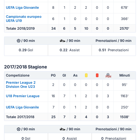
UEFA Liga Giovanile
8
1
2
2
0
0
678'
Campionato europeo
6
1
0
0
0
0
366'
UEFA U19
Totale 2018/2019
34
6
5
10
0
0
2570'
/ 90 min
/ 90 min
Prenotazioni / 90 min
0.29
Gol
0.22
Assist
0.51
Prenotazioni
2017/2018 Stagione
Competizione
PG
Gl
As
Minuti
PEN
Premier League 2
2
0
0
0
0
0
95'
Division One U23
U18 Premier League
16
7
1
2
0
3
1163'
UEFA Liga Giovanile
7
0
1
2
0
0
250'
Totale 2017/2018
25
7
2
4
0
3
1508'
/ 90 min
/ 90 min
Prenotazioni / 90 min
0
Gol
0
Assist
0
Prenotazioni