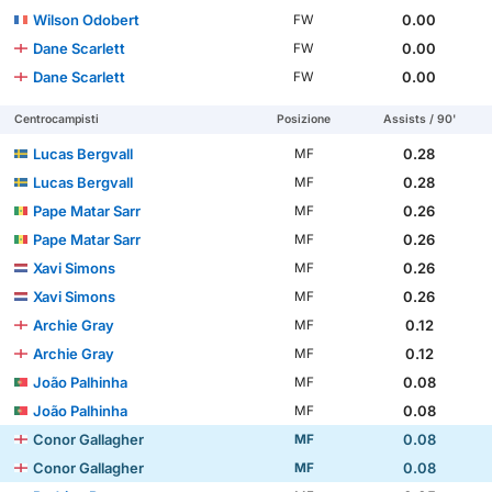
Wilson Odobert
0.00
FW
Dane Scarlett
0.00
FW
Dane Scarlett
0.00
FW
Centrocampisti
Posizione
Assists / 90'
Lucas Bergvall
0.28
MF
Lucas Bergvall
0.28
MF
Pape Matar Sarr
0.26
MF
Pape Matar Sarr
0.26
MF
Xavi Simons
0.26
MF
Xavi Simons
0.26
MF
Archie Gray
0.12
MF
Archie Gray
0.12
MF
João Palhinha
0.08
MF
João Palhinha
0.08
MF
Conor Gallagher
0.08
MF
Conor Gallagher
0.08
MF