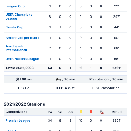
League Cup
1
0
0
0
0
0
22'
UEFA Champions
8
0
0
2
0
0
297'
League
Florida Cup
1
1
0
0
0
0
44'
Amichevoli per club 1
1
0
0
0
0
0
90'
Amichevoli
2
0
0
1
0
0
68'
internazionali
UEFA Nations League
1
0
0
0
0
0
56'
Totale 2022/2023
53
5
1
16
1
0
2461'
/ 90 min
/ 90 min
Prenotazioni / 90 min
0.17
Gol
0.06
Assist
0.61
Prenotazioni
2021/2022 Stagione
Competizione
PG
Gl
As
Minuti
PEN
Premier League
34
8
3
10
0
0
2851'
FA Cup
4
0
2
1
0
0
296'