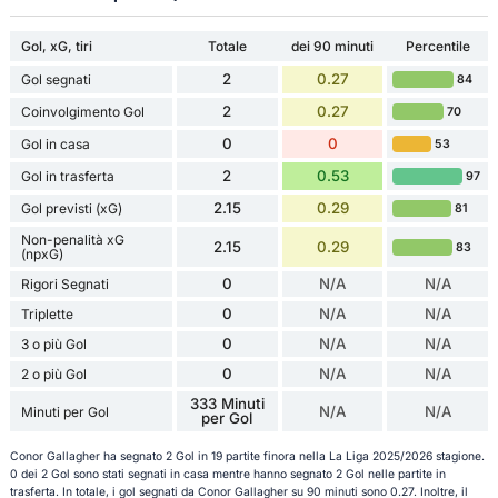
Gol, xG, tiri
Totale
dei 90 minuti
Percentile
2
0.27
Gol segnati
84
2
0.27
Coinvolgimento Gol
70
0
0
Gol in casa
53
2
0.53
Gol in trasferta
97
2.15
0.29
Gol previsti (xG)
81
Non-penalità xG
2.15
0.29
83
(npxG)
0
N/A
N/A
Rigori Segnati
0
N/A
N/A
Triplette
0
N/A
N/A
3 o più Gol
0
N/A
N/A
2 o più Gol
333 Minuti
N/A
N/A
Minuti per Gol
per Gol
Conor Gallagher ha segnato 2 Gol in 19 partite finora nella La Liga 2025/2026 stagione.
0 dei 2 Gol sono stati segnati in casa mentre hanno segnato 2 Gol nelle partite in
trasferta. In totale, i gol segnati da Conor Gallagher su 90 minuti sono 0.27. Inoltre, il