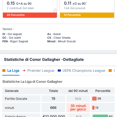
0.15
0.11
G+A su 90
xG su 90'
2 contributi Gol totali
1.44 Gol previsti
49 Percentile
51 Percentile
Termini :
Gl
: Gol segnati
As
: Assist
GC
: Gol subiti
CS
: Clean Sheets
PEN
: Rigori Segnati
Minuti
: Minuti Giocati
Statistiche di Conor Gallagher -Dettagliate
La Liga
Premier League
UEFA Champions League
Co
Statistiche La Liga di Conor Gallagher
Generale
Totale
dei 90 minuti
Percentile
19
Partite Giocate
N/A
26
35 minuti
666
minuti
13
per gioco
€12,000,000
Salario Annuo
N/A
93