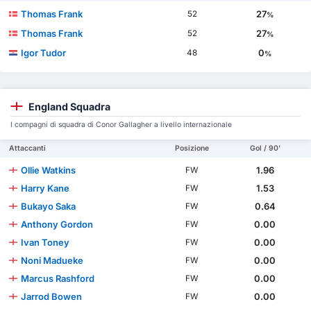
Thomas Frank
27
52
%
Thomas Frank
27
52
%
Igor Tudor
0
48
%
England Squadra
I compagni di squadra di Conor Gallagher a livello internazionale
Attaccanti
Posizione
Gol / 90'
Ollie Watkins
1.96
FW
Harry Kane
1.53
FW
Bukayo Saka
0.64
FW
Anthony Gordon
0.00
FW
Ivan Toney
0.00
FW
Noni Madueke
0.00
FW
Marcus Rashford
0.00
FW
Jarrod Bowen
0.00
FW