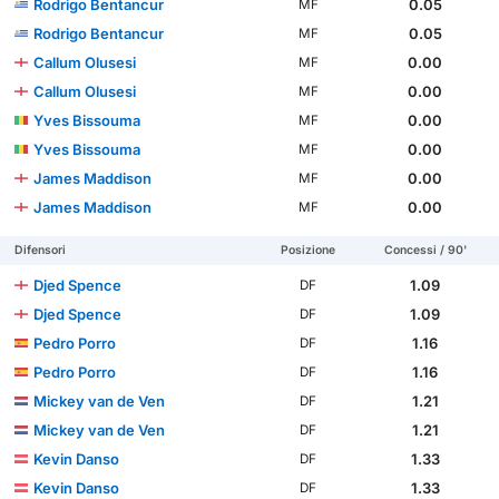
Rodrigo Bentancur
0.05
MF
Rodrigo Bentancur
0.05
MF
Callum Olusesi
0.00
MF
Callum Olusesi
0.00
MF
Yves Bissouma
0.00
MF
Yves Bissouma
0.00
MF
James Maddison
0.00
MF
James Maddison
0.00
MF
Difensori
Posizione
Concessi / 90'
Djed Spence
1.09
DF
Djed Spence
1.09
DF
Pedro Porro
1.16
DF
Pedro Porro
1.16
DF
Mickey van de Ven
1.21
DF
Mickey van de Ven
1.21
DF
Kevin Danso
1.33
DF
Kevin Danso
1.33
DF