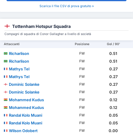
Scarica il file CSV di prova gratuito »
Tottenham Hotspur Squadra
Compagni di squadra di Conor Gallagher a livello di società
Attaccanti
Posizione
Gol / 90'
Richarlison
0.51
FW
Richarlison
0.51
FW
Mathys Tel
0.27
FW
Mathys Tel
0.27
FW
Dominic Solanke
0.27
FW
Dominic Solanke
0.27
FW
Mohammed Kudus
0.12
FW
Mohammed Kudus
0.12
FW
Randal Kolo Muani
0.05
FW
Randal Kolo Muani
0.05
FW
Wilson Odobert
0.00
FW