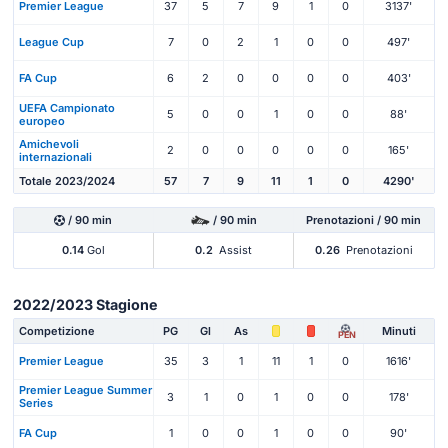
Premier League
37
5
7
9
1
0
3137'
League Cup
7
0
2
1
0
0
497'
FA Cup
6
2
0
0
0
0
403'
UEFA Campionato
5
0
0
1
0
0
88'
europeo
Amichevoli
2
0
0
0
0
0
165'
internazionali
Totale 2023/2024
57
7
9
11
1
0
4290'
/ 90 min
/ 90 min
Prenotazioni / 90 min
0.14
Gol
0.2
Assist
0.26
Prenotazioni
2022/2023 Stagione
Competizione
PG
Gl
As
Minuti
PEN
Premier League
35
3
1
11
1
0
1616'
Premier League Summer
3
1
0
1
0
0
178'
Series
FA Cup
1
0
0
1
0
0
90'