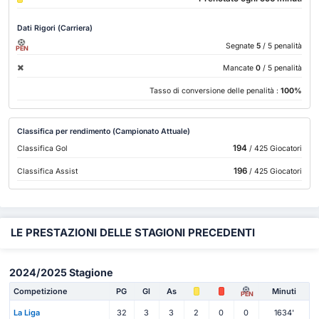
Dati Rigori (Carriera)
Segnate
5
/ 5 penalità
PEN
Mancate
0
/ 5 penalità
Tasso di conversione delle penalità :
100%
Classifica per rendimento (Campionato Attuale)
194
Classifica Gol
/ 425 Giocatori
196
Classifica Assist
/ 425 Giocatori
LE PRESTAZIONI DELLE STAGIONI PRECEDENTI
2024/2025 Stagione
Competizione
PG
Gl
As
Minuti
PEN
La Liga
32
3
3
2
0
0
1634'