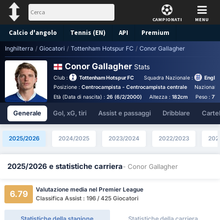
CAMPIONATI
MENU
Calcio d'angolo
Tennis (EN)
API
Premium
Inghilterra
/
Giocatori
/
Tottenham Hotspur FC
/
Conor Gallagher
Pronostico
Conor Gallagher
Stats
Club :
Tottenham Hotspur FC
Squadra Nazionale :
Engla
Posizione :
Centrocampista - Centrocampista centrale
Nazionalit
Età (Data di nascita) :
26 (6/2/2000)
Altezza :
182cm
Peso :
77
Generale
Gol, xG, tiri
Assist e passaggi
Dribblare
Cartell
2025/2026
2024/2025
2023/2024
2022/2023
202
2025/2026 e statistiche carriera
- Conor Gallagher
Valutazione media nel Premier League
6.79
Classifica Assist : 196 / 425 Giocatori
Statistiche della stagione
Statistiche della carriera