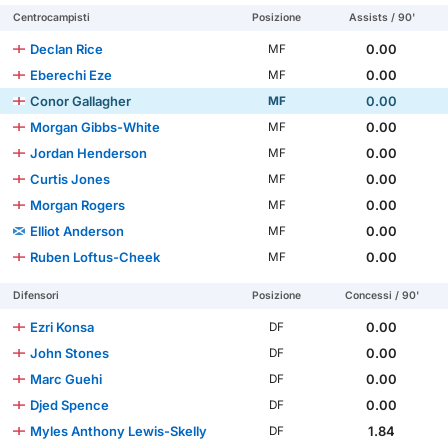
Centrocampisti
Posizione
Assists / 90'
Declan Rice
0.00
MF
Eberechi Eze
0.00
MF
Conor Gallagher
0.00
MF
Morgan Gibbs-White
0.00
MF
Jordan Henderson
0.00
MF
Curtis Jones
0.00
MF
Morgan Rogers
0.00
MF
Elliot Anderson
0.00
MF
Ruben Loftus-Cheek
0.00
MF
Difensori
Posizione
Concessi / 90'
Ezri Konsa
0.00
DF
John Stones
0.00
DF
Marc Guehi
0.00
DF
Djed Spence
0.00
DF
Myles Anthony Lewis-Skelly
1.84
DF