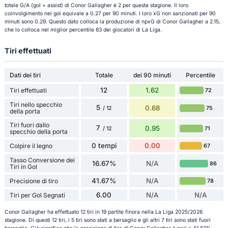
totale G/A (gol + assist) di Conor Gallagher è 2 per questa stagione. Il loro
coinvolgimento nei gol equivale a 0.27 per 90 minuti. I loro xG non sanzionati per 90
minuti sono 0.29. Questo dato colloca la produzione di npxG di Conor Gallagher a 2.15,
che lo colloca nel miglior percentile 83 dei giocatori di La Liga.
Tiri effettuati
Dati dei tiri
Totale
dei 90 minuti
Percentile
12
1.62
Tiri effettuati
72
Tiri nello specchio
5
0.68
75
/ 12
della porta
Tiri fuori dallo
7
0.95
71
/ 12
specchio della porta
0 tempi
0.00
Colpire il legno
67
Tasso Conversione dei
16.67%
N/A
86
Tiri in Gol
41.67%
N/A
Precisione di tiro
78
6.00
N/A
N/A
Tiri per Gol Segnati
Conor Gallagher ha effettuato 12 tiri in 19 partite finora nella La Liga 2025/2026
stagione. Di questi 12 tiri, i 5 tiri sono stati a bersaglio e gli altri 7 tiri sono stati fuori