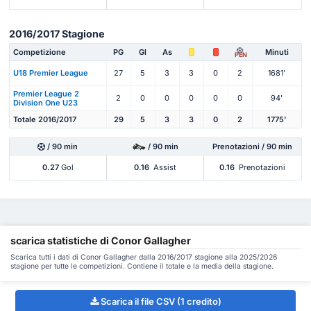
2016/2017 Stagione
Competizione
PG
Gl
As
Minuti
PEN
U18 Premier League
27
5
3
3
0
2
1681'
Premier League 2
2
0
0
0
0
0
94'
Division One U23
Totale 2016/2017
29
5
3
3
0
2
1775'
/ 90 min
/ 90 min
Prenotazioni / 90 min
0.27
Gol
0.16
Assist
0.16
Prenotazioni
scarica statistiche di Conor Gallagher
Scarica tutti i dati di Conor Gallagher dalla 2016/2017 stagione alla 2025/2026
stagione per tutte le competizioni. Contiene il totale e la media della stagione.
Scarica il file CSV (1 credito)