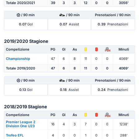
Totale 2020/2021
39
3
3
12
0
0
3056'
/ 90 min
/ 90 min
Prenotazioni / 90 min
0.07
Gol
0.07
Assist
0.39
Prenotazioni
2019/2020 Stagione
Competizione
PG
Gl
As
Minuti
PEN
Championship
47
6
8
11
0
0
4069'
Totale 2019/2020
47
6
8
11
0
0
4069'
/ 90 min
/ 90 min
Prenotazioni / 90 min
0.13
Gol
0.18
Assist
0.24
Prenotazioni
2018/2019 Stagione
Competizione
PG
Gl
As
Minuti
PEN
Premier League 2
16
4
3
7
0
0
1238'
Division One U23
Trofeo EFL
4
0
0
1
0
0
288'