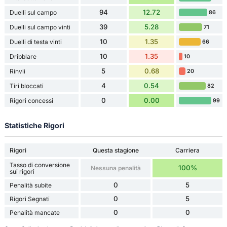
94
12.72
Duelli sul campo
86
39
5.28
Duelli sul campo vinti
71
10
1.35
Duelli di testa vinti
66
10
1.35
Dribblare
10
5
0.68
Rinvii
20
4
0.54
Tiri bloccati
82
0
0.00
Rigori concessi
99
Statistiche Rigori
Rigori
Questa stagione
Carriera
Tasso di conversione
100%
Nessuna penalità
sui rigori
0
5
Penalità subite
0
5
Rigori Segnati
0
0
Penalità mancate