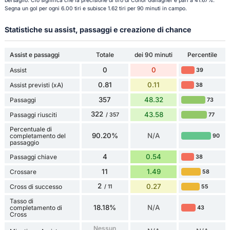
bersaglio. Ciò significa che la precisione di tiro di Conor Gallagher è pari a 41.67%.
Segna un gol per ogni 6.00 tiri e subisce 1.62 tiri per 90 minuti in campo.
Statistiche su assist, passaggi e creazione di chance
Assist e passaggi
Totale
dei 90 minuti
Percentile
0
0
Assist
39
0.81
0.11
Assist previsti (xA)
38
357
48.32
Passaggi
73
322
43.58
Passaggi riusciti
77
/ 357
Percentuale di
90.20%
N/A
completamento del
90
passaggio
4
0.54
Passaggi chiave
38
11
1.49
Crossare
58
2
0.27
Cross di successo
55
/ 11
Tasso di
18.18%
N/A
completamento di
43
Cross
Nessun