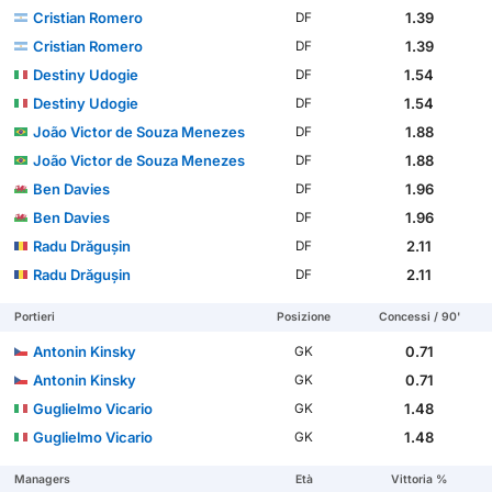
Cristian Romero
1.39
DF
Cristian Romero
1.39
DF
Destiny Udogie
1.54
DF
Destiny Udogie
1.54
DF
João Victor de Souza Menezes
1.88
DF
João Victor de Souza Menezes
1.88
DF
Ben Davies
1.96
DF
Ben Davies
1.96
DF
Radu Drăgușin
2.11
DF
Radu Drăgușin
2.11
DF
Portieri
Posizione
Concessi / 90'
Antonin Kinsky
0.71
GK
Antonin Kinsky
0.71
GK
Guglielmo Vicario
1.48
GK
Guglielmo Vicario
1.48
GK
Managers
Età
Vittoria %