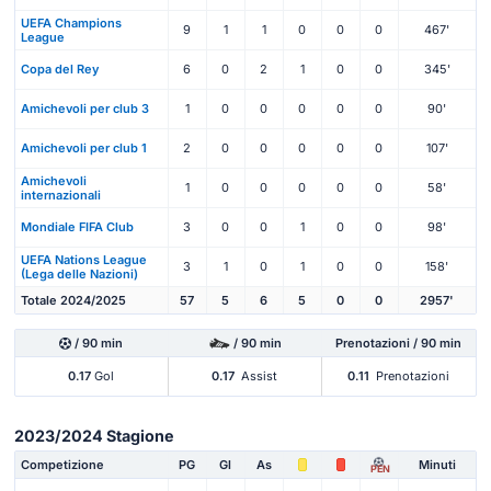
UEFA Champions
9
1
1
0
0
0
467'
League
Copa del Rey
6
0
2
1
0
0
345'
Amichevoli per club 3
1
0
0
0
0
0
90'
Amichevoli per club 1
2
0
0
0
0
0
107'
Amichevoli
1
0
0
0
0
0
58'
internazionali
Mondiale FIFA Club
3
0
0
1
0
0
98'
UEFA Nations League
3
1
0
1
0
0
158'
(Lega delle Nazioni)
Totale 2024/2025
57
5
6
5
0
0
2957'
/ 90 min
/ 90 min
Prenotazioni / 90 min
0.17
Gol
0.17
Assist
0.11
Prenotazioni
2023/2024 Stagione
Competizione
PG
Gl
As
Minuti
PEN