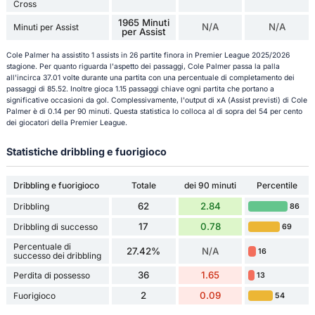
Cross
1965 Minuti
N/A
N/A
Minuti per Assist
per Assist
Cole Palmer ha assistito 1 assists in 26 partite finora in Premier League 2025/2026
stagione. Per quanto riguarda l'aspetto dei passaggi, Cole Palmer passa la palla
all'incirca 37.01 volte durante una partita con una percentuale di completamento dei
passaggi di 85.52. Inoltre gioca 1.15 passaggi chiave ogni partita che portano a
significative occasioni da gol. Complessivamente, l'output di xA (Assist previsti) di Cole
Palmer è di 0.14 per 90 minuti. Questa statistica lo colloca al di sopra del 54 per cento
dei giocatori della Premier League.
Statistiche dribbling e fuorigioco
Dribbling e fuorigioco
Totale
dei 90 minuti
Percentile
62
2.84
Dribbling
86
17
0.78
Dribbling di successo
69
Percentuale di
27.42%
N/A
16
successo dei dribbling
36
1.65
Perdita di possesso
13
2
0.09
Fuorigioco
54