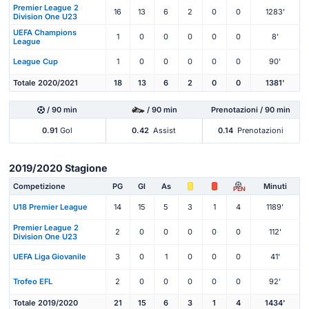
Premier League 2
16
13
6
2
0
0
1283'
Division One U23
UEFA Champions
1
0
0
0
0
0
8'
League
League Cup
1
0
0
0
0
0
90'
Totale 2020/2021
18
13
6
2
0
0
1381'
/ 90 min
/ 90 min
Prenotazioni / 90 min
0.91
Gol
0.42
Assist
0.14
Prenotazioni
2019/2020 Stagione
Competizione
PG
Gl
As
Minuti
PEN
U18 Premier League
14
15
5
3
1
4
1189'
Premier League 2
2
0
0
0
0
0
112'
Division One U23
UEFA Liga Giovanile
3
0
1
0
0
0
41'
Trofeo EFL
2
0
0
0
0
0
92'
Totale 2019/2020
21
15
6
3
1
4
1434'