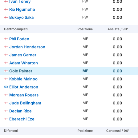
Ivan Toney
0.00
FW
Rio Ngumoha
0.00
FW
Bukayo Saka
0.00
FW
Centrocampisti
Posizione
Assists / 90'
Phil Foden
0.00
MF
Jordan Henderson
0.00
MF
James Garner
0.00
MF
Adam Wharton
0.00
MF
Cole Palmer
0.00
MF
Kobbie Mainoo
0.00
MF
Elliot Anderson
0.00
MF
Morgan Rogers
0.00
MF
Jude Bellingham
0.00
MF
Declan Rice
0.00
MF
Eberechi Eze
0.00
MF
Difensori
Posizione
Concessi / 90'