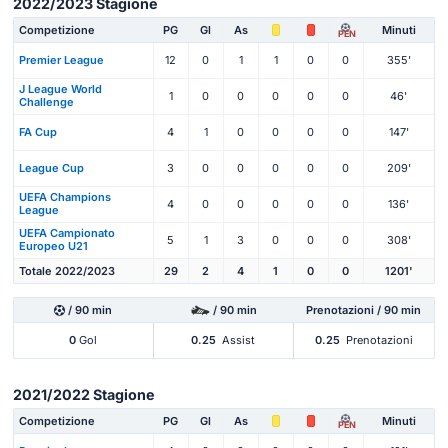
2022/2023 Stagione
Competizione
PG
Gl
As
Minuti
PEN
Premier League
12
0
1
1
0
0
355'
J League World
1
0
0
0
0
0
46'
Challenge
FA Cup
4
1
0
0
0
0
147'
League Cup
3
0
0
0
0
0
209'
UEFA Champions
4
0
0
0
0
0
136'
League
UEFA Campionato
5
1
3
0
0
0
308'
Europeo U21
Totale 2022/2023
29
2
4
1
0
0
1201'
/ 90 min
/ 90 min
Prenotazioni / 90 min
0
Gol
0.25
Assist
0.25
Prenotazioni
2021/2022 Stagione
Competizione
PG
Gl
As
Minuti
PEN