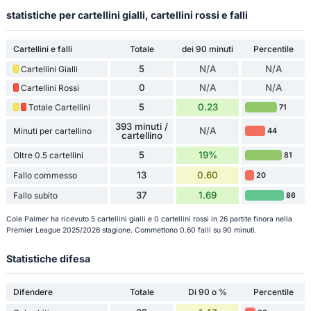
statistiche per cartellini gialli, cartellini rossi e falli
Cartellini e falli
Totale
dei 90 minuti
Percentile
5
N/A
N/A
Cartellini Gialli
0
N/A
N/A
Cartellini Rossi
5
0.23
Totale Cartellini
71
393 minuti /
N/A
Minuti per cartellino
44
cartellino
5
19%
Oltre 0.5 cartellini
81
13
0.60
Fallo commesso
20
37
1.69
Fallo subito
86
Cole Palmer ha ricevuto 5 cartellini gialli e 0 cartellini rossi in 26 partite finora nella
Premier League 2025/2026 stagione. Commettono 0.60 falli su 90 minuti.
Statistiche difesa
Difendere
Totale
Di 90 o %
Percentile