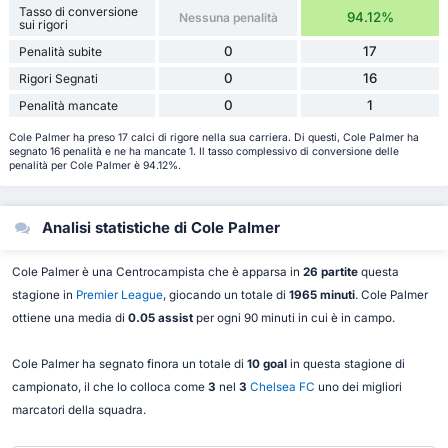
Tasso di conversione
94.12%
Nessuna penalità
sui rigori
0
17
Penalità subite
0
16
Rigori Segnati
0
1
Penalità mancate
Cole Palmer ha preso 17 calci di rigore nella sua carriera. Di questi, Cole Palmer ha
segnato 16 penalità e ne ha mancate 1. Il tasso complessivo di conversione delle
penalità per Cole Palmer è 94.12%.
Analisi statistiche di Cole Palmer
Cole Palmer è una Centrocampista che è apparsa in
26 partite
questa
stagione in
Premier League
, giocando un totale di
1965 minuti
. Cole Palmer
ottiene una media di
0.05 assist
per ogni 90 minuti in cui è in campo.
Cole Palmer ha segnato finora un totale di
10 goal
in questa stagione di
campionato, il che lo colloca come
3
nel
3
Chelsea FC
uno dei migliori
marcatori della squadra.