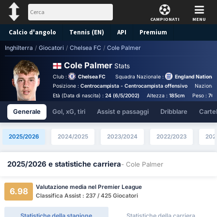
CAMPIONATI
MENU
Calcio d'angolo
Tennis (EN)
API
Premium
Inghilterra
/
Giocatori
/
Chelsea FC
/
Cole Palmer
Pronostico
Cole Palmer
Stats
Club :
Chelsea FC
Squadra Nazionale :
England Nationa
Posizione :
Centrocampista - Centrocampista offensivo
Nazionali
Età (Data di nascita) :
24 (6/5/2002)
Altezza :
185cm
Peso :
76
Generale
Gol, xG, tiri
Assist e passaggi
Dribblare
Cartell
2025/2026
2024/2025
2023/2024
2022/2023
202
2025/2026 e statistiche carriera
- Cole Palmer
Valutazione media nel Premier League
6.98
Classifica Assist : 237 / 425 Giocatori
Statistiche della stagione
Statistiche della carriera