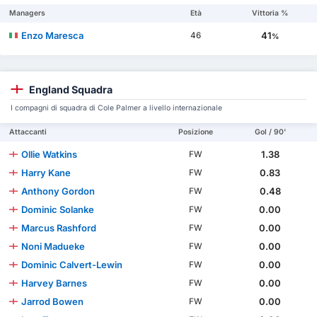
Managers
Età
Vittoria %
Enzo Maresca
41
46
%
England Squadra
I compagni di squadra di Cole Palmer a livello internazionale
Attaccanti
Posizione
Gol / 90'
Ollie Watkins
1.38
FW
Harry Kane
0.83
FW
Anthony Gordon
0.48
FW
Dominic Solanke
0.00
FW
Marcus Rashford
0.00
FW
Noni Madueke
0.00
FW
Dominic Calvert-Lewin
0.00
FW
Harvey Barnes
0.00
FW
Jarrod Bowen
0.00
FW