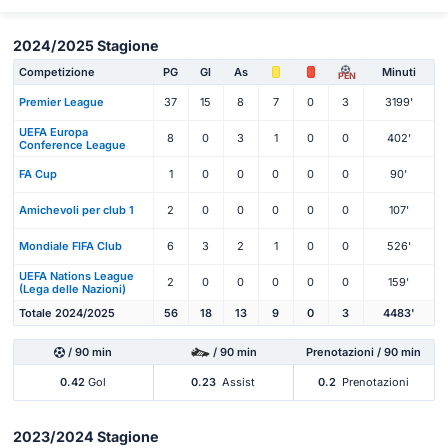
2024/2025 Stagione
Competizione
PG
Gl
As
Minuti
PEN
Premier League
37
15
8
7
0
3
3199'
UEFA Europa
8
0
3
1
0
0
402'
Conference League
FA Cup
1
0
0
0
0
0
90'
Amichevoli per club 1
2
0
0
0
0
0
107'
Mondiale FIFA Club
6
3
2
1
0
0
526'
UEFA Nations League
2
0
0
0
0
0
159'
(Lega delle Nazioni)
Totale 2024/2025
56
18
13
9
0
3
4483'
/ 90 min
/ 90 min
Prenotazioni / 90 min
0.42
Gol
0.23
Assist
0.2
Prenotazioni
2023/2024 Stagione