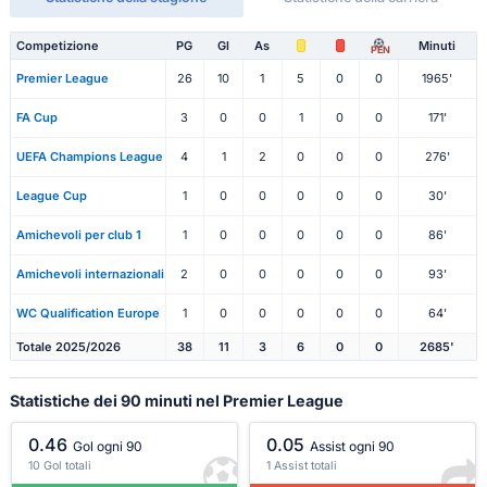
Competizione
PG
Gl
As
Minuti
PEN
Premier League
26
10
1
5
0
0
1965'
FA Cup
3
0
0
1
0
0
171'
UEFA Champions League
4
1
2
0
0
0
276'
League Cup
1
0
0
0
0
0
30'
Amichevoli per club 1
1
0
0
0
0
0
86'
Amichevoli internazionali
2
0
0
0
0
0
93'
WC Qualification Europe
1
0
0
0
0
0
64'
Totale 2025/2026
38
11
3
6
0
0
2685'
Statistiche dei 90 minuti nel Premier League
0.46
0.05
Gol ogni 90
Assist ogni 90
10 Gol totali
1 Assist totali