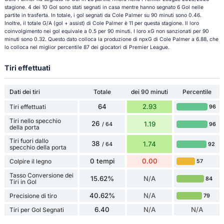
stagione. 4 dei 10 Gol sono stati segnati in casa mentre hanno segnato 6 Gol nelle
partite in trasferta. In totale, i gol segnati da Cole Palmer su 90 minuti sono 0.46.
Inoltre, il totale G/A (gol + assist) di Cole Palmer è 11 per questa stagione. Il loro
coinvolgimento nei gol equivale a 0.5 per 90 minuti. I loro xG non sanzionati per 90
minuti sono 0.32. Questo dato colloca la produzione di npxG di Cole Palmer a 6.88, che
lo colloca nel miglior percentile 87 dei giocatori di Premier League.
Tiri effettuati
Dati dei tiri
Totale
dei 90 minuti
Percentile
64
2.93
Tiri effettuati
96
Tiri nello specchio
26
1.19
96
/ 64
della porta
Tiri fuori dallo
38
1.74
92
/ 64
specchio della porta
0 tempi
0.00
Colpire il legno
57
Tasso Conversione dei
15.62%
N/A
84
Tiri in Gol
40.62%
N/A
Precisione di tiro
79
6.40
N/A
N/A
Tiri per Gol Segnati