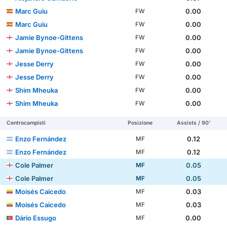
Marc Guiu
0.00
FW
Marc Guiu
0.00
FW
Jamie Bynoe-Gittens
0.00
FW
Jamie Bynoe-Gittens
0.00
FW
Jesse Derry
0.00
FW
Jesse Derry
0.00
FW
Shim Mheuka
0.00
FW
Shim Mheuka
0.00
FW
Centrocampisti
Posizione
Assists / 90'
Enzo Fernández
0.12
MF
Enzo Fernández
0.12
MF
Cole Palmer
0.05
MF
Cole Palmer
0.05
MF
Moisés Caicedo
0.03
MF
Moisés Caicedo
0.03
MF
Dário Essugo
0.00
MF