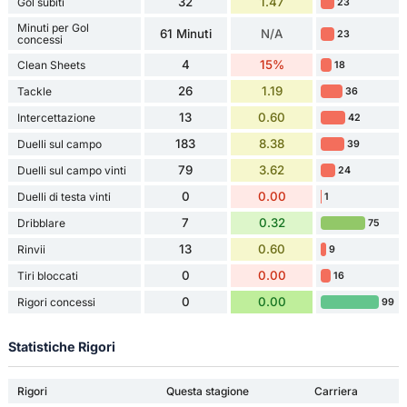
32
1.47
Gol subiti
23
Minuti per Gol
61 Minuti
N/A
23
concessi
4
15%
Clean Sheets
18
26
1.19
Tackle
36
13
0.60
Intercettazione
42
183
8.38
Duelli sul campo
39
79
3.62
Duelli sul campo vinti
24
0
0.00
Duelli di testa vinti
1
7
0.32
Dribblare
75
13
0.60
Rinvii
9
0
0.00
Tiri bloccati
16
0
0.00
Rigori concessi
99
Statistiche Rigori
Rigori
Questa stagione
Carriera