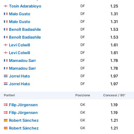
Tosin Adarabioyo
1.25
DF
Malo Gusto
1.31
DF
Malo Gusto
1.31
DF
Benoît Badiashile
1.53
DF
Benoît Badiashile
1.53
DF
Levi Colwill
1.61
DF
Levi Colwill
1.61
DF
Mamadou Sarr
1.78
DF
Mamadou Sarr
1.78
DF
Jorrel Hato
1.97
DF
Jorrel Hato
1.97
DF
Portieri
Posizione
Concessi / 90'
Filip Jörgensen
1.19
GK
Filip Jörgensen
1.19
GK
Robert Sánchez
1.21
GK
Robert Sánchez
1.21
GK