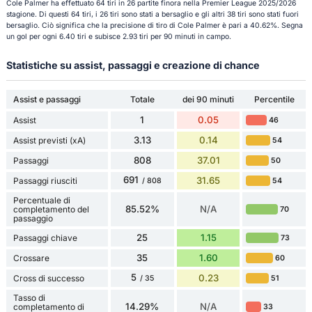
Cole Palmer ha effettuato 64 tiri in 26 partite finora nella Premier League 2025/2026
stagione. Di questi 64 tiri, i 26 tiri sono stati a bersaglio e gli altri 38 tiri sono stati fuori
bersaglio. Ciò significa che la precisione di tiro di Cole Palmer è pari a 40.62%. Segna
un gol per ogni 6.40 tiri e subisce 2.93 tiri per 90 minuti in campo.
Statistiche su assist, passaggi e creazione di chance
Assist e passaggi
Totale
dei 90 minuti
Percentile
1
0.05
Assist
46
3.13
0.14
Assist previsti (xA)
54
808
37.01
Passaggi
50
691
31.65
Passaggi riusciti
54
/ 808
Percentuale di
85.52%
N/A
completamento del
70
passaggio
25
1.15
Passaggi chiave
73
35
1.60
Crossare
60
5
0.23
Cross di successo
51
/ 35
Tasso di
14.29%
N/A
completamento di
33