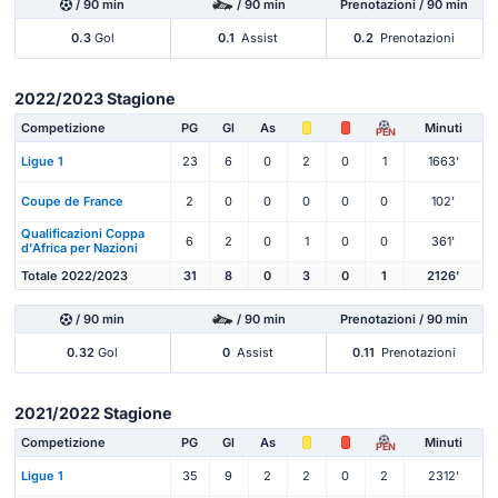
/ 90 min
/ 90 min
Prenotazioni / 90 min
0.3
Gol
0.1
Assist
0.2
Prenotazioni
2022/2023 Stagione
Competizione
PG
Gl
As
Minuti
PEN
Ligue 1
23
6
0
2
0
1
1663'
Coupe de France
2
0
0
0
0
0
102'
Qualificazioni Coppa
6
2
0
1
0
0
361'
d'Africa per Nazioni
Totale 2022/2023
31
8
0
3
0
1
2126'
/ 90 min
/ 90 min
Prenotazioni / 90 min
0.32
Gol
0
Assist
0.11
Prenotazioni
2021/2022 Stagione
Competizione
PG
Gl
As
Minuti
PEN
Ligue 1
35
9
2
2
0
2
2312'