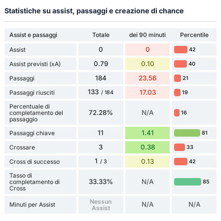
Statistiche su assist, passaggi e creazione di chance
Assist e passaggi
Totale
dei 90 minuti
Percentile
0
0
Assist
42
0.79
0.10
Assist previsti (xA)
40
184
23.56
Passaggi
21
133
17.03
Passaggi riusciti
19
/ 184
Percentuale di
72.28%
N/A
completamento del
16
passaggio
11
1.41
Passaggi chiave
81
3
0.38
Crossare
33
1
0.13
Cross di successo
42
/ 3
Tasso di
33.33%
N/A
completamento di
85
Cross
Nessun
N/A
N/A
Minuti per Assist
Assist