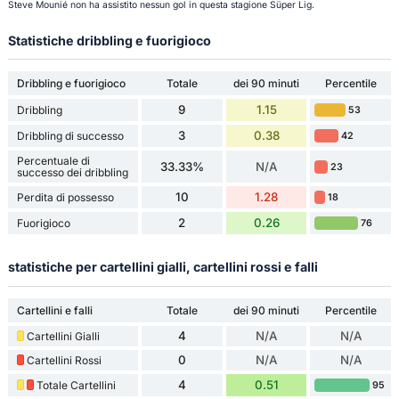
Steve Mounié non ha assistito nessun gol in questa stagione Süper Lig.
Statistiche dribbling e fuorigioco
Dribbling e fuorigioco
Totale
dei 90 minuti
Percentile
9
1.15
Dribbling
53
3
0.38
Dribbling di successo
42
Percentuale di
33.33%
N/A
23
successo dei dribbling
10
1.28
Perdita di possesso
18
2
0.26
Fuorigioco
76
statistiche per cartellini gialli, cartellini rossi e falli
Cartellini e falli
Totale
dei 90 minuti
Percentile
4
N/A
N/A
Cartellini Gialli
0
N/A
N/A
Cartellini Rossi
4
0.51
Totale Cartellini
95