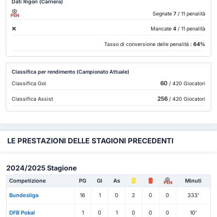
Dati Rigori (Carriera)
Segnate
7
/ 11 penalità
PEN
Mancate
4
/ 11 penalità
Tasso di conversione delle penalità :
64%
Classifica per rendimento (Campionato Attuale)
60
Classifica Gol
/ 420 Giocatori
256
Classifica Assist
/ 420 Giocatori
LE PRESTAZIONI DELLE STAGIONI PRECEDENTI
2024/2025 Stagione
Competizione
PG
Gl
As
Minuti
PEN
Bundesliga
16
1
0
2
0
0
333'
DFB Pokal
1
0
1
0
0
0
10'