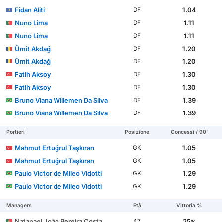
Fidan Aliti
1.04
DF
Nuno Lima
1.11
DF
Nuno Lima
1.11
DF
Ümit Akdağ
1.20
DF
Ümit Akdağ
1.20
DF
Fatih Aksoy
1.30
DF
Fatih Aksoy
1.30
DF
Bruno Viana Willemen Da Silva
1.39
DF
Bruno Viana Willemen Da Silva
1.39
DF
Portieri
Posizione
Concessi / 90'
Mahmut Ertuğrul Taşkıran
1.05
GK
Mahmut Ertuğrul Taşkıran
1.05
GK
Paulo Victor de Mileo Vidotti
1.29
GK
Paulo Victor de Mileo Vidotti
1.29
GK
Managers
Età
Vittoria %
Natanael João Pereira Costa
25
47
%