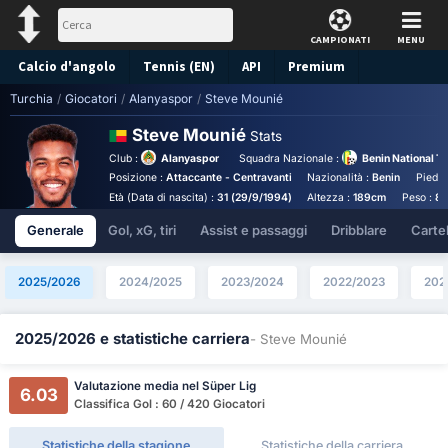
CAMPIONATI
MENU
Calcio d'angolo
Tennis (EN)
API
Premium
Turchia
/
Giocatori
/
Alanyaspor
/
Steve Mounié
Pronostico
Steve Mounié
Stats
Club :
Alanyaspor
Squadra Nazionale :
Benin National T
Posizione :
Attaccante - Centravanti
Nazionalità :
Benin
Piede 
Età (Data di nascita) :
31 (29/9/1994)
Altezza :
189cm
Peso :
8
Generale
Gol, xG, tiri
Assist e passaggi
Dribblare
Cartell
2025/2026
2024/2025
2023/2024
2022/2023
202
2025/2026 e statistiche carriera
- Steve Mounié
Valutazione media nel Süper Lig
6.03
Classifica Gol : 60 / 420 Giocatori
Statistiche della stagione
Statistiche della carriera