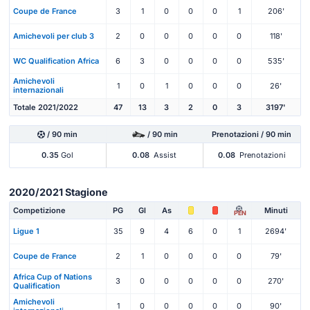
Coupe de France
3
1
0
0
0
1
206'
Amichevoli per club 3
2
0
0
0
0
0
118'
WC Qualification Africa
6
3
0
0
0
0
535'
Amichevoli
1
0
1
0
0
0
26'
internazionali
Totale 2021/2022
47
13
3
2
0
3
3197'
/ 90 min
/ 90 min
Prenotazioni / 90 min
0.35
Gol
0.08
Assist
0.08
Prenotazioni
2020/2021 Stagione
Competizione
PG
Gl
As
Minuti
PEN
Ligue 1
35
9
4
6
0
1
2694'
Coupe de France
2
1
0
0
0
0
79'
Africa Cup of Nations
3
0
0
0
0
0
270'
Qualification
Amichevoli
1
0
0
0
0
0
90'