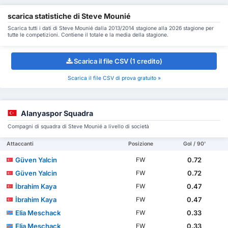
scarica statistiche di Steve Mounié
Scarica tutti i dati di Steve Mounié dalla 2013/2014 stagione alla 2026 stagione per
tutte le competizioni. Contiene il totale e la media della stagione.
Scarica il file CSV (1 credito)
Scarica il file CSV di prova gratuito »
Alanyaspor Squadra
Compagni di squadra di Steve Mounié a livello di società
Attaccanti
Posizione
Gol / 90'
Güven Yalcin
0.72
FW
Güven Yalcin
0.72
FW
İbrahim Kaya
0.47
FW
İbrahim Kaya
0.47
FW
Elia Meschack
0.33
FW
Elia Meschack
0.33
FW