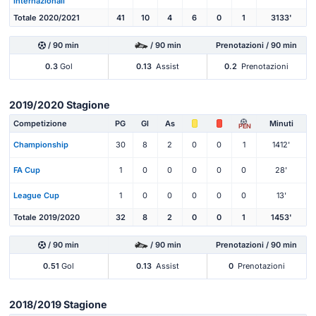
internazionali
Totale 2020/2021
41
10
4
6
0
1
3133'
/ 90 min
/ 90 min
Prenotazioni / 90 min
0.3
Gol
0.13
Assist
0.2
Prenotazioni
2019/2020 Stagione
Competizione
PG
Gl
As
Minuti
PEN
Championship
30
8
2
0
0
1
1412'
FA Cup
1
0
0
0
0
0
28'
League Cup
1
0
0
0
0
0
13'
Totale 2019/2020
32
8
2
0
0
1
1453'
/ 90 min
/ 90 min
Prenotazioni / 90 min
0.51
Gol
0.13
Assist
0
Prenotazioni
2018/2019 Stagione