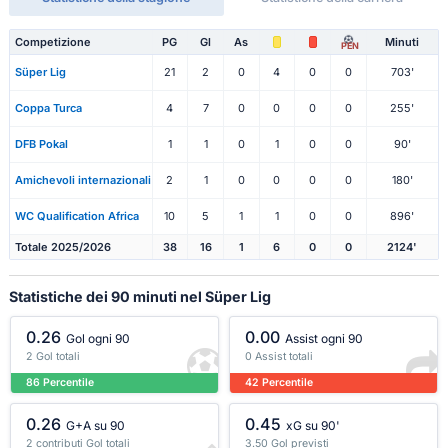
Competizione
PG
Gl
As
Minuti
PEN
Süper Lig
21
2
0
4
0
0
703'
Coppa Turca
4
7
0
0
0
0
255'
DFB Pokal
1
1
0
1
0
0
90'
Amichevoli internazionali
2
1
0
0
0
0
180'
WC Qualification Africa
10
5
1
1
0
0
896'
Totale 2025/2026
38
16
1
6
0
0
2124'
Statistiche dei 90 minuti nel Süper Lig
0.26
0.00
Gol ogni 90
Assist ogni 90
2 Gol totali
0 Assist totali
86 Percentile
42 Percentile
0.26
0.45
G+A su 90
xG su 90'
2 contributi Gol totali
3.50 Gol previsti