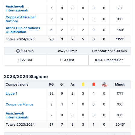
Amichevoli
1
0
0
0
0
0
90'
internazionali
Coppa d'Africa per
2
0
1
1
0
0
180'
Nazioni
Africa Cup of Nations
6
2
0
2
0
0
540'
Qualification
Totale 2024/2025
26
3
2
5
0
0
1153'
/ 90 min
/ 90 min
Prenotazioni / 90 min
0.27
Gol
0
Assist
0.54
Prenotazioni
2023/2024 Stagione
Competizione
PG
Gl
As
Minuti
PEN
Ligue 1
32
6
2
3
1
0
1771'
Coupe de France
3
1
1
0
0
0
106'
Amichevoli
2
0
0
0
0
0
168'
internazionali
Totale 2023/2024
37
7
3
3
1
0
2045'