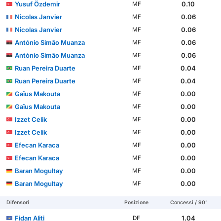
Yusuf Özdemir
0.10
MF
Nicolas Janvier
0.06
MF
Nicolas Janvier
0.06
MF
António Simão Muanza
0.06
MF
António Simão Muanza
0.06
MF
Ruan Pereira Duarte
0.04
MF
Ruan Pereira Duarte
0.04
MF
Gaïus Makouta
0.00
MF
Gaïus Makouta
0.00
MF
Izzet Celik
0.00
MF
Izzet Celik
0.00
MF
Efecan Karaca
0.00
MF
Efecan Karaca
0.00
MF
Baran Mogultay
0.00
MF
Baran Mogultay
0.00
MF
Difensori
Posizione
Concessi / 90'
Fidan Aliti
1.04
DF