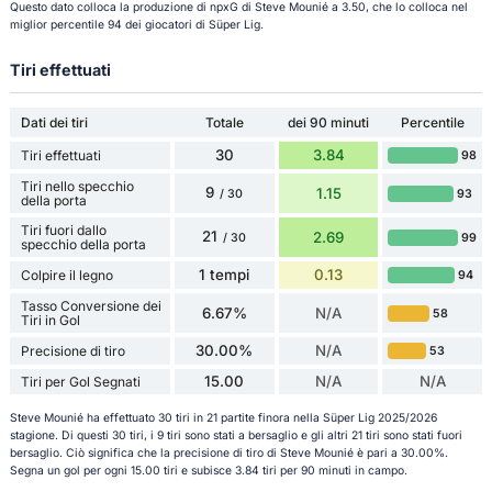
Questo dato colloca la produzione di npxG di Steve Mounié a 3.50, che lo colloca nel
miglior percentile 94 dei giocatori di Süper Lig.
Tiri effettuati
Dati dei tiri
Totale
dei 90 minuti
Percentile
30
3.84
Tiri effettuati
98
Tiri nello specchio
9
1.15
93
/ 30
della porta
Tiri fuori dallo
21
2.69
99
/ 30
specchio della porta
1 tempi
0.13
Colpire il legno
94
Tasso Conversione dei
6.67%
N/A
58
Tiri in Gol
30.00%
N/A
Precisione di tiro
53
15.00
N/A
N/A
Tiri per Gol Segnati
Steve Mounié ha effettuato 30 tiri in 21 partite finora nella Süper Lig 2025/2026
stagione. Di questi 30 tiri, i 9 tiri sono stati a bersaglio e gli altri 21 tiri sono stati fuori
bersaglio. Ciò significa che la precisione di tiro di Steve Mounié è pari a 30.00%.
Segna un gol per ogni 15.00 tiri e subisce 3.84 tiri per 90 minuti in campo.