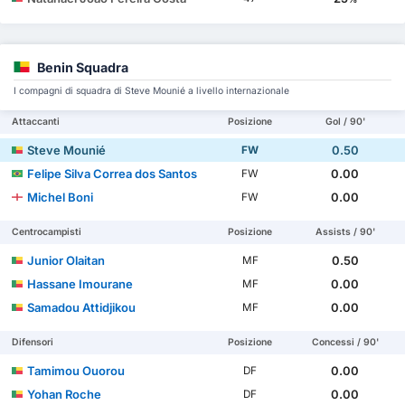
Benin Squadra
I compagni di squadra di Steve Mounié a livello internazionale
Attaccanti
Posizione
Gol / 90'
Steve Mounié
0.50
FW
Felipe Silva Correa dos Santos
0.00
FW
Michel Boni
0.00
FW
Centrocampisti
Posizione
Assists / 90'
Junior Olaitan
0.50
MF
Hassane Imourane
0.00
MF
Samadou Attidjikou
0.00
MF
Difensori
Posizione
Concessi / 90'
Tamimou Ouorou
0.00
DF
Yohan Roche
0.00
DF