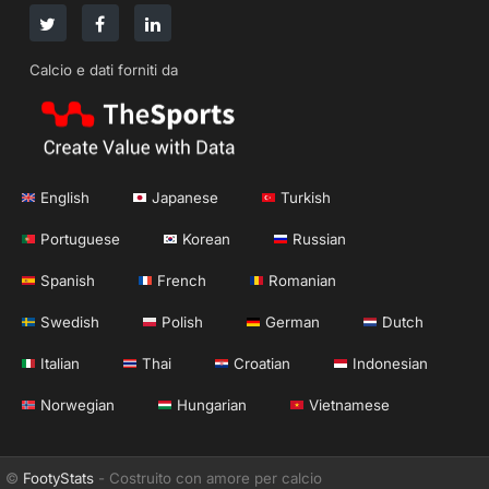
Calcio e dati forniti da
English
Japanese
Turkish
Portuguese
Korean
Russian
Spanish
French
Romanian
Swedish
Polish
German
Dutch
Italian
Thai
Croatian
Indonesian
Norwegian
Hungarian
Vietnamese
©
FootyStats
- Costruito con amore per calcio