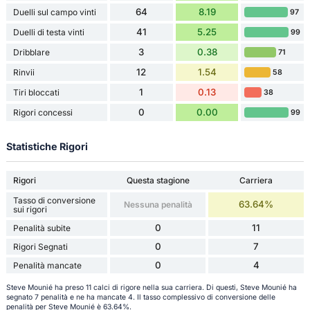
64
8.19
Duelli sul campo vinti
97
41
5.25
Duelli di testa vinti
99
3
0.38
Dribblare
71
12
1.54
Rinvii
58
1
0.13
Tiri bloccati
38
0
0.00
Rigori concessi
99
Statistiche Rigori
Rigori
Questa stagione
Carriera
Tasso di conversione
63.64%
Nessuna penalità
sui rigori
0
11
Penalità subite
0
7
Rigori Segnati
0
4
Penalità mancate
Steve Mounié ha preso 11 calci di rigore nella sua carriera. Di questi, Steve Mounié ha
segnato 7 penalità e ne ha mancate 4. Il tasso complessivo di conversione delle
penalità per Steve Mounié è 63.64%.