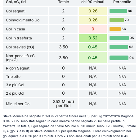
Gol, xG, tiri
Totale
dei 90 minuti
Percentile
2
0.26
Gol segnati
86
2
0.26
Coinvolgimento Gol
70
0
0
Gol in casa
56
2
0.52
Gol in trasferta
95
3.50
0.45
Gol previsti (xG)
93
Non-penalità xG
3.50
0.45
94
(npxG)
0
N/A
N/A
Rigori Segnati
0
N/A
N/A
Triplette
0
N/A
N/A
3 o più Gol
0
N/A
N/A
2 o più Gol
352 Minuti
N/A
N/A
Minuti per Gol
per Gol
Steve Mounié ha segnato 2 Gol in 21 partite finora nella Süper Lig 2025/2026 stagione.
0 dei 2 Gol sono stati segnati in casa mentre hanno segnato 2 Gol nelle partite in
trasferta. In totale, i gol segnati da Steve Mounié su 90 minuti sono 0.26. Inoltre, il totale
G/A (gol + assist) di Steve Mounié è 2 per questa stagione. Il loro coinvolgimento nei
gol equivale a 0.26 per 90 minuti. I loro xG non sanzionati per 90 minuti sono 0.45.