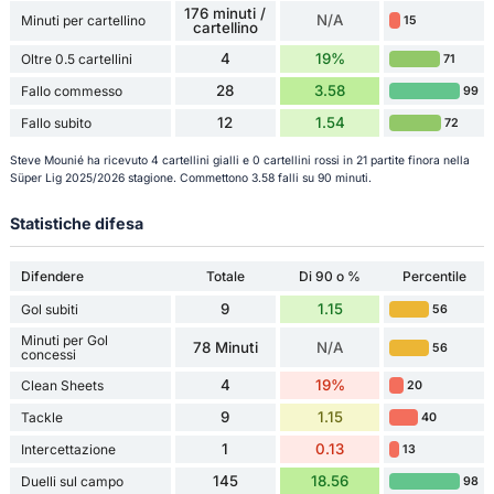
176 minuti /
N/A
Minuti per cartellino
15
cartellino
4
19%
Oltre 0.5 cartellini
71
28
3.58
Fallo commesso
99
12
1.54
Fallo subito
72
Steve Mounié ha ricevuto 4 cartellini gialli e 0 cartellini rossi in 21 partite finora nella
Süper Lig 2025/2026 stagione. Commettono 3.58 falli su 90 minuti.
Statistiche difesa
Difendere
Totale
Di 90 o %
Percentile
9
1.15
Gol subiti
56
Minuti per Gol
78 Minuti
N/A
56
concessi
4
19%
Clean Sheets
20
9
1.15
Tackle
40
1
0.13
Intercettazione
13
145
18.56
Duelli sul campo
98