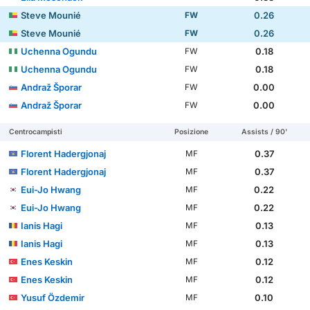
Steve Mounié
0.26
FW
Steve Mounié
0.26
FW
Uchenna Ogundu
0.18
FW
Uchenna Ogundu
0.18
FW
Andraž Šporar
0.00
FW
Andraž Šporar
0.00
FW
Centrocampisti
Posizione
Assists / 90'
Florent Hadergjonaj
0.37
MF
Florent Hadergjonaj
0.37
MF
Eui-Jo Hwang
0.22
MF
Eui-Jo Hwang
0.22
MF
Ianis Hagi
0.13
MF
Ianis Hagi
0.13
MF
Enes Keskin
0.12
MF
Enes Keskin
0.12
MF
Yusuf Özdemir
0.10
MF