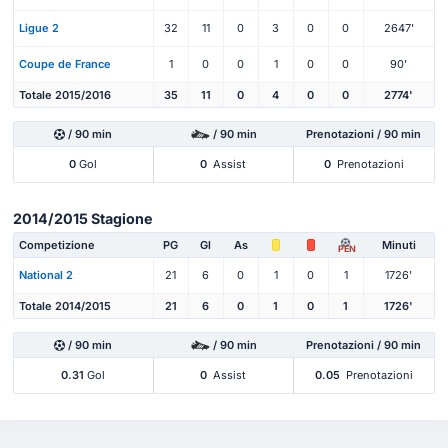
Ligue 2
32
11
0
3
0
0
2647'
Coupe de France
1
0
0
1
0
0
90'
Totale 2015/2016
35
11
0
4
0
0
2774'
/ 90 min
/ 90 min
Prenotazioni / 90 min
0
Gol
0
Assist
0
Prenotazioni
2014/2015 Stagione
Competizione
PG
Gl
As
Minuti
PEN
National 2
21
6
0
1
0
1
1726'
Totale 2014/2015
21
6
0
1
0
1
1726'
/ 90 min
/ 90 min
Prenotazioni / 90 min
0.31
Gol
0
Assist
0.05
Prenotazioni