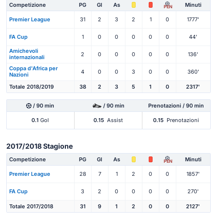
Competizione
PG
Gl
As
Minuti
PEN
Premier League
31
2
3
2
1
0
1777'
FA Cup
1
0
0
0
0
0
44'
Amichevoli
2
0
0
0
0
0
136'
internazionali
Coppa d'Africa per
4
0
0
3
0
0
360'
Nazioni
Totale 2018/2019
38
2
3
5
1
0
2317'
/ 90 min
/ 90 min
Prenotazioni / 90 min
0.1
Gol
0.15
Assist
0.15
Prenotazioni
2017/2018 Stagione
Competizione
PG
Gl
As
Minuti
PEN
Premier League
28
7
1
2
0
0
1857'
FA Cup
3
2
0
0
0
0
270'
Totale 2017/2018
31
9
1
2
0
0
2127'