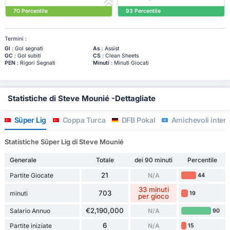
70 Percentile
93 Percentile
Termini :
Gl
: Gol segnati
As
: Assist
GC
: Gol subiti
CS
: Clean Sheets
PEN
: Rigori Segnati
Minuti
: Minuti Giocati
Statistiche di Steve Mounié -Dettagliate
Süper Lig
Coppa Turca
DFB Pokal
Amichevoli intern
Statistiche Süper Lig di Steve Mounié
Generale
Totale
dei 90 minuti
Percentile
21
Partite Giocate
N/A
44
33 minuti
703
minuti
19
per gioco
€2,190,000
Salario Annuo
N/A
90
6
Partite iniziate
N/A
15