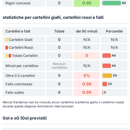
0
0.00
Rigori concessi
99
statistiche per cartellini gialli, cartellini rossi e falli
Cartellini e falli
Totale
dei 90 minuti
Percentile
0
N/A
N/A
Cartellini Gialli
0
N/A
N/A
Cartellini Rossi
0
0
Totale Cartellini
44
Nessun
N/A
Minuti per cartellino
44
cartellino
0
0%
Oltre 0.5 cartellini
50
0
0.00
Fallo commesso
25
0
0.00
Fallo subito
0
Marcel Dandjinou non ha ricevuto alcun cartellino (cartellino giallo o cartellino rosso)
durante questa stagione Amichevoli internazionali.
Gol e xG (Gol previsti)