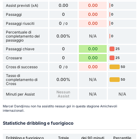
0.00
0.00
Assist previsti (xA)
0
0
0.00
Passaggi
0
0
0.00
Passaggi riusciti
0
/ 0
Percentuale di
0.00%
N/A
completamento del
0
passaggio
0
0.00
Passaggi chiave
25
0
0.00
Crossare
25
0
0.00
Cross di successo
50
/ 0
Tasso di
0.00%
N/A
completamento di
50
Cross
Nessun
N/A
N/A
Minuti per Assist
Assist
Marcel Dandjinou non ha assistito nessun gol in questa stagione Amichevoli
internazionali.
Statistiche dribbling e fuorigioco
Dribbling e fuorigioco
Totale
dei 90 minuti
Percentile