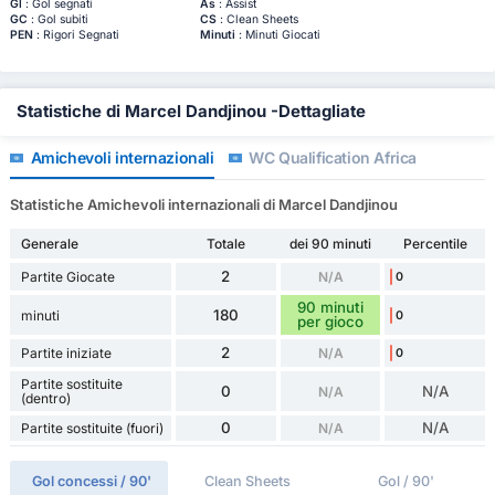
Gl
: Gol segnati
As
: Assist
GC
: Gol subiti
CS
: Clean Sheets
PEN
: Rigori Segnati
Minuti
: Minuti Giocati
Statistiche di Marcel Dandjinou -Dettagliate
Amichevoli internazionali
WC Qualification Africa
Statistiche Amichevoli internazionali di Marcel Dandjinou
Generale
Totale
dei 90 minuti
Percentile
2
Partite Giocate
N/A
0
90 minuti
180
minuti
0
per gioco
2
Partite iniziate
N/A
0
Partite sostituite
0
N/A
N/A
(dentro)
0
N/A
Partite sostituite (fuori)
N/A
Gol concessi / 90'
Clean Sheets
Gol / 90'