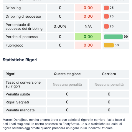
0
0.00
Dribbling
25
0
0.00
Dribbling di successo
25
Percentuale di
0.00%
N/A
25
successo dei dribbling
0
0.00
Perdita di possesso
99
0
0.00
Fuorigioco
50
Statistiche Rigori
Rigori
Questa stagione
Carriera
Tasso di conversione
Nessuna penalità
Nessuna penalità
sui rigori
0
0
Penalità subite
0
0
Rigori Segnati
0
0
Penalità mancate
Marcel Dandjinou non ha ancora tirato alcun calcio di rigore in carriera (sulla base di
tutti i dati stagionali in nostro possesso su FootyStats). Le sue statistiche sui calci di
rigore saranno aggiornate quando prenderà un rigore in un incontro ufficiale.