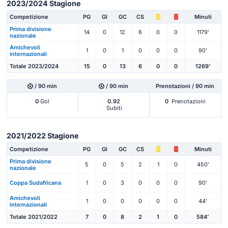
2023/2024 Stagione
Competizione
PG
Gl
GC
CS
Minuti
Prima divisione
14
0
12
6
0
0
1179'
nazionale
Amichevoli
1
0
1
0
0
0
90'
internazionali
Totale 2023/2024
15
0
13
6
0
0
1269'
/ 90 min
/ 90 min
Prenotazioni / 90 min
0
Gol
0.92
0
Prenotazioni
Subiti
2021/2022 Stagione
Competizione
PG
Gl
GC
CS
Minuti
Prima divisione
5
0
5
2
1
0
450'
nazionale
Coppa Sudafricana
1
0
3
0
0
0
90'
Amichevoli
1
0
0
0
0
0
44'
internazionali
Totale 2021/2022
7
0
8
2
1
0
584'