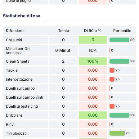
0
0.00
Colpi di pugno
0
Statistiche difesa
Difendere
Totale
Di 90 o %
Percentile
0
0
Gol subiti
99
Minuti per Gol
0 Minuti
N/A
0
concessi
2
100%
Clean Sheets
99
0
0.00
Tackle
25
0
0.00
Intercettazione
25
0
0.00
Duelli sul campo
0
0
0.00
Duelli sul campo vinti
0
0
0.00
Duelli di testa vinti
25
0
0.00
Dribblare
99
0
0.00
Rinvii
0
0
0.00
Tiri bloccati
75