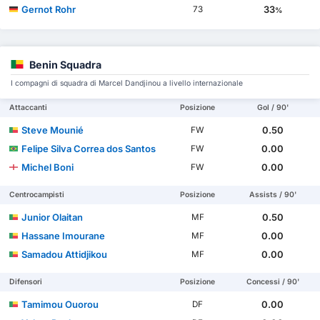
Gernot Rohr
33
73
%
Benin Squadra
I compagni di squadra di Marcel Dandjinou a livello internazionale
Attaccanti
Posizione
Gol / 90'
Steve Mounié
0.50
FW
Felipe Silva Correa dos Santos
0.00
FW
Michel Boni
0.00
FW
Centrocampisti
Posizione
Assists / 90'
Junior Olaitan
0.50
MF
Hassane Imourane
0.00
MF
Samadou Attidjikou
0.00
MF
Difensori
Posizione
Concessi / 90'
Tamimou Ouorou
0.00
DF