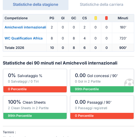
Statistiche della stagione
Statistiche della carriera
Competizione
PG
Gl
GC
CS
Minuti
Amichevoli internazionali
2
0
0
2
0
0
180'
WC Qualification Africa
8
0
8
4
0
0
720'
Totale 2026
10
0
8
6
0
0
900'
Statistiche dei 90 minuti nel Amichevoli internazionali
0%
0.00
Salvataggio %
Gol concessi / 90'
0 Salvataggi / 0 Tiri
0 Gol in 2 Partite
0 Percentile
99th Percentile
100%
0.00
Clean Sheets
Passaggi / 90'
2 Clean Sheets in 2 Partite
0 Passaggi registrati
99th Percentile
0 Percentile
Termini :