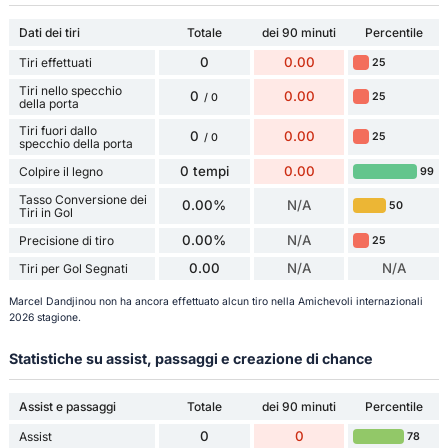
Dati dei tiri
Totale
dei 90 minuti
Percentile
0
0.00
Tiri effettuati
25
Tiri nello specchio
0
0.00
25
/ 0
della porta
Tiri fuori dallo
0
0.00
25
/ 0
specchio della porta
0 tempi
0.00
Colpire il legno
99
Tasso Conversione dei
0.00%
N/A
50
Tiri in Gol
0.00%
N/A
Precisione di tiro
25
0.00
N/A
N/A
Tiri per Gol Segnati
Marcel Dandjinou non ha ancora effettuato alcun tiro nella Amichevoli internazionali
2026 stagione.
Statistiche su assist, passaggi e creazione di chance
Assist e passaggi
Totale
dei 90 minuti
Percentile
0
0
Assist
78