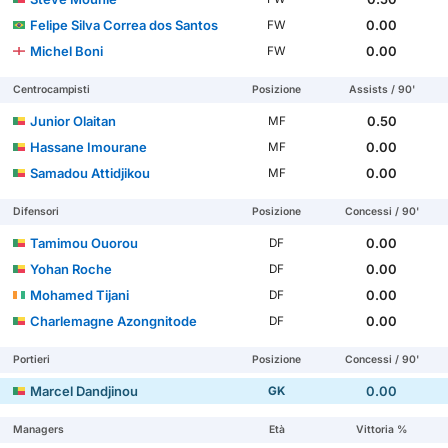
Felipe Silva Correa dos Santos
0.00
FW
Michel Boni
0.00
FW
Centrocampisti
Posizione
Assists / 90'
Junior Olaitan
0.50
MF
Hassane Imourane
0.00
MF
Samadou Attidjikou
0.00
MF
Difensori
Posizione
Concessi / 90'
Tamimou Ouorou
0.00
DF
Yohan Roche
0.00
DF
Mohamed Tijani
0.00
DF
Charlemagne Azongnitode
0.00
DF
Portieri
Posizione
Concessi / 90'
Marcel Dandjinou
0.00
GK
Managers
Età
Vittoria %