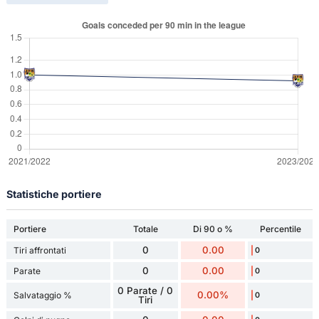
Statistiche portiere
Portiere
Totale
Di 90 o %
Percentile
0
0.00
Tiri affrontati
0
0
0.00
Parate
0
0 Parate / 0
0.00%
Salvataggio %
0
Tiri