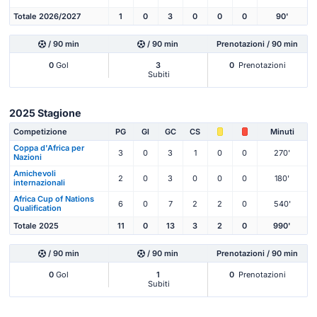
Totale 2026/2027
1
0
3
0
0
0
90'
/ 90 min
/ 90 min
Prenotazioni / 90 min
0
Gol
3
0
Prenotazioni
Subiti
2025 Stagione
Competizione
PG
Gl
GC
CS
Minuti
Coppa d'Africa per
3
0
3
1
0
0
270'
Nazioni
Amichevoli
2
0
3
0
0
0
180'
internazionali
Africa Cup of Nations
6
0
7
2
2
0
540'
Qualification
Totale 2025
11
0
13
3
2
0
990'
/ 90 min
/ 90 min
Prenotazioni / 90 min
0
Gol
1
0
Prenotazioni
Subiti