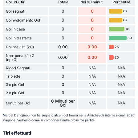
Gol, xG, tiri
Totale
dei 90 minuti
Percentile
0
0
Gol segnati
67
0
0
Coinvolgimento Gol
67
0
0
Gol in casa
78
0
0
Gol in trasferta
89
0.00
0.00
Gol previsti (xG)
25
Non-penalità xG
0.00
0.00
25
(npxG)
0
N/A
N/A
Rigori Segnati
0
N/A
N/A
Triplette
0
N/A
N/A
3 o più Gol
0
N/A
N/A
2 o più Gol
0 Minuti per
N/A
N/A
Minuti per Gol
Gol
Marcel Dandjinou non ha segnato alcun gol finora nella Amichevoli internazionali 2026
stagione. Vedremo come si comporterà nelle prossime partite.
Tiri effettuati