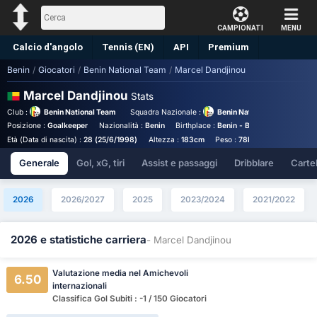
CAMPIONATI
MENU
Calcio d'angolo
Tennis (EN)
API
Premium
Benin
/
Giocatori
/
Benin National Team
/
Marcel Dandjinou
Pronostico
Marcel Dandjinou
Stats
Club :
Benin National Team
Squadra Nazionale :
Benin National Team
Posizione :
Goalkeeper
Nazionalità :
Benin
Birthplace :
Benin - Benin
Numero kit 
Età (Data di nascita) :
28 (25/6/1998)
Altezza :
183cm
Peso :
78kg
Generale
Gol, xG, tiri
Assist e passaggi
Dribblare
Cartell
2026
2026/2027
2025
2023/2024
2021/2022
2026 e statistiche carriera
- Marcel Dandjinou
Valutazione media nel Amichevoli
6.50
internazionali
Classifica Gol Subiti : -1 / 150 Giocatori