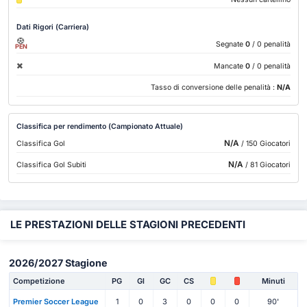
Dati Rigori (Carriera)
Segnate
0
/ 0 penalità
PEN
Mancate
0
/ 0 penalità
Tasso di conversione delle penalità :
N/A
Classifica per rendimento (Campionato Attuale)
N/A
Classifica Gol
/ 150 Giocatori
N/A
Classifica Gol Subiti
/ 81 Giocatori
LE PRESTAZIONI DELLE STAGIONI PRECEDENTI
2026/2027 Stagione
Competizione
PG
Gl
GC
CS
Minuti
Premier Soccer League
1
0
3
0
0
0
90'