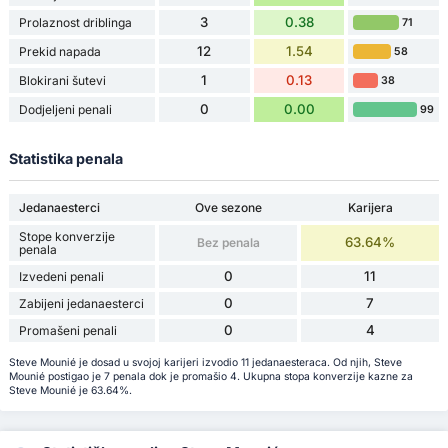
3
0.38
Prolaznost driblinga
71
12
1.54
Prekid napada
58
1
0.13
Blokirani šutevi
38
0
0.00
Dodjeljeni penali
99
Statistika penala
Jedanaesterci
Ove sezone
Karijera
Stope konverzije
63.64%
Bez penala
penala
0
11
Izvedeni penali
0
7
Zabijeni jedanaesterci
0
4
Promašeni penali
Steve Mounié je dosad u svojoj karijeri izvodio 11 jedanaesteraca. Od njih, Steve
Mounié postigao je 7 penala dok je promašio 4. Ukupna stopa konverzije kazne za
Steve Mounié je 63.64%.