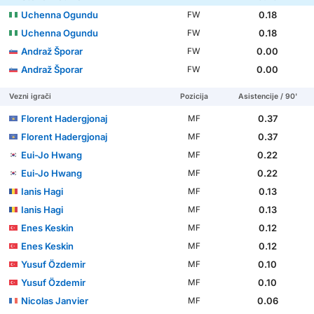
Uchenna Ogundu
0.18
FW
Uchenna Ogundu
0.18
FW
Andraž Šporar
0.00
FW
Andraž Šporar
0.00
FW
Vezni igrači
Pozicija
Asistencije / 90'
Florent Hadergjonaj
0.37
MF
Florent Hadergjonaj
0.37
MF
Eui-Jo Hwang
0.22
MF
Eui-Jo Hwang
0.22
MF
Ianis Hagi
0.13
MF
Ianis Hagi
0.13
MF
Enes Keskin
0.12
MF
Enes Keskin
0.12
MF
Yusuf Özdemir
0.10
MF
Yusuf Özdemir
0.10
MF
Nicolas Janvier
0.06
MF