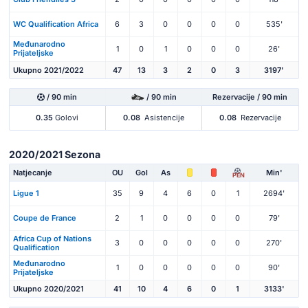
WC Qualification Africa
6
3
0
0
0
0
535'
Međunarodno
1
0
1
0
0
0
26'
Prijateljske
Ukupno 2021/2022
47
13
3
2
0
3
3197'
/ 90 min
/ 90 min
Rezervacije / 90 min
0.35
Golovi
0.08
Asistencije
0.08
Rezervacije
2020/2021 Sezona
Natjecanje
OU
Gol
As
Min'
PEN
Ligue 1
35
9
4
6
0
1
2694'
Coupe de France
2
1
0
0
0
0
79'
Africa Cup of Nations
3
0
0
0
0
0
270'
Qualification
Međunarodno
1
0
0
0
0
0
90'
Prijateljske
Ukupno 2020/2021
41
10
4
6
0
1
3133'