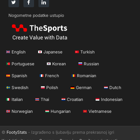
Nogometne podatke ustupio
English
Japanese
Turkish
Portuguese
Korean
Russian
Spanish
French
Romanian
Swedish
Polish
German
Dutch
Italian
Thai
Croatian
Indonesian
Norwegian
Hungarian
Vietnamese
©
FootyStats
- Izgrađeno s ljubavlju prema prekrasnoj igri