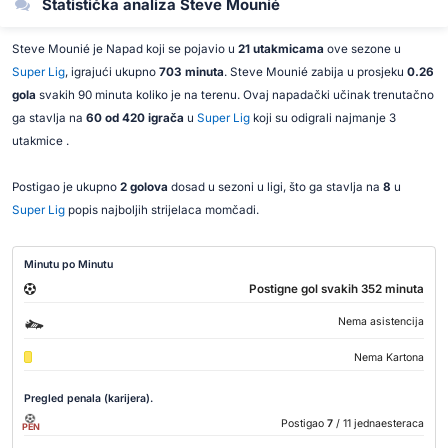
Statistička analiza Steve Mounié
Steve Mounié je Napad koji se pojavio u
21 utakmicama
ove sezone u
Super Lig
, igrajući ukupno
703 minuta
. Steve Mounié zabija u prosjeku
0.26
gola
svakih 90 minuta koliko je na terenu. Ovaj napadački učinak trenutačno
ga stavlja na
60 od 420 igrača
u
Super Lig
koji su odigrali najmanje 3
utakmice .
Postigao je ukupno
2 golova
dosad u sezoni u ligi, što ga stavlja na
8
u
Super Lig
popis najboljih strijelaca momčadi.
Minutu po Minutu
Postigne gol svakih 352 minuta
Nema asistencija
Nema Kartona
Pregled penala (karijera).
Postigao
7
/ 11 jednaesteraca
PEN