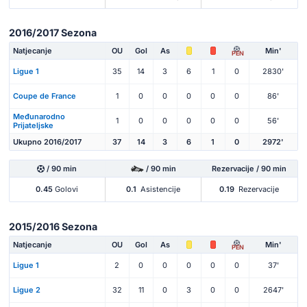
2016/2017 Sezona
Natjecanje
OU
Gol
As
Min'
PEN
Ligue 1
35
14
3
6
1
0
2830'
Coupe de France
1
0
0
0
0
0
86'
Međunarodno
1
0
0
0
0
0
56'
Prijateljske
Ukupno 2016/2017
37
14
3
6
1
0
2972'
/ 90 min
/ 90 min
Rezervacije / 90 min
0.45
Golovi
0.1
Asistencije
0.19
Rezervacije
2015/2016 Sezona
Natjecanje
OU
Gol
As
Min'
PEN
Ligue 1
2
0
0
0
0
0
37'
Ligue 2
32
11
0
3
0
0
2647'