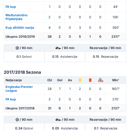
FA kup
1
0
0
0
0
0
44'
Međunarodno
2
0
0
0
0
0
136'
Prijateljske
Kup afričkih nacija
4
0
0
3
0
0
360'
Ukupno 2018/2019
38
2
3
5
1
0
2317'
/ 90 min
/ 90 min
Rezervacije / 90 min
0.1
Golovi
0.15
Asistencije
0.15
Rezervacije
2017/2018 Sezona
Natjecanje
OU
Gol
As
Min'
PEN
Engleska Premier
28
7
1
2
0
0
1857'
League
FA kup
3
2
0
0
0
0
270'
Ukupno 2017/2018
31
9
1
2
0
0
2127'
/ 90 min
/ 90 min
Rezervacije / 90 min
0.34
Golovi
0.05
Asistencije
0.1
Rezervacije