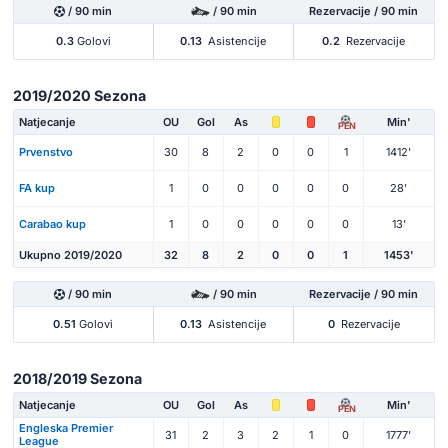
/ 90 min
/ 90 min
Rezervacije / 90 min
0.3
Golovi
0.13
Asistencije
0.2
Rezervacije
2019/2020 Sezona
Natjecanje
OU
Gol
As
Min'
PEN
Prvenstvo
30
8
2
0
0
1
1412'
FA kup
1
0
0
0
0
0
28'
Carabao kup
1
0
0
0
0
0
13'
Ukupno 2019/2020
32
8
2
0
0
1
1453'
/ 90 min
/ 90 min
Rezervacije / 90 min
0.51
Golovi
0.13
Asistencije
0
Rezervacije
2018/2019 Sezona
Natjecanje
OU
Gol
As
Min'
PEN
Engleska Premier
31
2
3
2
1
0
1777'
League