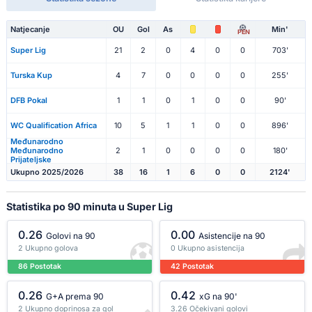
Natjecanje
OU
Gol
As
Min'
PEN
Super Lig
21
2
0
4
0
0
703'
Turska Kup
4
7
0
0
0
0
255'
DFB Pokal
1
1
0
1
0
0
90'
WC Qualification Africa
10
5
1
1
0
0
896'
Međunarodno
Međunarodno
2
1
0
0
0
0
180'
Prijateljske
Ukupno 2025/2026
38
16
1
6
0
0
2124'
Statistika po 90 minuta u Super Lig
0.26
0.00
Golovi na 90
Asistencije na 90
2 Ukupno golova
0 Ukupno asistencija
86 Postotak
42 Postotak
0.26
0.42
G+A prema 90
xG na 90'
2 Ukupno doprinosa za gol
3.26 Očekivani golovi