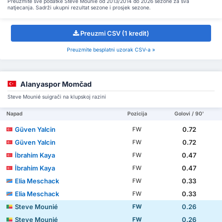
Preuzmite sve podatke Steve Mounié od 2013/2014 do 2026 sezone za sva
natjecanja. Sadrži ukupni rezultat sezone i prosjek sezone.
Preuzmi CSV (1 kredit)
Preuzmite besplatni uzorak CSV-a »
Alanyaspor Momčad
Steve Mounié suigrači na klupskoj razini
Napad
Pozicija
Golovi / 90'
Güven Yalcin
0.72
FW
Güven Yalcin
0.72
FW
İbrahim Kaya
0.47
FW
İbrahim Kaya
0.47
FW
Elia Meschack
0.33
FW
Elia Meschack
0.33
FW
Steve Mounié
0.26
FW
Steve Mounié
0.26
FW