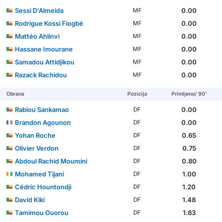
Sessi D'Almeida
0.00
MF
Rodrigue Kossi Fiogbé
0.00
MF
Mattéo Ahlinvi
0.00
MF
Hassane Imourane
0.00
MF
Samadou Attidjikou
0.00
MF
Razack Rachidou
0.00
MF
Obrana
Pozicija
Primljeno/ 90'
Rabiou Sankamao
0.00
DF
Brandon Agounon
0.00
DF
Yohan Roche
0.65
DF
Olivier Verdon
0.75
DF
Abdoul Rachid Moumini
0.80
DF
Mohamed Tijani
1.00
DF
Cédric Hountondji
1.20
DF
David Kiki
1.48
DF
Tamimou Ouorou
1.63
DF