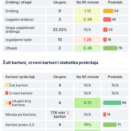
Dribling i ofsajd
Ukupno
Na 90 minuta
Postotak
9
1.15
Dribling
53
3
0.38
Uspješni driblinzi
42
Stopa uspješnosti
33.33%
N/A
23
driblinga
10
1.28
Izgubljene lopte
18
2
0.26
Ofsajdi
76
Žuti kartoni, crveni kartoni i statistika prekršaja
Kartoni i prekršaji
Ukupno
Na 90 minuta
Postotak
4
N/A
N/A
Žuti kartoni
0
N/A
N/A
Crveni kartoni
Ukupni broj
4
0.51
95
kartona
176 min' /
N/A
Minuta po Kartonu
15
karton
4
19%
Kartoni preko 0,5
71