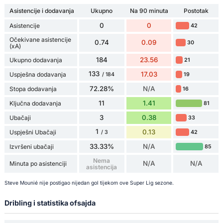
Asistencije i dodavanja
Ukupno
Na 90 minuta
Postotak
0
0
Asistencije
42
Očekivane asistencije
0.74
0.09
30
(xA)
184
23.56
Ukupno dodavanja
21
133
17.03
Uspješna dodavanja
19
/ 184
72.28%
N/A
Stopa dodavanja
16
11
1.41
Ključna dodavanja
81
3
0.38
Ubačaji
33
1
0.13
Uspješni Ubačaji
42
/ 3
33.33%
N/A
Izvršeni ubačaji
85
Nema
N/A
N/A
Minuta po asistenciji
asistencija
Steve Mounié nije postigao nijedan gol tijekom ove Super Lig sezone.
Dribling i statistika ofsajda