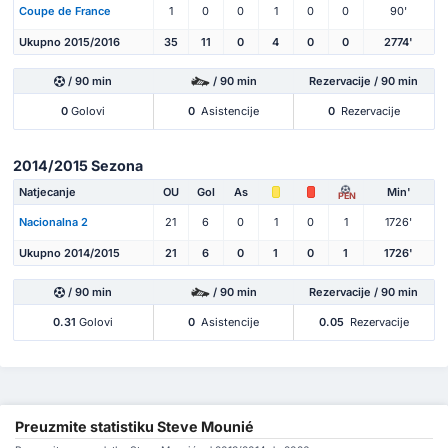
Coupe de France
1
0
0
1
0
0
90'
Ukupno 2015/2016
35
11
0
4
0
0
2774'
/ 90 min
/ 90 min
Rezervacije / 90 min
0
Golovi
0
Asistencije
0
Rezervacije
2014/2015 Sezona
Natjecanje
OU
Gol
As
Min'
PEN
Nacionalna 2
21
6
0
1
0
1
1726'
Ukupno 2014/2015
21
6
0
1
0
1
1726'
/ 90 min
/ 90 min
Rezervacije / 90 min
0.31
Golovi
0
Asistencije
0.05
Rezervacije
Preuzmite statistiku Steve Mounié