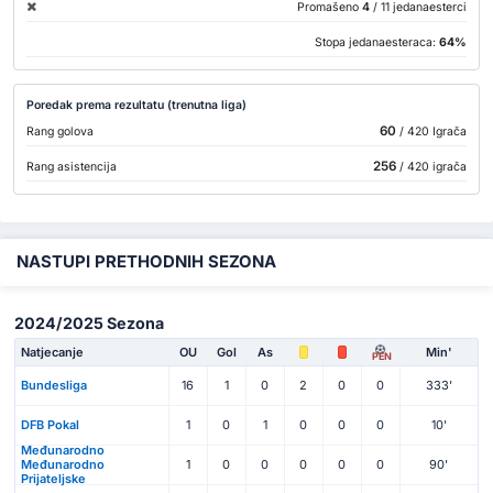
Promašeno
4
/ 11 jedanaesterci
Stopa jedanaesteraca:
64%
Poredak prema rezultatu (trenutna liga)
60
Rang golova
/ 420 Igrača
256
Rang asistencija
/ 420 igrača
NASTUPI PRETHODNIH SEZONA
2024/2025 Sezona
Natjecanje
OU
Gol
As
Min'
PEN
Bundesliga
16
1
0
2
0
0
333'
DFB Pokal
1
0
1
0
0
0
10'
Međunarodno
Međunarodno
1
0
0
0
0
0
90'
Prijateljske