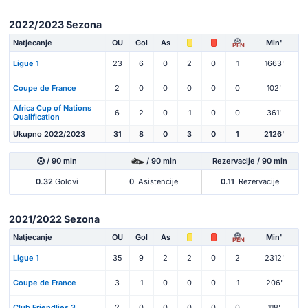
2022/2023 Sezona
Natjecanje
OU
Gol
As
Min'
PEN
Ligue 1
23
6
0
2
0
1
1663'
Coupe de France
2
0
0
0
0
0
102'
Africa Cup of Nations
6
2
0
1
0
0
361'
Qualification
Ukupno 2022/2023
31
8
0
3
0
1
2126'
/ 90 min
/ 90 min
Rezervacije / 90 min
0.32
Golovi
0
Asistencije
0.11
Rezervacije
2021/2022 Sezona
Natjecanje
OU
Gol
As
Min'
PEN
Ligue 1
35
9
2
2
0
2
2312'
Coupe de France
3
1
0
0
0
1
206'
Club Friendlies 3
2
0
0
0
0
0
118'