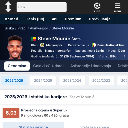
LIGE
MENI
Korneri
Tenis (EN)
API
Premium
Predviđanje
Turska
/
Igrači
/
Alanyaspor
/
Steve Mounié
Steve Mounié
Stats
Klub :
Alanyaspor
Reprezentacija :
Benin National Team
Pozicija :
Napad - centarfor
Nacionalnost :
Benin
Noga :
Desna
Godine (rođendan) :
31 (29 September 1994)
Visina :
189cm
Te
Generalno
Golovi,xG,Udarci
Asistencije i dodavanja
Dribli
2025/2026
2024/2025
2023/2024
2022/2023
202
2025/2026 i statistika karijere
- Steve Mounié
Prosječna ocjena u Super Lig
6.03
Rang golova : 60 / 420 Igrača
Statistika sezone
Statistika karijere