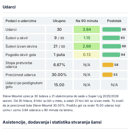
Udarci
Podaci o udarcima
Ukupno
Na 90 minuta
Postotak
30
3.84
Udarci
98
9
1.15
Šutevi u okvir
93
/ 30
21
2.69
Šutevi izvan okvira
99
/ 30
1 puta
0.13
Pogodio okvir gola
94
Stopa pretvorbe
6.67%
N/A
58
udarca
30.00%
N/A
Preciznost udarca
53
Udarci po postignutom
15.00
N/A
N/A
golu
Steve Mounié uzeo je 30 šuteva u 21 utakmicama do sada u Super Lig 2025/2026
sezoni. Od 30 hitaca, 9 hitci su bili u metu, a ostali 21 hici bili su izvan mete. To znači
da je preciznost šuta Steve Mounié 30.00%. Postižu gol za svaki 15.00 udarac koji
uzmu i uzmu 3.84 udaraca u 90 minuta na terenu.
Asistencije, dodavanja i statistika stvaranja šansi