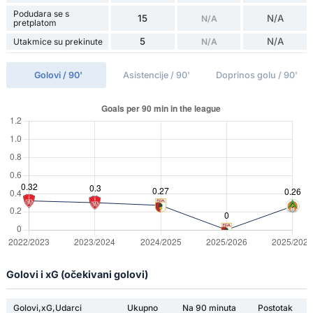
Podudara se s
15
N/A
N/A
pretplatom
5
N/A
Utakmice su prekinute
N/A
Golovi / 90'
Asistencije / 90'
Doprinos golu / 90'
Golovi i xG (očekivani golovi)
Golovi,xG,Udarci
Ukupno
Na 90 minuta
Postotak