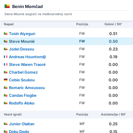
Benin Momčad
Steve Mounié suigrači na međunarodnoj razini
Napad
Pozicija
Golovi / 90'
Tosin Aiyegun
0.51
FW
Steve Mounié
0.50
FW
Jodel Dossou
0.23
FW
Andreas Hountondji
0.19
FW
Steve Waren Traoré
0.00
FW
Charbel Gomez
0.00
FW
Cebio Soukou
0.00
FW
Romaric Amoussou
0.00
FW
Candas Fiogbe
0.00
FW
Rodolfo Aloko
0.00
FW
Vezni igrači
Pozicija
Asistencije / 90'
Junior Olaitan
0.25
MF
Doku Dodo
0.15
MF