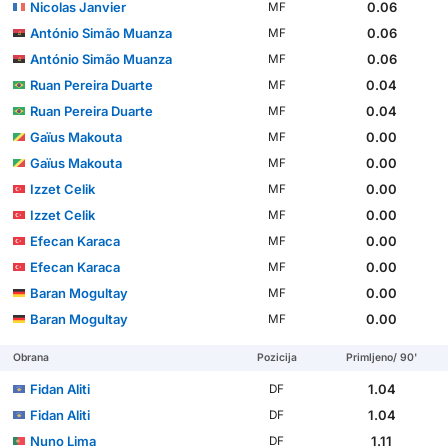
Nicolas Janvier
0.06
MF
António Simão Muanza
0.06
MF
António Simão Muanza
0.06
MF
Ruan Pereira Duarte
0.04
MF
Ruan Pereira Duarte
0.04
MF
Gaïus Makouta
0.00
MF
Gaïus Makouta
0.00
MF
Izzet Celik
0.00
MF
Izzet Celik
0.00
MF
Efecan Karaca
0.00
MF
Efecan Karaca
0.00
MF
Baran Mogultay
0.00
MF
Baran Mogultay
0.00
MF
Obrana
Pozicija
Primljeno/ 90'
Fidan Aliti
1.04
DF
Fidan Aliti
1.04
DF
Nuno Lima
1.11
DF