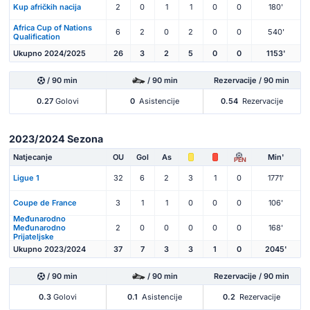
Kup afričkih nacija
2
0
1
1
0
0
180'
Africa Cup of Nations
6
2
0
2
0
0
540'
Qualification
Ukupno 2024/2025
26
3
2
5
0
0
1153'
/ 90 min
/ 90 min
Rezervacije / 90 min
0.27
Golovi
0
Asistencije
0.54
Rezervacije
2023/2024 Sezona
Natjecanje
OU
Gol
As
Min'
PEN
Ligue 1
32
6
2
3
1
0
1771'
Coupe de France
3
1
1
0
0
0
106'
Međunarodno
Međunarodno
2
0
0
0
0
0
168'
Prijateljske
Ukupno 2023/2024
37
7
3
3
1
0
2045'
/ 90 min
/ 90 min
Rezervacije / 90 min
0.3
Golovi
0.1
Asistencije
0.2
Rezervacije