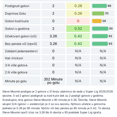
2
0.26
Postignuti golovi
86
2
0.26
Doprinos Golu
70
0
0
Golovi kod kuće
56
2
0.52
Golovi u gostima
95
3.26
0.42
Očekivani golovi (xG)
92
3.26
0.42
Bez penala xG (npxG)
93
0
N/A
N/A
Zabijeni jedanaesterci
0
N/A
N/A
Hat-trickovi
0
N/A
N/A
3 ili više golova
0
N/A
N/A
2 ili više golova
352 Minute
N/A
N/A
Minute po golu
po golu
Steve Mounié postigao je 2 golova u 21 broju utakmica do sada u Super Lig 2025/2026
sezone. 0 od 2 golovi postignuti su kod kuće dok su 2 postigli golove u gostima.
Sveukupno, broj golova Steve Mounié u 90 minuta je 0.26. Štoviše, Steve Mounié
ukupni G/A (golovi + asistencije) je 2 za ovu sezonu. Njihovo učešće u golovima
jednako je 0.26 po 90 minuta. Njihov xG bez penala po 90 minuta je 0.42. To stavlja
Steve Mounié npxG izlaz na 3.26 što ih stavlja u 93 postotak Super Lig igrača.