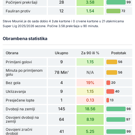
28
3.58
Počinjeni prekršaji
99
12
1.54
Fauliran protiv
72
Steve Mounié je do sada dobio 4 žute kartone i 0 crvene kartone u 21 utakmicama
Super Lig 2025/2026 sezone. Počine 3.58 prekršaja u 90 minuta.
Obrambena statistika
Obrana
Ukupno
Za 90 ili %
Postotak
9
1.15
Primljeni golovi
56
Minuta po primljenom
78 Min'
N/A
56
golu
4
19%
Bez gola
20
9
1.15
Uklizavanja
40
1
0.13
Presječene lopte
13
145
18.56
Dvoboji na zemlji
98
Osvojeni dvoboji na
64
8.19
97
zemlji
Osvojeni zračni
41
5.25
99
dvoboji