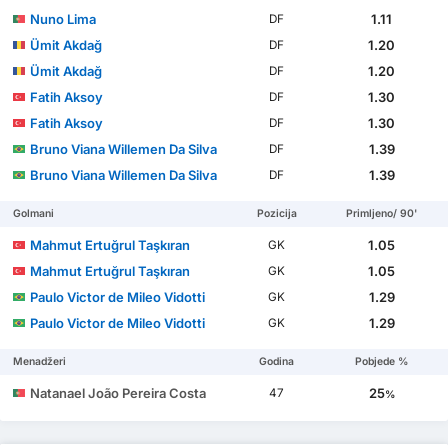
Nuno Lima
1.11
DF
Ümit Akdağ
1.20
DF
Ümit Akdağ
1.20
DF
Fatih Aksoy
1.30
DF
Fatih Aksoy
1.30
DF
Bruno Viana Willemen Da Silva
1.39
DF
Bruno Viana Willemen Da Silva
1.39
DF
Golmani
Pozicija
Primljeno/ 90'
Mahmut Ertuğrul Taşkıran
1.05
GK
Mahmut Ertuğrul Taşkıran
1.05
GK
Paulo Victor de Mileo Vidotti
1.29
GK
Paulo Victor de Mileo Vidotti
1.29
GK
Menadžeri
Godina
Pobjede %
Natanael João Pereira Costa
25
47
%