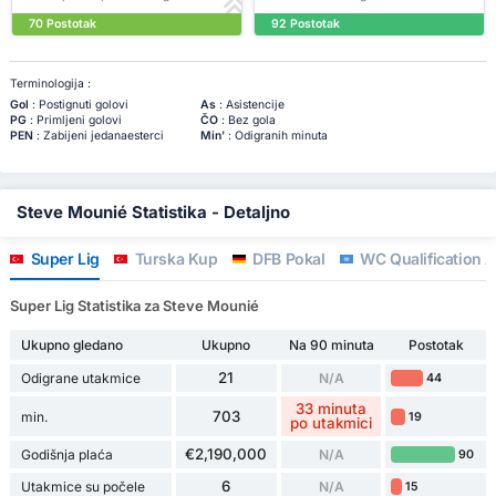
70 Postotak
92 Postotak
Terminologija :
Gol
: Postignuti golovi
As
: Asistencije
PG
: Primljeni golovi
ČO
: Bez gola
PEN
: Zabijeni jedanaesterci
Min'
: Odigranih minuta
Steve Mounié Statistika - Detaljno
Super Lig
Turska Kup
DFB Pokal
WC Qualification A
Super Lig Statistika za Steve Mounié
Ukupno gledano
Ukupno
Na 90 minuta
Postotak
21
Odigrane utakmice
N/A
44
33 minuta
703
min.
19
po utakmici
€2,190,000
Godišnja plaća
N/A
90
6
Utakmice su počele
N/A
15