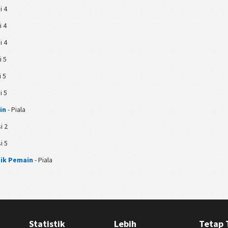
i 4
i 4
i 4
i 5
i 5
i 5
in
- Piala
i 2
i 5
ik Pemain
- Piala
Statistik
Lebih
Tetap 