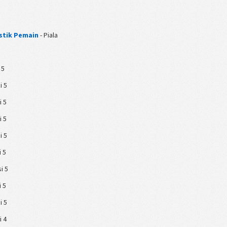
stik Pemain
- Piala
 5
i 5
i 5
i 5
i 5
i 5
si 5
i 5
i 5
i 4