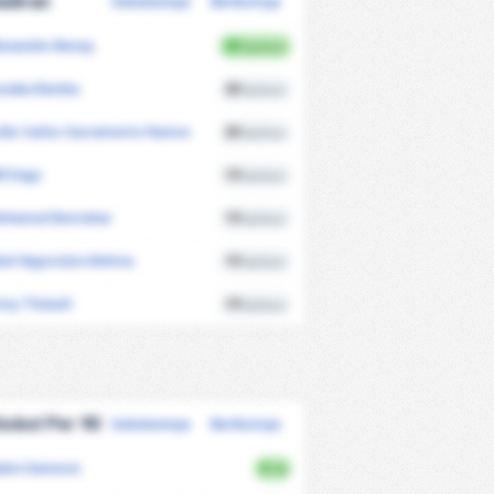
adiran
Sebelumnya
Berikutnya
lexandre Menay
20
Aplikasi
ssiaka Bamba
20
Aplikasi
oão Carlos Sacramento Ramos
20
Aplikasi
ll Dago
19
Aplikasi
ohamed Bentahar
19
Aplikasi
bel Hippoclyte Behma
19
Aplikasi
ony Théault
19
Aplikasi
bobol Per 90
Sebelumnya
Berikutnya
alen Damessi
0
/90