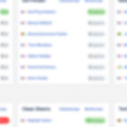
Gol Penalti
Keh
tnya
Sebelumnya
Berikutnya
0
Geoffray Durbant
5
A
/90
Cetak Gol
0
Marvyn Belliard
4
I
/90
Cetak Gol
0
Alseny Kourouma Paulao
4
J
/90
Cetak Gol
0
Theo Bloudeau
3
Bi
/90
Cetak Gol
0
Fabien Raddas
3
M
/90
Cetak Gol
0
Franck Dufrennes
3
A
/90
Cetak Gol
0
Kevin Farade
3
T
/90
Cetak Gol
Clean Sheets
Ter
tnya
Sebelumnya
Berikutnya
5
Raphaël Calvet
18
K
Goal
Disimpan