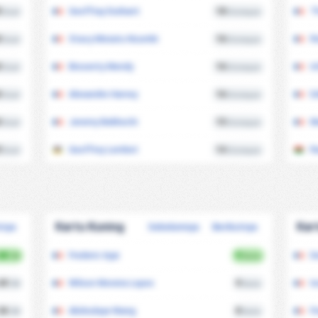
5
Geoffray Durbant
18
T
Goal
Disimpan
4
Stacy Misiatu Nzumbi
16
R
Goal
Disimpan
4
Bissenty Mendy
16
I
Goal
Disimpan
4
Alexandre Harvey
16
E
Goal
Disimpan
4
Jeremy Bekhechi
15
M
Goal
Disimpan
3
Geoffrey Lembet
14
R
Goal
Disimpan
Kartu Kuning
Kar
tnya
Sebelumnya
Berikutnya
68
Frederic Injai
9
D
/90
Kartu
49
Wilson Moreira Lopes
9
I
/90
Kartu
34
Abdoulaye Niang
8
Fr
/90
Kartu