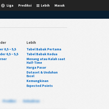
Liga
Prediksi
Lebih
Masuk
nder
Lebih
r 0,5 ~ 5,5
Tabel Babak Pertama
er 0,5 ~ 5,5
Tabel Babak Kedua
rner
Menang atau Kalah saat
Half-Time
Harga Pasar
Dataset & Unduhan
Excel
Kemungkinan
Expected Points
-
Prediksi
-
Kehadiran
-