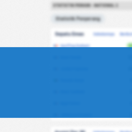
STATISTIK PEMAIN - NATIONAL 2
Statistik Penyerang
Sepatu Emas
Sebelumnya
Beriku
Geoffray Durbant
1
Kevin Farade
1
Jordan Popineau
1
Daouda Gueye
Kévin Cardinali
Nigel Solvet
Jérémy Le Douaron