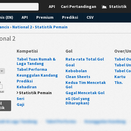
API
Cari Pertandingan
Statistik
nis (EN)
API
Premium
Prediksi
CSV
ancis
›
National 2
›
Statistik Pemain
ional 2
Kompetisi
Gol
Over/U
Tabel Tuan Rumah &
Rata-rata Total Gol
Tabel Ove
Laga Tandang
Goal
Tabel Und
Tabel Performa
Kebobolan
Tabel Co
0
Keunggulan Kandang
Clean Sheets
Kartu
Prediksi
n
Kedua Tim Mencetak
Tkn.
Kehadiran
Gol
sai
Statistik Pemain
Gagal Mencetak Gol
Seri
xG (Gol yang
Diharapkan)
l
Gaji
tik
mah & Laga Tandang
-
Tabel Performa
-
Keunggulan Kandang