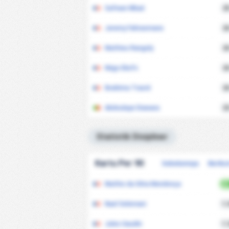
Safwan Mbaé
2
Jeremy Fahrasmane
2
Mathieu Rangoly
2
Négo Ekofo
2
Ibrahima Traoré
2
Abdoulaye Diawara
2
Statistik Disipliner
Kartu Per 90
Sebelumnya
Beriku
Mathis da Silva Mendonça
1.
Nael Selemani
1.
Jules Gaudin
1.