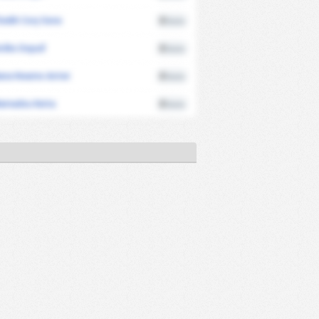
heikh Cory Sene
2
Kartu
oško Dopuđ
2
Kartu
ana Kwame Antwi
2
Kartu
amadou Keita
2
Kartu