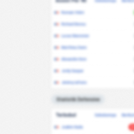
Assist Per 90
Sebelumnya
Beriku
Romain Vidot
Richard Bonsu
Lucas Maronnier
Matthieu Dario
Alexandre Kore
Jordy Gaspar
Jérémy Iafrate
Statistik Defensive
Terbobol
Sebelumnya
Beriku
Joakim Kada
2