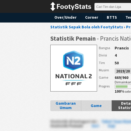
Over/Under
Corner
BTTS
Te
Statistik Sepak Bola oleh FootyStats
›
Pr
Statistik Pemain
- Prancis Nat
Prancis
Bangsa
4
Divisi
50
Tim
Musim
2019/2
669/960
Game
Dimainka
Progres
100%
sele
Gambaran
Detai
Game
Umum
Statis
Statistik di kategori ini :
Tabel Tuan Ru
Statistik Pemain
-
Seri
-
Gaji