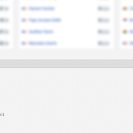
21
Damien Fachan
8
C
/90
Kartu
18
Pape Assane Diallo
8
B
/90
Kartu
07
Aurélien Faivre
8
N
/90
Kartu
02
Mamadou Danfa
8
M
/90
Kartu
i 1