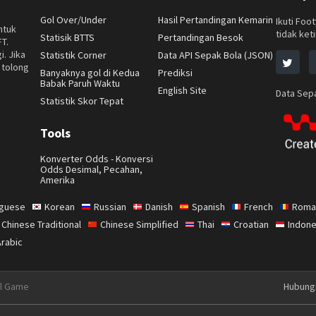
Gol Over/Under
Hasil Pertandingan Kemarin
Ikuti Foo
ntuk
tidak keti
Statisik BTTS
Pertandingan Besok
FT.
i. Jika
Statistik Corner
Data API Sepak Bola (JSON)
 tolong
Banyaknya gol di Kedua
Prediksi
Babak Paruh Waktu
English Site
Data Sepa
Statistik Skor Tepat
Tools
Konverter Odds - Konversi
Odds Desimal, Pecahan,
Amerika
uguese
Korean
Russian
Danish
Spanish
French
Roma
Chinese Traditional
Chinese Simplified
Thai
Croatian
Indone
Arabic
ul Game
Hubungi