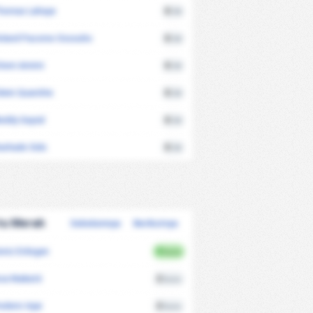
homas Lahaye
0
/90
oland Pacome Ossouho
0
/90
chem Amimi
0
/90
dwin Quarshie
0
/90
eddy Gayral
0
/90
ashade Sido
0
/90
tu Merah
Sebelumnya
Berikutnya
eniz Erdogan
3
Kartu
ssa Niakaté
2
Kartu
ederic Injai
2
Kartu