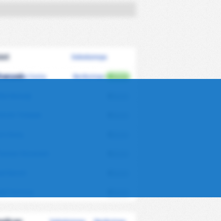
ist
Sebelumnya
banyak
Berikutnya
homas Da Costa
0
Assist
llal Mehadji
0
Assist
atrick Trindade
0
Assist
oïs Diony
0
Assist
homas Vincensini
0
Assist
xel Benoit
0
Assist
abil Homssa
0
Assist