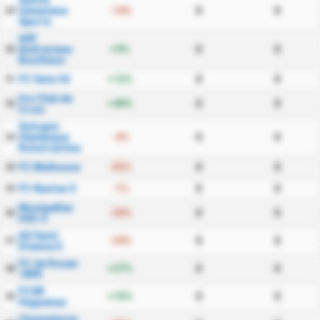
Sainte
Genevieve
-14%
0
0
29
Sports
ASF
Andrezieux
+9%
0
0
30
Boutheon
FC Sete 34
+12%
0
0
31
Iris Club de
+40%
0
0
32
Croix
Sologne
Olympique
-4%
0
0
33
Romorantinais
FC Mulhouse
-55%
0
0
34
FC Nantes II
-1%
0
0
35
Montpellier
-30%
0
0
36
HSC II
AS Saint
-29%
0
0
37
Etienne II
FC de Rouen
+37%
0
0
38
1899
FCSR
+15%
0
0
39
Haguenau
Chamalieres