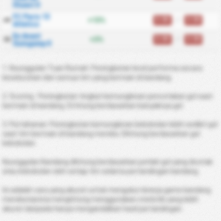
lOuest II
FC Paris 13
0.00
/
0.00
+13%
49
Atletico
En Avant
0.00
/
0.00
+3%
50
Guingamp II
1. Keunggulan Tuan Rumah: Peningkatan level performa secara
keseluruhan dari semua tim yang bermain di kandang.
2. Scoring : Peningkatan tingkat kemungkinan pencetakan gol saat
bermain di kandang. Di hitung berdasarkan banyaknya gol.
3. Pertahanan: Peningkatan kemungkinan kebobolan lebih sedikit gol
saat tim bermain di kandang mereka. Dihitung berdasarkan gol
kebobolan.
Keunggulan Kandang dihitung berdasarkan jumlah gol yang dicetak
atau kebobolan oleh setiap tim selama pertandingan kandang.
Ini adalah cara yang akurat untuk mengukur kinerja game kandang
mereka karena menghitung menggunakan statistik yang lebih
akurat daripada hanya mengandalkan hasil pertandingan.