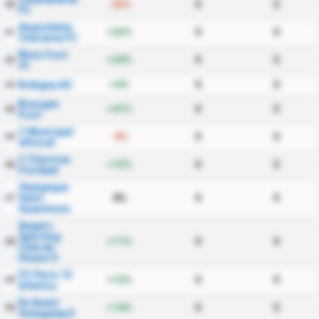
-25%
0
0
40
FC
Angouleme
+23%
0
0
41
Charente FC
Blois Foot
+39%
0
0
42
41
Bobigny AC
+9%
0
0
43
Bourges
+41%
0
0
44
Foot
C Municipal
-8%
0
0
45
dOissel
C Chartres
+13%
0
0
46
Football
Olympique
Saint
0%
0
0
47
Quentinois
Angers
Sporting
+11%
0
0
48
Club de
lOuest II
FC Paris 13
+12%
0
0
49
Atletico
En Avant
+14%
0
0
50
Guingamp II