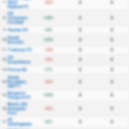
Saint
-22%
0
0
7
Raphael FC
US
Colomiers
+40%
0
0
8
Football
Vannes OC
+9%
0
0
9
Stade
+29%
0
0
10
Briochin
Trelissac FC
-14%
0
0
11
US
-16%
0
0
12
Granvillaise
Poissy AS
+7%
0
0
13
Stade
Bordelais
-33%
0
0
14
ASPTT
Bergerac
+30%
0
0
15
Perigord FC
Monts dOr
Azergues
-52%
0
0
16
Foot
SC
+5%
0
0
17
Schiltigheim