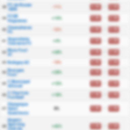
FC de Rouen
0.00
/
0.00
-11%
38
1899
FCSR
0.00
/
0.00
+19%
39
Haguenau
Chamalieres
0.00
/
0.00
-12%
40
FC
Angouleme
0.00
/
0.00
+4%
41
Charente FC
Blois Foot
0.00
/
0.00
+28%
42
41
0.00
/
0.00
Bobigny AC
-19%
43
Bourges
0.00
/
0.00
+28%
44
Foot
C Municipal
0.00
/
0.00
+10%
45
dOissel
C Chartres
0.00
/
0.00
+18%
46
Football
Olympique
0.00
/
0.00
Saint
0%
47
Quentinois
Angers
Sporting
0.00
/
0.00
+42%
48
Club de