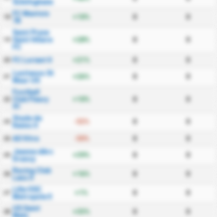
Schiltigheim
FC Mantois
+10%
0
0
18
78
Saint Pryve
Saint Hilaire
+28%
0
0
19
FC
FC Lorient II
+21%
0
0
20
Lusitanos St
+26%
0
0
21
Maur US
Football
Club Fleury
+10%
0
0
22
91
Stade de
-32%
0
0
23
Reims II
AS Vitre
-30%
0
0
24
Jeanne dArc
+39%
0
0
25
Drancy
Racing Club
+16%
0
0
26
Lens II
Lille OSC
+1%
0
0
27
Metropole II
US Saint
+33%
0
0
28
Malo