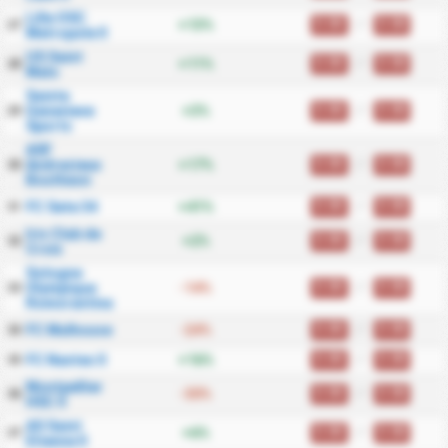
Lille OSC
0.00
/
0.00
+13%
27
Metropole II
US Saint
0.00
/
0.00
+11%
28
Malo
Sainte
0.00
/
0.00
Genevieve
+3%
29
Sports
ASF
0.00
/
0.00
Andrezieux
+17%
30
Boutheon
0.00
/
0.00
FC Sete 34
+41%
31
Iris Club de
0.00
/
0.00
+2%
32
Croix
Sologne
0.00
/
0.00
Olympique
-14%
33
Romorantinais
0.00
/
0.00
FC Mulhouse
-24%
34
0.00
/
0.00
FC Nantes II
+16%
35
Montpellier
0.00
/
0.00
-30%
36
HSC II
AS Saint
0.00
/
0.00
+6%
37
Etienne II