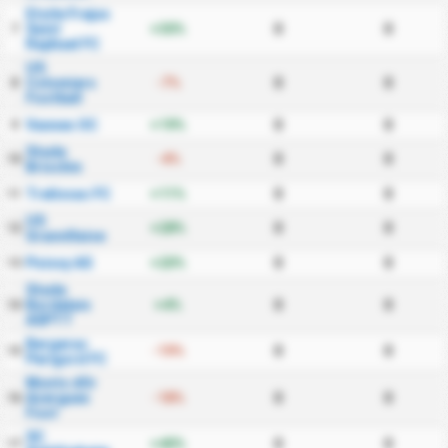
Etoile Frejus
Saint
+30%
0
0
7
Raphael FC
US
Colomiers
-7%
0
0
8
Football
Vannes OC
+19%
0
0
9
Stade
-4%
0
0
10
Briochin
Trelissac FC
+11%
0
0
11
US
+28%
0
0
12
Granvillaise
Poissy AS
+20%
0
0
13
Stade
Bordelais
+4%
0
0
14
ASPTT
Bergerac
-19%
0
0
15
Perigord FC
Monts dOr
Azergues
-18%
0
0
16
Foot
SC
+40%
0
0
17