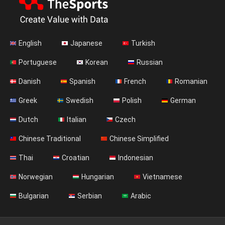
English
Japanese
Turkish
Portuguese
Korean
Russian
Danish
Spanish
French
Romanian
Greek
Swedish
Polish
German
Dutch
Italian
Czech
Chinese Traditional
Chinese Simplified
Thai
Croatian
Indonesian
Norwegian
Hungarian
Vietnamese
Bulgarian
Serbian
Arabic