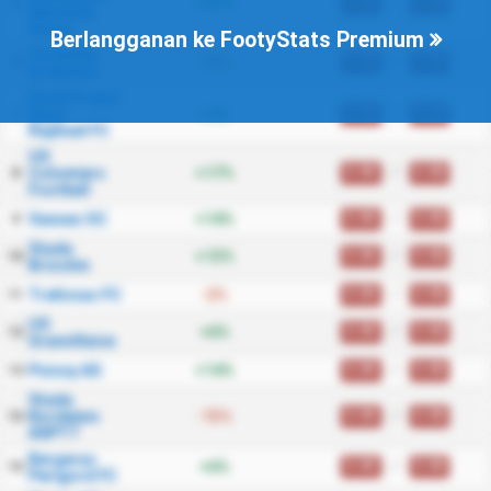
0.00
/
0.00
+43%
5
Spinalien
Epinal
Berlangganan ke FootyStats Premium
CS Sedan
0.00
/
0.00
-34%
6
Ardennes
Etoile Frejus
0.00
/
0.00
Saint
+4%
7
Raphael FC
US
0.00
/
0.00
Colomiers
+17%
8
Football
0.00
/
0.00
Vannes OC
+14%
9
Stade
0.00
/
0.00
+13%
10
Briochin
0.00
/
0.00
Trelissac FC
-2%
11
US
0.00
/
0.00
+6%
12
Granvillaise
0.00
/
0.00
Poissy AS
+14%
13
Stade
0.00
/
0.00
Bordelais
-15%
14
ASPTT
Bergerac
0.00
/
0.00
+6%
15
Perigord FC