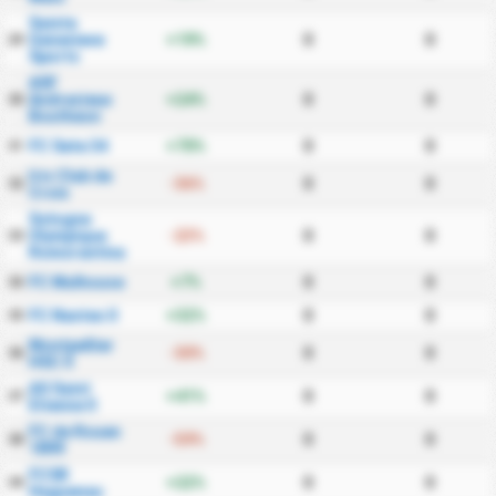
Sainte
Genevieve
+19%
0
0
29
Sports
ASF
Andrezieux
+24%
0
0
30
Boutheon
FC Sete 34
+70%
0
0
31
Iris Club de
-36%
0
0
32
Croix
Sologne
Olympique
-23%
0
0
33
Romorantinais
FC Mulhouse
+7%
0
0
34
FC Nantes II
+32%
0
0
35
Montpellier
-30%
0
0
36
HSC II
AS Saint
+41%
0
0
37
Etienne II
FC de Rouen
-59%
0
0
38
1899
FCSR
+22%
0
0
39
Haguenau