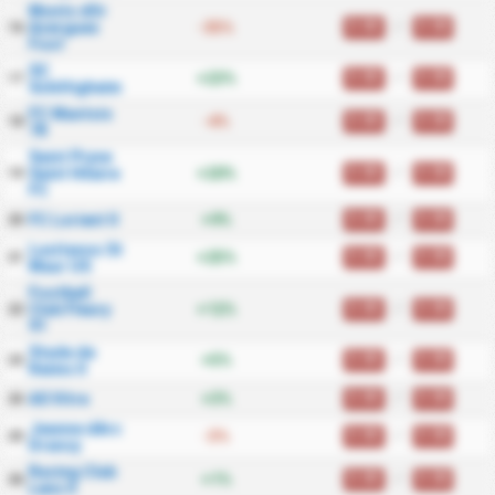
Monts dOr
0.00
/
0.00
Azergues
-35%
16
Foot
SC
0.00
/
0.00
+23%
17
Schiltigheim
FC Mantois
0.00
/
0.00
-4%
18
78
Saint Pryve
0.00
/
0.00
Saint Hilaire
+20%
19
FC
0.00
/
0.00
FC Lorient II
+9%
20
Lusitanos St
0.00
/
0.00
+25%
21
Maur US
Football
0.00
/
0.00
Club Fleury
+12%
22
91
Stade de
0.00
/
0.00
+5%
23
Reims II
0.00
/
0.00
AS Vitre
+3%
24
Jeanne dArc
0.00
/
0.00
-3%
25
Drancy
Racing Club
0.00
/
0.00
+1%
26
Lens II