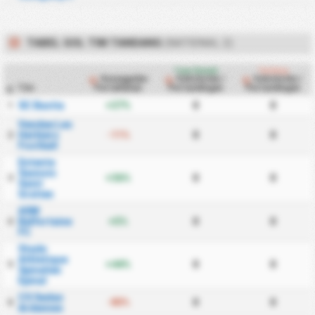
TABEL GOL TIM TANDANG
(NATIONAL 2)
Tuan Rumah
Tandang
Keunggulan
Kebobolan /
Kebobolan /
Tim
Pertahanan
Pertandingan
Pertandingan
#
SC Bastia
+37%
0
0
1
Vendee Les
Herbiers
-11%
0
0
2
Football
Entente
Sannois
+36%
0
0
3
Saint
Gratien
ASM
Belfortaine
+5%
0
0
4
FC
Stade
Athletique
+44%
0
0
5
Spinalien
Epinal
CS Sedan
-80%
0
0
6
Ardennes