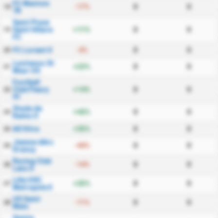
FC Mantois
-17%
0
0
18
78
Saint Pryve
Saint Hilaire
+11%
0
0
19
FC
FC Lorient II
-4%
0
0
20
Lusitanos St
+23%
0
0
21
Maur US
Football
Club Fleury
+14%
0
0
22
91
Stade de
+42%
0
0
23
Reims II
AS Vitre
+35%
0
0
24
Jeanne dArc
-44%
0
0
25
Drancy
Racing Club
-14%
0
0
26
Lens II
Lille OSC
+25%
0
0
27
Metropole II
US Saint
-11%
0
0
28
Malo