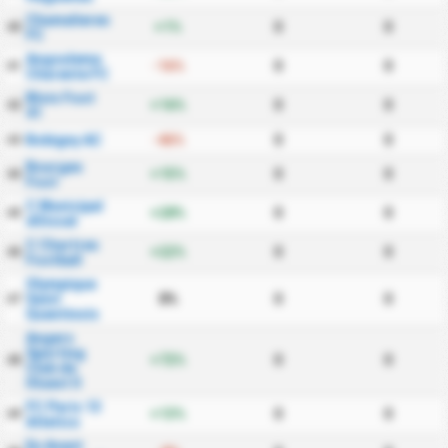
Chamalieres
+1%
0
0
40
FC
Angouleme
-16%
0
0
41
Charente FC
Blois Foot
+16%
0
0
42
41
Bobigny AC
-46%
0
0
43
Bourges
+15%
0
0
44
Foot
C Municipal
+28%
0
0
45
dOissel
C Chartres
+22%
0
0
46
Football
Olympique
Saint
0%
0
0
47
Quentinois
Angers
Sporting
+72%
0
0
48
Club de
lOuest II
FC Paris 13
+13%
0
0
49
Atletico
En Avant