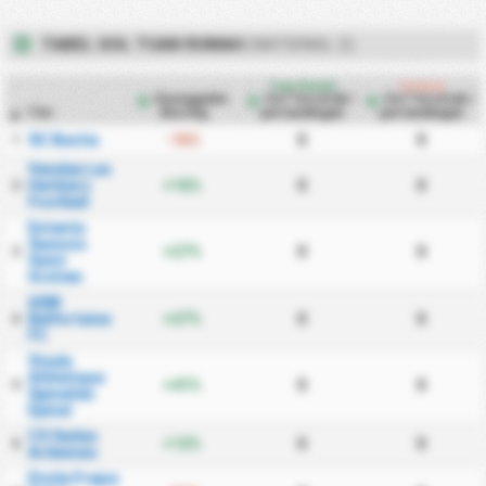
TABEL GOL TUAN RUMAH
(NATIONAL 2)
Tuan Rumah
Tandang
Keunggulan
Gol Tercetak /
Gol Tercetak /
Tim
Skoring
pertandingan
pertandingan
#
SC Bastia
-16%
0
0
1
Vendee Les
Herbiers
+16%
0
0
2
Football
Entente
Sannois
+27%
0
0
3
Saint
Gratien
ASM
Belfortaine
+27%
0
0
4
FC
Stade
Athletique
+41%
0
0
5
Spinalien
Epinal
CS Sedan
+12%
0
0
6
Ardennes
Etoile Frejus