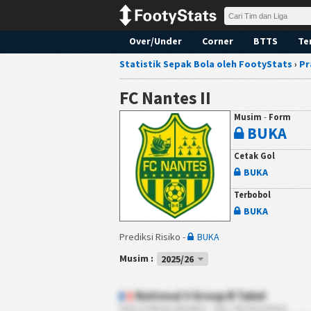
Over/Under
Corner
BTTS
Te
Statistik Sepak Bola oleh FootyStats
›
Pr
FC Nantes II
Musim
-
Form
BUKA
Cetak Gol
BUKA
Terbobol
BUKA
Prediksi Risiko -
BUKA
Musim :
2025/26
National 3 Group B Tabel
Saat ini Musim Berakhir - 182 / 182 dimainkan