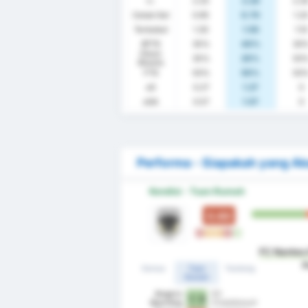
rr.
2.25
2.20
2.3
Cetak Gol
0.95
0.70
1.2
Terbobol
1.30
1.50
1.10
BTTS
35%
40%
30
Clean
35%
20%
50
Sheets
FTS
50%
50%
50
xG
0.27
1.27
0
xGA
0.57
1.57
0
Performa - Siapakah yang A
Kondisi - Tuan Rumah
0.60
K
S
S
K
M
FC Nantes 
P
Semua
Tuan
Tandang
Rumah
Angers
SO
1 - 0
Sporting
Chatellerault