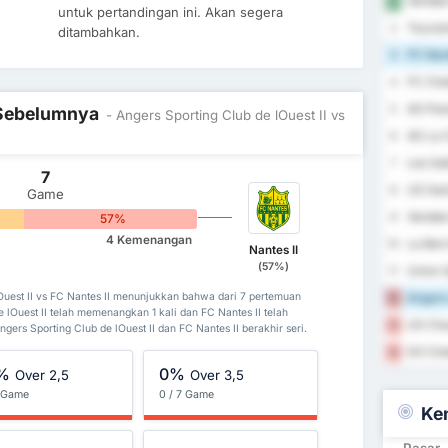
Vendee 
1
untuk pertandingan ini. Akan segera
Tourai
2
ditambahkan.
FC Nant
3
FC Cha
4
AS Pan
5
l Sebelumnya
- Angers Sporting Club de lOuest II vs
AS La C
6
Les Sa
7
7
US Sain
8
Game
Vendee
9
57%
4 Kemenangan
La Berr
10
Nantes II
(57%)
Union S
11
Angers 
Ouest II vs FC Nantes II menunjukkan bahwa dari 7 pertemuan
12
 lOuest II telah memenangkan 1 kali dan FC Nantes II telah
US Cha
13
ers Sporting Club de lOuest II dan FC Nantes II berakhir seri.
SO Chat
14
%
0%
Over 2,5
Over 3,5
7 Game
0 / 7 Game
Ke