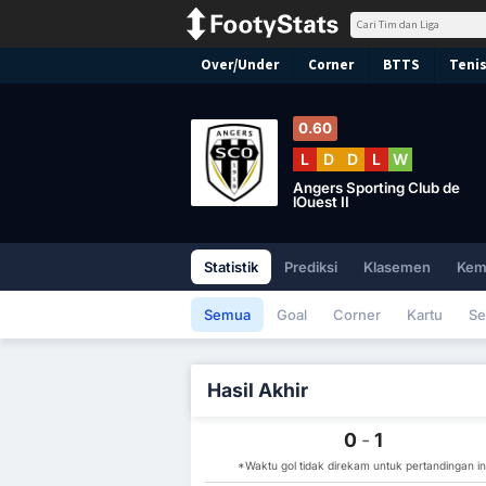
Over/Under
Corner
BTTS
Tenis
0.60
L
D
D
L
W
Angers Sporting Club de
lOuest II
Statistik
Prediksi
Klasemen
Kem
Semua
Goal
Corner
Kartu
Se
Hasil Akhir
0
-
1
*Waktu gol tidak direkam untuk pertandingan in