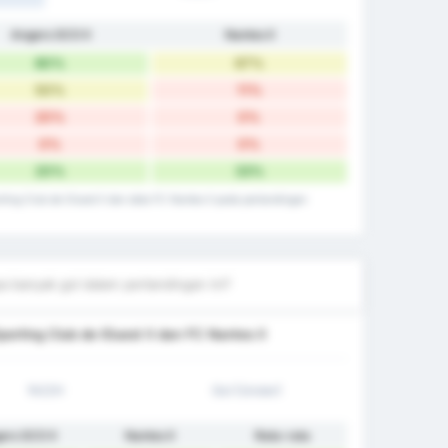
Angers SCO II
Nantes II
80%
67%
50%
11%
20%
0%
0%
0%
20%
33%
rting Club de lOuest II dan data FC Nantes II pada pertandingan
a banyak gol dalam pertandingan ini?
orting Club de lOuest II dan FC Nantes II
1H/2H
Gol (Under)
ers SCO II
Nantes II
Rata-rata