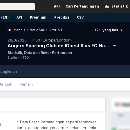
API
Cari Pertandingan
Statistik
 (EN)
API
Premium
Prediksi
CSV
/
National 3 Group B
H2H yang lalu
Prancis
28/3/2026 - 17:00 (Europe/London)
Angers Sporting Club de lOuest II vs FC Nantes II
Statistik, Data dan Rekor Pertemuan
Stadium -
TBD
ungkinan
tengah
Pemain
Nat
Tim
* Data Pasca Pertandingan seperti tembakan,
i
kartu, dan tendangan corner belum tersedia