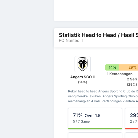
Statistik Head to Head / Hasi
FC Nantes II
14%
29%
1 Kemenangan
Angers SCO II
2 Seri
(14%)
(29%)
Rekor head to head Angers Sporting Club de l
yang mereka lakukan, Angers Sporting Club de
memenangkan 4 kali. Pertandingan 2 antara Ang
71%
29
Over 1,5
5 / 7 Game
2 / 