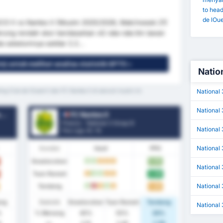
to hea
de lOue
 SCO II vs Nantes II (Musim 2025/2026, Matchweek 21)
erung rendah skor berdasarkan xG rata-rata tim lawan
ata sebelumnya sekitar 2.2...
is) untuk melihat analisa statistik GPT5 »
Nation
ing Club de lOuest II dan FC Nantes II di seluruh musim ini
National
National 
I
FC Nantes II
Prancis - National 3 Group B
National 
Pos Liga.
0
/ 14
National
Kondisi
Hasil
PPG
Keseluruhan
1.75
M
M
S
S
S
National 
Tuan Rumah
2.09
S
M
M
S
S
National
Tandang
1.33
M
K
S
M
S
ang
Statistik
Keseluruhan
Tuan Rumah
Tandang
National
%
% Menang
45%
55%
33%