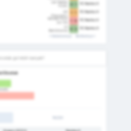
Les Sables
FC Nantes II
0 - 1
FCOC
US
FC Nantes II
1 - 1
Chauvigny
Vendee Poire
FC Nantes II
1 - 0
sur Vie
Football
La
FC Nantes II
0 - 2
Berrichonne
Chateauroux
Sebelumnya
Berikutnya
II
cetak gol lebih banyak?
ol Dicetak
Rumah)
1H/2H
Angers SCO II
Nantes II