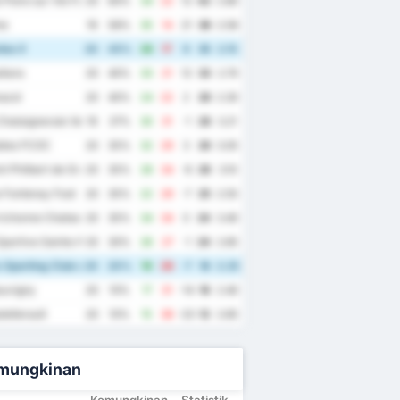
Poire sur Vie Football
20
60%
34
22
12
42
2.80
ne
19
58%
35
14
21
38
2.58
es II
20
45%
26
17
9
35
2.15
llans
20
40%
33
21
12
33
2.70
azol
20
40%
24
22
2
28
2.30
hataigneraie Vendee
19
37%
30
31
-1
28
3.21
bles FCOC
20
35%
32
29
3
26
3.05
t Philbert de Grand Lieu
20
35%
28
34
-6
26
3.10
 Fontenay Foot
20
35%
22
29
-7
25
2.55
ichonne Chateauroux II
20
35%
34
34
0
24
3.40
portive Sainte Anne Vertou
20
30%
26
27
-1
24
2.65
Sporting Club de lOuest II
20
20%
19
26
-7
18
2.25
uvigny
20
10%
17
31
-14
16
2.40
ellerault
20
10%
15
38
-23
12
2.65
mungkinan