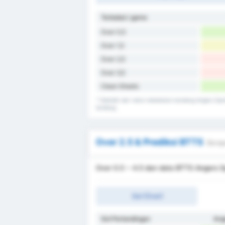
Terbobol / game
Over 0,5
Over 1,5
Over 2,5
Over 3,5
Clean Sheets
* Statistik dari rekor kebobolan kandang Angers Spo
tandang.
Over 2.5 & Prediksi BTTS
Berap
Over 0.5 ~ 4.5 dan data BTTS Angers Sp
Gol (Over)
Gol Pertandingan
Ang