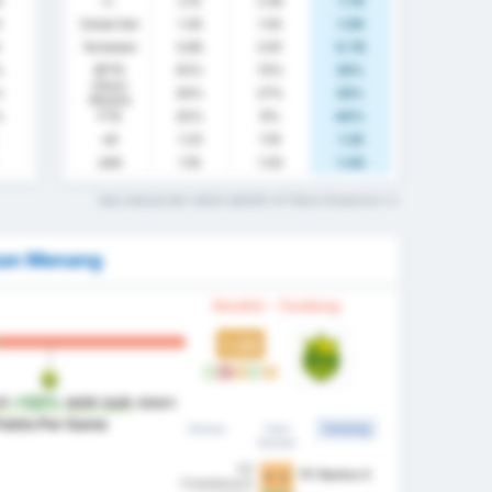
0
rr.
2.15
2.45
1.78
0
Cetak Gol
1.30
1.55
1.00
Terbobol
0.85
0.91
0.78
%
BTTS
55%
73%
33%
Clean
%
30%
27%
33%
Sheets
%
FTS
25%
9%
44%
xG
1.23
1.19
1.32
xGA
1.16
1.03
1.44
Apa maksud dari istilah statistik ini? Baca Glosarium
kan Menang
Kondisi - Tandang
1.33
M
K
S
M
S
II
+122%
lebih baik
dalam
oints Per Game
Semua
Tuan
Tandang
Rumah
SO
FC Nantes II
1 - 1
Chatellerault