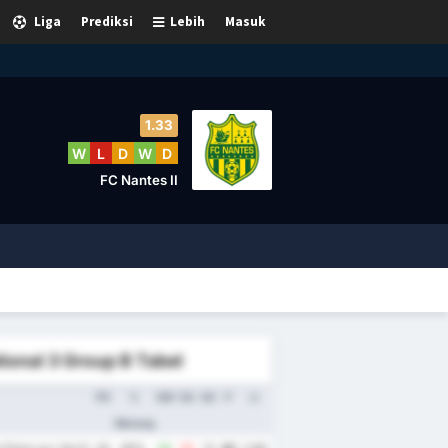
Liga
Prediksi
Lebih
Masuk
1.33
W
L
D
W
D
FC Nantes II
ional 3 Group B Tabel
PD
%
GM
GA
SG
P
rr.
Menang