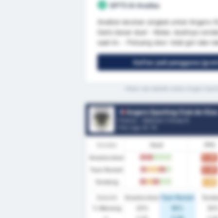
GPT5 AI Analisa
Analisis taruhan singkat untuk Angers
Garis besar duel - Kelas: duelnya cend
saat ini. - Peluang skor: total gol rata-r
Daftar jadi pengguna (grat
*Rata-rata statistik antara Angers Sport
Angers Sporting Club de lOuest I
Prancis - National 3 Group B
Pos Liga.
0
/ 14
Kondisi
Hasil
PPG
Keseluruhan
0.90
K
K
M
M
M
Tuan Rumah
0.60
K
S
S
K
M
Tandang
1.20
K
S
K
M
M
Statistik
Keseluruhan
Tuan Rumah
Tand
% Menang
20%
10%
30