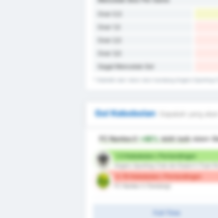
Over 0,5
Over 1,5
Over 2,5
Over 3,5
Gagal Mencetak Gol
* Statistik dari rekor skor kandang Angers Sporting 
Gol Kebobolan
Siapakah yang akan
FC Nantes II
+48%
lebih baik
dalam
G
1.5 Kebobolan / Pertandingan
Angers Sporting Club de lOuest II (Tuan 
0.78 Kebobolan / Pertandingan
FC Nantes II (Tandang)
Full-Time