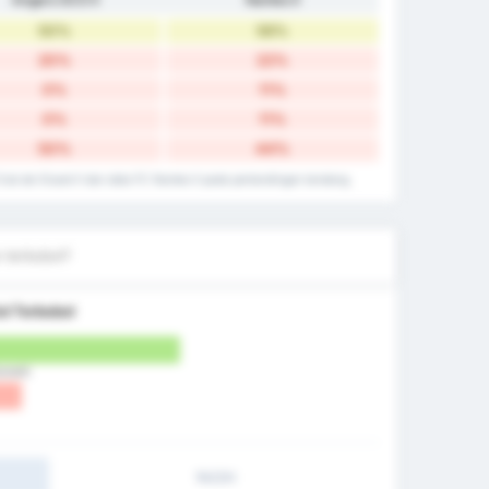
50%
56%
20%
22%
0%
11%
0%
11%
50%
44%
Club de lOuest II dan data FC Nantes II pada pertandingan tandang.
 terbobol?
ol Terbobol
Rumah)
1H/2H