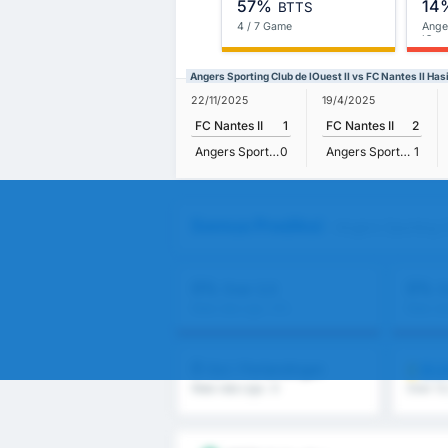
57%
14
BTTS
4 / 7 Game
Ange
lOues
Angers Sporting Club de lOuest II vs FC Nantes II Ha
22/11/2025
19/4/2025
FC Nantes II
1
FC Nantes II
2
Angers Sporting Club de lOuest II
0
Angers Sporting Club de lOuest II
1
Semua Prediksi
- Angers Sporting C
0%
0%
Over 2,5
O
Rata-rata Liga : 0%
Rata-ra
0
BU
Gol / Pertandingan
Rata-rata Liga : 0
Over 1.5