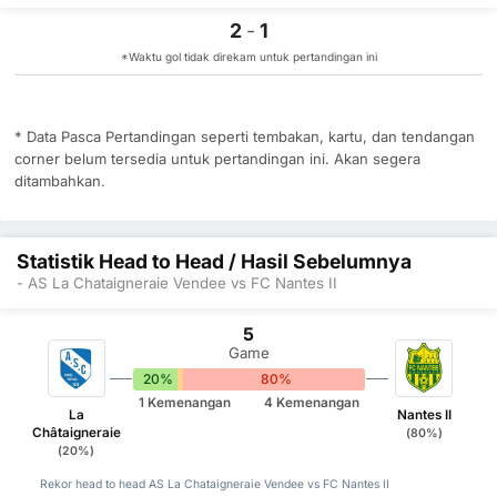
2
-
1
*Waktu gol tidak direkam untuk pertandingan ini
* Data Pasca Pertandingan seperti tembakan, kartu, dan tendangan
corner belum tersedia untuk pertandingan ini. Akan segera
ditambahkan.
Statistik Head to Head / Hasil Sebelumnya
- AS La Chataigneraie Vendee vs FC Nantes II
5
Game
20%
0%
80%
1 Kemenangan
4 Kemenangan
La
Nantes II
Châtaigneraie
(80%)
(20%)
Rekor head to head AS La Chataigneraie Vendee vs FC Nantes II