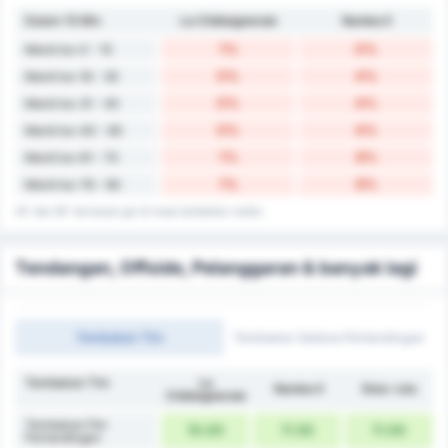
Dalam 15 Min
La Châtaigneraie
Nantes II
1%
0%
Menit ke-0 - 15
0%
4%
Menit ke-16 - 30
0%
4%
Menit ke-31 - 45
0%
4%
Menit ke-40 - 60
1%
6%
Menit ke-61 - 75
1%
6%
Menit ke-76 - 90
45' dan 90' termasuk gol di masa tambahan waktu.
Tendangan, Offside, Pelanggaran & banyak lagi
Tembakan Tim
Tembakan Selama Pertandingan
Tembakan Tim
La
Nantes II
Rata-rata
Châtaigneraie
Tembakan Per
10.00
11.50
11.00
Pertandingan