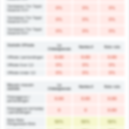
Tembakan Tim Tepat
0%
0%
0%
Sasaran 4.5+
Tembakan Tim Tepat
0%
0%
0%
Sasaran 5.5+
Tembakan Tim Tepat
0%
0%
0%
Sasaran 6.5+
Statistik Offiside
La
Nantes II
Rata-rata
Châtaigneraie
0.00
0.00
0.00
Offside / pertandingan
0%
0%
0%
Offside Over 2,5
0%
0%
0%
Offside Under 3,5
Macam-macam
La
Nantes II
Rata-rata
statistik
Châtaigneraie
Pelanggaran /
0.00
0.00
0.00
pertandingan
Pelanggaran terhadap
0
0
0.00
/ pertandingan
Rata-Rata
50%
50%
50%
Penguasaan Bola