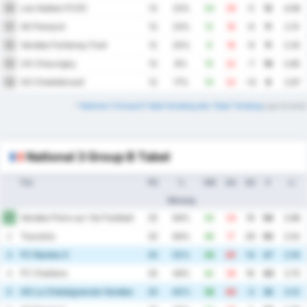
Les Sables FCOC
10
13
23%
24
29
-5
12
4.08
AS Panazol
11
13
23%
12
18
-6
11
2.31
Vendee Fontenay Foot
12
12
25%
9
18
-9
11
2.25
US Chauvigny
13
13
8%
15
22
-7
10
2.85
SO Chatellerault
14
12
17%
10
22
-12
9
2.67
*
National 3 Group B Tabel Kandang dan Tabel Tandang
juga tersedia
National 3 Group B Tabel
Tim
PD
%
GM
GA
SG
P
rr.
Menang
Vendee Poire sur Vie Football
1
25
64%
43
24
19
54
2.68
Touraine
2
25
64%
46
17
29
53
2.52
FC Nantes II
3
25
52%
34
20
14
47
2.16
FC Challans
4
25
44%
42
26
16
43
2.72
AS La Chataigneraie Vendee
5
25
40%
38
40
-2
38
3.12