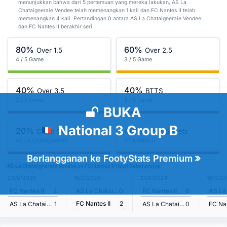
menunjukkan bahwa dari 5 pertemuan yang mereka lakukan, AS La
Chataigneraie Vendee telah memenangkan 1 kali dan FC Nantes II telah
memenangkan 4 kali. Pertandingan 0 antara AS La Chataigneraie Vendee
dan FC Nantes II berakhir seri.
80%
60%
Over 1,5
Over 2,5
4 / 5 Game
3 / 5 Game
40%
40%
Over 3,5
BTTS
2 / 5 Game
2 / 5 Game
BUKA
National 3 Group B
20%
40%
Clean Sheets
Clean Sheets
AS La Chataigneraie
FC Nantes II
Vendee
Berlangganan ke FootyStats Premium
AS La Chataigneraie Vendee vs FC Nantes II Hasil Sebelumnya
23/8/2025
15/2/2025
21/9/2024
16/3/2
FC Nantes II
2
AS La Chataigneraie Vendee
0
FC Nantes II
6
FC Nantes II
2
AS La Chataigneraie Vendee
1
AS La Chataigneraie Vendee
0
FC Nan