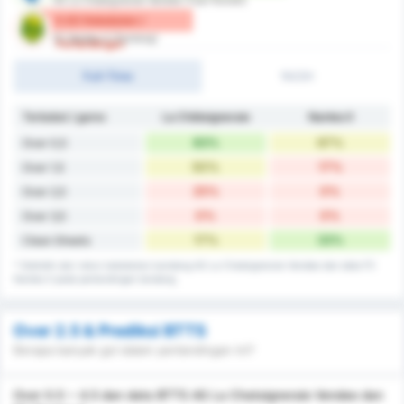
AS La Chataigneraie Vendee (Tuan Rumah)
0.83 Kebobolan /
FC Nantes II (Tandang)
Pertandingan
Full-Time
1H/2H
Terbobol / game
La Châtaigneraie
Nantes II
83%
67%
Over 0,5
50%
17%
Over 1,5
25%
0%
Over 2,5
0%
0%
Over 3,5
17%
33%
Clean Sheets
* Statistik dari rekor kebobolan kandang AS La Chataigneraie Vendee dan data FC
Nantes II pada pertandingan tandang.
Over 2.5 & Prediksi BTTS
Berapa banyak gol dalam pertandingan ini?
Over 0.5 ~ 4.5 dan data BTTS AS La Chataigneraie Vendee dan