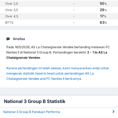
-
50
Over 2,5
%
-
29
Over 3,5
%
-
17
Over 4,5
%
-
63
BTTS
%
Analisa
Pada 16/5/2026, AS La Chataigneraie Vendee bertanding melawan FC
Nantes II di National 3 Group B. Pertandingan berakhir
2 - 1 to AS La
Chataigneraie Vendee
.
Karena pertandingan ini telah selesai, kami menyarankan anda untuk
mengecek statistik head to head untuk pertandingan AS La
Chataigneraie Vendee and FC Nantes II berikutnya.
National 3 Group B Statistik
National 3 Group B Panduan Performa