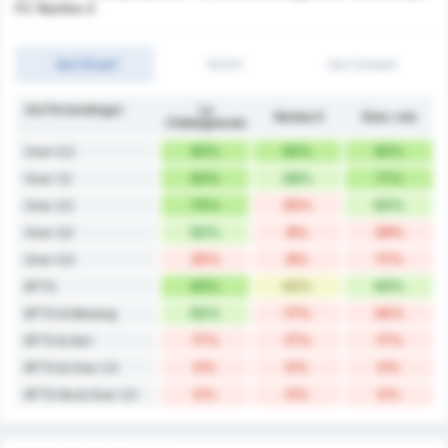
FC Nantes II
Gol (Over)
1H/2H
Gol (Under)
Gol Pertandingan
La
Nantes II
Rata-rata
Châtaigneraie
92%
92%
92%
Over 0,5
83%
58%
71%
Over 1,5
75%
25%
50%
Over 2,5
50%
8%
29%
Over 3,5
25%
8%
17%
Over 4,5
83%
42%
63%
BTTS
50%
17%
34%
BTTS & Menang
17%
17%
17%
BTTS & Seri
0%
0%
0%
BTTS & Over 2.5
0%
0%
0%
BTTS No & Over 2.5