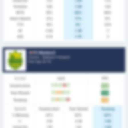
Cetak Gol
1.52
1.83
1.23
Terbobol
1.60
1.58
1.62
BTTS
76%
83%
69%
Clean Sheets
12%
17%
8%
FTS
16%
8%
23%
xG
0.36
1.36
0
xGA
0.74
1.74
0
FC Nantes II
Prancis - National 3 Group B
Pos Liga.
0
/ 14
Kondisi
Hasil
PPG
Keseluruhan
M
M
M
K
M
1.88
Tuan Rumah
M
S
S
M
M
2.23
Tandang
M
S
M
M
K
1.50
Statistik
Keseluruhan
Tuan Rumah
Tandang
% Menang
52%
62%
42%
rr.
2.16
2.38
1.92
Cetak Gol
1.36
1.62
1.08