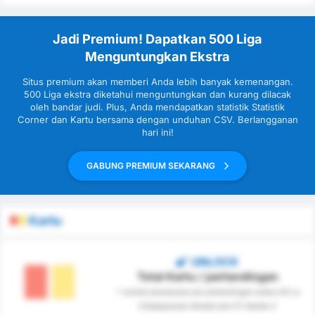
Jadi Premium! Dapatkan 500 Liga
Menguntungkan Ekstra
Situs premium akan memberi Anda lebih banyak kemenangan.
500 Liga ekstra diketahui menguntungkan dan kurang dilacak
oleh bandar judi. Plus, Anda mendapatkan statistik Statistik
Corner dan Kartu bersama dengan unduhan CSV. Berlangganan
hari ini!
GABUNG PREMIUM SEKARANG
Kartu
UNLOCK
Total Kartu / pertandingan
* Jumlah pemesanan per pertandingan antara AS La
Chataigneraie Vendee dan FC Nantes II