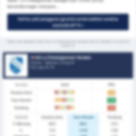
kecenderungan menyera...
Daftar jadi pengguna (gratis) untuk melihat analisa
statistik GPT5 »
*Rata-rata statistik antara AS La Chataigneraie Vendee dan FC Nantes II di seluruh
musim ini
AS La Chataigneraie Vendee
Prancis - National 3 Group B
Pos Liga.
0
/ 14
Kondisi
Hasil
PPG
Keseluruhan
K
M
K
M
S
1.52
Tuan Rumah
S
S
K
M
M
2.00
Tandang
K
S
M
K
S
1.08
Statistik
Keseluruhan
Tuan Rumah
Tandang
% Menang
40%
58%
23%
rr.
3.12
3.42
2.85