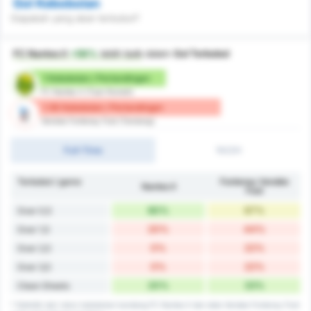
Gol Kebobolan
Siapakah yang akan terbobol?
FC Nantes II
+56%
lebih baik
dalam
Gol Terbobol
1 Kebobolan / Pertandingan
FC Nantes II (Tuan Rumah)
1.56 Kebobolan / Pertandingan
Vendee Fontenay Foot (Tandang)
Full-Time
1H/2H
Terbobol / game
Fontenay Vendée
Nantes II
Foot
80%
67%
Over 0,5
20%
44%
Over 1,5
0%
22%
Over 2,5
0%
22%
Over 3,5
20%
33%
Clean Sheets
* Statistik dari rekor kebobolan kandang FC Nantes II dan data Vendee Fontenay Foot