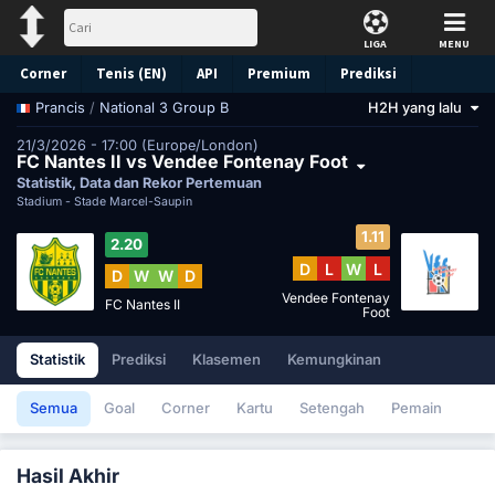
LIGA
MENU
Corner
Tenis (EN)
API
Premium
Prediksi
/
National 3 Group B
H2H yang lalu
Prancis
21/3/2026 - 17:00 (Europe/London)
FC Nantes II vs Vendee Fontenay Foot
Statistik, Data dan Rekor Pertemuan
Stadium -
Stade Marcel-Saupin
1.11
2.20
D
L
W
L
D
W
W
D
Vendee Fontenay
FC Nantes II
Foot
Statistik
Prediksi
Klasemen
Kemungkinan
Semua
Goal
Corner
Kartu
Setengah
Pemain
Hasil Akhir