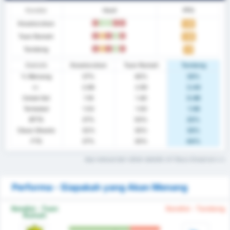
Kondisi
Hasil
PPG
Keseluruhan
K
M
M
K
K
1.26
Tuan Rumah
K
S
K
M
K
1.40
Tandang
K
S
K
M
K
1.11
Statistik
Keseluruhan
Tuan Rumah
Tandang
% Menang
37%
40%
33%
rr.
2.68
2.90
2.44
Cetak Gol
1.16
1.40
0.89
Terbobol
1.53
1.50
1.56
BTTS
37%
50%
22%
Clean Sheets
32%
30%
33%
FTS
37%
30%
44%
Apa maksud dari istilah statistik ini? Baca Glosarium
Performa - Siapakah yang Akan Menang
Kondisi - Tuan
Kondisi - Tandang
Rumah