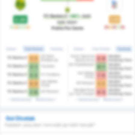
FC Nantes II
+98%
lebih
2.20
1.11
baik
dalam
M
S
M
M
S
K
S
K
M
K
Points Per Game
Semua
Tuan Rumah
Tandang
Semua
Tuan Rumah
Tandang
US Saint
Union Sportive
Vendee
FC Nantes II
1 - 1
2 - 0
Philbert de
Sainte Anne
Fontenay Foot
Grand Lieu
Vertou
SO Chatellerault
Vendee
FC Nantes II
Touraine
2 - 1
0 - 1
Fontenay Foot
Les Sables
Vendee
FC Nantes II
FC Challans
3 - 2
1 - 0
FCOC
Fontenay Foot
Les Sables
Vendee
FC Nantes II
AS Panazol
2 - 2
1 - 1
FCOC
Fontenay Foot
Vendee Poire
Vendee
FC Nantes II
AS Panazol
1 - 0
4 - 3
sur Vie Football
Fontenay Foot
Sebelumnya
Berikutnya
Sebelumnya
Berikutnya
Gol Dicetak
Siapakah yang akan mencetak gol lebih banyak?