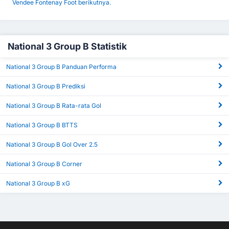
Vendee Fontenay Foot berikutnya.
National 3 Group B Statistik
National 3 Group B Panduan Performa
National 3 Group B Prediksi
National 3 Group B Rata-rata Gol
National 3 Group B BTTS
National 3 Group B Gol Over 2.5
National 3 Group B Corner
National 3 Group B xG