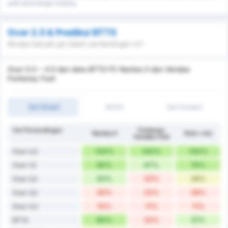
pada pertandingan tandang.
Over 2.5 & Prediksi BTTS
Berapa banyak gol dalam pertandingan ini?
Over 0.5 ~ 4.5 dan data BTTS FC Nantes II dan Vendee
Fontenay Foot
Gol (Over)
1H/2H
Gol (Under)
Gol Pertandingan
Fontenay
Nantes II
Rata-rata
Vendée Foot
100%
100%
100%
Over 0,5
80%
67%
74%
Over 1,5
50%
22%
36%
Over 2,5
30%
22%
26%
Over 3,5
10%
11%
11%
Over 4,5
80%
22%
51%
BTTS