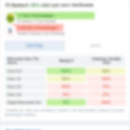
FC Nantes II
+91%
lebih baik
dalam
Gol Dicetak
1.7 Gol / Pertandingan
FC Nantes II (Tuan Rumah)
0.89 Gol / Pertandingan
Vendee Fontenay Foot (Tandang)
Full-Time
1H/2H
Mencetak Skor Per
Fontenay Vendée
Nantes II
Game
Foot
100%
56%
Over 0,5
50%
22%
Over 1,5
20%
11%
Over 2,5
0%
0%
Over 3,5
0%
44%
Gagal Mencetak Gol
* Statistik dari rekor skor kandang FC Nantes II dan data Vendee Fontenay Foot pada
pertandingan tandang.