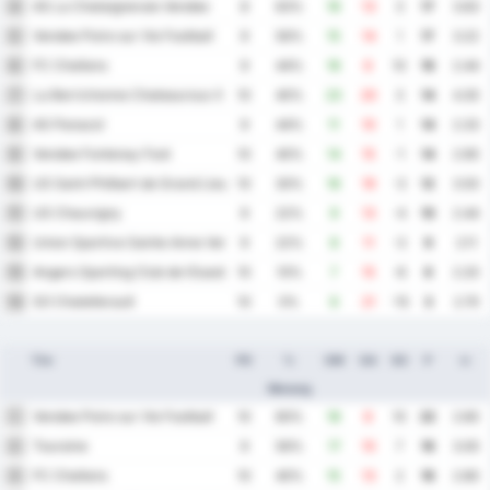
AS La Chataigneraie Vendee
4
8
63%
16
13
3
17
3.63
Vendee Poire sur Vie Football
5
9
56%
15
14
1
17
3.22
FC Challans
6
9
44%
16
6
10
16
2.44
La Berrichonne Chateauroux II
7
10
40%
23
20
3
14
4.30
AS Panazol
8
9
44%
11
10
1
14
2.33
Vendee Fontenay Foot
9
10
40%
14
15
-1
14
2.90
US Saint Philbert de Grand Lieu
10
10
30%
16
19
-3
12
3.50
US Chauvigny
11
9
22%
9
13
-4
10
2.44
Union Sportive Sainte Anne Vertou
12
9
22%
8
11
-3
9
2.11
Angers Sporting Club de lOuest II
13
10
10%
7
15
-8
6
2.20
SO Chatellerault
14
10
0%
6
21
-15
3
2.70
Tim
PD
%
GM
GA
SG
P
rr.
Menang
Vendee Poire sur Vie Football
1
10
60%
18
8
10
22
2.60
Touraine
2
9
56%
17
10
7
16
3.00
FC Challans
3
10
40%
15
13
2
16
2.80