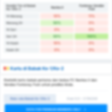
Kondisi Tim di Babak
Fontenay Vendée
Nantes II
Ke-1/Ke-2
Foot
10%
11%
1H Menang
50%
0%
Menang 2H
0%
0%
1H Seri
50%
100%
Seri 2H
10%
0%
1H Kalah
0%
0%
Kalah 2H
Kartu di Babak Ke-1/Ke-2
Statistik kartu babak pertama dan kedua FC Nantes II dan
Vendee Fontenay Foot untuk prediksi Anda.
Rata-rata Babak Ke-1/Ke-2
Over 0.5 ~ 3 (1H/2H)
DATA FOR PREMIUM MEMBERS ONLY