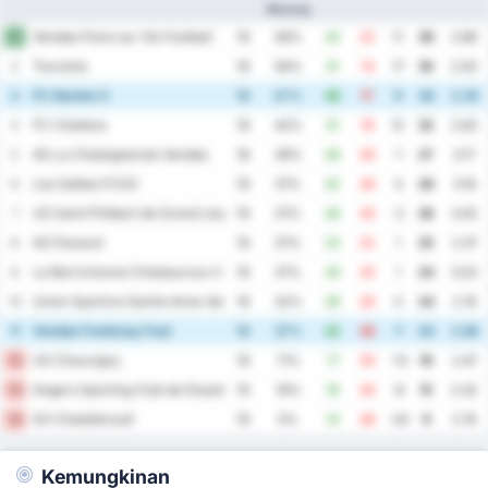
Menang
Vendee Poire sur Vie Football
1
19
58%
33
22
11
39
2.89
Touraine
2
18
56%
31
14
17
35
2.50
FC Nantes II
3
19
47%
26
17
9
34
2.26
FC Challans
4
19
42%
31
19
12
32
2.63
AS La Chataigneraie Vendee
5
18
39%
28
29
-1
27
3.17
Les Sables FCOC
6
19
37%
32
28
4
26
3.16
US Saint Philbert de Grand Lieu
7
19
37%
28
30
-2
26
3.05
AS Panazol
8
19
37%
23
22
1
25
2.37
La Berrichonne Chateauroux II
9
19
37%
34
33
1
24
3.53
Union Sportive Sainte Anne Vertou
10
19
32%
26
26
0
24
2.74
Vendee Fontenay Foot
11
19
37%
22
29
-7
24
2.68
US Chauvigny
12
19
11%
17
30
-13
16
2.47
Angers Sporting Club de lOuest II
13
19
16%
18
26
-8
15
2.32
SO Chatellerault
14
19
5%
14
38
-24
9
2.74
Kemungkinan