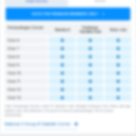
Total Corner
1H/2H
DATA FOR PREMIUM MEMBERS ONLY
Pertandingan Corner
Fontenay
Nantes II
Rata-rata
Vendée Foot
Over 6
Over 7
Over 8
Over 9
Over 10
Over 11
Over 12
Over 13
Total Tendangan Korner untuk FC Nantes II dan Vendee Fontenay Foot. Rata-rata liga
adalah rata-rata National 3 Group B di seluruh pertandingan 132 di musim
2025/2026.
National 3 Group B Statistik Corner