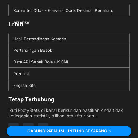
Konverter Odds - Konversi Odds Desimal, Pecahan,
Amerika
Lebih
Hasil Pertandingan Kemarin
Pertandingan Besok
Data API Sepak Bola (JSON)
Prediksi
English Site
Tetap Terhubung
Ikuti FootyStats di kanal berikut dan pastikan Anda tidak
ketinggalan statistik, pilihan, atau fitur baru.
GABUNG PREMUM. UNTUNG SEKARANG.