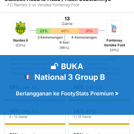
- FC Nantes II vs Vendee Fontenay Foot
13
Game
23%
46%
31%
3 Kemenangan
4 Kemenangan
Nantes II
Fontenay
6 Seri
Vendée Foot
(23%)
(46%)
(31%)
Rekor head to head FC Nantes II vs Vendee Fontenay Foot menunjukkan
BUKA
bahwa dari 13 pertemuan yang mereka lakukan, FC Nantes II telah
memenangkan 3 kali dan Vendee Fontenay Foot telah memenangkan 4 kali.
Pertandingan 6 antara FC Nantes II dan Vendee Fontenay Foot berakhir seri.
National 3 Group B
69%
46%
Over 1,5
Over 2,5
Berlangganan ke FootyStats Premium
9 / 13 Game
6 / 13 Game
46%
54%
Over 3,5
BTTS
6 / 13 Game
7 / 13 Game