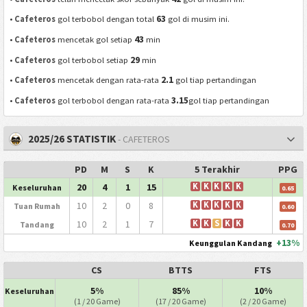
63
•
Cafeteros
gol terbobol dengan total
gol di musim ini.
43
•
Cafeteros
mencetak gol setiap
min
29
•
Cafeteros
gol terbobol setiap
min
2.1
•
Cafeteros
mencetak dengan rata-rata
gol tiap pertandingan
3.15
•
Cafeteros
gol terbobol dengan rata-rata
gol tiap pertandingan
2025/26 STATISTIK
- CAFETEROS
PD
M
S
K
5 Terakhir
PPG
20
4
1
15
K
K
K
K
K
Keseluruhan
0.65
10
2
0
8
K
K
K
K
K
Tuan Rumah
0.60
10
2
1
7
K
K
S
K
K
Tandang
0.70
+13%
Keunggulan Kandang
CS
BTTS
FTS
5%
85%
10%
Keseluruhan
(1 / 20 Game)
(17 / 20 Game)
(2 / 20 Game)