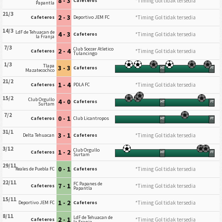
8 - 3
*Timing Gol tidak tersedia
Cafeteros
Papantla
21/3
2 - 3
*Timing Gol tidak tersedia
Cafeteros
Deportivo JEM FC
14/3
LdF de Tehuacan de
4 - 3
*Timing Gol tidak tersedia
Cafeteros
la Franja
7/3
Club Soccer Atletico
2 - 4
*Timing Gol tidak tersedia
Cafeteros
Tulancingo
1/3
Tlapa
3 - 3
Cafeteros
HT
FT
Mazatecochco
21/2
1 - 4
*Timing Gol tidak tersedia
Cafeteros
PDLA FC
15/2
Club Orgullo
4 - 0
Cafeteros
HT
FT
Surtam
7/2
0 - 1
Cafeteros
Club Licantropos
HT
FT
31/1
3 - 1
*Timing Gol tidak tersedia
Delta Tehuacan
Cafeteros
3/12
Club Orgullo
1 - 2
Cafeteros
HT
FT
Surtam
29/11
0 - 1
*Timing Gol tidak tersedia
Reales de Puebla FC
Cafeteros
22/11
FC Papanes de
7 - 1
*Timing Gol tidak tersedia
Cafeteros
Papantla
15/11
1 - 2
*Timing Gol tidak tersedia
Deportivo JEM FC
Cafeteros
8/11
LdF de Tehuacan de
2 - 1
*Timing Gol tidak tersedia
Cafeteros
la Franja