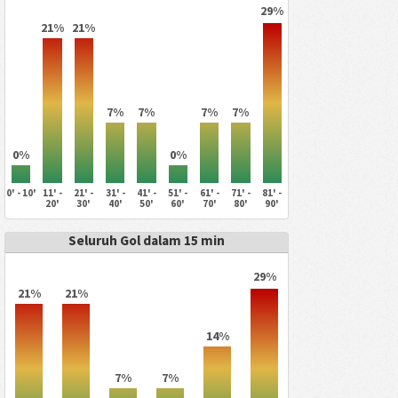
29%
21%
21%
7%
7%
7%
7%
0%
0%
0' - 10'
11' -
21' -
31' -
41' -
51' -
61' -
71' -
81' -
20'
30'
40'
50'
60'
70'
80'
90'
Seluruh Gol dalam 15 min
29%
21%
21%
14%
7%
7%