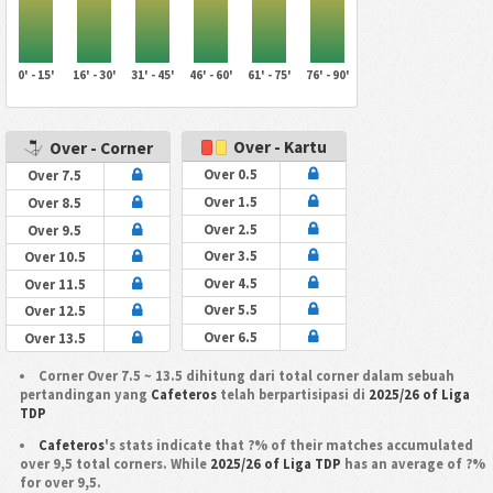
0' - 15'
16' - 30'
31' - 45'
46' - 60'
61' - 75'
76' - 90'
Over - Kartu
Over - Corner
Over 0.5
Over 7.5
Over 1.5
Over 8.5
Over 2.5
Over 9.5
Over 3.5
Over 10.5
Over 4.5
Over 11.5
Over 5.5
Over 12.5
Over 6.5
Over 13.5
Corner Over 7.5 ~ 13.5 dihitung dari total corner dalam sebuah
pertandingan yang
Cafeteros
telah berpartisipasi di
2025/26 of Liga
TDP
Cafeteros
's stats indicate that ?% of their matches accumulated
over 9,5 total corners. While
2025/26 of Liga TDP
has an average of ?%
for over 9,5.