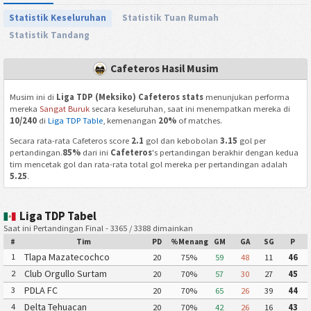
Statistik Keseluruhan
Statistik Tuan Rumah
Statistik Tandang
Cafeteros Hasil Musim
Musim ini di
Liga TDP (Meksiko) Cafeteros stats
menunjukan performa
mereka
Sangat Buruk
secara keseluruhan, saat ini menempatkan mereka di
10/240
di
Liga TDP Table
, kemenangan
20%
of matches.
Secara rata-rata Cafeteros score
2.1
gol dan kebobolan
3.15
gol per
pertandingan.
85%
dari ini
Cafeteros
's pertandingan berakhir dengan kedua
tim mencetak gol dan rata-rata total gol mereka per pertandingan adalah
5.25
.
Liga TDP Tabel
Saat ini Pertandingan Final - 3365 / 3388 dimainkan
#
Tim
PD
%Menang
GM
GA
SG
P
Tlapa Mazatecochco
1
20
75%
59
48
11
46
Club Orgullo Surtam
2
20
70%
57
30
27
45
PDLA FC
3
20
70%
65
26
39
44
Delta Tehuacan
4
20
70%
42
26
16
43