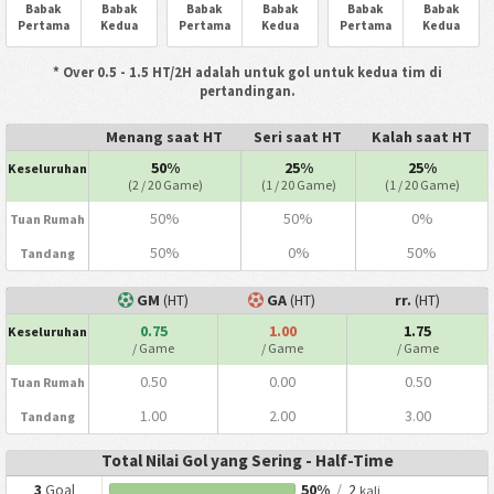
Babak
Babak
Babak
Babak
Babak
Babak
Pertama
Kedua
Pertama
Kedua
Pertama
Kedua
* Over 0.5 - 1.5 HT/2H adalah untuk gol untuk kedua tim di
pertandingan.
Menang saat HT
Seri saat HT
Kalah saat HT
50%
25%
25%
Keseluruhan
(2 / 20 Game)
(1 / 20 Game)
(1 / 20 Game)
50%
50%
0%
Tuan Rumah
50%
0%
50%
Tandang
GM
(HT)
GA
(HT)
rr.
(HT)
0.75
1.00
1.75
Keseluruhan
/ Game
/ Game
/ Game
0.50
0.00
0.50
Tuan Rumah
1.00
2.00
3.00
Tandang
Total Nilai Gol yang Sering - Half-Time
3
Goal
50%
/
2
kali