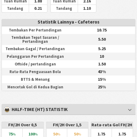
1.88
2.16
Tuan Rumah
Tuan Rumah
0.21
1.10
Tandang
Tandang
Statistik Lainnya - Cafeteros
10.75
Tembakan Per Pertandingan
Tembakan Tepat Sasaran /
5.50
Pertandingan
5.25
Tembakan Gagal / Pertandingan
10
Pelanggaran Per Pertandingan
1.50
Offside / pertandingan
43%
Rata-Rata Penguasaan Bola
15%
BTTS & Menang
25%
Mencetak Gol di Kedua Bagian
HALF-TIME (HT) STATISTIK
FH/2H Over 0,5
FH/2H Over 1,5
Rata-rata Gol FH/2H
75
100
50
50
1.75
1.75
%
%
%
%