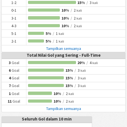
1-2
15%
/
3
kali
0-1
10%
/
2
kali
3-1
10%
/
2
kali
4-3
10%
/
2
kali
5-1
5%
/
1
kali
2-1
5%
/
1
kali
Tampilkan semuanya
Total Nilai Gol yang Sering - Full-Time
3
Goal
20%
/
4
kali
6
Goal
15%
/
3
kali
4
Goal
15%
/
3
kali
7
Goal
15%
/
3
kali
1
Goal
10%
/
2
kali
11
Goal
10%
/
2
kali
Tampilkan semuanya
Seluruh Gol dalam 10 min