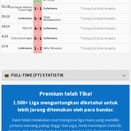
31/10
Club Soccer Atletico
3 - 1
*Timing Gol tidak tersedia
Cafeteros
Tulancingo
25/10
Tlapa
5 - 6
*Timing Gol tidak tersedia
Cafeteros
Mazatecochco
18/10
4 - 3
*Timing Gol tidak tersedia
PDLA FC
Cafeteros
4/10
5 - 1
*Timing Gol tidak tersedia
Club Licantropos
Cafeteros
27/9
1 - 2
*Timing Gol tidak tersedia
Cafeteros
Delta Tehuacan
FULL-TIME (FT) STATISTIK
Premium telah Tiba!
1.500+ Liga menguntungkan diketahui untuk
lebih jarang ditemukan oleh para bandar.
Kami telah melakukan riset mengenai liga mana yang memiliki
potensi menang paling tinggi. Dan juga, Anda mendapat statistik