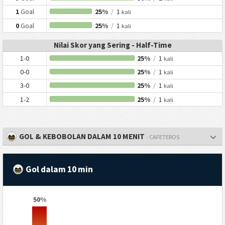
1
Goal
25%
/
1
kali
0
Goal
25%
/
1
kali
Nilai Skor yang Sering - Half-Time
1-0
25%
/
1
kali
0-0
25%
/
1
kali
3-0
25%
/
1
kali
1-2
25%
/
1
kali
GOL & KEBOBOLAN DALAM 10 MENIT
- CAFETEROS
Gol dalam 10 min
50%