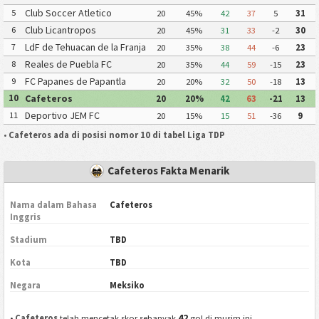
Club Soccer Atletico
5
20
45%
42
37
5
31
Tulancingo
Club Licantropos
6
20
45%
31
33
-2
30
LdF de Tehuacan de la Franja
7
20
35%
38
44
-6
23
Reales de Puebla FC
8
20
35%
44
59
-15
23
FC Papanes de Papantla
9
20
20%
32
50
-18
13
Cafeteros
10
20
20%
42
63
-21
13
Deportivo JEM FC
11
20
15%
15
51
-36
9
•
Cafeteros ada di posisi nomor 10 di tabel Liga TDP
Cafeteros Fakta Menarik
Nama dalam Bahasa
Cafeteros
Inggris
Stadium
TBD
Kota
TBD
Negara
Meksiko
42
•
Cafeteros
telah mencetak skor sebanyak
gol di musim ini.