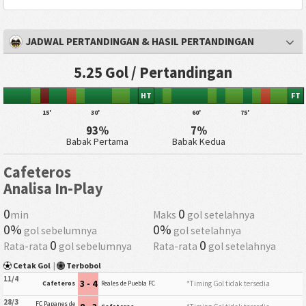
JADWAL PERTANDINGAN & HASIL PERTANDINGAN
5.25 Gol / Pertandingan
HT
FT
15'
30'
60'
75'
93%
7%
Babak Pertama
Babak Kedua
Cafeteros
Analisa In-Play
0
0
min
Maks
gol setelahnya
0%
0%
gol sebelumnya
gol setelahnya
0
0
Rata-rata
gol sebelumnya
Rata-rata
gol setelahnya
Cetak Gol
|
Terbobol
11/4
3 - 4
*Timing Gol tidak tersedia
Cafeteros
Reales de Puebla FC
28/3
FC Papanes de