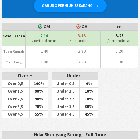
GABUNG PREMIUM SEKARANG
GM
GA
rr.
2.10
3.15
5.25
Keseluruhan
/ pertandingan
/ pertandingan
/ pertandingan
2.40
2.80
5.20
Tuan Rumah
1.80
3.50
5.30
Tandang
Over +
Under -
100%
0%
Over 0,5
Under 0,5
90%
10%
Over 1,5
Under 1,5
90%
10%
Over 2,5
Under 2,5
70%
30%
Over 3,5
Under 3,5
55%
45%
Over 4,5
Under 4,5
Nilai Skor yang Sering - Full-Time