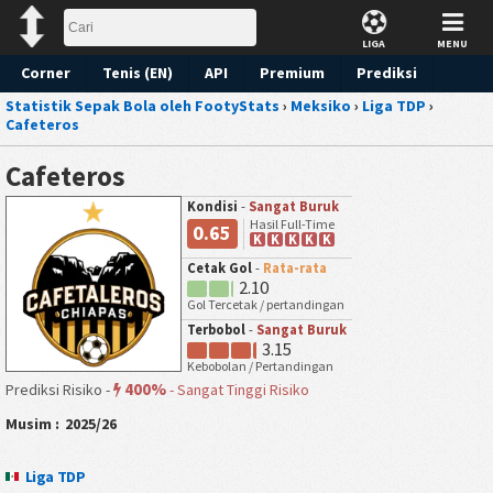
LIGA
MENU
Corner
Tenis (EN)
API
Premium
Prediksi
Statistik Sepak Bola oleh FootyStats
›
Meksiko
›
Liga TDP
›
Cafeteros
Cafeteros
Kondisi
-
Sangat Buruk
Hasil Full-Time
0.65
K
K
K
K
K
Cetak Gol
-
Rata-rata
2.10
Gol Tercetak / pertandingan
Terbobol
-
Sangat Buruk
3.15
Kebobolan / Pertandingan
400%
Prediksi Risiko -
-
Sangat Tinggi Risiko
Musim :
2025/26
Liga TDP