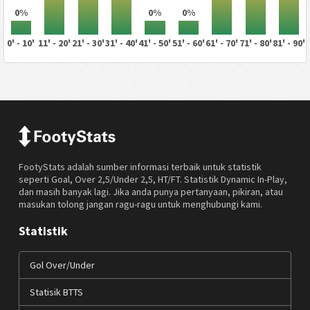
0%
0%
0%
0' - 10'
11' - 20'
21' - 30'
31' - 40'
41' - 50'
51' - 60'
61' - 70'
71' - 80'
81' - 90'
FootyStats adalah sumber informasi terbaik untuk statistik
seperti Goal, Over 2,5/Under 2,5, HT/FT. Statistik Dynamic In-Play,
dan masih banyak lagi. Jika anda punya pertanyaan, pikiran, atau
masukan tolong jangan ragu-ragu untuk menghubungi kami.
Statistik
Gol Over/Under
Statisik BTTS