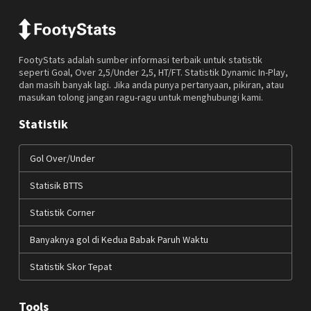
FootyStats adalah sumber informasi terbaik untuk statistik
seperti Goal, Over 2,5/Under 2,5, HT/FT. Statistik Dynamic In-Play,
dan masih banyak lagi. Jika anda punya pertanyaan, pikiran, atau
masukan tolong jangan ragu-ragu untuk menghubungi kami.
Statistik
Gol Over/Under
Statisik BTTS
Statistik Corner
Banyaknya gol di Kedua Babak Paruh Waktu
Statistik Skor Tepat
Tools