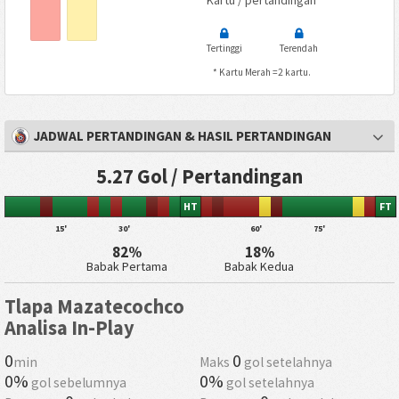
Kartu / pertandingan
Tertinggi
Terendah
* Kartu Merah =2 kartu.
JADWAL PERTANDINGAN & HASIL PERTANDINGAN
5.27 Gol / Pertandingan
HT
FT
15'
30'
60'
75'
82%
18%
Babak Pertama
Babak Kedua
Tlapa Mazatecochco
Analisa In-Play
0
0
min
Maks
gol setelahnya
0%
0%
gol sebelumnya
gol setelahnya