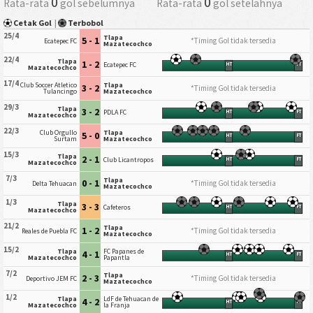
0
0
Rata-rata
gol sebelumnya
Rata-rata
gol setelahnya
Cetak Gol
|
Terbobol
25/4
Tlapa
5 - 1
*Timing Gol tidak tersedia
Ecatepec FC
Mazatecochco
22/4
Tlapa
1 - 2
Ecatepec FC
HT
FT
Mazatecochco
17/4
Club Soccer Atletico
Tlapa
3 - 2
*Timing Gol tidak tersedia
Tulancingo
Mazatecochco
29/3
Tlapa
3 - 2
PDLA FC
HT
FT
Mazatecochco
22/3
Club Orgullo
Tlapa
5 - 0
HT
FT
Surtam
Mazatecochco
15/3
Tlapa
2 - 1
Club Licantropos
HT
FT
Mazatecochco
7/3
Tlapa
0 - 1
*Timing Gol tidak tersedia
Delta Tehuacan
Mazatecochco
1/3
Tlapa
3 - 3
Cafeteros
HT
FT
Mazatecochco
21/2
Tlapa
1 - 2
*Timing Gol tidak tersedia
Reales de Puebla FC
Mazatecochco
15/2
Tlapa
FC Papanes de
4 - 1
HT
FT
Mazatecochco
Papantla
7/2
Tlapa
2 - 3
*Timing Gol tidak tersedia
Deportivo JEM FC
Mazatecochco
1/2
Tlapa
LdF de Tehuacan de
4 - 2
HT
FT
Mazatecochco
la Franja