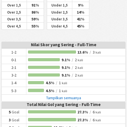
91%
9%
Over 1,5
Under 1,5
86%
14%
Over 2,5
Under 2,5
59%
41%
Over 3,5
Under 3,5
55%
45%
Over 4,5
Under 4,5
Nilai Skor yang Sering - Full-Time
1-2
13.6%
/
3
kali
0-1
9.1%
/
2
kali
2-1
9.1%
/
2
kali
3-2
9.1%
/
2
kali
1-4
4.5%
/
1
kali
5-3
4.5%
/
1
kali
Tampilkan semuanya
Total Nilai Gol yang Sering - Full-Time
5
Goal
27.3%
/
6
kali
3
Goal
27.3%
/
6
kali