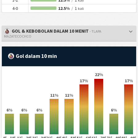
kali
4-0
12.5%
/
1
kali
GOL & KEBOBOLAN DALAM 10 MENIT
- TLAPA
MAZATECOCHCO
Gol dalam 10 min
22%
17%
17%
11%
11%
6%
6%
6%
6%