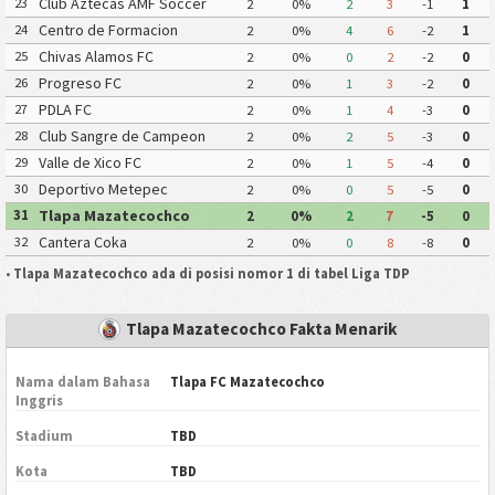
Club Aztecas AMF Soccer
23
2
0%
2
3
-1
1
Aragon
Centro de Formacion
24
2
0%
4
6
-2
1
Chiapas Futbol
Chivas Alamos FC
25
2
0%
0
2
-2
0
Progreso FC
26
2
0%
1
3
-2
0
PDLA FC
27
2
0%
1
4
-3
0
Club Sangre de Campeon
28
2
0%
2
5
-3
0
Valle de Xico FC
29
2
0%
1
5
-4
0
Deportivo Metepec
30
2
0%
0
5
-5
0
Eurosoccer FC
Tlapa Mazatecochco
31
2
0%
2
7
-5
0
Cantera Coka
32
2
0%
0
8
-8
0
•
Tlapa Mazatecochco ada di posisi nomor 1 di tabel Liga TDP
Tlapa Mazatecochco Fakta Menarik
Nama dalam Bahasa
Tlapa FC Mazatecochco
Inggris
Stadium
TBD
Kota
TBD