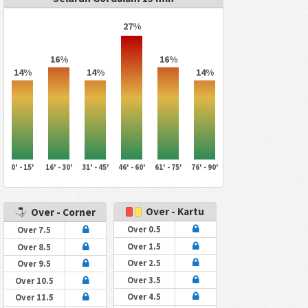
27%
16%
16%
14%
14%
14%
0' - 15'
16' - 30'
31' - 45'
46' - 60'
61' - 75'
76' - 90'
Over - Kartu
Over - Corner
Over 0.5
Over 7.5
Over 1.5
Over 8.5
Over 2.5
Over 9.5
Over 3.5
Over 10.5
Over 4.5
Over 11.5