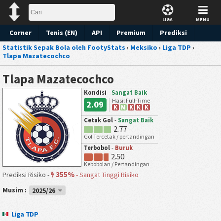
LIGA
MENU
Corner
Tenis (EN)
API
Premium
Prediksi
Statistik Sepak Bola oleh FootyStats
›
Meksiko
›
Liga TDP
›
Tlapa Mazatecochco
Tlapa Mazatecochco
Kondisi
-
Sangat Baik
Hasil Full-Time
2.09
K
M
K
K
K
Cetak Gol
-
Sangat Baik
2.77
Gol Tercetak / pertandingan
Terbobol
-
Buruk
2.50
Kebobolan / Pertandingan
355%
Prediksi Risiko -
-
Sangat Tinggi Risiko
Musim :
2025/26
Liga TDP