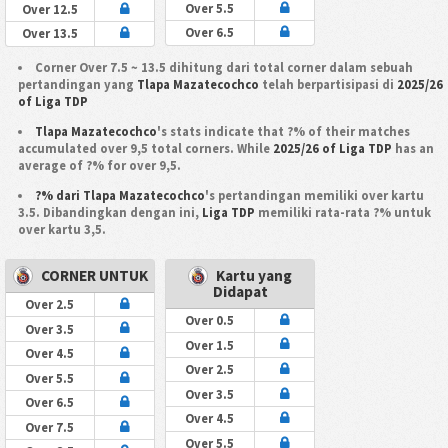
Over 5.5
Over 12.5
Over 6.5
Over 13.5
Corner Over 7.5 ~ 13.5 dihitung dari total corner dalam sebuah
pertandingan yang
Tlapa Mazatecochco
telah berpartisipasi di
2025/26
of Liga TDP
Tlapa Mazatecochco
's stats indicate that ?% of their matches
accumulated over 9,5 total corners. While
2025/26 of Liga TDP
has an
average of ?% for over 9,5.
?% dari Tlapa Mazatecochco
's pertandingan memiliki over kartu
3.5. Dibandingkan dengan ini,
Liga TDP
memiliki rata-rata ?% untuk
over kartu 3,5.
CORNER UNTUK
Kartu yang
Didapat
Over 2.5
Over 0.5
Over 3.5
Over 1.5
Over 4.5
Over 2.5
Over 5.5
Over 3.5
Over 6.5
Over 4.5
Over 7.5
Over 5.5