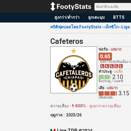
สูงกว่า/ต่ำกว่า
ลูกเตะมุม
BTTS
สถิติฟุตบอลโดย FootyStats
›
เม็กซิโก
›
Liga
Cafeteros
ฟอร์ม
-
แย่มาก
0.65
ผลการแข่งขันเต็มเ
L
L
L
L
L
ทำประตู
-
เฉลี่ย
2.10
ยิงประตู / แมตช์
เสีย
-
แย่มาก
3.15
เสียต่อนัด
400%
ความเสี่ยง -
-
สูงมาก ความเสี่ยง
ฤดูกาล :
2025/26
Liga TDP ตาราง