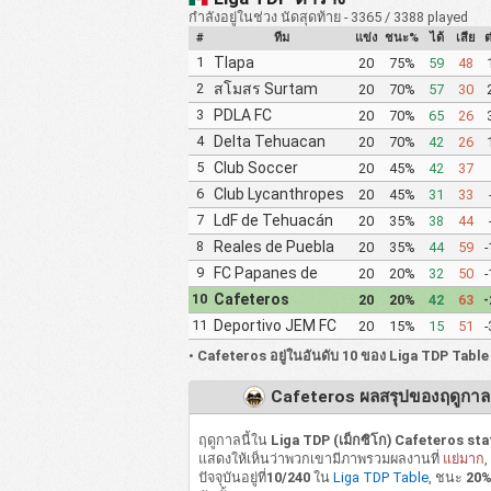
กำลังอยู่ในช่วง นัดสุดท้าย - 3365 / 3388 played
#
ทีม
แข่ง
ชนะ%
ได้
เสีย
ต
1
Tlapa
20
75%
59
48
Mazatecochco
2
สโมสร Surtam
20
70%
57
30
Pride
3
PDLA FC
20
70%
65
26
4
Delta Tehuacan
20
70%
42
26
5
Club Soccer
20
45%
42
37
Atlético Tulancingo
6
Club Lycanthropes
20
45%
31
33
7
LdF de Tehuacán
20
35%
38
44
de la Franja
8
Reales de Puebla
20
35%
44
59
-
FC
9
FC Papanes de
20
20%
32
50
-
Papantla
10
Cafeteros
20
20%
42
63
-
11
Deportivo JEM FC
20
15%
15
51
-
•
Cafeteros อยู่ในอันดับ 10 ของ Liga TDP Table
Cafeteros ผลสรุปของฤดูกาล
ฤดูกาลนี้ใน
Liga TDP (เม็กซิโก) Cafeteros sta
แสดงให้เห็นว่าพวกเขามีภาพรวมผลงานที่
แย่มาก
,
ปัจจุบันอยู่ที่
10/240
ใน
Liga TDP Table
, ชนะ
20