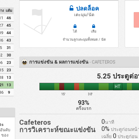
ปลดล็อค
่าง
แต้ม
เตะมุม/นัด
11
46
27
45
ได้
เสีย
39
44
จำนวนลูกเตะมุมทั้งหมด / นัด
16
43
5
31
-2
30
การแข่งขัน & ผลการแข่งขัน
- CAFETEROS
-6
23
15
23
5.25 ประตูต่อ
18
13
21
13
HT
36
9
15'
30'
93%
ครึ่งแรก
0
Cafeteros
นาที
ts
0%
การวิเคราะห์ขณะแข่งขัน
ประตูก่อนหน้
 อันดับ
0
%
ของ
เฉลี่ย
ประตูก่อน