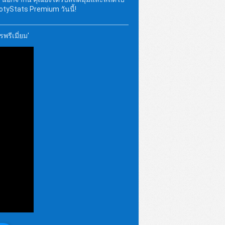
tyStats Premium วันนี้!
พรีเมี่ยม'