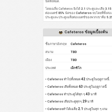
นัดทั้งหมด.
โดยเฉลี่ย Cafeteros ยิงได้
2.1
ประตูและเสีย
3.15
ต่อแมตช์
85%
นัดของ
Cafeteros
จบโดยที่ทั้งสอ
ประตูและประตูเฉลี่ยต่อแมตช์ของพวกเขาคือ
5.2
Cafeteros ข้อมูลเบื้องต้น
ชื่อภาษาอังกฤษ
Cafeteros
สนาม
TBD
เมือง
TBD
ประเทศ
เม็กซิโก
42
•
Cafeteros
ทำไปทั้งหมด
ประตูในฤดูกาลนี้.
63
•
Cafeteros
เสียทั้งหมด
ประตูในฤดูกาลนี้
43
•
Cafeteros
ทำประตูได้ทุก ๆ
นาที
29
•
Cafeteros
เสียประตูทุกๆ
นาที
2.1
•
Cafeteros
ทำได้เฉลี่ย
ประตูในทุก ๆ เกม