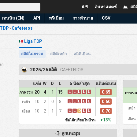
API
ค้นหาแมตช์
สถิต
เทนนิส (EN)
API
พรีเมี่ยม
การทำนาย
CSV
 TDP
›
Cafeteros
Liga TDP
สถิติโดยรวม
สถิติเหย้า
สถิติเยือน
วลา
2025/26สถิติ
- CAFETEROS
แข่ง
W
D
L
5 นัดล่าสุด
แต้มต่อเกม
L
L
L
L
L
0.65
20
4
1
15
ภาพรวม
ภาพรว
L
L
L
L
L
0.60
10
2
0
8
เหย้า
เหย้า
L
L
D
L
L
0.70
10
2
1
7
เยือน
เยือน
+13%
ข้อได้เปรียบในบ้าน
ลูกเตะมุม