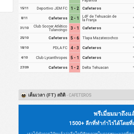
Papantla
Deportivo JEM FC
1 - 2
Cafeteros
15/11
LdF de Tehuacán de
Cafeteros
2 - 1
8/11
la Franja
Club Soccer Atlético
3 - 1
Cafeteros
31/10
Tulancingo
Cafeteros
5 - 6
Tlapa Mazatecochco
25/10
PDLA FC
4 - 3
Cafeteros
18/10
Club Lycanthropes
5 - 1
Cafeteros
4/10
Cafeteros
1 - 2
Delta Tehuacan
27/09
เต็มเวลา (FT) สถิติ
- CAFETEROS
พรีเมี่ยมมาถึงแล
1500+ ลีกที่ทำกำไรได้โดยที่เจ
เราได้ทำการวิจัยแล้วว่าลีกใดมีศักยภาพในการชนะมากที่สุด น