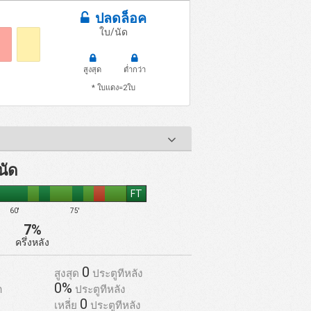
ปลดล็อค
ใบ/นัด
สูงสุด
ต่ำกว่า
* ใบแดง=2ใบ
นัด
FT
60'
75'
7%
ครึ่งหลัง
0
สูงสุด
ประตูทีหลัง
0%
า
ประตูทีหลัง
0
เหลี่ย
ประตูทีหลัง