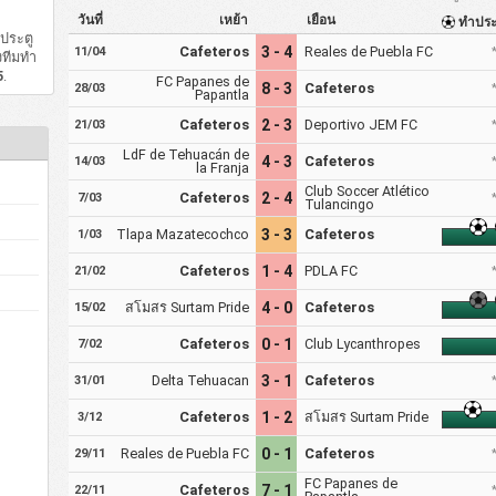
วันที่
เหย้า
เยือน
ทำปร
ประตู
Cafeteros
3 - 4
Reales de Puebla FC
11/04
งทีมทำ
5
.
FC Papanes de
8 - 3
Cafeteros
28/03
Papantla
Cafeteros
2 - 3
Deportivo JEM FC
21/03
LdF de Tehuacán de
4 - 3
Cafeteros
14/03
la Franja
Club Soccer Atlético
Cafeteros
2 - 4
7/03
Tulancingo
Tlapa Mazatecochco
3 - 3
Cafeteros
1/03
Cafeteros
1 - 4
PDLA FC
21/02
สโมสร Surtam Pride
4 - 0
Cafeteros
15/02
Cafeteros
0 - 1
Club Lycanthropes
7/02
Delta Tehuacan
3 - 1
Cafeteros
31/01
Cafeteros
1 - 2
สโมสร Surtam Pride
3/12
Reales de Puebla FC
0 - 1
Cafeteros
29/11
FC Papanes de
Cafeteros
7 - 1
22/11