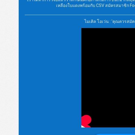
เหลืองใบแดงพร้อมกับ CSV สมัครสมาชิก Foo
ไมเคิล โอเว่น : 'คุณควรสมัคร