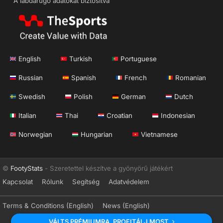
A labdarúgó adatokat biztosítva
English
Turkish
Portuguese
Russian
Spanish
French
Romanian
Swedish
Polish
German
Dutch
Italian
Thai
Croatian
Indonesian
Norwegian
Hungarian
Vietnamese
©
FootyStats
- Szeretettel készítve a gyönyörű játékért
Kapcsolat
Rólunk
Segítség
Adatvédelem
Terms & Conditions (English)
News (English)
VÁLTS PRÉMIUMRA. PROFITÁLJ MOST.