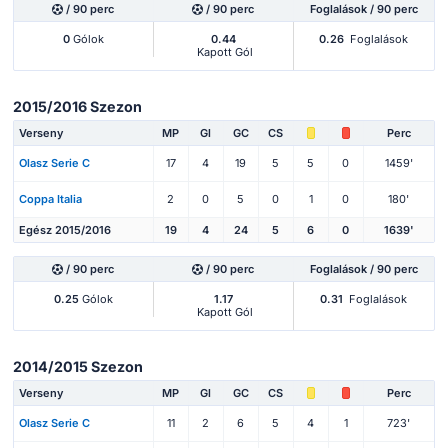
/ 90 perc
/ 90 perc
Foglalások / 90 perc
0
Gólok
0.44
0.26
Foglalások
Kapott Gól
2015/2016 Szezon
Verseny
MP
Gl
GC
CS
Perc
Olasz Serie C
17
4
19
5
5
0
1459'
Coppa Italia
2
0
5
0
1
0
180'
Egész 2015/2016
19
4
24
5
6
0
1639'
/ 90 perc
/ 90 perc
Foglalások / 90 perc
0.25
Gólok
1.17
0.31
Foglalások
Kapott Gól
2014/2015 Szezon
Verseny
MP
Gl
GC
CS
Perc
Olasz Serie C
11
2
6
5
4
1
723'