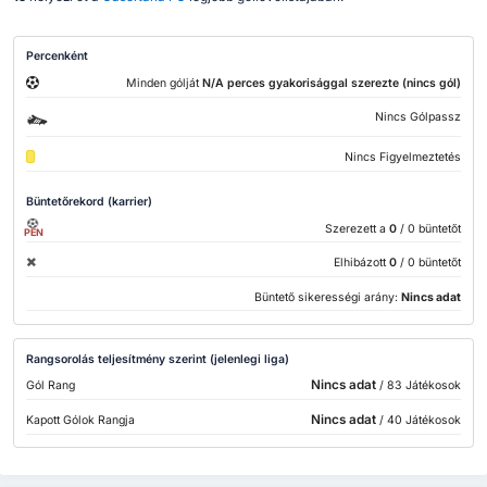
Percenként
Minden gólját
N/A perces gyakorisággal szerezte (nincs gól)
Nincs Gólpassz
Nincs Figyelmeztetés
Büntetőrekord (karrier)
Szerezett a
0
/ 0 büntetőt
PEN
Elhibázott
0
/ 0 büntetőt
Büntető sikerességi arány:
Nincs adat
Rangsorolás teljesítmény szerint (jelenlegi liga)
Nincs adat
Gól Rang
/ 83 Játékosok
Nincs adat
Kapott Gólok Rangja
/ 40 Játékosok