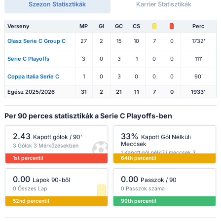
Szezon Statisztikák
Karrier Statisztikák
Verseny
MP
Gl
GC
CS
Perc
Olasz Serie C Group C
27
2
15
10
7
0
1732'
Serie C Playoffs
3
0
3
1
0
0
111'
Coppa Italia Serie C
1
0
3
0
0
0
90'
Egész 2025/2026
31
2
21
11
7
0
1933'
Per 90 perces statisztikák a Serie C Playoffs-ben
2.43
33%
Kapott gólok / 90'
Kapott Gól Nélküli
Meccsek
3 Gólok 3 Mérkőzésekben
1 Kapott gól nélküli meccsek 3
1st percentil
64th percentil
Mérkőzésekben
0.00
0.00
Lapok 90-ből
Passzok / 90
0 Összes Lap
0 Passzok száma
52nd percentil
99th percentil