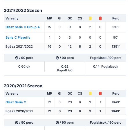
2021/2022 Szezon
Verseny
MP
Gl
GC
CS
Perc
Olasz Serie C Group A
15
0
9
8
2
0
1301'
Serie C Playoffs
1
0
3
0
0
0
90'
Egész 2021/2022
16
0
12
8
2
0
1391'
/ 90 perc
/ 90 perc
Foglalások / 90 perc
0
Gólok
0.62
0.14
Foglalások
Kapott Gól
2020/2021 Szezon
Verseny
MP
Gl
GC
CS
Perc
Olasz Serie C
21
0
23
6
3
1
1649'
Egész 2020/2021
21
0
23
6
3
1
1649'
/ 90 perc
/ 90 perc
Foglalások / 90 perc