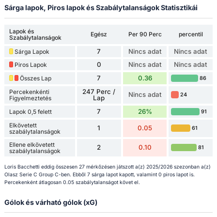
Sárga lapok, Piros lapok és Szabálytalanságok Statisztikái
Lapok és
Egész
Per 90 Perc
percentil
Szabálytalanságok
7
Nincs adat
Nincs adat
Sárga Lapok
0
Nincs adat
Nincs adat
Piros Lapok
7
0.36
Összes Lap
86
247 Perc /
Percekenkénti
Nincs adat
24
Lap
Figyelmeztetés
7
26%
Lapok 0,5 felett
91
Elkövetett
1
0.05
61
szabálytalanságok
Ellene elkövetett
2
0.10
81
szabálytalanságok
Loris Bacchetti eddig összesen 27 mérkőzésen játszott a(z) 2025/2026 szezonban a(z)
Olasz Serie C Group C-ben. Ebből 7 sárga lapot kapott, valamint 0 piros lapot is.
Percekenként átlagosan 0.05 szabálytalanságot követ el.
Gólok és várható gólok (xG)