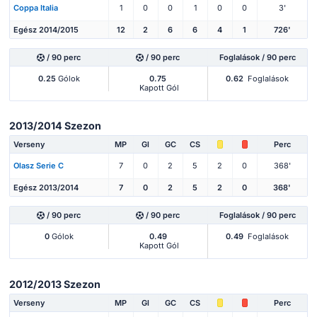
Coppa Italia
1
0
0
1
0
0
3'
Egész 2014/2015
12
2
6
6
4
1
726'
/ 90 perc
/ 90 perc
Foglalások / 90 perc
0.25
Gólok
0.75
0.62
Foglalások
Kapott Gól
2013/2014 Szezon
Verseny
MP
Gl
GC
CS
Perc
Olasz Serie C
7
0
2
5
2
0
368'
Egész 2013/2014
7
0
2
5
2
0
368'
/ 90 perc
/ 90 perc
Foglalások / 90 perc
0
Gólok
0.49
0.49
Foglalások
Kapott Gól
2012/2013 Szezon
Verseny
MP
Gl
GC
CS
Perc