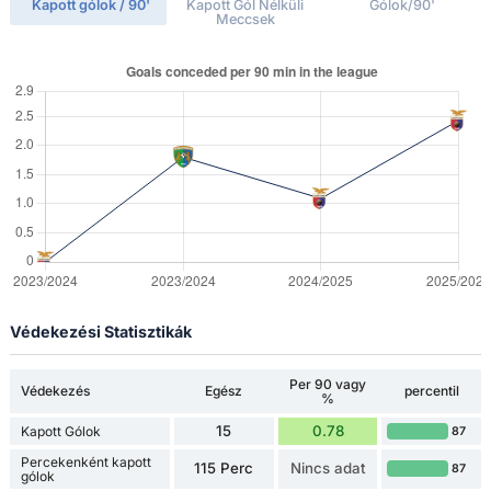
Kapott gólok / 90'
Kapott Gól Nélküli
Gólok/90'
Meccsek
Védekezési Statisztikák
Per 90 vagy
Védekezés
Egész
percentil
%
15
0.78
Kapott Gólok
87
Percekenként kapott
115 Perc
Nincs adat
87
gólok