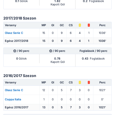
0.1
Gólok
1.82
0.2
Foglalások
Kapott Gól
2017/2018 Szezon
Verseny
MP
Gl
GC
CS
Perc
Olasz Serie C
15
0
9
6
4
1
1036'
Egész 2017/2018
15
0
9
6
4
1
1036'
/ 90 perc
/ 90 perc
Foglalások / 90 perc
0
Gólok
0.78
0.43
Foglalások
Kapott Gól
2016/2017 Szezon
Verseny
MP
Gl
GC
CS
Perc
Olasz Serie C
12
0
5
7
3
0
1021'
Coppa Italia
1
0
0
0
0
0
0'
Egész 2016/2017
13
0
5
7
3
0
1021'