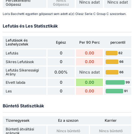
Percekenkénti
Nincs
Nincs adat
Nincs adat
Gólpassz
Gólpassz
Loris Bacchetti egyetlen gólpasszt sem adott a(z) Olasz Serie C Group C szezonban.
Lefutás és Les Statisztikák
Lefutások és
Egész
Per 90 Perc
percentil
Leshelyzetek
0
0.00
Lefutás
62
0
0.00
Sikres Lefutások
66
Lefutás Sikerességi
0.00%
Nincs adat
66
Arány
0
0.00
Elvett labda
99
0
0.00
Les
91
Büntető Statisztikák
Tizenegyesek
Ez a szezon
Karrier
Büntető átváltási
Nincs bűntető
Nincs bűntető
arányok