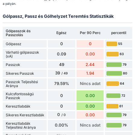
a pályán.
Gólpassz, Passz és Gólhelyzet Teremtés Statisztikák
Gólpasszok és
Egész
Per 90 Perc
percentil
Passzolás
0
0
Gólpassz
55
Várható gólpasszok
0.09
0.00
63
(xA)
49
2.44
Passzok
79
39
1.94
Sikeres Passzok
80
/ 49
Passzok Teljesítési
79.59%
Nincs adat
64
Aránya
Kulcsfontosságú
0
0.00
72
Passzok
0
0.00
Keresztlabdák
61
0
0.00
Sikeres Keresztlabdák
79
/ 0
Keresztlabdák
0.00%
Nincs adat
79
Teljesítési Aránya