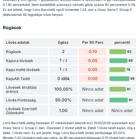
0.1 90 percenként. Nem büntetőből származó várható gólok száma 90 percenként 0.06.
Ez azt jelenti, hogy Loris Bacchetti npxG kimenete 1.24, ami a Olasz Serie C Group C
játékosainak 65 legjobbjai közé helyezi.
Rúgások
Lövés adatok
Egész
Per 90 Perc
percentil
2
0.10
Rúgások
83
1
0.05
Kapura lövések
89
/ 2
1
0.05
Kapu mellé lövések
78
/ 2
0 idők
0.00
Kapufát Talált
99
Lövések átváltási
100.00%
Nincs adat
81
aránya
50.00%
Nincs adat
Lövés Pontosság
91
Lövések Szerzett
1.00
Nincs adat
Nincs adat
Gólonként
Loris Bacchetti eddig összesen 27 mérkőzésen játszott a(z) 2025/2026 szezonban a(z)
Olasz Serie C Group C-ben. Összesen 2 lövést adott le. Ebből 1 lövés talált kaput, míg a
többi, 1 lövés nem. Ez azt jelenti, hogy Loris Bacchetti lövési pontossága 50.00%.
Minden 1.00 lövésére esik egy gólja, és 90 percenként átlagosan 0.10 lövést hajt végre