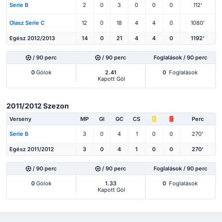
Serie B
2
0
3
0
0
0
112'
Olasz Serie C
12
0
18
4
4
0
1080'
Egész 2012/2013
14
0
21
4
4
0
1192'
/ 90 perc
/ 90 perc
Foglalások / 90 perc
0
Gólok
2.41
0
Foglalások
Kapott Gól
2011/2012 Szezon
Verseny
MP
Gl
GC
CS
Perc
Serie B
3
0
4
1
0
0
270'
Egész 2011/2012
3
0
4
1
0
0
270'
/ 90 perc
/ 90 perc
Foglalások / 90 perc
0
Gólok
1.33
0
Foglalások
Kapott Gól