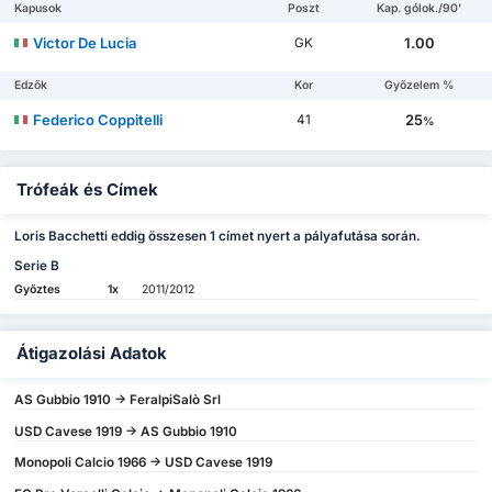
Kapusok
Poszt
Kap. gólok./90'
Victor De Lucia
1.00
GK
Edzők
Kor
Győzelem %
Federico Coppitelli
25
41
%
Trófeák és Címek
Loris Bacchetti eddig összesen 1 címet nyert a pályafutása során.
Serie B
Győztes
1x
2011/2012
Átigazolási Adatok
AS Gubbio 1910 -> FeralpiSalò Srl
USD Cavese 1919 -> AS Gubbio 1910
Monopoli Calcio 1966 -> USD Cavese 1919