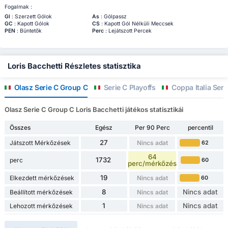
Fogalmak :
Gl
: Szerzett Gólok
As
: Gólpassz
GC
: Kapott Gólok
CS
: Kapott Gól Nélküli Meccsek
PEN
: Büntetők
Perc
: Lejátszott Percek
Loris Bacchetti Részletes statisztika
Olasz Serie C Group C
Serie C Playoffs
Coppa Italia Seri
Olasz Serie C Group C Loris Bacchetti játékos statisztikái
Összes
Egész
Per 90 Perc
percentil
27
Játszott Mérkőzések
Nincs adat
62
64
1732
perc
60
perc/mérkőzés
19
Elkezdett mérkőzések
Nincs adat
60
8
Nincs adat
Beállított mérkőzések
Nincs adat
1
Nincs adat
Lehozott mérkőzések
Nincs adat