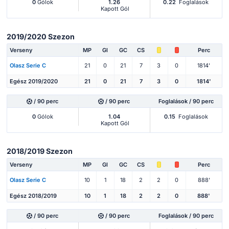
0
Gólok
1.26
0.22
Foglalások
Kapott Gól
2019/2020 Szezon
Verseny
MP
Gl
GC
CS
Perc
Olasz Serie C
21
0
21
7
3
0
1814'
Egész 2019/2020
21
0
21
7
3
0
1814'
/ 90 perc
/ 90 perc
Foglalások / 90 perc
0
Gólok
1.04
0.15
Foglalások
Kapott Gól
2018/2019 Szezon
Verseny
MP
Gl
GC
CS
Perc
Olasz Serie C
10
1
18
2
2
0
888'
Egész 2018/2019
10
1
18
2
2
0
888'
/ 90 perc
/ 90 perc
Foglalások / 90 perc