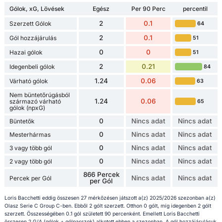
Gólok, xG, Lövések
Egész
Per 90 Perc
percentil
2
0.1
Szerzett Gólok
64
2
0.1
Gól hozzájárulás
51
0
0
Hazai gólok
51
2
0.21
Idegenbeli gólok
84
1.24
0.06
Várható gólok
63
Nem büntetőrúgásból
1.24
0.06
származó várható
65
gólok (npxG)
0
Nincs adat
Nincs adat
Büntetők
0
Nincs adat
Nincs adat
Mesterhármas
0
Nincs adat
Nincs adat
3 vagy több gól
0
Nincs adat
Nincs adat
2 vagy több gól
866 Percek
Nincs adat
Nincs adat
Percek per Gól
per Gól
Loris Bacchetti eddig összesen 27 mérkőzésen játszott a(z) 2025/2026 szezonban a(z)
Olasz Serie C Group C-ben. Ebből 2 gólt szerzett. Otthon 0 gólt, míg idegenben 2 gólt
szerzett. Összességében 0.1 gól született 90 percenként. Emellett Loris Bacchetti
összesen 2 G/A (gólok + gólpasszok) alkotott ebben a szezonban. A gól hozzájárulásuk