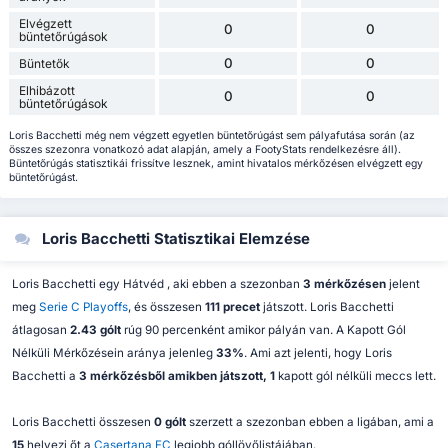
Elvégzett
0
0
büntetőrúgások
0
0
Büntetők
Elhibázott
0
0
büntetőrúgások
Loris Bacchetti még nem végzett egyetlen büntetőrúgást sem pályafutása során (az
összes szezonra vonatkozó adat alapján, amely a FootyStats rendelkezésre áll).
Büntetőrúgás statisztikái frissítve lesznek, amint hivatalos mérkőzésen elvégzett egy
büntetőrúgást.
Loris Bacchetti Statisztikai Elemzése
Loris Bacchetti egy Hátvéd , aki ebben a szezonban
3 mérkőzésen
jelent
meg
Serie C Playoffs
, és összesen
111 precet
játszott. Loris Bacchetti
átlagosan
2.43 gólt
rúg 90 percenként amikor pályán van. A Kapott Gól
Nélküli Mérkőzésein aránya jelenleg
33%
. Ami azt jelenti, hogy Loris
Bacchetti a
3 mérkőzésből amikben játszott, 1
kapott gól nélküli meccs lett.
Loris Bacchetti összesen
0 gólt
szerzett a szezonban ebben a ligában, ami a
15
helyezi őt a
Casertana FC
legjobb góllövőlistájában.