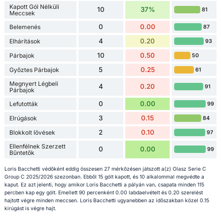
Kapott Gól Nélküli
10
37%
81
Meccsek
0
0.00
Belemenés
87
4
0.20
Elhárítások
93
10
0.50
Párbajok
50
5
0.25
Győztes Párbajok
61
Megnyert Légbeli
4
0.20
91
Párbajok
0
0.00
Lefutották
99
3
0.15
Elrúgások
84
2
0.10
Blokkolt lövések
97
Ellenfélnek Szerzett
0
0.00
99
Bűntetők
Loris Bacchetti védőként eddig összesen 27 mérkőzésen játszott a(z) Olasz Serie C
Group C 2025/2026 szezonban. Ebből 15 gólt kapott, és 10 alkalommal megvédte a
kaput. Ez azt jelenti, hogy amikor Loris Bacchetti a pályán van, csapata minden 115
percben kap egy gólt. Emellett 90 percenként 0.00 labdaelvételt és 0.20 szerelést
hajtott végre minden meccsen. Loris Bacchetti ugyanebben az időszakban közel 0.15
kirúgást is végre hajt.