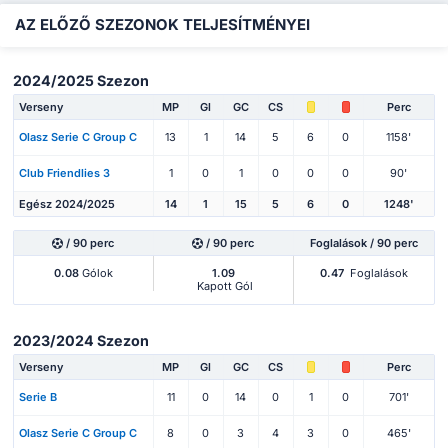
AZ ELŐZŐ SZEZONOK TELJESÍTMÉNYEI
2024/2025 Szezon
Verseny
MP
Gl
GC
CS
Perc
Olasz Serie C Group C
13
1
14
5
6
0
1158'
Club Friendlies 3
1
0
1
0
0
0
90'
Egész 2024/2025
14
1
15
5
6
0
1248'
/ 90 perc
/ 90 perc
Foglalások / 90 perc
0.08
Gólok
1.09
0.47
Foglalások
Kapott Gól
2023/2024 Szezon
Verseny
MP
Gl
GC
CS
Perc
Serie B
11
0
14
0
1
0
701'
Olasz Serie C Group C
8
0
3
4
3
0
465'