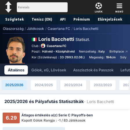
LIGÁK
MENÜ
Szögletek
Tenisz (EN)
API
Prémium
Előrejelzések
Olaszország
/
Játékosok
/
Casertana FC
/
Loris Bacchetti
Loris Bacchetti
Statiszt.
Club :
Casertana FC
Poszt :
Hátvéd - Középhátvéd
Nemzetiség :
Italy
Birthplace :
Gu
Kor (Születésnap) :
33 (1993.02.06.)
Magasság :
194cm
Súly :
Általános
Gólok, xG, Lövések
Asszisztok és Passzok
Lefu
2025/2026
2024/2025
2023/2024
2022/2023
202
2025/2026 és Pályafutás Statisztikák
- Loris Bacchetti
Átlagos értékelés a(z) Serie C Playoffs-ben
6.29
Kapott Gólok Rangja : -1 / 83 Játékosok