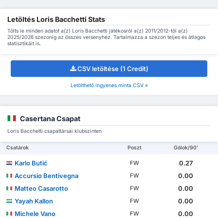
Letöltés Loris Bacchetti Stats
Tölts le minden adatot a(z) Loris Bacchetti játékosról a(z) 2011/2012-től a(z)
2025/2026 szezonig az összes versenyhez. Tartalmazza a szezon teljes és átlagos
statisztikáit is.
CSV letöltése (1 Credit)
Letölthető ingyenes minta CSV »
Casertana Csapat
Loris Bacchetti csapattársai klubszinten
Csatárok
Poszt
Gólok/90'
Karlo Butić
0.27
FW
Accursio Bentivegna
0.00
FW
Matteo Casarotto
0.00
FW
Yayah Kallon
0.00
FW
Michele Vano
0.00
FW