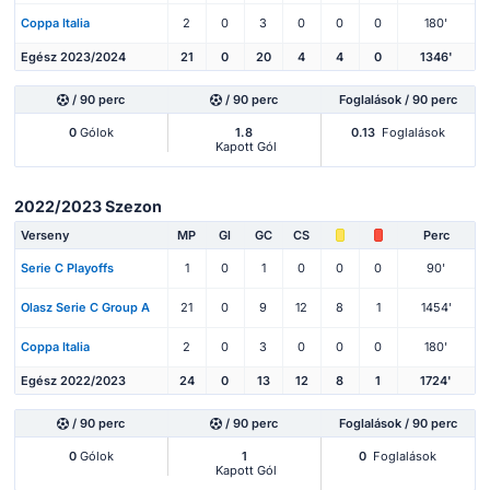
Coppa Italia
2
0
3
0
0
0
180'
Egész 2023/2024
21
0
20
4
4
0
1346'
/ 90 perc
/ 90 perc
Foglalások / 90 perc
0
Gólok
1.8
0.13
Foglalások
Kapott Gól
2022/2023 Szezon
Verseny
MP
Gl
GC
CS
Perc
Serie C Playoffs
1
0
1
0
0
0
90'
Olasz Serie C Group A
21
0
9
12
8
1
1454'
Coppa Italia
2
0
3
0
0
0
180'
Egész 2022/2023
24
0
13
12
8
1
1724'
/ 90 perc
/ 90 perc
Foglalások / 90 perc
0
Gólok
1
0
Foglalások
Kapott Gól