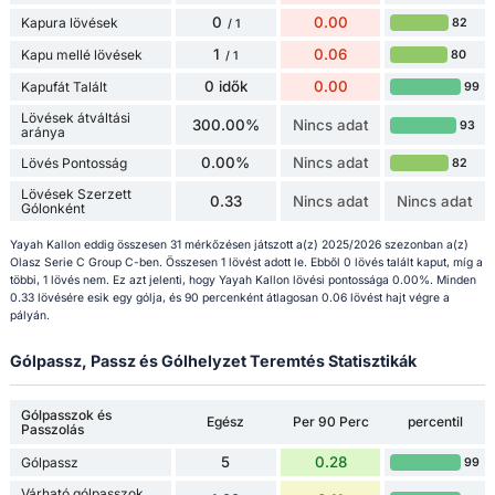
0
0.00
Kapura lövések
82
/ 1
1
0.06
Kapu mellé lövések
80
/ 1
0 idők
0.00
Kapufát Talált
99
Lövések átváltási
300.00%
Nincs adat
93
aránya
0.00%
Nincs adat
Lövés Pontosság
82
Lövések Szerzett
0.33
Nincs adat
Nincs adat
Gólonként
Yayah Kallon eddig összesen 31 mérkőzésen játszott a(z) 2025/2026 szezonban a(z)
Olasz Serie C Group C-ben. Összesen 1 lövést adott le. Ebből 0 lövés talált kaput, míg a
többi, 1 lövés nem. Ez azt jelenti, hogy Yayah Kallon lövési pontossága 0.00%. Minden
0.33 lövésére esik egy gólja, és 90 percenként átlagosan 0.06 lövést hajt végre a
pályán.
Gólpassz, Passz és Gólhelyzet Teremtés Statisztikák
Gólpasszok és
Egész
Per 90 Perc
percentil
Passzolás
5
0.28
Gólpassz
99
Várható gólpasszok