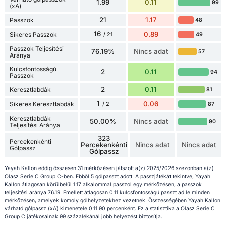
1.99
0.11
99
(xA)
21
1.17
Passzok
48
16
0.89
Sikeres Passzok
49
/ 21
Passzok Teljesítési
76.19%
Nincs adat
57
Aránya
Kulcsfontosságú
2
0.11
94
Passzok
2
0.11
Keresztlabdák
81
1
0.06
Sikeres Keresztlabdák
87
/ 2
Keresztlabdák
50.00%
Nincs adat
90
Teljesítési Aránya
323
Percekenkénti
Percekenkénti
Nincs adat
Nincs adat
Gólpassz
Gólpassz
Yayah Kallon eddig összesen 31 mérkőzésen játszott a(z) 2025/2026 szezonban a(z)
Olasz Serie C Group C-ben. Ebből 5 gólpasszt adott. A passzjátékát tekintve, Yayah
Kallon átlagosan körülbelül 1.17 alkalommal passzol egy mérkőzésen, a passzok
teljesítési aránya 76.19. Emellett átlagosan 0.11 kulcsfontosságú passzt ad le minden
mérkőzésen, amelyek komoly gólhelyzetekhez vezetnek. Összességében Yayah Kallon
várható gólpassz (xA) kimenetele 0.11 90 percenként. Ez a statisztika a Olasz Serie C
Group C játékosainak 99 százalékánál jobb helyezést biztosítja.