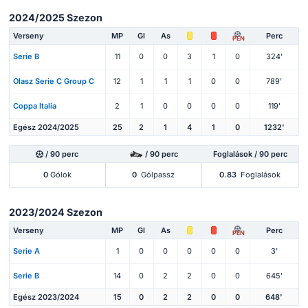
2024/2025 Szezon
Verseny
MP
Gl
As
Perc
PEN
Serie B
11
0
0
3
1
0
324'
Olasz Serie C Group C
12
1
1
1
0
0
789'
Coppa Italia
2
1
0
0
0
0
119'
Egész 2024/2025
25
2
1
4
1
0
1232'
/ 90 perc
/ 90 perc
Foglalások / 90 perc
0
Gólok
0
Gólpassz
0.83
Foglalások
2023/2024 Szezon
Verseny
MP
Gl
As
Perc
PEN
Serie A
1
0
0
0
0
0
3'
Serie B
14
0
2
2
0
0
645'
Egész 2023/2024
15
0
2
2
0
0
648'