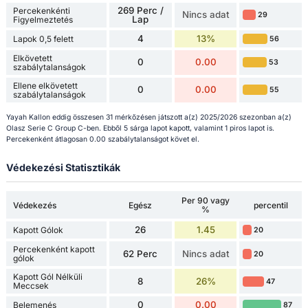
269 Perc /
Percekenkénti
Nincs adat
29
Lap
Figyelmeztetés
4
13%
Lapok 0,5 felett
56
Elkövetett
0
0.00
53
szabálytalanságok
Ellene elkövetett
0
0.00
55
szabálytalanságok
Yayah Kallon eddig összesen 31 mérkőzésen játszott a(z) 2025/2026 szezonban a(z)
Olasz Serie C Group C-ben. Ebből 5 sárga lapot kapott, valamint 1 piros lapot is.
Percekenként átlagosan 0.00 szabálytalanságot követ el.
Védekezési Statisztikák
Per 90 vagy
Védekezés
Egész
percentil
%
26
1.45
Kapott Gólok
20
Percekenként kapott
62 Perc
Nincs adat
20
gólok
Kapott Gól Nélküli
8
26%
47
Meccsek
0
0.00
Belemenés
87