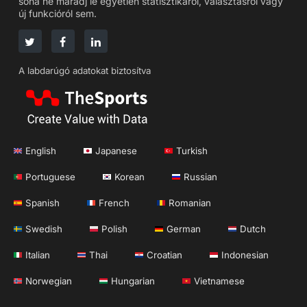
soha ne maradj le egyetlen statisztikáról, választásról vagy
új funkcióról sem.
A labdarúgó adatokat biztosítva
English
Japanese
Turkish
Portuguese
Korean
Russian
Spanish
French
Romanian
Swedish
Polish
German
Dutch
Italian
Thai
Croatian
Indonesian
Norwegian
Hungarian
Vietnamese