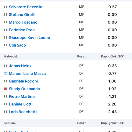
Salvatore Pezzella
0.57
MF
Stefano Girelli
0.00
MF
Marco Toscano
0.00
MF
Federico Proia
0.00
MF
Giuseppe Kevin Leone
0.00
MF
Coli Saco
0.00
MF
Hátvédek
Poszt
Kap. gólok./90'
Jonas Heinz
0.33
DF
Manuel Llano Massa
0.77
DF
Gabriele Rocchi
1.00
DF
Shady Oukhadda
1.02
DF
Pietro Martino
1.21
DF
Daniele Liotti
2.20
DF
Loris Bacchetti
2.43
DF
Kapusok
Poszt
Kap. gólok./90'