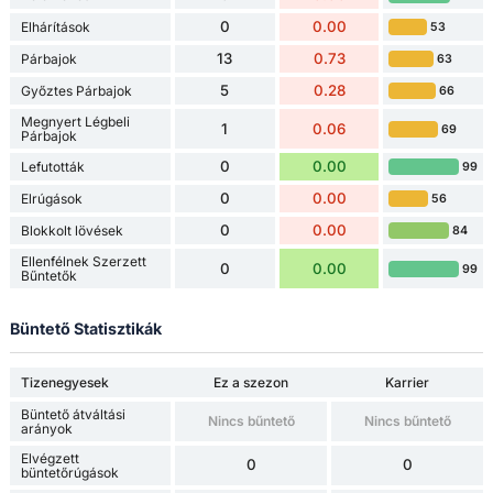
0
0.00
Elhárítások
53
13
0.73
Párbajok
63
5
0.28
Győztes Párbajok
66
Megnyert Légbeli
1
0.06
69
Párbajok
0
0.00
Lefutották
99
0
0.00
Elrúgások
56
0
0.00
Blokkolt lövések
84
Ellenfélnek Szerzett
0
0.00
99
Bűntetők
Büntető Statisztikák
Tizenegyesek
Ez a szezon
Karrier
Büntető átváltási
Nincs bűntető
Nincs bűntető
arányok
Elvégzett
0
0
büntetőrúgások