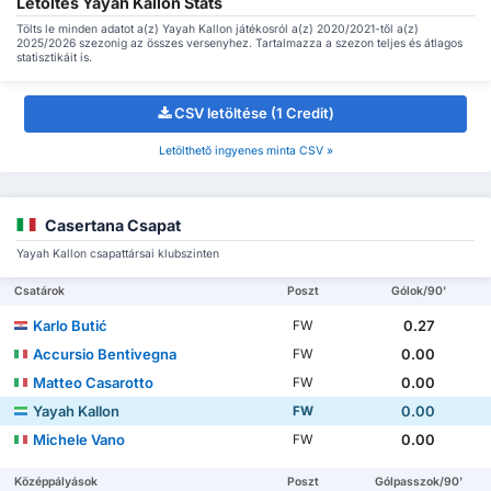
Letöltés Yayah Kallon Stats
Tölts le minden adatot a(z) Yayah Kallon játékosról a(z) 2020/2021-től a(z)
2025/2026 szezonig az összes versenyhez. Tartalmazza a szezon teljes és átlagos
statisztikáit is.
CSV letöltése (1 Credit)
Letölthető ingyenes minta CSV »
Casertana Csapat
Yayah Kallon csapattársai klubszinten
Csatárok
Poszt
Gólok/90'
Karlo Butić
0.27
FW
Accursio Bentivegna
0.00
FW
Matteo Casarotto
0.00
FW
Yayah Kallon
0.00
FW
Michele Vano
0.00
FW
Középpályások
Poszt
Gólpasszok/90'