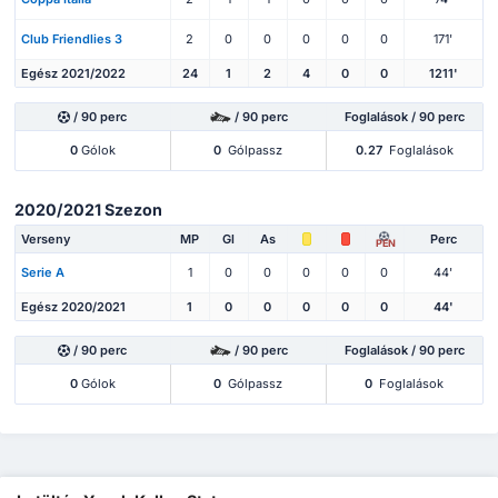
Club Friendlies 3
2
0
0
0
0
0
171'
Egész 2021/2022
24
1
2
4
0
0
1211'
/ 90 perc
/ 90 perc
Foglalások / 90 perc
0
Gólok
0
Gólpassz
0.27
Foglalások
2020/2021 Szezon
Verseny
MP
Gl
As
Perc
PEN
Serie A
1
0
0
0
0
0
44'
Egész 2020/2021
1
0
0
0
0
0
44'
/ 90 perc
/ 90 perc
Foglalások / 90 perc
0
Gólok
0
Gólpassz
0
Foglalások