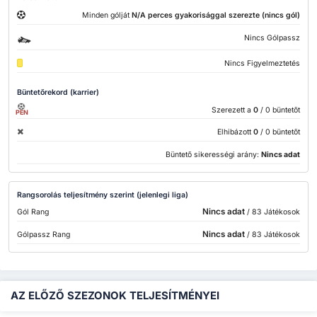
Minden gólját
N/A perces gyakorisággal szerezte (nincs gól)
Nincs Gólpassz
Nincs Figyelmeztetés
Büntetőrekord (karrier)
Szerezett a
0
/ 0 büntetőt
PEN
Elhibázott
0
/ 0 büntetőt
Büntető sikerességi arány:
Nincs adat
Rangsorolás teljesítmény szerint (jelenlegi liga)
Nincs adat
Gól Rang
/ 83 Játékosok
Nincs adat
Gólpassz Rang
/ 83 Játékosok
AZ ELŐZŐ SZEZONOK TELJESÍTMÉNYEI