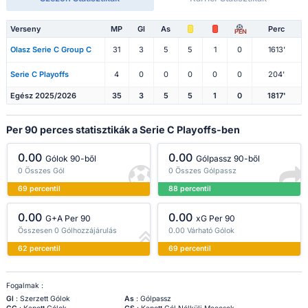
Verseny
MP
Gl
As
Perc
PEN
Olasz Serie C Group C
31
3
5
5
1
0
1613'
Serie C Playoffs
4
0
0
0
0
0
204'
Egész 2025/2026
35
3
5
5
1
0
1817'
Per 90 perces statisztikák a Serie C Playoffs-ben
0.00
0.00
Gólok 90-ből
Gólpassz 90-ből
0 Összes Gól
0 Összes Gólpassz
69 percentil
88 percentil
0.00
0.00
G+A Per 90
xG Per 90
Összesen 0 Gólhozzájárulás
0.00 Várható Gólok
62 percentil
69 percentil
Fogalmak :
Gl
: Szerzett Gólok
As
: Gólpassz