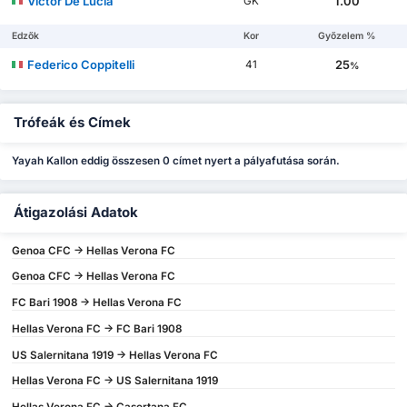
Victor De Lucia
1.00
GK
Edzők
Kor
Győzelem %
Federico Coppitelli
25
41
%
Trófeák és Címek
Yayah Kallon eddig összesen 0 címet nyert a pályafutása során.
Átigazolási Adatok
Genoa CFC -> Hellas Verona FC
Genoa CFC -> Hellas Verona FC
FC Bari 1908 -> Hellas Verona FC
Hellas Verona FC -> FC Bari 1908
US Salernitana 1919 -> Hellas Verona FC
Hellas Verona FC -> US Salernitana 1919
Hellas Verona FC -> Casertana FC