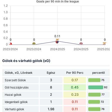
Gólok és várható gólok (xG)
Gólok, xG, Lövések
Egész
Per 90 Perc
percentil
3
0.17
Szerzett Gólok
75
8
0.45
Gól hozzájárulás
92
2
0.23
Hazai gólok
77
1
0.11
Idegenbeli gólok
72
1.98
0.11
Várható gólok
76