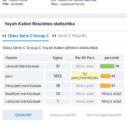
GC
: Kapott Gólok
CS
: Kapott Gól Nélküli Meccsek
PEN
: Büntetők
Perc
: Lejátszott Percek
Yayah Kallon Részletes statisztika
Olasz Serie C Group C
Serie C Playoffs
Olasz Serie C Group C Yayah Kallon játékos statisztikái
Összes
Egész
Per 90 Perc
percentil
31
Játszott Mérkőzések
Nincs adat
78
52
1613
perc
55
perc/mérkőzés
18
Elkezdett mérkőzések
Nincs adat
57
13
Nincs adat
Beállított mérkőzések
Nincs adat
1
Nincs adat
Lehozott mérkőzések
Nincs adat
Gólok/90'
Gólpasszok/90'
Gól hozzájárulás/90'