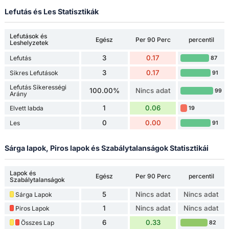
Lefutás és Les Statisztikák
Lefutások és
Egész
Per 90 Perc
percentil
Leshelyzetek
3
0.17
Lefutás
87
3
0.17
Sikres Lefutások
91
Lefutás Sikerességi
100.00%
Nincs adat
99
Arány
1
0.06
Elvett labda
19
0
0.00
Les
91
Sárga lapok, Piros lapok és Szabálytalanságok Statisztikái
Lapok és
Egész
Per 90 Perc
percentil
Szabálytalanságok
5
Nincs adat
Nincs adat
Sárga Lapok
1
Nincs adat
Nincs adat
Piros Lapok
6
0.33
Összes Lap
82