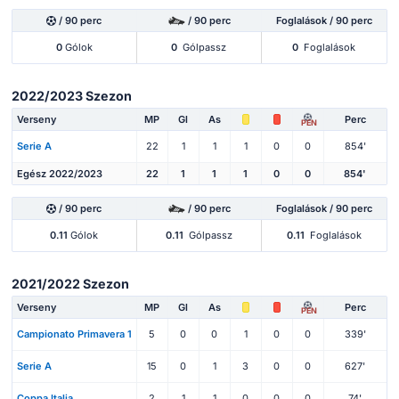
/ 90 perc
/ 90 perc
Foglalások / 90 perc
0
Gólok
0
Gólpassz
0
Foglalások
2022/2023 Szezon
Verseny
MP
Gl
As
Perc
PEN
Serie A
22
1
1
1
0
0
854'
Egész 2022/2023
22
1
1
1
0
0
854'
/ 90 perc
/ 90 perc
Foglalások / 90 perc
0.11
Gólok
0.11
Gólpassz
0.11
Foglalások
2021/2022 Szezon
Verseny
MP
Gl
As
Perc
PEN
Campionato Primavera 1
5
0
0
1
0
0
339'
Serie A
15
0
1
3
0
0
627'
Coppa Italia
2
1
1
0
0
0
74'