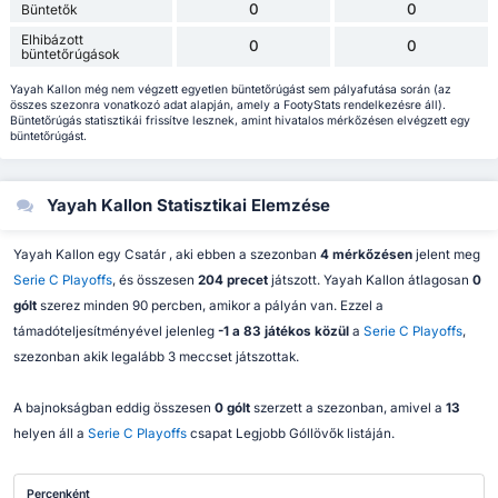
0
0
Büntetők
Elhibázott
0
0
büntetőrúgások
Yayah Kallon még nem végzett egyetlen büntetőrúgást sem pályafutása során (az
összes szezonra vonatkozó adat alapján, amely a FootyStats rendelkezésre áll).
Büntetőrúgás statisztikái frissítve lesznek, amint hivatalos mérkőzésen elvégzett egy
büntetőrúgást.
Yayah Kallon Statisztikai Elemzése
Yayah Kallon egy Csatár , aki ebben a szezonban
4 mérkőzésen
jelent meg
Serie C Playoffs
, és összesen
204 precet
játszott. Yayah Kallon átlagosan
0
gólt
szerez minden 90 percben, amikor a pályán van. Ezzel a
támadóteljesítményével jelenleg
-1 a 83 játékos közül
a
Serie C Playoffs
,
szezonban akik legalább 3 meccset játszottak.
A bajnokságban eddig összesen
0 gólt
szerzett a szezonban, amivel a
13
helyen áll a
Serie C Playoffs
csapat Legjobb Góllövők listáján.
Percenként