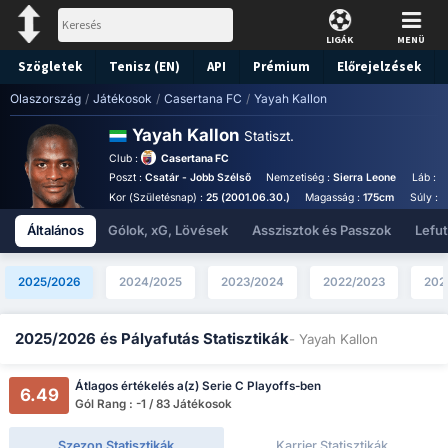
LIGÁK
MENÜ
Szögletek
Tenisz (EN)
API
Prémium
Előrejelzések
Olaszország
/
Játékosok
/
Casertana FC
/
Yayah Kallon
Yayah Kallon
Statiszt.
Club :
Casertana FC
Poszt :
Csatár - Jobb Szélső
Nemzetiség :
Sierra Leone
Láb :
B
Kor (Születésnap) :
25 (2001.06.30.)
Magasság :
175cm
Súly :
7
Általános
Gólok, xG, Lövések
Asszisztok és Passzok
Lefu
2025/2026
2024/2025
2023/2024
2022/2023
202
2025/2026 és Pályafutás Statisztikák
- Yayah Kallon
Átlagos értékelés a(z) Serie C Playoffs-ben
6.49
Gól Rang : -1 / 83 Játékosok
Szezon Statisztikák
Karrier Statisztikák