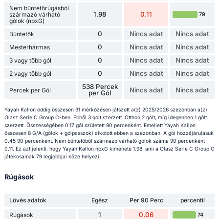
Nem büntetőrúgásból
1.98
0.11
származó várható
79
gólok (npxG)
0
Nincs adat
Nincs adat
Büntetők
0
Nincs adat
Nincs adat
Mesterhármas
0
Nincs adat
Nincs adat
3 vagy több gól
0
Nincs adat
Nincs adat
2 vagy több gól
538 Percek
Nincs adat
Nincs adat
Percek per Gól
per Gól
Yayah Kallon eddig összesen 31 mérkőzésen játszott a(z) 2025/2026 szezonban a(z)
Olasz Serie C Group C-ben. Ebből 3 gólt szerzett. Otthon 2 gólt, míg idegenben 1 gólt
szerzett. Összességében 0.17 gól született 90 percenként. Emellett Yayah Kallon
összesen 8 G/A (gólok + gólpasszok) alkotott ebben a szezonban. A gól hozzájárulásuk
0.45 90 percenként. Nem büntetőből származó várható gólok száma 90 percenként
0.11. Ez azt jelenti, hogy Yayah Kallon npxG kimenete 1.98, ami a Olasz Serie C Group C
játékosainak 79 legjobbjai közé helyezi.
Rúgások
Lövés adatok
Egész
Per 90 Perc
percentil
1
0.06
Rúgások
74