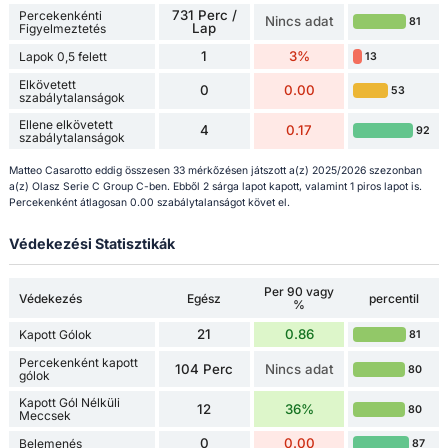
731 Perc /
Percekenkénti
Nincs adat
81
Lap
Figyelmeztetés
1
3%
Lapok 0,5 felett
13
Elkövetett
0
0.00
53
szabálytalanságok
Ellene elkövetett
4
0.17
92
szabálytalanságok
Matteo Casarotto eddig összesen 33 mérkőzésen játszott a(z) 2025/2026 szezonban
a(z) Olasz Serie C Group C-ben. Ebből 2 sárga lapot kapott, valamint 1 piros lapot is.
Percekenként átlagosan 0.00 szabálytalanságot követ el.
Védekezési Statisztikák
Per 90 vagy
Védekezés
Egész
percentil
%
21
0.86
Kapott Gólok
81
Percekenként kapott
104 Perc
Nincs adat
80
gólok
Kapott Gól Nélküli
12
36%
80
Meccsek
0
0.00
Belemenés
87