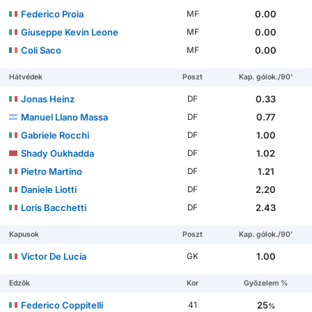
Federico Proia
0.00
MF
Giuseppe Kevin Leone
0.00
MF
Coli Saco
0.00
MF
Hátvédek
Poszt
Kap. gólok./90'
Jonas Heinz
0.33
DF
Manuel Llano Massa
0.77
DF
Gabriele Rocchi
1.00
DF
Shady Oukhadda
1.02
DF
Pietro Martino
1.21
DF
Daniele Liotti
2.20
DF
Loris Bacchetti
2.43
DF
Kapusok
Poszt
Kap. gólok./90'
Victor De Lucia
1.00
GK
Edzők
Kor
Győzelem %
Federico Coppitelli
25
41
%