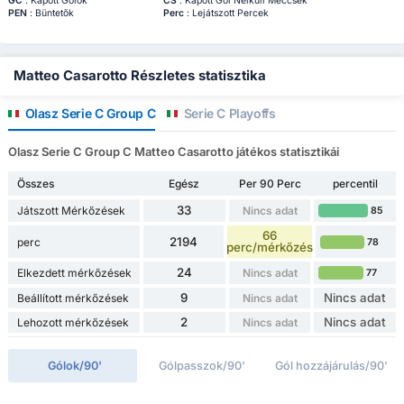
GC
: Kapott Gólok
CS
: Kapott Gól Nélküli Meccsek
PEN
: Büntetők
Perc
: Lejátszott Percek
Matteo Casarotto Részletes statisztika
Olasz Serie C Group C
Serie C Playoffs
Olasz Serie C Group C Matteo Casarotto játékos statisztikái
Összes
Egész
Per 90 Perc
percentil
33
Játszott Mérkőzések
Nincs adat
85
66
2194
perc
78
perc/mérkőzés
24
Elkezdett mérkőzések
Nincs adat
77
9
Nincs adat
Beállított mérkőzések
Nincs adat
2
Nincs adat
Lehozott mérkőzések
Nincs adat
Gólok/90'
Gólpasszok/90'
Gól hozzájárulás/90'