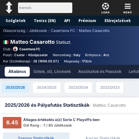
LIGÁK
MENÜ
Szögletek
Tenisz (EN)
API
Prémium
Előrejelzések
Olaszország
/
Játékosok
/
Casertana FC
/
Matteo Casarotto
Matteo Casarotto
Statiszt.
Club :
Casertana FC
Poszt :
Csatár - Középcsatár
Nemzetiség :
Italy
Birthplace :
Arzignano - Italy
Me
Kor (Születésnap) :
28 (1998.05.07.)
Magasság :
172cm
Általános
Gólok, xG, Lövések
Asszisztok és Passzok
Lefu
2025/2026
2024/2025
2023/2024
2022/2023
2025/2026 és Pályafutás Statisztikák
- Matteo Casarotto
Átlagos értékelés a(z) Serie C Playoffs-ben
6.45
Gól Rang : -1 / 83 Játékosok
Szezon Statisztikák
Karrier Statisztikák