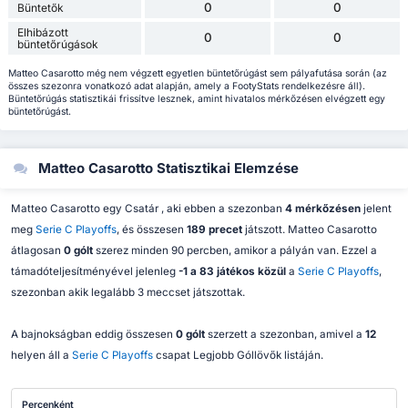
0
0
Büntetők
Elhibázott
0
0
büntetőrúgások
Matteo Casarotto még nem végzett egyetlen büntetőrúgást sem pályafutása során (az
összes szezonra vonatkozó adat alapján, amely a FootyStats rendelkezésre áll).
Büntetőrúgás statisztikái frissítve lesznek, amint hivatalos mérkőzésen elvégzett egy
büntetőrúgást.
Matteo Casarotto Statisztikai Elemzése
Matteo Casarotto egy Csatár , aki ebben a szezonban
4 mérkőzésen
jelent
meg
Serie C Playoffs
, és összesen
189 precet
játszott. Matteo Casarotto
átlagosan
0 gólt
szerez minden 90 percben, amikor a pályán van. Ezzel a
támadóteljesítményével jelenleg
-1 a 83 játékos közül
a
Serie C Playoffs
,
szezonban akik legalább 3 meccset játszottak.
A bajnokságban eddig összesen
0 gólt
szerzett a szezonban, amivel a
12
helyen áll a
Serie C Playoffs
csapat Legjobb Góllövők listáján.
Percenként