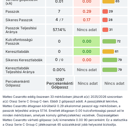
0.01
0.00
65
(xA)
7
0.29
Passzok
29
4
0.17
Sikeres Passzok
28
/ 7
Passzok Teljesítési
57.14%
Nincs adat
31
Aránya
Kulcsfontosságú
0
0.00
72
Passzok
0
0.00
Keresztlabdák
61
0
0.00
Sikeres Keresztlabdák
79
/ 0
Keresztlabdák
0.00%
Nincs adat
79
Teljesítési Aránya
1097
Percekenkénti
Percekenkénti
Nincs adat
Nincs adat
Gólpassz
Gólpassz
Matteo Casarotto eddig összesen 33 mérkőzésen játszott a(z) 2025/2026 szezonban
a(z) Olasz Serie C Group C-ben. Ebből 2 gólpasszt adott. A passzjátékát tekintve,
Matteo Casarotto átlagosan körülbelül 0.29 alkalommal passzol egy mérkőzésen, a
passzok teljesítési aránya 57.14. Emellett átlagosan 0.00 kulcsfontosságú passzt ad le
minden mérkőzésen, amelyek komoly gólhelyzetekhez vezetnek. Összességében
Matteo Casarotto várható gólpassz (xA) kimenetele 0.00 90 percenként. Ez a statisztika
a Olasz Serie C Group C játékosainak 65 százalékánál jobb helyezést biztosítja.