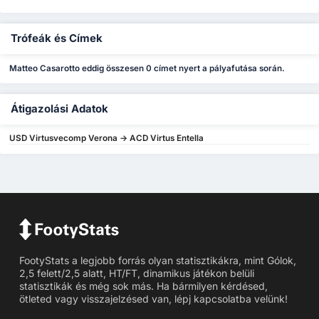
Trófeák és Címek
Matteo Casarotto eddig összesen 0 címet nyert a pályafutása során.
Átigazolási Adatok
USD Virtusvecomp Verona -> ACD Virtus Entella
FootyStats a legjobb forrás olyan statisztikákra, mint Gólok,
2,5 felett/2,5 alatt, HT/FT, dinamikus játékon belüli
statisztikák és még sok más. Ha bármilyen kérdésed,
ötleted vagy visszajelzésed van, lépj kapcsolatba velünk!