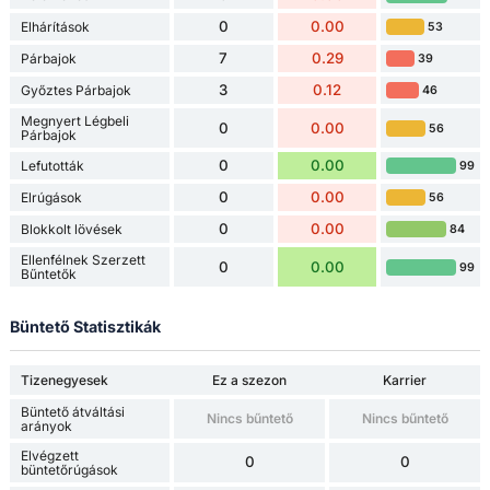
0
0.00
Elhárítások
53
7
0.29
Párbajok
39
3
0.12
Győztes Párbajok
46
Megnyert Légbeli
0
0.00
56
Párbajok
0
0.00
Lefutották
99
0
0.00
Elrúgások
56
0
0.00
Blokkolt lövések
84
Ellenfélnek Szerzett
0
0.00
99
Bűntetők
Büntető Statisztikák
Tizenegyesek
Ez a szezon
Karrier
Büntető átváltási
Nincs bűntető
Nincs bűntető
arányok
Elvégzett
0
0
büntetőrúgások