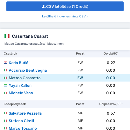
CSV letöltése (1 Credit)
Letölthető ingyenes minta CSV »
Casertana Csapat
Matteo Casarotto csapattársai klubszinten
Csatárok
Poszt
Gólok/90'
Karlo Butić
0.27
FW
Accursio Bentivegna
0.00
FW
Matteo Casarotto
0.00
FW
Yayah Kallon
0.00
FW
Michele Vano
0.00
FW
Középpályások
Poszt
Gólpasszok/90'
Salvatore Pezzella
0.57
MF
Stefano Girelli
0.00
MF
Marco Toscano
0.00
MF