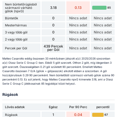
Nem büntetőrúgásból
3.18
0.13
származó várható
85
gólok (npxG)
0
Nincs adat
Nincs adat
Büntetők
0
Nincs adat
Nincs adat
Mesterhármas
0
Nincs adat
Nincs adat
3 vagy több gól
0
Nincs adat
Nincs adat
2 vagy több gól
439 Percek
Nincs adat
Nincs adat
Percek per Gól
per Gól
Matteo Casarotto eddig összesen 33 mérkőzésen játszott a(z) 2025/2026 szezonban
a(z) Olasz Serie C Group C-ben. Ebből 5 gólt szerzett. Otthon 2 gólt, míg idegenben 3
gólt szerzett. Összességében 0.21 gól született 90 percenként. Emellett Matteo
Casarotto összesen 7 G/A (gólok + gólpasszok) alkotott ebben a szezonban. A gól
hozzájárulásuk 0.29 90 percenként. Nem büntetőből származó várható gólok száma 90
percenként 0.13. Ez azt jelenti, hogy Matteo Casarotto npxG kimenete 3.18, ami a Olasz
Serie C Group C játékosainak 85 legjobbjai közé helyezi.
Rúgások
Lövés adatok
Egész
Per 90 Perc
percentil
1
0.04
Rúgások
67