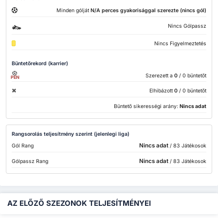
Minden gólját
N/A perces gyakorisággal szerezte (nincs gól)
Nincs Gólpassz
Nincs Figyelmeztetés
Büntetőrekord (karrier)
Szerezett a
0
/ 0 büntetőt
PEN
Elhibázott
0
/ 0 büntetőt
Büntető sikerességi arány:
Nincs adat
Rangsorolás teljesítmény szerint (jelenlegi liga)
Nincs adat
Gól Rang
/ 83 Játékosok
Nincs adat
Gólpassz Rang
/ 83 Játékosok
AZ ELŐZŐ SZEZONOK TELJESÍTMÉNYEI