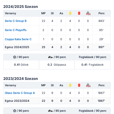
2024/2025 Szezon
Verseny
MP
Gl
As
Perc
PEN
Serie C Group B
22
4
2
4
0
0
883'
Serie C Playoffs
2
0
0
0
0
0
85'
Coppa Italia Serie C
1
0
0
0
0
0
29'
Egész 2024/2025
25
4
2
4
0
0
997'
/ 90 perc
/ 90 perc
Foglalások / 90 perc
0.41
Gólok
0.2
Gólpassz
0.41
Foglalások
2023/2024 Szezon
Verseny
MP
Gl
As
Perc
PEN
Olasz Serie C Group A
22
9
0
4
0
0
1867'
Egész 2023/2024
22
9
0
4
0
0
1867'
/ 90 perc
/ 90 perc
Foglalások / 90 perc