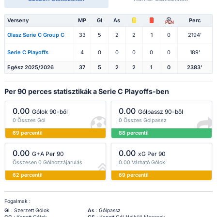
Verseny
MP
Gl
As
Perc
PEN
Olasz Serie C Group C
33
5
2
2
1
0
2194'
Serie C Playoffs
4
0
0
0
0
0
189'
Egész 2025/2026
37
5
2
2
1
0
2383'
Per 90 perces statisztikák a Serie C Playoffs-ben
0.00
0.00
Gólok 90-ből
Gólpassz 90-ből
0 Összes Gól
0 Összes Gólpassz
69 percentil
88 percentil
0.00
0.00
G+A Per 90
xG Per 90
Összesen 0 Gólhozzájárulás
0.00 Várható Gólok
62 percentil
69 percentil
Fogalmak :
Gl
: Szerzett Gólok
As
: Gólpassz