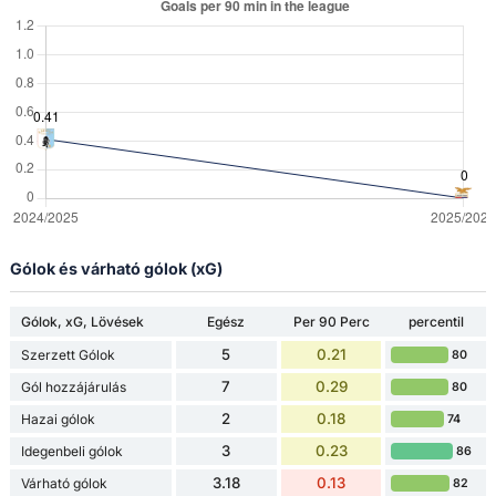
Gólok és várható gólok (xG)
Gólok, xG, Lövések
Egész
Per 90 Perc
percentil
5
0.21
Szerzett Gólok
80
7
0.29
Gól hozzájárulás
80
2
0.18
Hazai gólok
74
3
0.23
Idegenbeli gólok
86
3.18
0.13
Várható gólok
82