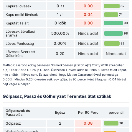
0
0.00
Kapura lövések
82
/ 1
1
0.04
Kapu mellé lövések
74
/ 1
0 idők
0.00
Kapufát Talált
99
Lövések átváltási
500.00%
Nincs adat
98
aránya
0.00%
Nincs adat
Lövés Pontosság
82
Lövések Szerzett
0.20
Nincs adat
Nincs adat
Gólonként
Matteo Casarotto eddig összesen 33 mérkőzésen játszott a(z) 2025/2026 szezonban
a(z) Olasz Serie C Group C-ben. Összesen 1 lövést adott le. Ebből 0 lövés talált kaput,
míg a többi, 1 lövés nem. Ez azt jelenti, hogy Matteo Casarotto lövési pontossága
0.00%. Minden 0.20 lövésére esik egy gólja, és 90 percenként átlagosan 0.04 lövést
hajt végre a pályán.
Gólpassz, Passz és Gólhelyzet Teremtés Statisztikák
Gólpasszok és
Egész
Per 90 Perc
percentil
Passzolás
2
0.08
Gólpassz
76
Várható gólpasszok