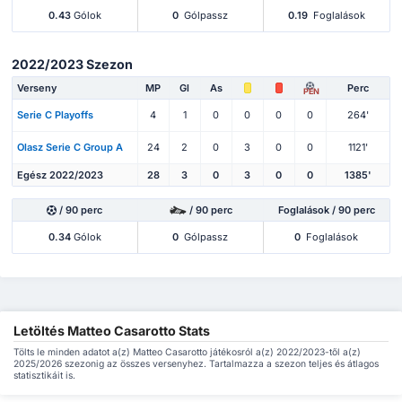
0.43
Gólok
0
Gólpassz
0.19
Foglalások
2022/2023 Szezon
Verseny
MP
Gl
As
Perc
PEN
Serie C Playoffs
4
1
0
0
0
0
264'
Olasz Serie C Group A
24
2
0
3
0
0
1121'
Egész 2022/2023
28
3
0
3
0
0
1385'
/ 90 perc
/ 90 perc
Foglalások / 90 perc
0.34
Gólok
0
Gólpassz
0
Foglalások
Letöltés Matteo Casarotto Stats
Tölts le minden adatot a(z) Matteo Casarotto játékosról a(z) 2022/2023-től a(z)
2025/2026 szezonig az összes versenyhez. Tartalmazza a szezon teljes és átlagos
statisztikáit is.