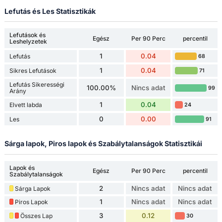
Lefutás és Les Statisztikák
Lefutások és
Egész
Per 90 Perc
percentil
Leshelyzetek
1
0.04
Lefutás
68
1
0.04
Sikres Lefutások
71
Lefutás Sikerességi
100.00%
Nincs adat
99
Arány
1
0.04
Elvett labda
24
0
0.00
Les
91
Sárga lapok, Piros lapok és Szabálytalanságok Statisztikái
Lapok és
Egész
Per 90 Perc
percentil
Szabálytalanságok
2
Nincs adat
Nincs adat
Sárga Lapok
1
Nincs adat
Nincs adat
Piros Lapok
3
0.12
Összes Lap
30