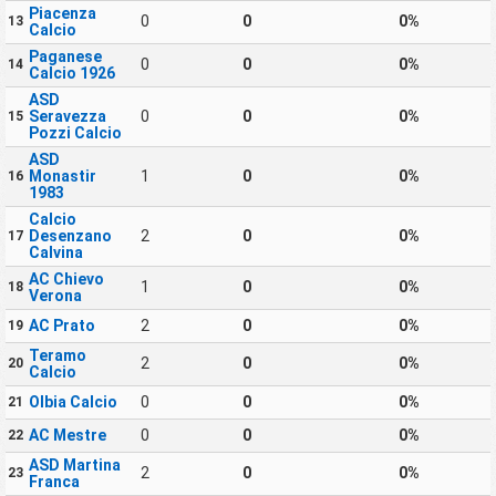
Piacenza
0
0
0%
13
Calcio
Paganese
0
0
0%
14
Calcio 1926
ASD
Seravezza
0
0
0%
15
Pozzi Calcio
ASD
Monastir
1
0
0%
16
1983
Calcio
Desenzano
2
0
0%
17
Calvina
AC Chievo
1
0
0%
18
Verona
AC Prato
2
0
0%
19
Teramo
2
0
0%
20
Calcio
Olbia Calcio
0
0
0%
21
AC Mestre
0
0
0%
22
ASD Martina
2
0
0%
23
Franca