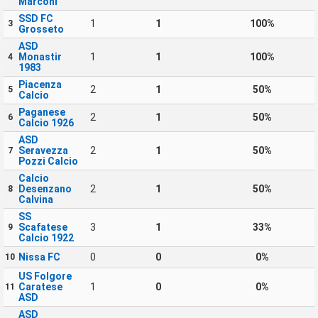
Marconi
SSD FC
1
1
100%
3
Grosseto
ASD
Monastir
1
1
100%
4
1983
Piacenza
2
1
50%
5
Calcio
Paganese
2
1
50%
6
Calcio 1926
ASD
Seravezza
2
1
50%
7
Pozzi Calcio
Calcio
Desenzano
2
1
50%
8
Calvina
SS
Scafatese
3
1
33%
9
Calcio 1922
Nissa FC
0
0
0%
10
US Folgore
Caratese
1
0
0%
11
ASD
ASD