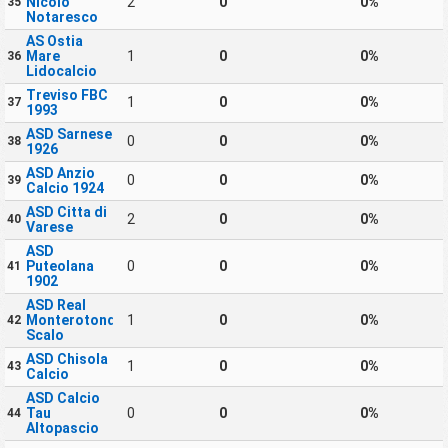
Nicolo
2
0
0%
35
Notaresco
AS Ostia
Mare
1
0
0%
36
Lidocalcio
Treviso FBC
1
0
0%
37
1993
ASD Sarnese
0
0
0%
38
1926
ASD Anzio
0
0
0%
39
Calcio 1924
ASD Citta di
2
0
0%
40
Varese
ASD
Puteolana
0
0
0%
41
1902
ASD Real
Monterotondo
1
0
0%
42
Scalo
ASD Chisola
1
0
0%
43
Calcio
ASD Calcio
Tau
0
0
0%
44
Altopascio