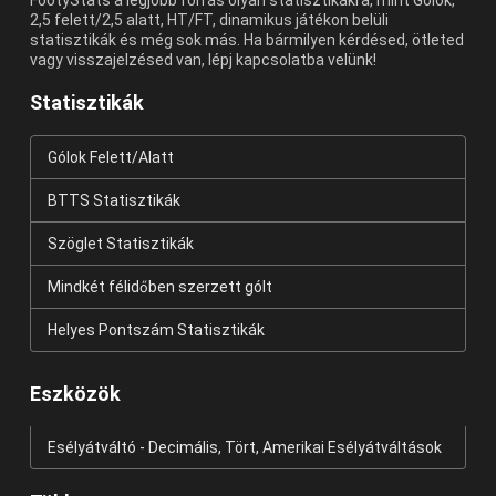
FootyStats a legjobb forrás olyan statisztikákra, mint Gólok,
2,5 felett/2,5 alatt, HT/FT, dinamikus játékon belüli
statisztikák és még sok más. Ha bármilyen kérdésed, ötleted
vagy visszajelzésed van, lépj kapcsolatba velünk!
Statisztikák
Gólok Felett/Alatt
BTTS Statisztikák
Szöglet Statisztikák
Mindkét félidőben szerzett gólt
Helyes Pontszám Statisztikák
Eszközök
Esélyátváltó - Decimális, Tört, Amerikai Esélyátváltások