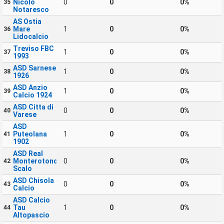
Nicolo
0
0
0%
35
Notaresco
AS Ostia
Mare
1
0
0%
36
Lidocalcio
Treviso FBC
1
0
0%
37
1993
ASD Sarnese
1
0
0%
38
1926
ASD Anzio
1
0
0%
39
Calcio 1924
ASD Citta di
0
0
0%
40
Varese
ASD
Puteolana
1
0
0%
41
1902
ASD Real
Monterotondo
0
0
0%
42
Scalo
ASD Chisola
0
0
0%
43
Calcio
ASD Calcio
Tau
1
0
0%
44
Altopascio