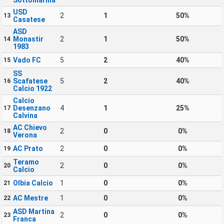
USD
2
1
50%
13
Casatese
ASD
Monastir
2
1
50%
14
1983
Vado FC
5
2
40%
15
SS
Scafatese
5
2
40%
16
Calcio 1922
Calcio
Desenzano
4
1
25%
17
Calvina
AC Chievo
2
0
0%
18
Verona
AC Prato
2
0
0%
19
Teramo
2
0
0%
20
Calcio
Olbia Calcio
1
0
0%
21
AC Mestre
1
0
0%
22
ASD Martina
2
0
0%
23
Franca