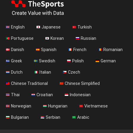
English
Japanese
Turkish
Portuguese
Korean
Russian
Danish
Spanish
French
Romanian
Greek
Swedish
Polish
German
Dutch
Italian
Czech
Chinese Traditional
Chinese Simplified
Thai
Croatian
Indonesian
Norwegian
Hungarian
Vietnamese
Bulgarian
Serbian
Arabic