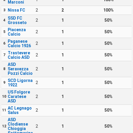
Marconi
Nissa FC
2
2
100%
3
SSD FC
2
1
50%
4
Grosseto
Piacenza
2
1
50%
5
Calcio
Paganese
2
1
50%
6
Calcio 1926
Trastevere
2
1
50%
7
Calcio ASD
ASD
Seravezza
2
1
50%
8
Pozzi Calcio
SCD Ligorna
2
1
50%
9
1922
US Folgore
Caratese
2
1
50%
10
ASD
AC Legnago
2
1
50%
11
Salus
ASD
Clodiense
2
1
50%
12
Chioggia
Sottomarina