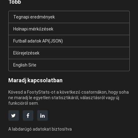
Több
Tegnapi eredmények
Holnapi mérkőzések
Futball adatok API(JSON)
Előrejelzések
English Site
Maradj kapcsolatban
Kövesd a FootyStats-ot a következő csatornákon, hogy soha
ne maradj le egyetlen statisztikáról, választásról vagy új
funkcióról sem.
A labdarúgó adatokat biztosítva