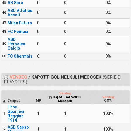
AS Sora
0
0
0%
45
ASD Atletico
0
0
0%
46
Ascoli
Milan Futuro
0
0
0%
47
FC Pompei
0
0
0%
48
ASD
Heraclea
0
0
0%
49
Calcio
FC Obermais
0
0
0%
50
VENDÉG
/
KAPOTT GÓL NÉLKÜLI MECCSEK
(SERIE D
PLAYOFFS)
Vendég
Kapott Gól Nélküli
Vendég
Csapat
MP
CS%
Meccsek
#
Urbs
Sportiva
1
1
100%
1
Reggina
1914
ASD Sasso
1
1
100%
2