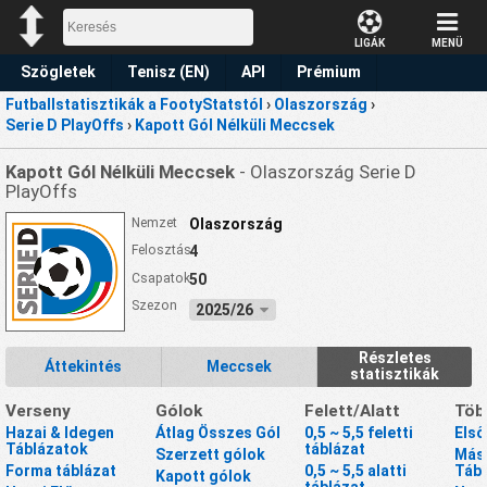
LIGÁK
MENÜ
Szögletek
Tenisz (EN)
API
Prémium
Futballstatisztikák a FootyStatstól
›
Olaszország
›
Előrejelzések
Serie D PlayOffs
›
Kapott Gól Nélküli Meccsek
Kapott Gól Nélküli Meccsek
- Olaszország Serie D
PlayOffs
Nemzet
Olaszország
Felosztás
4
Csapatok
50
Szezon
2025/26
Részletes
Áttekintés
Meccsek
statisztikák
Verseny
Gólok
Felett/Alatt
Töb
Hazai & Idegen
Átlag Összes Gól
0,5 ~ 5,5 feletti
Első
Táblázatok
táblázat
Szerzett gólok
Máso
Forma táblázat
0,5 ~ 5,5 alatti
Tábl
Kapott gólok
táblázat