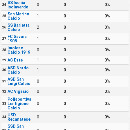
SS Ischia
0
0
0%
24
Isolaverde
San Marino
1
0
0%
25
Calcio
SS Barletta
2
0
0%
26
Calcio
FC Savoia
1
0
0%
27
1908
Imolese
0
0
0%
28
Calcio 1919
AC Este
1
0
0%
29
ASD Nardo
1
0
0%
30
Calcio
ASD San
0
0
0%
31
Luigi Calcio
AC Vigasio
0
0
0%
32
Polisportiva
Lentigione
0
0
0%
33
Calcio
USD
0
0
0%
34
Recanatese
SSD San