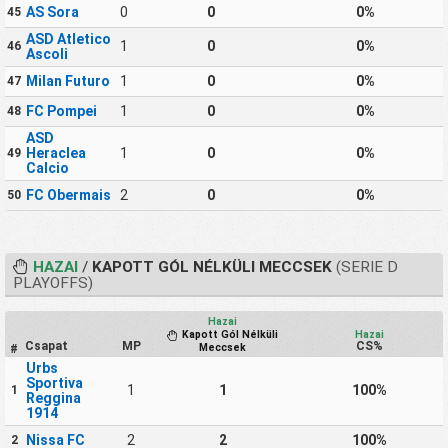
AS Sora
0
0
0%
45
ASD Atletico
1
0
0%
46
Ascoli
Milan Futuro
1
0
0%
47
FC Pompei
1
0
0%
48
ASD
Heraclea
1
0
0%
49
Calcio
FC Obermais
2
0
0%
50
HAZAI
/
KAPOTT GÓL NÉLKÜLI MECCSEK
(SERIE D
PLAYOFFS)
Hazai
Kapott Gól Nélküli
Hazai
Csapat
MP
CS%
Meccsek
#
Urbs
Sportiva
1
1
100%
1
Reggina
1914
Nissa FC
2
2
100%
2