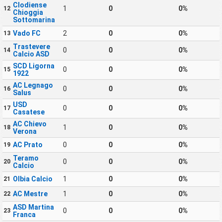
Clodiense
1
0
0%
12
Chioggia
Sottomarina
Vado FC
2
0
0%
13
Trastevere
0
0
0%
14
Calcio ASD
SCD Ligorna
0
0
0%
15
1922
AC Legnago
0
0
0%
16
Salus
USD
0
0
0%
17
Casatese
AC Chievo
1
0
0%
18
Verona
AC Prato
0
0
0%
19
Teramo
0
0
0%
20
Calcio
Olbia Calcio
1
0
0%
21
AC Mestre
1
0
0%
22
ASD Martina
0
0
0%
23
Franca