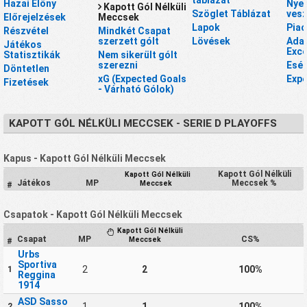
Hazai Előny
Nyer
Kapott Gól Nélküli
Szöglet Táblázat
vesz
Előrejelzések
Meccsek
Lapok
Piac
Részvétel
Mindkét Csapat
szerzett gólt
Lövések
Adat
Játékos
Exce
Statisztikák
Nem sikerült gólt
szerezni
Esél
Döntetlen
xG (Expected Goals
Expe
Fizetések
- Várható Gólok)
KAPOTT GÓL NÉLKÜLI MECCSEK - SERIE D PLAYOFFS
Kapus - Kapott Gól Nélküli Meccsek
Kapott Gól Nélküli
Kapott Gól Nélküli
Játékos
MP
Meccsek %
Meccsek
#
Csapatok - Kapott Gól Nélküli Meccsek
Kapott Gól Nélküli
Csapat
MP
CS%
Meccsek
#
Urbs
Sportiva
2
2
100%
1
Reggina
1914
ASD Sasso
1
1
100%
2