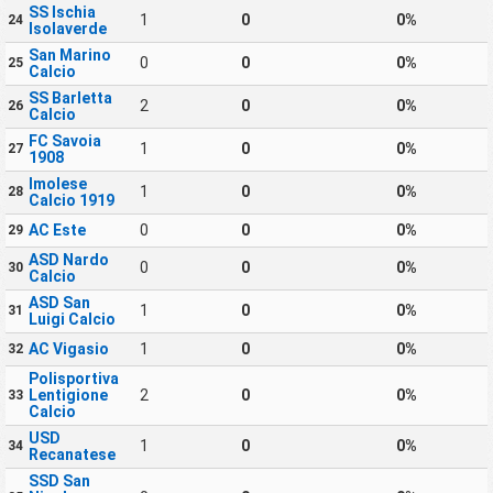
SS Ischia
1
0
0%
24
Isolaverde
San Marino
0
0
0%
25
Calcio
SS Barletta
2
0
0%
26
Calcio
FC Savoia
1
0
0%
27
1908
Imolese
1
0
0%
28
Calcio 1919
AC Este
0
0
0%
29
ASD Nardo
0
0
0%
30
Calcio
ASD San
1
0
0%
31
Luigi Calcio
AC Vigasio
1
0
0%
32
Polisportiva
Lentigione
2
0
0%
33
Calcio
USD
1
0
0%
34
Recanatese
SSD San