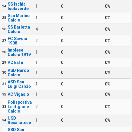
SS Ischia
1
0
0%
24
Isolaverde
San Marino
1
0
0%
25
Calcio
SS Barletta
4
0
0%
26
Calcio
FC Savoia
2
0
0%
27
1908
Imolese
1
0
0%
28
Calcio 1919
AC Este
1
0
0%
29
ASD Nardo
1
0
0%
30
Calcio
ASD San
1
0
0%
31
Luigi Calcio
AC Vigasio
1
0
0%
32
Polisportiva
Lentigione
2
0
0%
33
Calcio
USD
1
0
0%
34
Recanatese
SSD San