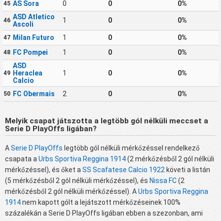
AS Sora
0
0
0%
45
ASD Atletico
1
0
0%
46
Ascoli
Milan Futuro
1
0
0%
47
FC Pompei
1
0
0%
48
ASD
Heraclea
1
0
0%
49
Calcio
FC Obermais
2
0
0%
50
Melyik csapat játszotta a legtöbb gól nélküli meccset a
Serie D PlayOffs ligában?
A
Serie D PlayOffs
legtöbb gól nélküli mérkőzéssel rendelkező
csapata a
Urbs Sportiva Reggina 1914
(2 mérkőzésből 2 gól nélküli
mérkőzéssel), és őket a
SS Scafatese Calcio 1922
követi a listán
(5 mérkőzésből 2 gól nélküli mérkőzéssel), és
Nissa FC
(2
mérkőzésből 2 gól nélküli mérkőzéssel). A
Urbs Sportiva Reggina
1914
nem kapott gólt a lejátszott mérkőzéseinek 100%
százalékán a Serie D PlayOffs ligában ebben a szezonban, ami