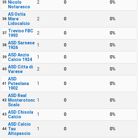
Nicolo
2
0
0%
35
Notaresco
AS Ostia
Mare
2
0
0%
36
Lidocalcio
Treviso FBC
2
0
0%
37
1993
ASD Sarnese
1
0
0%
38
1926
ASD Anzio
1
0
0%
39
Calcio 1924
ASD Citta di
2
0
0%
40
Varese
ASD
Puteolana
1
0
0%
41
1902
ASD Real
Monterotondo
1
0
0%
42
Scalo
ASD Chisola
1
0
0%
43
Calcio
ASD Calcio
Tau
1
0
0%
44
Altopascio