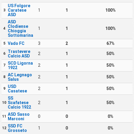
US Folgore
Caratese
1
1
100%
3
ASD
ASD
Clodiense
1
1
100%
4
Chioggia
Sottomarina
Vado FC
3
2
67%
5
Trastevere
2
1
50%
6
Calcio ASD
SCD Ligorna
2
1
50%
7
1922
AC Legnago
2
1
50%
8
Salus
USD
2
1
50%
9
Casatese
SS
Scafatese
2
1
50%
10
Calcio 1922
ASD Sasso
0
0
0%
11
Marconi
SSD FC
1
0
0%
12
Grosseto