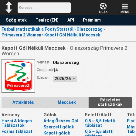
LIGÁK
MENÜ
Szögletek
Tenisz (EN)
API
Prémium
Futballstatisztikák a FootyStatstól
›
Olaszország
›
Előrejelzések
Primavera 2 Women
›
Kapott Gól Nélküli Meccsek
Kapott Gól Nélküli Meccsek
- Olaszország Primavera 2
Women
Nemzet
Olaszország
Csapatok
14
Szezon
2025/26
Részletes
Áttekintés
Meccsek
statisztikák
Verseny
Gólok
Felett/Alatt
Töb
Hazai & Idegen
Átlag Összes Gól
0,5 ~ 5,5 feletti
Első
Táblázatok
táblázat
Szerzett gólok
Máso
Forma táblázat
0,5 ~ 5,5 alatti
Tábl
Kapott gólok
táblázat