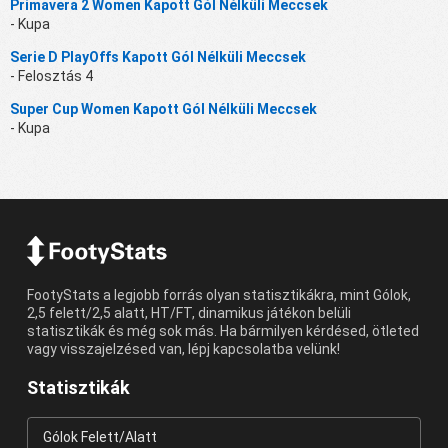
Primavera 2 Women Kapott Gól Nélküli Meccsek
- Kupa
Serie D PlayOffs Kapott Gól Nélküli Meccsek
- Felosztás 4
Super Cup Women Kapott Gól Nélküli Meccsek
- Kupa
FootyStats a legjobb forrás olyan statisztikákra, mint Gólok,
2,5 felett/2,5 alatt, HT/FT, dinamikus játékon belüli
statisztikák és még sok más. Ha bármilyen kérdésed, ötleted
vagy visszajelzésed van, lépj kapcsolatba velünk!
Statisztikák
Gólok Felett/Alatt