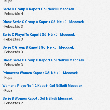
- Kupa
Serie D Group D Kapott Gól Nélküli Meccsek
- Felosztás 4
Olasz Serie C Group A Kapott Gól Nélküli Meccsek
- Felosztás 3
Serie C Playoffs Kapott Gól Nélküli Meccsek
- Felosztás 3
Serie C Group B Kapott Gól Nélküli Meccsek
- Felosztás 3
Olasz Serie C Group C Kapott Gól Nélküli Meccsek
- Felosztás 3
Primavera Women Kapott Gól Nélküli Meccsek
- Kupa
Womens Playoffs 1 2 Kapott Gól Nélküli Meccsek
- Kupa
Serie B Women Kapott Gól Nélküli Meccsek
- Felosztás 2