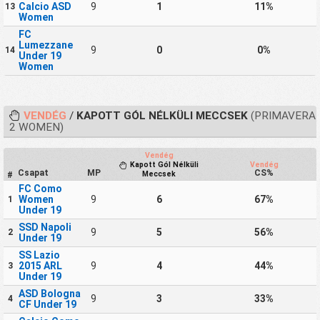
Calcio ASD
9
1
11%
13
Women
FC
Lumezzane
9
0
0%
14
Under 19
Women
VENDÉG
/
KAPOTT GÓL NÉLKÜLI MECCSEK
(PRIMAVERA
2 WOMEN)
Vendég
Kapott Gól Nélküli
Vendég
Csapat
MP
CS%
Meccsek
#
FC Como
Women
9
6
67%
1
Under 19
SSD Napoli
9
5
56%
2
Under 19
SS Lazio
2015 ARL
9
4
44%
3
Under 19
ASD Bologna
9
3
33%
4
CF Under 19