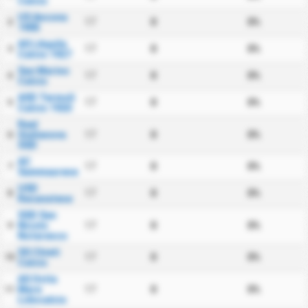
Calcio
US Ancona
17
0
0%
2
1905
AS LAquila
17
0
0%
3
Calcio 1927
San Marino
17
0
0%
4
Calcio
ASD Termoli
17
0
0%
5
Calcio 1920
Real
Giulianova
17
0
0%
6
SSD
AC
17
0
0%
7
Sammaurese
USD
17
0
0%
8
Recanatese
SSD San
Nicolo
17
0
0%
9
Notaresco
SS Chieti
17
0
0%
10
Calcio
AS Ostia
Mare
17
0
0%
11
Lidocalcio