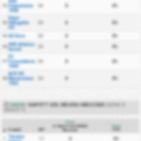
ASD
Unipomezia
34
0
0%
13
1938
Vigor
Senigallia
34
0
0%
14
US
AS Sora
34
0
0%
15
ASD Atletico
34
0
0%
16
Ascoli
FC
Fossombrone
34
0
0%
17
1949
ACD SS
Maceratese
34
0
0%
18
1922
HAZAI
/
KAPOTT GÓL NÉLKÜLI MECCSEK
(SERIE D
GROUP F)
Hazai
Kapott Gól Nélküli
Hazai
Csapat
MP
CS%
Meccsek
#
Teramo
17
0
0%
1