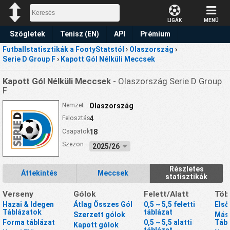
LIGÁK
MENÜ
Szögletek
Tenisz (EN)
API
Prémium
Futballstatisztikák a FootyStatstól
›
Olaszország
›
Előrejelzések
Serie D Group F
›
Kapott Gól Nélküli Meccsek
Kapott Gól Nélküli Meccsek
- Olaszország Serie D Group
F
Nemzet
Olaszország
Felosztás
4
Csapatok
18
Szezon
2025/26
Részletes
Áttekintés
Meccsek
statisztikák
Verseny
Gólok
Felett/Alatt
Töb
Hazai & Idegen
Átlag Összes Gól
0,5 ~ 5,5 feletti
Első
Táblázatok
táblázat
Szerzett gólok
Máso
Forma táblázat
0,5 ~ 5,5 alatti
Tábl
Kapott gólok
táblázat