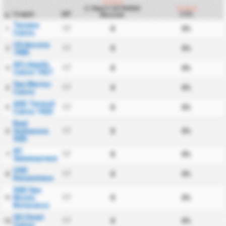
Vendég
Kapott Gól Nélküli
Vendég
Csapat
MP
CS%
Meccsek
#
Teramo
17
0
0%
1
Calcio
US Ancona
17
0
0%
2
1905
AS LAquila
17
0
0%
3
Calcio 1927
San Marino
17
0
0%
4
Calcio
ASD Termoli
17
0
0%
5
Calcio 1920
Real
Giulianova
17
0
0%
6
SSD
AC
17
0
0%
7
Sammaurese
USD
17
0
0%
8
Recanatese
SSD San
Nicolo
17
0
0%
9
Notaresco
SS Chieti
17
0
0%
10
Calcio