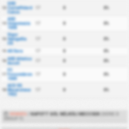
GSD
Castelfidardo
17
0
0%
12
Calcio
ASD
Unipomezia
17
0
0%
13
1938
Vigor
Senigallia
17
0
0%
14
US
AS Sora
17
0
0%
15
ASD Atletico
17
0
0%
16
Ascoli
FC
Fossombrone
17
0
0%
17
1949
ACD SS
Maceratese
17
0
0%
18
1922
VENDÉG
/
KAPOTT GÓL NÉLKÜLI MECCSEK
(SERIE D
GROUP F)