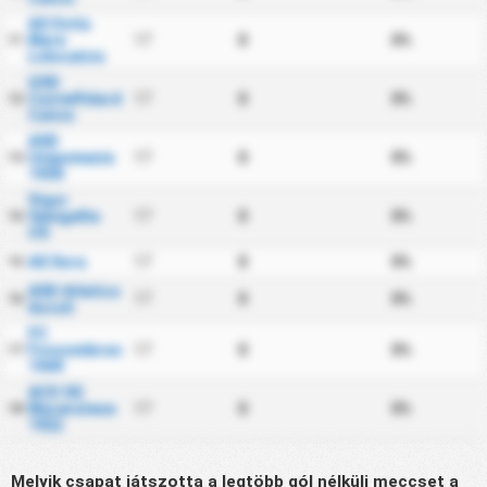
AS Ostia
Mare
17
0
0%
11
Lidocalcio
GSD
Castelfidardo
17
0
0%
12
Calcio
ASD
Unipomezia
17
0
0%
13
1938
Vigor
Senigallia
17
0
0%
14
US
AS Sora
17
0
0%
15
ASD Atletico
17
0
0%
16
Ascoli
FC
Fossombrone
17
0
0%
17
1949
ACD SS
Maceratese
17
0
0%
18
1922
Melyik csapat játszotta a legtöbb gól nélküli meccset a