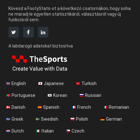
Kövesd a FootyStats-ot a következő csatornákon, hogy soha
ne maradj le egyetlen statisztikáról, választásról vagy új
funkcióról sem.
A labdarúgó adatokat biztosítva
English
Japanese
Turkish
Portuguese
Korean
Russian
Danish
Spanish
French
Romanian
Greek
Swedish
Polish
German
Dutch
Italian
Czech