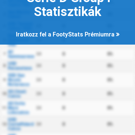
AS LAquila
34
0
0%
3
Calcio 1927
Statisztikák
San Marino
34
0
0%
4
Calcio
ASD Termoli
34
0
0%
5
Calcio 1920
Iratkozz fel a FootyStats Prémiumra
Real
Giulianova
34
0
0%
6
SSD
AC
34
0
0%
7
Sammaurese
USD
34
0
0%
8
Recanatese
SSD San
Nicolo
34
0
0%
9
Notaresco
SS Chieti
34
0
0%
10
Calcio
AS Ostia
Mare
34
0
0%
11
Lidocalcio
GSD
Castelfidardo
34
0
0%
12
Calcio