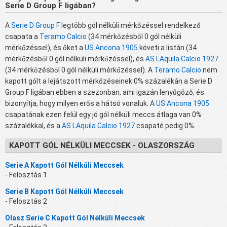
Serie D Group F ligában?
A
Serie D Group F
legtöbb gól nélküli mérkőzéssel rendelkező
csapata a
Teramo Calcio
(34 mérkőzésből 0 gól nélküli
mérkőzéssel), és őket a
US Ancona 1905
követi a listán (34
mérkőzésből 0 gól nélküli mérkőzéssel), és
AS LAquila Calcio 1927
(34 mérkőzésből 0 gól nélküli mérkőzéssel). A
Teramo Calcio
nem
kapott gólt a lejátszott mérkőzéseinek 0% százalékán a Serie D
Group F ligában ebben a szezonban, ami igazán lenyűgöző, és
bizonyítja, hogy milyen erős a hátsó vonaluk. A
US Ancona 1905
csapatának ezen felül egy jó gól nélküli meccs átlaga van 0%
százalékkal, és a
AS LAquila Calcio 1927
csapaté pedig 0%.
KAPOTT GÓL NÉLKÜLI MECCSEK - OLASZORSZÁG
Serie A Kapott Gól Nélküli Meccsek
- Felosztás 1
Serie B Kapott Gól Nélküli Meccsek
- Felosztás 2
Olasz Serie C Kapott Gól Nélküli Meccsek