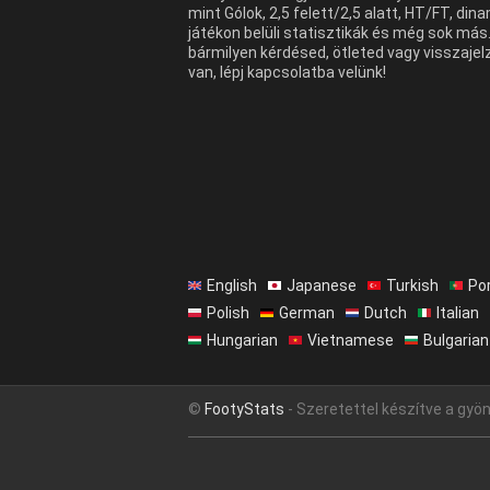
mint Gólok, 2,5 felett/2,5 alatt, HT/FT, din
játékon belüli statisztikák és még sok más
bármilyen kérdésed, ötleted vagy visszaje
van, lépj kapcsolatba velünk!
English
Japanese
Turkish
Po
Polish
German
Dutch
Italian
Hungarian
Vietnamese
Bulgarian
©
FootyStats
- Szeretettel készítve a gyön