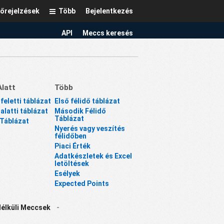
lőrejelzések
Több
Bejelentkezés
API
Meccs keresés
Alatt
Több
 feletti táblázat
Első félidő táblázat
 alatti táblázat
Második Félidő
Táblázat
 Táblázat
Nyerés vagy veszítés
félidőben
Piaci Érték
Adatkészletek és Excel
letöltések
Esélyek
Expected Points
Nélküli Meccsek
-