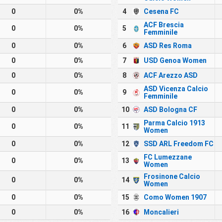
0
0%
4
Cesena FC
ACF Brescia
0
0%
5
Femminile
0
0%
6
ASD Res Roma
0
0%
7
USD Genoa Women
0
0%
8
ACF Arezzo ASD
ASD Vicenza Calcio
0
0%
9
Femminile
0
0%
10
ASD Bologna CF
Parma Calcio 1913
0
0%
11
Women
0
0%
12
SSD ARL Freedom FC
FC Lumezzane
0
0%
13
Women
Frosinone Calcio
0
0%
14
Women
0
0%
15
Como Women 1907
0
0%
16
Moncalieri