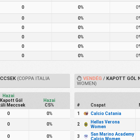
0
0%
0
0
0%
0
0
0%
0
0
0%
0
0
0%
0
0
0%
0
ECCSEK
(COPPA ITALIA
VENDÉG
/
KAPOTT GÓL 
WOMEN)
Hazai
Kapott Gól
Hazai
küli Meccsek
CS%
#
Csapat
0
0%
1
Calcio Catania
Hellas Verona
0
0%
2
Women
San Marino Academy
0
0%
3
Calcio Women