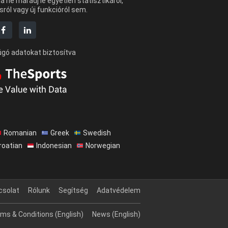
 ne maradj le egyetlen statisztikáról,
ról vagy új funkcióról sem.
úgó adatokat biztosítva
Romanian
Greek
Swedish
roatian
Indonesian
Norwegian
csolat
Rólunk
Segítség
Adatvédelem
ms & Conditions (English)
News (English)