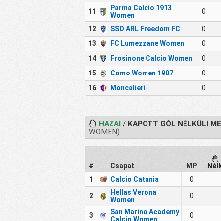
Parma Calcio 1913
11
0
Women
12
SSD ARL Freedom FC
0
13
FC Lumezzane Women
0
14
Frosinone Calcio Women
0
15
Como Women 1907
0
16
Moncalieri
0
HAZAI
/
KAPOTT GÓL NÉLKÜLI M
WOMEN)
#
Csapat
MP
Nél
1
Calcio Catania
0
Hellas Verona
2
0
Women
San Marino Academy
3
0
Calcio Women