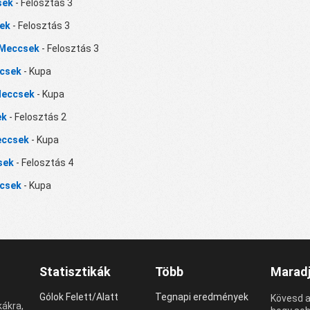
sek
- Felosztás 3
sek
- Felosztás 3
i Meccsek
- Felosztás 3
ccsek
- Kupa
 Meccsek
- Kupa
ek
- Felosztás 2
eccsek
- Kupa
sek
- Felosztás 4
ccsek
- Kupa
Statisztikák
Több
Maradj
Gólok Felett/Alatt
Tegnapi eredmények
Kövesd a
kákra,