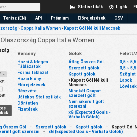
Statisztikák
Ligák
E
Tenisz (EN)
API
Prémium
Előrejelzések
CSV
szország
›
Coppa Italia Women
›
Kapott Gól Nélküli Meccsek
 Olaszország Coppa Italia Women
szág
Verseny
Gólok
Felett/
Hazai & Idegen
Átlag Összes Gól
0,5 ~ 5,5
Táblázatok
Szerzett gólok
0,5 ~ 5,5
Forma táblázat
Kapott gólok
Szöglet
27
Hazai Előny
Kapott Gól Nélküli
Lapok
ott
Előrejelzések
Meccsek
Lövések
Részvétel
Mindkét Csapat
szerzett gólt
zett
Játékos Statisztikák
Nem sikerült gólt
Döntetlen
szerezni
tes
Fizetések
xG (Expected Goals -
ikák
Várható Gólok)
g Összes Gól
-
Szerzett gólok
-
Kapott gólok
-
Kapott Gól 
erült gólt szerezni
-
xG (Expected Goals - Várható Gólok)