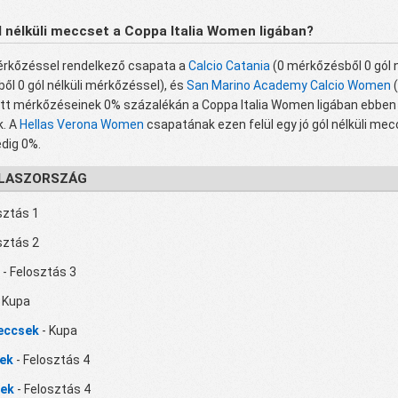
l nélküli meccset a Coppa Italia Women ligában?
mérkőzéssel rendelkező csapata a
Calcio Catania
(0 mérkőzésből 0 gól n
ből 0 gól nélküli mérkőzéssel), és
San Marino Academy Calcio Women
(
ott mérkőzéseinek 0% százalékán a Coppa Italia Women ligában ebben
k. A
Hellas Verona Women
csapatának ezen felül egy jó gól nélküli mec
dig 0%.
OLASZORSZÁG
sztás 1
sztás 2
- Felosztás 3
 Kupa
Meccsek
- Kupa
sek
- Felosztás 4
sek
- Felosztás 4