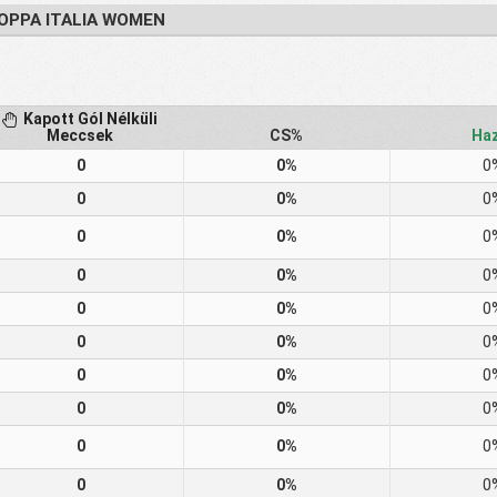
OPPA ITALIA WOMEN
Kapott Gól Nélküli
Meccsek
CS%
Haz
0
0%
0
0
0%
0
0
0%
0
0
0%
0
0
0%
0
0
0%
0
0
0%
0
0
0%
0
0
0%
0
0
0%
0