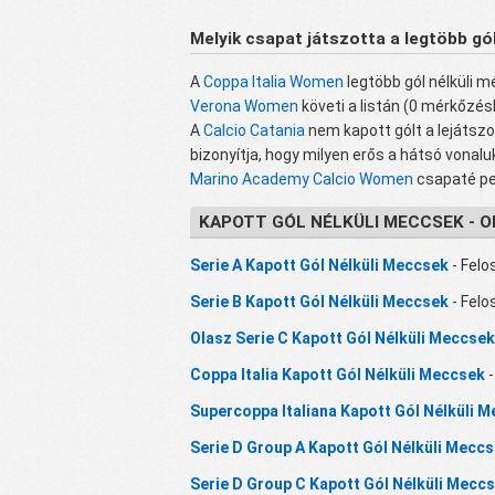
Melyik csapat játszotta a legtöbb gó
A
Coppa Italia Women
legtöbb gól nélküli 
Verona Women
követi a listán (0 mérkőzés
A
Calcio Catania
nem kapott gólt a lejátsz
bizonyítja, hogy milyen erős a hátsó vonalu
Marino Academy Calcio Women
csapaté pe
KAPOTT GÓL NÉLKÜLI MECCSEK - 
Serie A Kapott Gól Nélküli Meccsek
- Felo
Serie B Kapott Gól Nélküli Meccsek
- Felo
Olasz Serie C Kapott Gól Nélküli Meccsek
Coppa Italia Kapott Gól Nélküli Meccsek
-
Supercoppa Italiana Kapott Gól Nélküli 
Serie D Group A Kapott Gól Nélküli Mecc
Serie D Group C Kapott Gól Nélküli Mecc