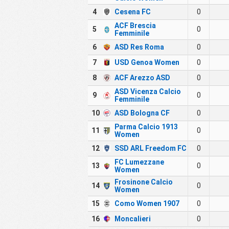
4
Cesena FC
0
ACF Brescia
5
0
Femminile
6
ASD Res Roma
0
7
USD Genoa Women
0
8
ACF Arezzo ASD
0
ASD Vicenza Calcio
9
0
Femminile
10
ASD Bologna CF
0
Parma Calcio 1913
11
0
Women
12
SSD ARL Freedom FC
0
FC Lumezzane
13
0
Women
Frosinone Calcio
14
0
Women
15
Como Women 1907
0
16
Moncalieri
0