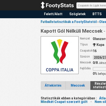
Felett/Alatt
Szögletek
BTTS
Futballstatisztikák a FootyStatstól
›
Ola
Kapott Gól Nélküli Meccsek
-
Nemzet
Olaszor
Típus
Kupa
Csapatok
16
Szezon
2026/
Meccsek
0/8
Játsz
Fejlődés
0%
befeje
Részle
Áttekintés
Meccsek
statiszt
Statisztikák ebben a kategóriában :
Átla
Mindkét Csapat szerzett gólt
-
Nem sik