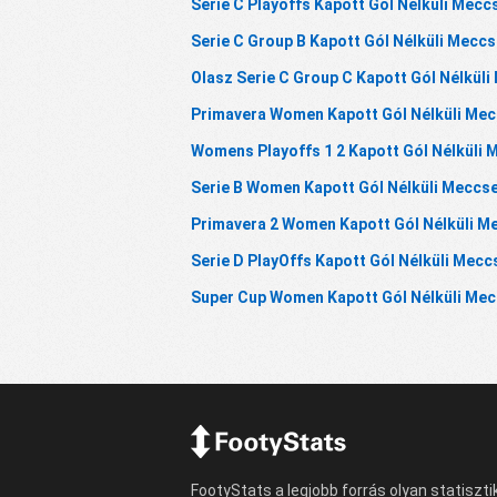
Serie C Playoffs Kapott Gól Nélküli Mecc
Serie C Group B Kapott Gól Nélküli Mecc
Olasz Serie C Group C Kapott Gól Nélkül
Primavera Women Kapott Gól Nélküli Me
Womens Playoffs 1 2 Kapott Gól Nélküli
Serie B Women Kapott Gól Nélküli Meccs
Primavera 2 Women Kapott Gól Nélküli M
Serie D PlayOffs Kapott Gól Nélküli Mecc
Super Cup Women Kapott Gól Nélküli Me
FootyStats a legjobb forrás olyan statiszti