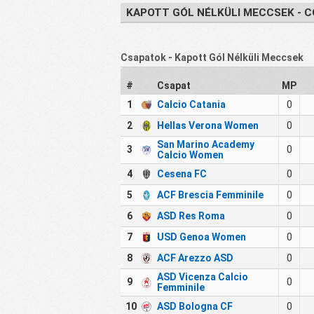
KAPOTT GÓL NÉLKÜLI MECCSEK - C
Csapatok - Kapott Gól Nélküli Meccsek
#
Csapat
MP
1
Calcio Catania
0
2
Hellas Verona Women
0
San Marino Academy
3
0
Calcio Women
4
Cesena FC
0
5
ACF Brescia Femminile
0
6
ASD Res Roma
0
7
USD Genoa Women
0
8
ACF Arezzo ASD
0
ASD Vicenza Calcio
9
0
Femminile
10
ASD Bologna CF
0