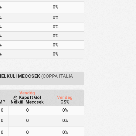
%
0%
%
0%
%
0%
%
0%
%
0%
%
0%
NÉLKÜLI MECCSEK
(COPPA ITALIA
Vendég
Kapott Gól
Vendég
MP
Nélküli Meccsek
CS%
0
0
0%
0
0
0%
0
0
0%