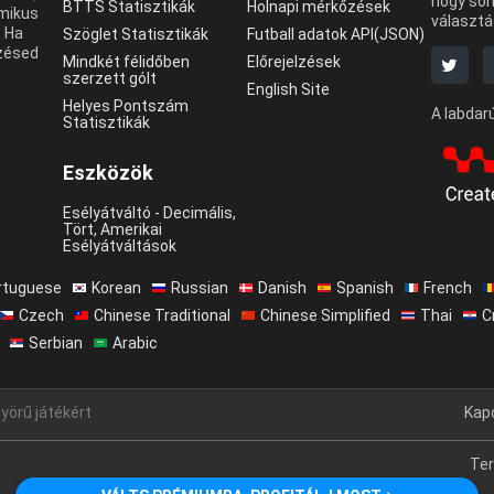
hogy soha
BTTS Statisztikák
Holnapi mérkőzések
amikus
választás
. Ha
Szöglet Statisztikák
Futball adatok API(JSON)
lzésed
Mindkét félidőben
Előrejelzések
szerzett gólt
English Site
Helyes Pontszám
A labdar
Statisztikák
Eszközök
Esélyátváltó - Decimális,
Tört, Amerikai
Esélyátváltások
rtuguese
Korean
Russian
Danish
Spanish
French
Czech
Chinese Traditional
Chinese Simplified
Thai
C
Serbian
Arabic
yörű játékért
Kap
Ter