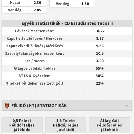
2.30
Hazai
1.30
Vendég
2.05
Vendég
Egyéb statisztikák - CD Estudiantes Tecos II
18.22
Lövések Meccsenként
8.67
Kaput eltaláló lövés / Mérkőzés
9.56
Kaput elkerülő lövés / Mérkőzés
10.5
Szabálytalanságok meccsenként
3.00
Les / meccs
55%
Átlagos Labdabirtoklás
38%
BTTS & Győzelem
22%
Mindkét félidőben szerzett gólt
FÉLIDŐ (HT) STATISZTIKÁK
0,5 Felett
1,5 Felett
Átlag Gól
Félidő/Teljes
Félidő/Teljes
Félidő/Teljes
játékidő
játékidő
játékidő