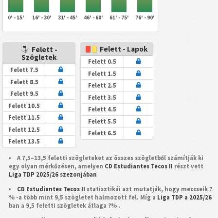
0' - 15'
16' - 30'
31' - 45'
46' - 60'
61' - 75'
76' - 90'
Felett - Lapok
Felett -
Szögletek
Felett 0.5
Felett 7.5
Felett 1.5
Felett 8.5
Felett 2.5
Felett 9.5
Felett 3.5
Felett 10.5
Felett 4.5
Felett 11.5
Felett 5.5
Felett 12.5
Felett 6.5
Felett 13.5
A 7,5–13,5 feletti szögleteket az összes szögletből számítják ki
egy olyan mérkőzésen, amelyen
CD Estudiantes Tecos II
részt vett
Liga TDP 2025/26 szezonjában
CD Estudiantes Tecos II
statisztikái azt mutatják, hogy meccseik ?
% -a több mint 9,5 szögletet halmozott fel. Míg a
Liga TDP a 2025/26
ban a 9,5 feletti szögletek átlaga ?% .