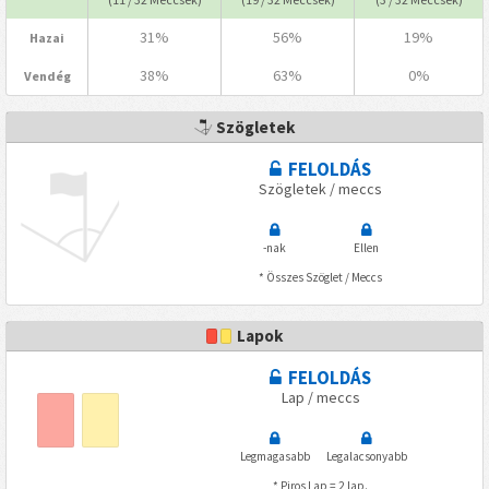
31%
56%
19%
Hazai
38%
63%
0%
Vendég
Szögletek
FELOLDÁS
Szögletek / meccs
-nak
Ellen
* Összes Szöglet / Meccs
Lapok
FELOLDÁS
Lap / meccs
Legmagasabb
Legalacsonyabb
* Piros Lap = 2 lap.