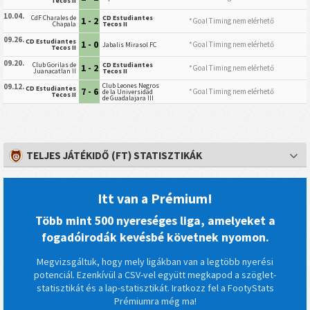
Tecos II
10.04.
CdF Charales de
CD Estudiantes
1 - 2
*Goal Timing nem elérhető
Chapala
Tecos II
09.26.
CD Estudiantes
1 - 0
*Goal Timing nem elérhető
Jabalis Mirasol FC
Tecos II
09.20.
Club Gorilas de
CD Estudiantes
1 - 2
*Goal Timing nem elérhető
Juanacatlan II
Tecos II
Club Leones Negros
09.12.
CD Estudiantes
7 - 6
*Goal Timing nem elérhető
de la Universidad
Tecos II
de Guadalajara III
TELJES JÁTÉKIDŐ (FT) STATISZTIKÁK
Itt van a Prémium!
Több mint 500 nyereséges liga, amelyeket a
fogadóirodák kevésbé követnek nyomon.
Megvizsgáltuk, hogy mely ligákban van a legtöbb nyerési
potenciál. Ezenkívül a CSV-vel együtt megkapod a szöglet-
statisztikát és a lap-statisztikát. Iratkozz fel a FootyStats
Prémiumra még ma!