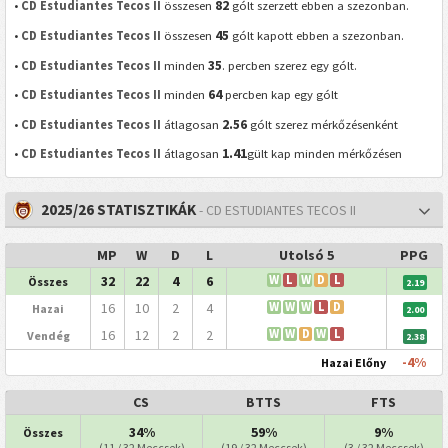
82
•
CD Estudiantes Tecos II
összesen
gólt szerzett ebben a szezonban.
45
•
CD Estudiantes Tecos II
összesen
gólt kapott ebben a szezonban.
35
•
CD Estudiantes Tecos II
minden
. percben szerez egy gólt.
64
•
CD Estudiantes Tecos II
minden
percben kap egy gólt
2.56
•
CD Estudiantes Tecos II
átlagosan
gólt szerez mérkőzésenként
1.41
•
CD Estudiantes Tecos II
átlagosan
gült kap minden mérkőzésen
2025/26 STATISZTIKÁK
- CD ESTUDIANTES TECOS II
MP
W
D
L
Utolsó 5
PPG
32
22
4
6
W
L
W
D
L
Összes
2.19
16
10
2
4
W
W
W
L
D
Hazai
2.00
16
12
2
2
W
W
D
W
L
Vendég
2.38
-4%
Hazai Előny
CS
BTTS
FTS
34%
59%
9%
Összes
(11 / 32 Meccsek)
(19 / 32 Meccsek)
(3 / 32 Meccsek)