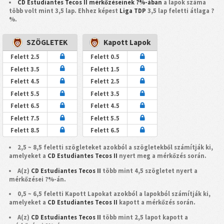
CD Estudiantes Tecos II mérkőzéseinek ?%-ában
a lapok száma
több volt mint 3,5 lap. Ehhez képest
Liga TDP
3,5 lap feletti átlaga ?
%.
SZÖGLETEK
Kapott Lapok
Felett 2.5
Felett 0.5
Felett 3.5
Felett 1.5
Felett 4.5
Felett 2.5
Felett 5.5
Felett 3.5
Felett 6.5
Felett 4.5
Felett 7.5
Felett 5.5
Felett 8.5
Felett 6.5
2,5 ~ 8,5 feletti szögleteket azokból a szögletekből számítják ki,
amelyeket a
CD Estudiantes Tecos II
nyert meg a mérkőzés során.
A(z)
CD Estudiantes Tecos II
több mint 4,5 szögletet nyert a
mérkőzései ?%-án.
0,5 ~ 6,5 feletti Kapott Lapokat azokból a lapokból számítják ki,
amelyeket a
CD Estudiantes Tecos II
kapott a mérkőzés során.
A(z)
CD Estudiantes Tecos II
több mint 2,5 lapot kapott a