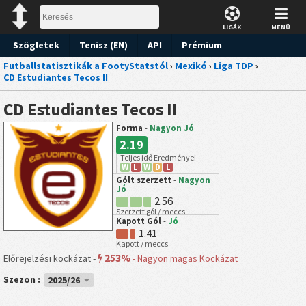
LIGÁK
MENÜ
Szögletek
Tenisz (EN)
API
Prémium
Futballstatisztikák a FootyStatstól
›
Mexikó
›
Liga TDP
›
Előrejelzések
CD Estudiantes Tecos II
CD Estudiantes Tecos II
Forma
-
Nagyon Jó
2.19
Teljes idő Eredményei
W
L
W
D
L
Gólt szerzett
-
Nagyon
Jó
2.56
Szerzett gól / meccs
Kapott Gól
-
Jó
1.41
Kapott / meccs
253%
Előrejelzési kockázat -
-
Nagyon magas Kockázat
Szezon :
2025/26