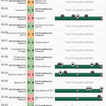
05.14.
CD Estudiantes
Morelia Ud
2 - 2
*Goal Timing nem elérhető
Tecos II
Michoacana
05.10.
CD Estudiantes
1 - 3
*Goal Timing nem elérhető
Irapuato II
Tecos II
05.07.
CD Estudiantes
1 - 3
Irapuato II
HT
FT
Tecos II
05.02.
CD Estudiantes
Correcaminos de la
2 - 0
*Goal Timing nem elérhető
Tecos II
UAT III
04.25.
Correcaminos de la
CD Estudiantes
2 - 2
*Goal Timing nem elérhető
UAT III
Tecos II
04.17.
CD Estudiantes
2 - 1
*Goal Timing nem elérhető
Zapotlanejo II
Tecos II
04.10.
Club Deportivo
CD Estudiantes
3 - 4
*Goal Timing nem elérhető
Cimagol
Tecos II
03.28.
CD Nacional
CD Estudiantes
0 - 1
*Goal Timing nem elérhető
Guadalajara
Tecos II
03.20.
CD Estudiantes
3 - 2
CD Aves Blancas
HT
FT
Tecos II
03.14.
CD Estudiantes
2 - 1
Tapatios Soccer FC
HT
FT
Tecos II
03.10.
CD Estudiantes
0 - 4
*Goal Timing nem elérhető
Agaveros FC
Tecos II
03.06.
CD Estudiantes
3 - 0
Caja Oblatos CFD II
HT
FT
Tecos II
02.20.
CD Estudiantes
Alfareros de Tonala
0 - 1
HT
FT
Tecos II
FC
02.13.
CD Estudiantes