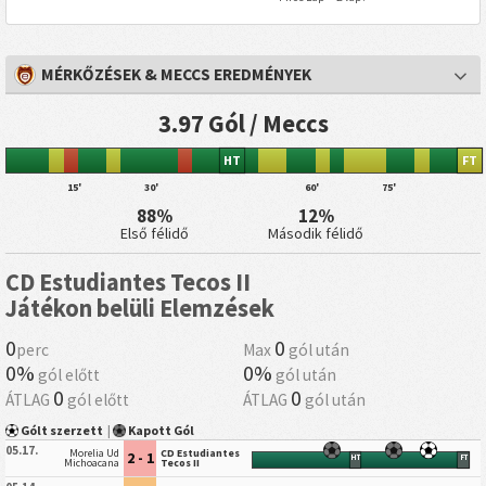
MÉRKŐZÉSEK & MECCS EREDMÉNYEK
3.97 Gól / Meccs
HT
FT
15'
30'
60'
75'
88%
12%
Első félidő
Második félidő
CD Estudiantes Tecos II
Játékon belüli Elemzések
0
0
perc
Max
gól után
0%
0%
gól előtt
gól után
0
0
ÁTLAG
gól előtt
ÁTLAG
gól után
Gólt szerzett
|
Kapott Gól
05.17.
Morelia Ud
CD Estudiantes
2 - 1
HT
FT
Michoacana
Tecos II