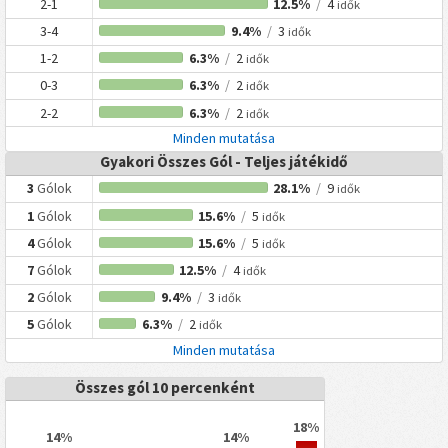
2-1
12.5%
/
4
idők
3-4
9.4%
/
3
idők
1-2
6.3%
/
2
idők
0-3
6.3%
/
2
idők
2-2
6.3%
/
2
idők
Minden mutatása
Gyakori Összes Gól - Teljes játékidő
3
Gólok
28.1%
/
9
idők
1
Gólok
15.6%
/
5
idők
4
Gólok
15.6%
/
5
idők
7
Gólok
12.5%
/
4
idők
2
Gólok
9.4%
/
3
idők
5
Gólok
6.3%
/
2
idők
Minden mutatása
Összes gól 10 percenként
18%
14%
14%