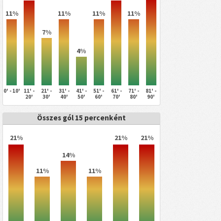
11%
11%
11%
11%
7%
4%
0' - 10'
11' -
21' -
31' -
41' -
51' -
61' -
71' -
81' -
20'
30'
40'
50'
60'
70'
80'
90'
Összes gól 15 percenként
21%
21%
21%
14%
11%
11%