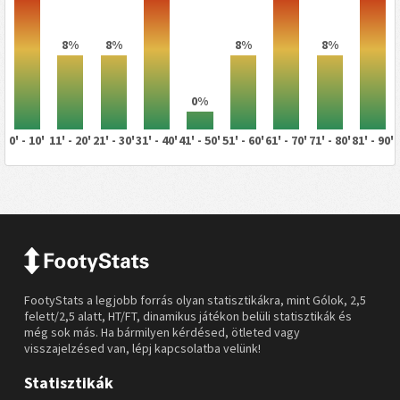
8%
8%
8%
8%
0%
0' - 10'
11' - 20'
21' - 30'
31' - 40'
41' - 50'
51' - 60'
61' - 70'
71' - 80'
81' - 90'
FootyStats a legjobb forrás olyan statisztikákra, mint Gólok, 2,5
felett/2,5 alatt, HT/FT, dinamikus játékon belüli statisztikák és
még sok más. Ha bármilyen kérdésed, ötleted vagy
visszajelzésed van, lépj kapcsolatba velünk!
Statisztikák