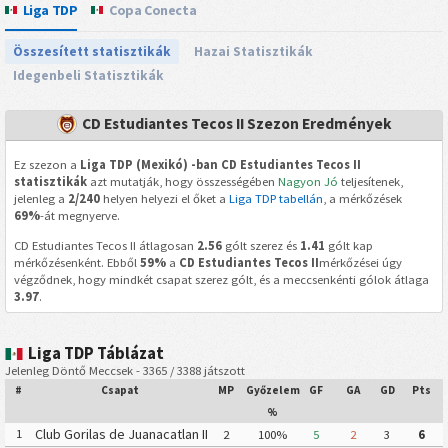
Liga TDP
Copa Conecta
Összesített statisztikák
Hazai Statisztikák
Idegenbeli Statisztikák
CD Estudiantes Tecos II Szezon Eredmények
Ez szezon a
Liga TDP (Mexikó) -ban CD Estudiantes Tecos II
statisztikák
azt mutatják, hogy összességében
Nagyon Jó
teljesítenek,
jelenleg a
2/240
helyen helyezi el őket a
Liga TDP tabellán
, a mérkőzések
69%
-át megnyerve.
CD Estudiantes Tecos II átlagosan
2.56
gólt szerez és
1.41
gólt kap
mérkőzésenként. Ebből
59%
a
CD Estudiantes Tecos II
mérkőzései úgy
végződnek, hogy mindkét csapat szerez gólt, és a meccsenkénti gólok átlaga
3.97
.
Liga TDP Táblázat
Jelenleg Döntő Meccsek - 3365 / 3388 játszott
#
Csapat
MP
Győzelem
GF
GA
GD
Pts
%
Club Gorilas de Juanacatlan II
1
2
100%
5
2
3
6