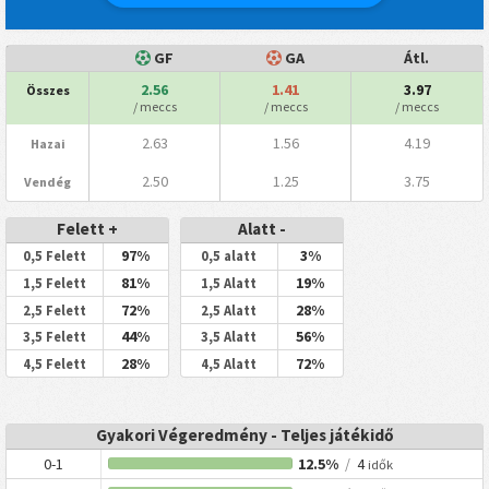
GF
GA
Átl.
2.56
1.41
3.97
Összes
/ meccs
/ meccs
/ meccs
2.63
1.56
4.19
Hazai
2.50
1.25
3.75
Vendég
Felett +
Alatt -
97%
3%
0,5 Felett
0,5 alatt
81%
19%
1,5 Felett
1,5 Alatt
72%
28%
2,5 Felett
2,5 Alatt
44%
56%
3,5 Felett
3,5 Alatt
28%
72%
4,5 Felett
4,5 Alatt
Gyakori Végeredmény - Teljes játékidő
0-1
12.5%
/
4
idők