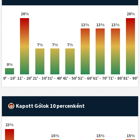
20%
20%
13%
13%
13%
7%
7%
7%
0%
0' - 10'
11' - 20'
21' - 30'
31' - 40'
41' - 50'
51' - 60'
61' - 70'
71' - 80'
81' - 90'
Kapott Gólok 10 percenként
23%
15%
15%
15%