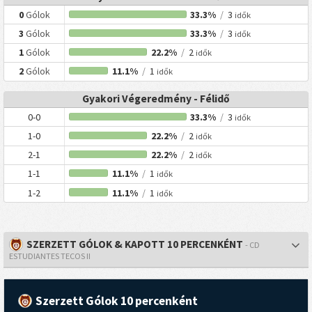
0
Gólok
33.3%
/
3
idők
3
Gólok
33.3%
/
3
idők
1
Gólok
22.2%
/
2
idők
2
Gólok
11.1%
/
1
idők
Gyakori Végeredmény - Félidő
0-0
33.3%
/
3
idők
1-0
22.2%
/
2
idők
2-1
22.2%
/
2
idők
1-1
11.1%
/
1
idők
1-2
11.1%
/
1
idők
SZERZETT GÓLOK & KAPOTT 10 PERCENKÉNT
- CD
ESTUDIANTES TECOS II
Szerzett Gólok 10 percenként