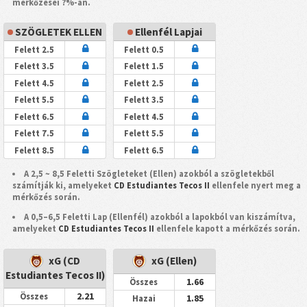
mérkőzései ?%-án.
SZÖGLETEK ELLEN
Ellenfél Lapjai
Felett 2.5
Felett 0.5
Felett 3.5
Felett 1.5
Felett 4.5
Felett 2.5
Felett 5.5
Felett 3.5
Felett 6.5
Felett 4.5
Felett 7.5
Felett 5.5
Felett 8.5
Felett 6.5
A 2,5 ~ 8,5 Feletti Szögleteket (Ellen) azokból a szögletekből
számítják ki, amelyeket
CD Estudiantes Tecos II
ellenfele nyert meg a
mérkőzés során.
A 0,5–6,5 Feletti Lap (Ellenfél) azokból a lapokból van kiszámítva,
amelyeket
CD Estudiantes Tecos II
ellenfele kapott a mérkőzés során.
xG (CD
xG (Ellen)
Estudiantes Tecos II)
1.66
Összes
2.21
Összes
1.85
Hazai