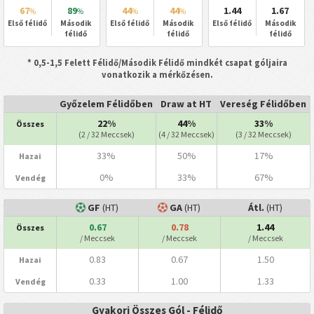
67
89
44
44
1.44
1.67
%
%
%
%
Első félidő
Második
Első félidő
Második
Első félidő
Második
félidő
félidő
félidő
* 0,5-1,5 Felett Félidő/Második Félidő mindkét csapat góljaira
vonatkozik a mérkőzésen.
Győzelem Félidőben
Draw at HT
Vereség Félidőben
22%
44%
33%
Összes
(2 / 32 Meccsek)
(4 / 32 Meccsek)
(3 / 32 Meccsek)
33%
50%
17%
Hazai
0%
33%
67%
Vendég
GF
(HT)
GA
(HT)
Átl.
(HT)
0.67
0.78
1.44
Összes
/ Meccsek
/ Meccsek
/ Meccsek
0.83
0.67
1.50
Hazai
0.33
1.00
1.33
Vendég
Gyakori Összes Gól - Félidő