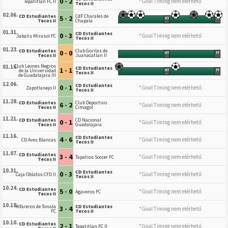
0 - 2
*Goal Timing nem elérhető
Tepatitlan FC II
Tecos II
02.06.
CD Estudiantes
CdF Charales de
5 - 2
HT
FT
Tecos II
Chapala
01.31.
CD Estudiantes
0 - 3
*Goal Timing nem elérhető
Jabalis Mirasol FC
Tecos II
01.23.
CD Estudiantes
Club Gorilas de
0 - 0
HT
FT
Tecos II
Juanacatlan II
Club Leones Negros
01.16.
CD Estudiantes
1 - 1
de la Universidad
HT
FT
Tecos II
de Guadalajara III
12.06.
CD Estudiantes
0 - 1
*Goal Timing nem elérhető
Zapotlanejo II
Tecos II
11.28.
CD Estudiantes
Club Deportivo
6 - 2
*Goal Timing nem elérhető
Tecos II
Cimagol
11.21.
CD Estudiantes
CD Nacional
0 - 1
*Goal Timing nem elérhető
Tecos II
Guadalajara
11.16.
CD Estudiantes
4 - 6
*Goal Timing nem elérhető
CD Aves Blancas
Tecos II
11.07.
CD Estudiantes
3 - 4
*Goal Timing nem elérhető
Tapatios Soccer FC
Tecos II
10.31.
CD Estudiantes
0 - 3
*Goal Timing nem elérhető
Caja Oblatos CFD II
Tecos II
10.24.
CD Estudiantes
5 - 0
*Goal Timing nem elérhető
Agaveros FC
Tecos II
10.18.
Alfareros de Tonala
CD Estudiantes
3 - 4
*Goal Timing nem elérhető
FC
Tecos II
10.10.
CD Estudiantes
2 - 1
*Goal Timing nem elérhető
Tepatitlan FC II