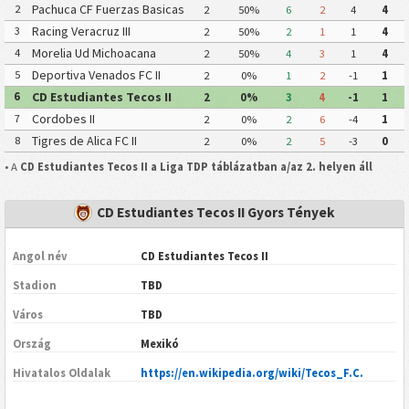
Pachuca CF Fuerzas Basicas
2
2
50%
6
2
4
4
Pachuca CF III
Racing Veracruz III
3
2
50%
2
1
1
4
Morelia Ud Michoacana
4
2
50%
4
3
1
4
Deportiva Venados FC II
5
2
0%
1
2
-1
1
CD Estudiantes Tecos II
6
2
0%
3
4
-1
1
Cordobes II
7
2
0%
2
6
-4
1
Tigres de Alica FC II
8
2
0%
2
5
-3
0
• A
CD Estudiantes Tecos II a Liga TDP táblázatban a/az 2. helyen áll
CD Estudiantes Tecos II Gyors Tények
Angol név
CD Estudiantes Tecos II
Stadion
TBD
Város
TBD
Ország
Mexikó
Hivatalos Oldalak
https://en.wikipedia.org/wiki/Tecos_F.C.