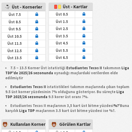
Üst - Kartlar
Üst - Kornerler
Üst 0.5
Üst 7.5
Üst 1.5
Üst 8.5
Üst 2.5
Üst 9.5
Üst 3.5
Üst 10.5
Üst 4.5
Üst 11.5
Üst 5.5
Üst 12.5
Üst 6.5
Üst 13.5
7.5 ~ 13.5 Korner Üst istatistiği
Estudiantes Tecos II
takımının
Liga
TDP'de 2025/26 sezonunda
oynadığı maçlardaki verilerden elde
edilmiştir
Estudiantes Tecos II
istatistikleri takımın maçlarında çıkan toplam
9.5 üst korner yüzdesinin ?% olduğunu gösteriyor. Bu süreçte
Liga
TDP 2025/26 sezonunda
9.5 korer üst oranı ?%.
Estudiantes Tecos II maçlarının 3,5 kart üst bitme yüzdesi
%?
'Buna
karşılık
Liga TDP
maçlarının 3.5 kart üst bitme yüzdesi ise %?.
Kullanılan Korner
Görülen Kartlar