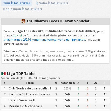
Tüm İstatistikler
İç Saha İstatistikleri
Deplasman İstatistikleri
Estudiantes Tecos II Sezon Sonuçları
Bu sezon
Liga TDP (Meksika) Estudiantes Tecos II istatistikleri
, genel
olarak
Çok İyi
performans sergilediklerini gösteriyor ve şu anda onları
sıralamasında
2/240
konumuna yerleştiriyor. Liga TDP tablosu
, maçların
69%
'ini kazanıyor.
Estudiantes Tecos II bu sezon maçlarında maç başı ortalama 2.56 gol atarken
1.41 gol yedi. Maçları 59% oranında karşılıklı gol var şeklinde sona erdi. Dahil
oldukları maçlarda ortalama maç başı 3.97 gol oldu.
Liga TDP Tablo
Şu an Son Maçlar - 3365 / 3388 maç oynandı
#
Takım
O
Kazanma%
A
Y
AV
P
Club Gorilas de Juanacatlan II
1
2
100%
5
2
3
6
Pachuca CF Fuerzas Basicas
2
2
50%
6
2
4
4
Pachuca CF III
Racing Veracruz III
3
2
50%
2
1
1
4
Morelia Ud Michoacana
4
2
50%
4
3
1
4