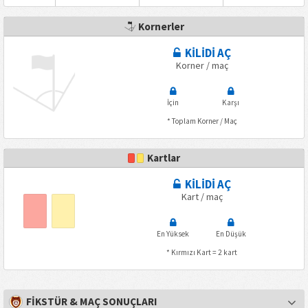
Kornerler
KİLİDİ AÇ
Korner / maç
İçin
Karşı
* Toplam Korner / Maç
Kartlar
KİLİDİ AÇ
Kart / maç
En Yüksek
En Düşük
* Kırmızı Kart = 2 kart
FİKSTÜR & MAÇ SONUÇLARI