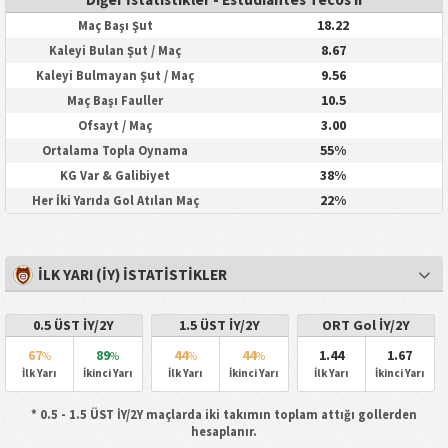
18.22
Maç Başı Şut
8.67
Kaleyi Bulan Şut / Maç
9.56
Kaleyi Bulmayan Şut / Maç
10.5
Maç Başı Fauller
3.00
Ofsayt / Maç
55%
Ortalama Topla Oynama
38%
KG Var & Galibiyet
22%
Her İki Yarıda Gol Atılan Maç
İLK YARI (İY) İSTATISTIKLER
0.5 ÜST İY/2Y
1.5 ÜST İY/2Y
ORT Gol İY/2Y
67
89
44
44
1.44
1.67
%
%
%
%
İlk Yarı
İkinci Yarı
İlk Yarı
İkinci Yarı
İlk Yarı
İkinci Yarı
* 0.5 - 1.5 ÜST İY/2Y maçlarda iki takımın toplam attığı gollerden
hesaplanır.