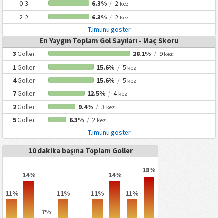
0-3
6.3%
/
2
kez
2-2
6.3%
/
2
kez
Tümünü göster
En Yaygın Toplam Gol Sayıları - Maç Skoru
3
Goller
28.1%
/
9
kez
1
Goller
15.6%
/
5
kez
4
Goller
15.6%
/
5
kez
7
Goller
12.5%
/
4
kez
2
Goller
9.4%
/
3
kez
5
Goller
6.3%
/
2
kez
Tümünü göster
10 dakika başına Toplam Goller
18%
14%
14%
11%
11%
11%
11%
7%