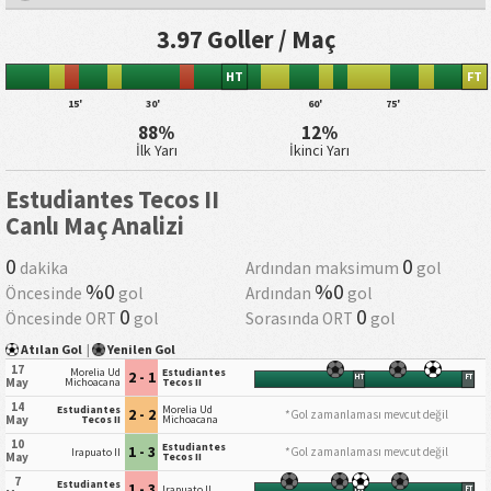
3.97 Goller / Maç
HT
FT
15'
30'
60'
75'
88%
12%
İlk Yarı
İkinci Yarı
Estudiantes Tecos II
Canlı Maç Analizi
0
0
dakika
Ardından maksimum
gol
%0
%0
Öncesinde
gol
Ardından
gol
0
0
Öncesinde ORT
gol
Sorasında ORT
gol
Atılan Gol
|
Yenilen Gol
17
Morelia Ud
Estudiantes
2 - 1
HT
FT
May
Michoacana
Tecos II
14
Estudiantes
Morelia Ud
2 - 2
*Gol zamanlaması mevcut değil
May
Tecos II
Michoacana
10
Estudiantes
1 - 3
*Gol zamanlaması mevcut değil
Irapuato II
May
Tecos II
7
Estudiantes
1 - 3
Irapuato II
HT
FT