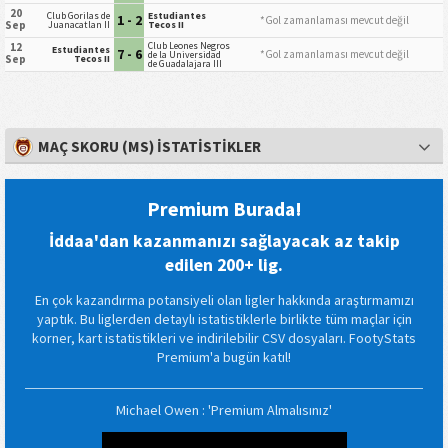
20
Club Gorilas de
Estudiantes
1 - 2
*Gol zamanlaması mevcut değil
Sep
Juanacatlan II
Tecos II
Club Leones Negros
12
Estudiantes
7 - 6
*Gol zamanlaması mevcut değil
de la Universidad
Sep
Tecos II
de Guadalajara III
MAÇ SKORU (MS) İSTATISTIKLER
Premium Burada!
İddaa'dan kazanmanızı sağlayacak az takip
edilen 200+ lig.
En çok kazandırma potansiyeli olan ligler hakkında araştırmamızı
yaptık. Bu liglerden detaylı istatistiklerle birlikte tüm maçlar için
korner, kart istatistikleri ve indirilebilir CSV dosyaları. FootyStats
Premium'a bugün katıl!
Michael Owen : 'Premium Almalısınız'