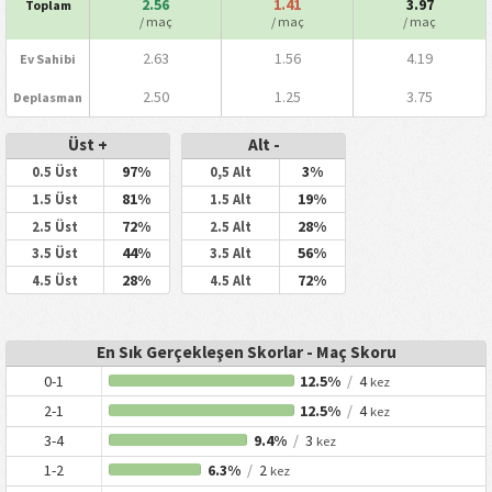
2.56
1.41
3.97
Toplam
/ maç
/ maç
/ maç
2.63
1.56
4.19
Ev Sahibi
2.50
1.25
3.75
Deplasman
Üst +
Alt -
97%
3%
0.5 Üst
0,5 Alt
81%
19%
1.5 Üst
1.5 Alt
72%
28%
2.5 Üst
2.5 Alt
44%
56%
3.5 Üst
3.5 Alt
28%
72%
4.5 Üst
4.5 Alt
En Sık Gerçekleşen Skorlar - Maç Skoru
0-1
12.5%
/
4
kez
2-1
12.5%
/
4
kez
3-4
9.4%
/
3
kez
1-2
6.3%
/
2
kez