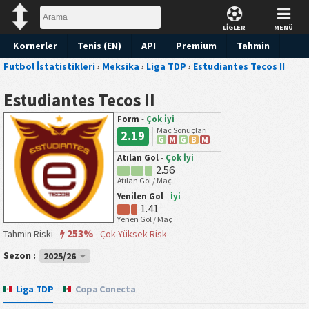
LİGLER
MENÜ
Kornerler
Tenis (EN)
API
Premium
Tahmin
Futbol İstatistikleri
›
Meksika
›
Liga TDP
›
Estudiantes Tecos II
Estudiantes Tecos II
Form
-
Çok İyi
Maç Sonuçları
2.19
G
M
G
B
M
Atılan Gol
-
Çok İyi
2.56
Atılan Gol / Maç
Yenilen Gol
-
İyi
1.41
Yenen Gol / Maç
253%
Tahmin Riski -
-
Çok Yüksek Risk
Sezon :
2025/26
Liga TDP
Copa Conecta