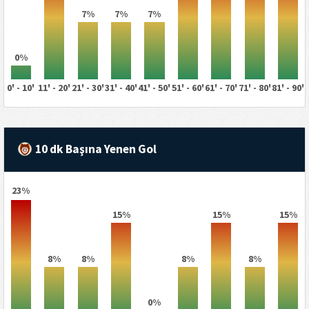
7%
7%
7%
0%
0' - 10'
11' - 20'
21' - 30'
31' - 40'
41' - 50'
51' - 60'
61' - 70'
71' - 80'
81' - 90'
10 dk Başına Yenen Gol
23%
15%
15%
15%
8%
8%
8%
8%
0%