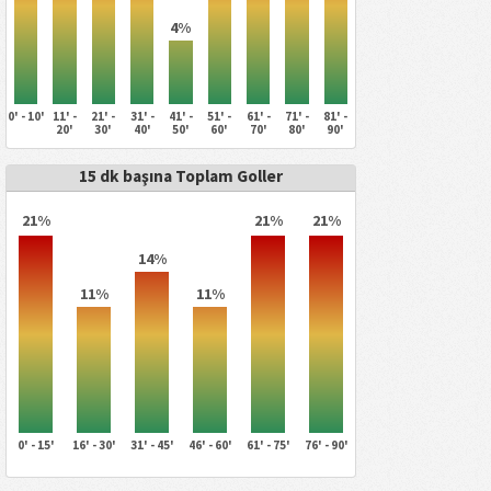
4%
0' - 10'
11' -
21' -
31' -
41' -
51' -
61' -
71' -
81' -
20'
30'
40'
50'
60'
70'
80'
90'
15 dk başına Toplam Goller
21%
21%
21%
14%
11%
11%
0' - 15'
16' - 30'
31' - 45'
46' - 60'
61' - 75'
76' - 90'