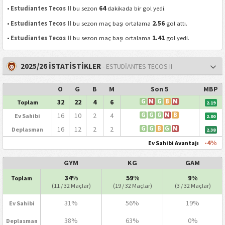
64
•
Estudiantes Tecos II
bu sezon
dakikada bir gol yedi.
2.56
•
Estudiantes Tecos II
bu sezon maç başı ortalama
gol attı.
1.41
•
Estudiantes Tecos II
bu sezon maç başı ortalama
gol yedi.
2025/26 İSTATİSTİKLER
- ESTUDIANTES TECOS II
O
G
B
M
Son 5
MBP
32
22
4
6
G
M
G
B
M
Toplam
2.19
16
10
2
4
G
G
G
M
B
Ev Sahibi
2.00
16
12
2
2
G
G
B
G
M
Deplasman
2.38
-4%
Ev Sahibi Avantajı
GYM
KG
GAM
34%
59%
9%
Toplam
(11 / 32 Maçlar)
(19 / 32 Maçlar)
(3 / 32 Maçlar)
31%
56%
19%
Ev Sahibi
38%
63%
0%
Deplasman