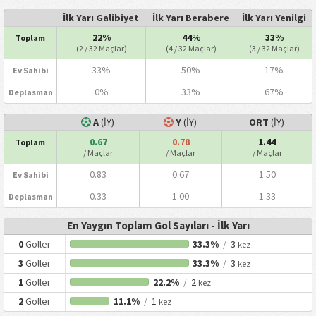
İlk Yarı Galibiyet
İlk Yarı Berabere
İlk Yarı Yenilgi
22%
44%
33%
Toplam
(2 / 32 Maçlar)
(4 / 32 Maçlar)
(3 / 32 Maçlar)
33%
50%
17%
Ev Sahibi
0%
33%
67%
Deplasman
A
(İY)
Y
(İY)
ORT
(İY)
0.67
0.78
1.44
Toplam
/ Maçlar
/ Maçlar
/ Maçlar
0.83
0.67
1.50
Ev Sahibi
0.33
1.00
1.33
Deplasman
En Yaygın Toplam Gol Sayıları - İlk Yarı
0
Goller
33.3%
/
3
kez
3
Goller
33.3%
/
3
kez
1
Goller
22.2%
/
2
kez
2
Goller
11.1%
/
1
kez