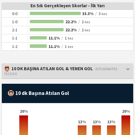
En Sık Gerçekleşen Skorlar - İlk Yarı
0-0
33.3%
/
3
kez
1-0
22.2%
/
2
kez
2-1
22.2%
/
2
kez
1-1
11.1%
/
1
kez
1-2
11.1%
/
1
kez
10 DK BAŞINA ATILAN GOL & YENEN GOL
- ESTUDIANTES
TECOS II
10 dk Başına Atılan Gol
20%
20%
13%
13%
13%