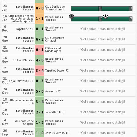
23
Estudiantes
Club Gorilas de
0 - 0
HT
FT
Jan
Tecos II
Juanacatlan II
Club Leones Negros
16
Estudiantes
1 - 1
de la Universidad
HT
FT
Jan
Tecos II
de Guadalajara III
6
Estudiantes
0 - 1
*Gol zamanlaması mevcut değil
Zapotlanejo II
Dec
Tecos II
28
Estudiantes
Club Deportivo
6 - 2
*Gol zamanlaması mevcut değil
Nov
Tecos II
Cimagol
21
Estudiantes
CD Nacional
0 - 1
*Gol zamanlaması mevcut değil
Nov
Tecos II
Guadalajara
16
Estudiantes
4 - 6
*Gol zamanlaması mevcut değil
CD Aves Blancas
Nov
Tecos II
7
Estudiantes
3 - 4
*Gol zamanlaması mevcut değil
Tapatios Soccer FC
Nov
Tecos II
31
Estudiantes
0 - 3
*Gol zamanlaması mevcut değil
Caja Oblatos CFD II
Oct
Tecos II
24
Estudiantes
5 - 0
*Gol zamanlaması mevcut değil
Agaveros FC
Oct
Tecos II
18
Alfareros de Tonala
Estudiantes
3 - 4
*Gol zamanlaması mevcut değil
Oct
FC
Tecos II
10
Estudiantes
2 - 1
*Gol zamanlaması mevcut değil
Tepatitlan FC II
Oct
Tecos II
4
CdF Charales de
Estudiantes
1 - 2
*Gol zamanlaması mevcut değil
Oct
Chapala
Tecos II
26
Estudiantes
1 - 0
*Gol zamanlaması mevcut değil
Jabalis Mirasol FC
Sep
Tecos II