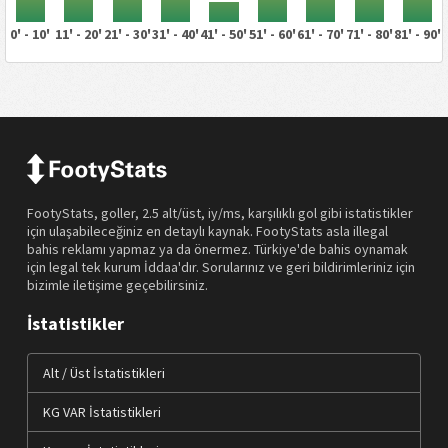
0' - 10'
11' - 20'
21' - 30'
31' - 40'
41' - 50'
51' - 60'
61' - 70'
71' - 80'
81' - 90'
FootyStats, goller, 2.5 alt/üst, iy/ms, karşılıklı gol gibi istatistikler
için ulaşabileceğiniz en detaylı kaynak. FootyStats asla illegal
bahis reklamı yapmaz ya da önermez. Türkiye'de bahis oynamak
için legal tek kurum İddaa'dır. Sorularınız ve geri bildirimleriniz için
bizimle iletişime geçebilirsiniz.
İstatistikler
Alt / Üst İstatistikleri
KG VAR İstatistikleri