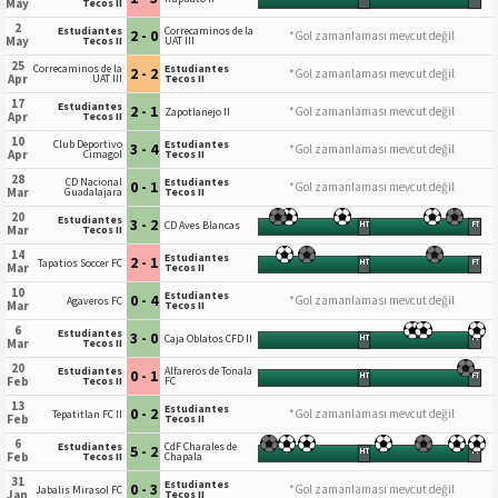
May
Tecos II
2
Estudiantes
Correcaminos de la
2 - 0
*Gol zamanlaması mevcut değil
May
Tecos II
UAT III
25
Correcaminos de la
Estudiantes
2 - 2
*Gol zamanlaması mevcut değil
Apr
UAT III
Tecos II
17
Estudiantes
2 - 1
*Gol zamanlaması mevcut değil
Zapotlanejo II
Apr
Tecos II
10
Club Deportivo
Estudiantes
3 - 4
*Gol zamanlaması mevcut değil
Apr
Cimagol
Tecos II
28
CD Nacional
Estudiantes
0 - 1
*Gol zamanlaması mevcut değil
Mar
Guadalajara
Tecos II
20
Estudiantes
3 - 2
CD Aves Blancas
HT
FT
Mar
Tecos II
14
Estudiantes
2 - 1
Tapatios Soccer FC
HT
FT
Mar
Tecos II
10
Estudiantes
0 - 4
*Gol zamanlaması mevcut değil
Agaveros FC
Mar
Tecos II
6
Estudiantes
3 - 0
Caja Oblatos CFD II
HT
FT
Mar
Tecos II
20
Estudiantes
Alfareros de Tonala
0 - 1
HT
FT
Feb
Tecos II
FC
13
Estudiantes
0 - 2
*Gol zamanlaması mevcut değil
Tepatitlan FC II
Feb
Tecos II
6
Estudiantes
CdF Charales de
5 - 2
HT
FT
Feb
Tecos II
Chapala
31
Estudiantes
0 - 3
*Gol zamanlaması mevcut değil
Jabalis Mirasol FC
Jan
Tecos II