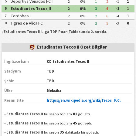
Deportiva Venados FC II
5
2
0%
1
2
-1
1
Estudiantes Tecos II
6
2
0%
3
4
-1
1
Cordobes II
7
2
0%
2
6
-4
1
Tigres de Alica FC II
8
2
0%
2
5
-3
0
•
Estudiantes Tecos II Liga TDP Puan Tablosunda 2. sırada.
Estudiantes Tecos II Özet Bilgiler
İngilizce İsim
CD Estudiantes Tecos II
Stadyum
TBD
Şehir
TBD
Ülke
Meksika
Resmi Site
https://en.wikipedia.org/wiki/Tecos_F.C.
82
•
Estudiantes Tecos II
bu sezon toplam
gol attı.
45
•
Estudiantes Tecos II
bu sezon toplam
gol yedi.
35
•
Estudiantes Tecos II
bu sezon
dakikada bir gol attı.