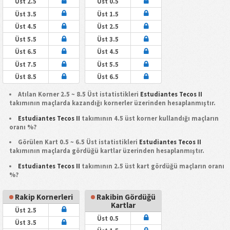
Üst 2.5
Üst 0.5
Üst 3.5
Üst 1.5
Üst 4.5
Üst 2.5
Üst 5.5
Üst 3.5
Üst 6.5
Üst 4.5
Üst 7.5
Üst 5.5
Üst 8.5
Üst 6.5
Atılan Korner 2.5 ~ 8.5 Üst istatistikleri
Estudiantes Tecos II
takımının maçlarda kazandığı kornerler üzerinden hesaplanmıştır.
Estudiantes Tecos II
takımının 4.5 üst korner kullandığı maçların
oranı %?
Görülen Kart 0.5 ~ 6.5 Üst istatistikleri
Estudiantes Tecos II
takımının maçlarda gördüğü kartlar üzerinden hesaplanmıştır.
Estudiantes Tecos II
takımının 2.5 üst kart gördüğü maçların oranı
%?
Rakip Kornerleri
Rakibin Gördüğü
Kartlar
Üst 2.5
Üst 0.5
Üst 3.5