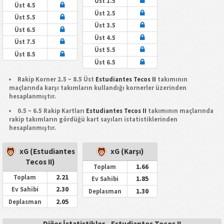
Üst 1.5
Üst 4.5
Üst 2.5
Üst 5.5
Üst 3.5
Üst 6.5
Üst 4.5
Üst 7.5
Üst 5.5
Üst 8.5
Üst 6.5
Rakip Korner 2.5 ~ 8.5 Üst
Estudiantes Tecos II
takımının
maçlarında karşı takımların kullandığı kornerler üzerinden
hesaplanmıştır.
0.5 ~ 6.5 Rakip Kartları
Estudiantes Tecos II
takımının maçlarında
rakip takımların gördüğü kart sayıları istatistiklerinden
hesaplanmıştır.
xG (Estudiantes
xG (Karşı)
Tecos II)
1.66
Toplam
2.21
Toplam
1.85
Ev Sahibi
2.30
Ev Sahibi
1.30
Deplasman
2.05
Deplasman
Diğer İstatistikler - Estudiantes Tecos II