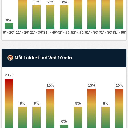
7%
7%
7%
0%
0' - 10'
11' - 20'
21' - 30'
31' - 40'
41' - 50'
51' - 60'
61' - 70'
71' - 80'
81' - 90'
Mål Lukket Ind Ved 10 min.
23%
15%
15%
15%
8%
8%
8%
8%
0%