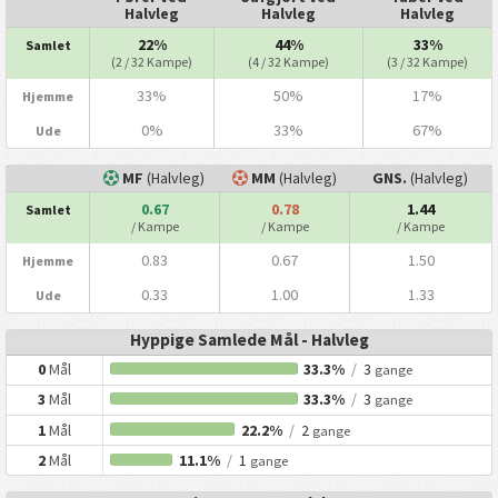
Halvleg
Halvleg
Halvleg
22%
44%
33%
Samlet
(2 / 32 Kampe)
(4 / 32 Kampe)
(3 / 32 Kampe)
33%
50%
17%
Hjemme
0%
33%
67%
Ude
MF
(Halvleg)
MM
(Halvleg)
GNS.
(Halvleg)
0.67
0.78
1.44
Samlet
/ Kampe
/ Kampe
/ Kampe
0.83
0.67
1.50
Hjemme
0.33
1.00
1.33
Ude
Hyppige Samlede Mål - Halvleg
0
Mål
33.3%
/
3
gange
3
Mål
33.3%
/
3
gange
1
Mål
22.2%
/
2
gange
2
Mål
11.1%
/
1
gange