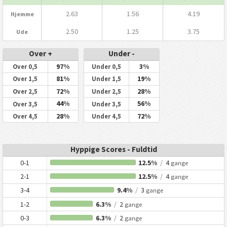
2.63
1.56
4.19
Hjemme
2.50
1.25
3.75
Ude
Over +
Under -
97%
3%
Over 0,5
Under 0,5
81%
19%
Over 1,5
Under 1,5
72%
28%
Over 2,5
Under 2,5
44%
56%
Over 3,5
Under 3,5
28%
72%
Over 4,5
Under 4,5
Hyppige Scores - Fuldtid
0-1
12.5%
/
4
gange
2-1
12.5%
/
4
gange
3-4
9.4%
/
3
gange
1-2
6.3%
/
2
gange
0-3
6.3%
/
2
gange