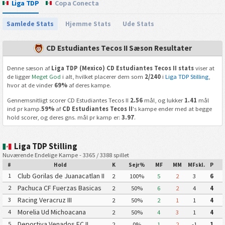
Liga TDP
Copa Conecta
Samlede Stats
Hjemme Stats
Ude Stats
CD Estudiantes Tecos II Sæson Resultater
Denne sæson af
Liga TDP (Mexico) CD Estudiantes Tecos II stats
viser at
de ligger
Meget God
i alt, hvilket placerer dem som
2/240
i
Liga TDP Stilling
,
hvor at de vinder
69%
af deres kampe.
Gennemsnitligt scorer CD Estudiantes Tecos II
2.56
mål, og lukker
1.41
mål
ind pr kamp.
59%
af
CD Estudiantes Tecos II
's kampe ender med at begge
hold scorer, og deres gns. mål pr kamp er:
3.97
.
Liga TDP Stilling
Nuværende Endelige Kampe - 3365 / 3388 spillet
#
Hold
K
Sejr%
MF
MM
MFskl.
P
Club Gorilas de Juanacatlan II
1
2
100%
5
2
3
6
Pachuca CF Fuerzas Basicas
2
2
50%
6
2
4
4
Pachuca CF III
Racing Veracruz III
3
2
50%
2
1
1
4
Morelia Ud Michoacana
4
2
50%
4
3
1
4
Deportiva Venados FC II
5
2
0%
1
2
-1
1