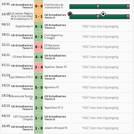
23/01
CD Estudiantes
Club Gorilas de
0 - 0
HT
FT
Tecos II
Juanacatlan II
Club Leones Negros
16/01
CD Estudiantes
1 - 1
de la Universidad
HT
FT
Tecos II
de Guadalajara III
06/12
CD Estudiantes
0 - 1
*Mål Tider ikke tilgængelig
Zapotlanejo II
Tecos II
28/11
CD Estudiantes
Club Deportivo
6 - 2
*Mål Tider ikke tilgængelig
Tecos II
Cimagol
21/11
CD Estudiantes
CD Nacional
0 - 1
*Mål Tider ikke tilgængelig
Tecos II
Guadalajara
16/11
CD Estudiantes
4 - 6
*Mål Tider ikke tilgængelig
CD Aves Blancas
Tecos II
07/11
CD Estudiantes
3 - 4
*Mål Tider ikke tilgængelig
Tapatios Soccer FC
Tecos II
31/10
CD Estudiantes
0 - 3
*Mål Tider ikke tilgængelig
Caja Oblatos CFD II
Tecos II
24/10
CD Estudiantes
5 - 0
*Mål Tider ikke tilgængelig
Agaveros FC
Tecos II
18/10
Alfareros de Tonala
CD Estudiantes
3 - 4
*Mål Tider ikke tilgængelig
FC
Tecos II
10/10
CD Estudiantes
2 - 1
*Mål Tider ikke tilgængelig
Tepatitlan FC II
Tecos II
04/10
CdF Charales de
CD Estudiantes
1 - 2
*Mål Tider ikke tilgængelig
Chapala
Tecos II
26/09
CD Estudiantes
1 - 0
*Mål Tider ikke tilgængelig
Jabalis Mirasol FC
Tecos II