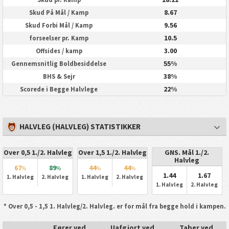
8.67
Skud På Mål / Kamp
9.56
Skud Forbi Mål / Kamp
10.5
forseelser pr. Kamp
3.00
Offsides / kamp
55%
Gennemsnitlig Boldbesiddelse
38%
BHS & Sejr
22%
Scorede i Begge Halvlege
HALVLEG (HALVLEG) STATISTIKKER
Over 0,5 1./2. Halvleg
Over 1,5 1./2. Halvleg
GNS. Mål 1./2.
Halvleg
67
89
44
44
%
%
%
%
1.44
1.67
1. Halvleg
2. Halvleg
1. Halvleg
2. Halvleg
1. Halvleg
2. Halvleg
* Over 0,5 - 1,5 1. Halvleg/2. Halvleg. er for mål fra begge hold i kampen.
Fører ved
Uafgjort ved
Taber ved