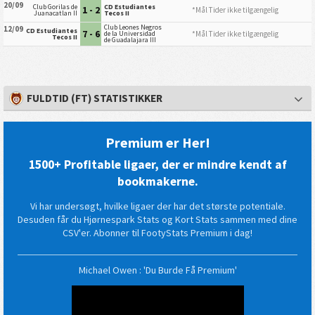
20/09
Club Gorilas de
CD Estudiantes
1 - 2
*Mål Tider ikke tilgængelig
Juanacatlan II
Tecos II
Club Leones Negros
12/09
CD Estudiantes
7 - 6
*Mål Tider ikke tilgængelig
de la Universidad
Tecos II
de Guadalajara III
FULDTID (FT) STATISTIKKER
Premium er Her!
1500+ Profitable ligaer, der er mindre kendt af
bookmakerne.
Vi har undersøgt, hvilke ligaer der har det største potentiale.
Desuden får du Hjørnespark Stats og Kort Stats sammen med dine
CSV'er. Abonner til FootyStats Premium i dag!
Michael Owen : 'Du Burde Få Premium'