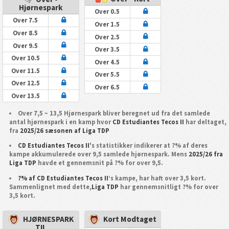
Hjørnespark
Over 0.5
Over 7.5
Over 1.5
Over 8.5
Over 2.5
Over 9.5
Over 3.5
Over 10.5
Over 4.5
Over 11.5
Over 5.5
Over 12.5
Over 6.5
Over 13.5
Over 7,5 ~ 13,5 Hjørnespark bliver beregnet ud fra det samlede
antal hjørnespark i en kamp hvor
CD Estudiantes Tecos II
har deltaget,
fra
2025/26 sæsonen af Liga TDP
CD Estudiantes Tecos II
's statistikker indikerer at ?% af deres
kampe akkumulerede over 9,5 samlede hjørnespark. Mens
2025/26 fra
Liga TDP
havde et gennemsnit på ?% for over 9,5.
?% af CD Estudiantes Tecos II
‘s kampe, har haft over 3,5 kort.
Sammenlignet med dette,
Liga TDP
har gennemsnitligt ?% for over
3,5 kort.
HJØRNESPARK
Kort Modtaget
TIL