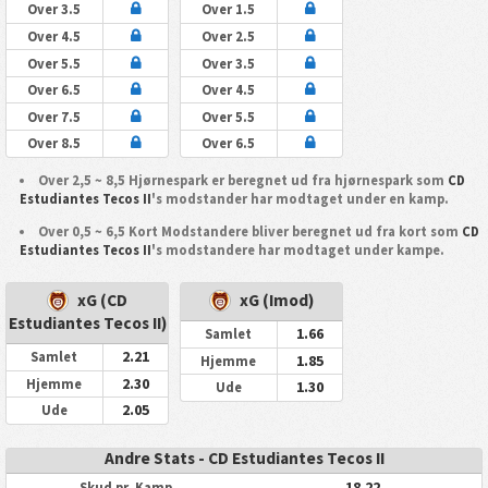
Over 3.5
Over 1.5
Over 4.5
Over 2.5
Over 5.5
Over 3.5
Over 6.5
Over 4.5
Over 7.5
Over 5.5
Over 8.5
Over 6.5
Over 2,5 ~ 8,5 Hjørnespark er beregnet ud fra hjørnespark som
CD
Estudiantes Tecos II
's modstander har modtaget under en kamp.
Over 0,5 ~ 6,5 Kort Modstandere bliver beregnet ud fra kort som
CD
Estudiantes Tecos II
's modstandere har modtaget under kampe.
xG (CD
xG (Imod)
Estudiantes Tecos II)
1.66
Samlet
2.21
Samlet
1.85
Hjemme
2.30
Hjemme
1.30
Ude
2.05
Ude
Andre Stats - CD Estudiantes Tecos II
18.22
Skud pr. Kamp