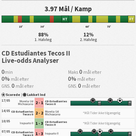
3.97 Mål / Kamp
HT
FT
15'
30'
60'
75'
88%
12%
1. Halvleg
2. Halvleg
CD Estudiantes Tecos II
Live-odds Analyser
0
0
min
Maks
mål efter
0%
0%
mål efter
mål efter
0
0
GNS.
mål efter
GNS.
mål efter
Scorede
|
Lukket Ind
17/05
Morelia Ud
CD Estudiantes
2 - 1
HT
FT
Michoacana
Tecos II
14/05
CD Estudiantes
Morelia Ud
2 - 2
*Mål Tider ikke tilgængelig
Tecos II
Michoacana
10/05
CD Estudiantes
1 - 3
*Mål Tider ikke tilgængelig
Irapuato II
Tecos II
07/05
CD Estudiantes
1 - 3
Irapuato II
HT
FT
Tecos II