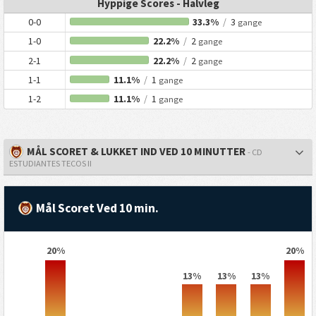
Hyppige Scores - Halvleg
0-0
33.3%
/
3
gange
1-0
22.2%
/
2
gange
2-1
22.2%
/
2
gange
1-1
11.1%
/
1
gange
1-2
11.1%
/
1
gange
MÅL SCORET & LUKKET IND VED 10 MINUTTER
- CD
ESTUDIANTES TECOS II
Mål Scoret Ved 10 min.
20%
20%
13%
13%
13%