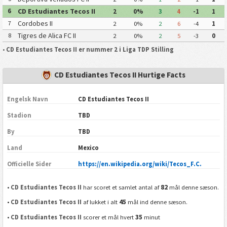
CD Estudiantes Tecos II
6
2
0%
3
4
-1
1
Cordobes II
7
2
0%
2
6
-4
1
Tigres de Alica FC II
8
2
0%
2
5
-3
0
•
CD Estudiantes Tecos II er nummer 2 i Liga TDP Stilling
CD Estudiantes Tecos II Hurtige Facts
Engelsk Navn
CD Estudiantes Tecos II
Stadion
TBD
By
TBD
Land
Mexico
Officielle Sider
https://en.wikipedia.org/wiki/Tecos_F.C.
82
•
CD Estudiantes Tecos II
har scoret et samlet antal af
mål denne sæson.
45
•
CD Estudiantes Tecos II
af lukket i alt
mål ind denne sæson.
35
•
CD Estudiantes Tecos II
scorer et mål hvert
minut