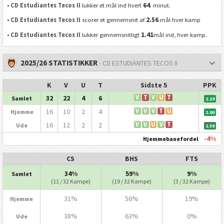
64
•
CD Estudiantes Tecos II
lukker et mål ind hvert
. minut.
2.56
•
CD Estudiantes Tecos II
scorer et gennemsnit af
mål hver kamp
1.41
•
CD Estudiantes Tecos II
lukker gennemsnitligt
mål ind, hver kamp.
2025/26 STATISTIKKER
- CD ESTUDIANTES TECOS II
K
V
U
T
Sidste 5
PPK
32
22
4
6
V
T
V
U
T
Samlet
2.19
16
10
2
4
V
V
V
T
U
Hjemme
2.00
16
12
2
2
V
V
U
V
T
Ude
2.38
-4%
Hjemmebanefordel
CS
BHS
FTS
34%
59%
9%
Samlet
(11 / 32 Kampe)
(19 / 32 Kampe)
(3 / 32 Kampe)
31%
56%
19%
Hjemme
38%
63%
0%
Ude