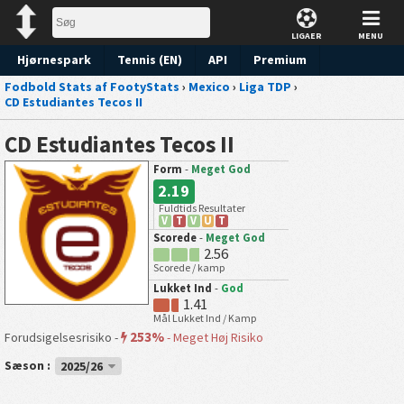
LIGAER
MENU
Hjørnespark
Tennis (EN)
API
Premium
Fodbold Stats af FootyStats
›
Mexico
›
Liga TDP
›
Forudsigelse
CD Estudiantes Tecos II
CD Estudiantes Tecos II
Form
-
Meget God
2.19
Fuldtids Resultater
V
T
V
U
T
Scorede
-
Meget God
2.56
Scorede / kamp
Lukket Ind
-
God
1.41
Mål Lukket Ind / Kamp
253%
Forudsigelsesrisiko -
-
Meget Høj Risiko
Sæson :
2025/26