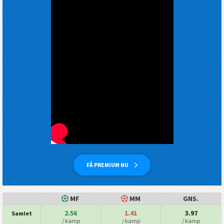
FÅ PREMIUM NU
MF
MM
GNS.
2.56
1.41
3.97
Samlet
/ kamp
/ kamp
/ kamp