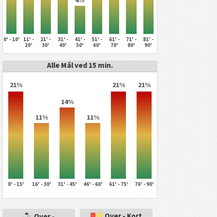
0' - 10'
11' -
21' -
31' -
41' -
51' -
61' -
71' -
81' -
20'
30'
40'
50'
60'
70'
80'
90'
Alle Mål ved 15 min.
21%
21%
21%
14%
11%
11%
0' - 15'
16' - 30'
31' - 45'
46' - 60'
61' - 75'
76' - 90'
Over - Kort
Over -