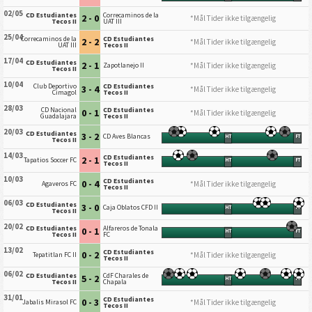
02/05
CD Estudiantes
Correcaminos de la
2 - 0
*Mål Tider ikke tilgængelig
Tecos II
UAT III
25/04
Correcaminos de la
CD Estudiantes
2 - 2
*Mål Tider ikke tilgængelig
UAT III
Tecos II
17/04
CD Estudiantes
2 - 1
*Mål Tider ikke tilgængelig
Zapotlanejo II
Tecos II
10/04
Club Deportivo
CD Estudiantes
3 - 4
*Mål Tider ikke tilgængelig
Cimagol
Tecos II
28/03
CD Nacional
CD Estudiantes
0 - 1
*Mål Tider ikke tilgængelig
Guadalajara
Tecos II
20/03
CD Estudiantes
3 - 2
CD Aves Blancas
HT
FT
Tecos II
14/03
CD Estudiantes
2 - 1
Tapatios Soccer FC
HT
FT
Tecos II
10/03
CD Estudiantes
0 - 4
*Mål Tider ikke tilgængelig
Agaveros FC
Tecos II
06/03
CD Estudiantes
3 - 0
Caja Oblatos CFD II
HT
FT
Tecos II
20/02
CD Estudiantes
Alfareros de Tonala
0 - 1
HT
FT
Tecos II
FC
13/02
CD Estudiantes
0 - 2
*Mål Tider ikke tilgængelig
Tepatitlan FC II
Tecos II
06/02
CD Estudiantes
CdF Charales de
5 - 2
HT
FT
Tecos II
Chapala
31/01
CD Estudiantes
0 - 3
*Mål Tider ikke tilgængelig
Jabalis Mirasol FC
Tecos II