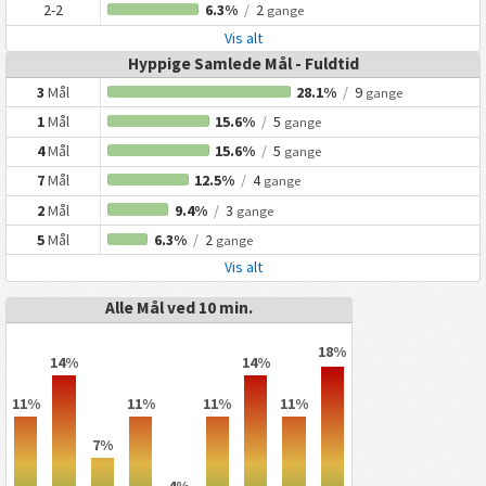
2-2
6.3%
/
2
gange
Vis alt
Hyppige Samlede Mål - Fuldtid
3
Mål
28.1%
/
9
gange
1
Mål
15.6%
/
5
gange
4
Mål
15.6%
/
5
gange
7
Mål
12.5%
/
4
gange
2
Mål
9.4%
/
3
gange
5
Mål
6.3%
/
2
gange
Vis alt
Alle Mål ved 10 min.
18%
14%
14%
11%
11%
11%
11%
7%
4%