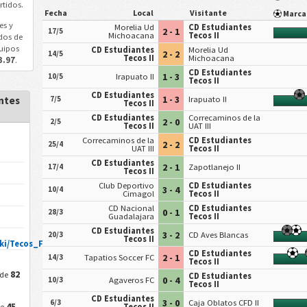
rtidos.
Fecha
Local
Visitante
Marc
es y
Morelia Ud
CD Estudiantes
2 - 1
17/5
Michoacana
Tecos II
dos de
uipos
CD Estudiantes
Morelia Ud
2 - 2
14/5
Tecos II
Michoacana
3.97
.
CD Estudiantes
1 - 3
10/5
Irapuato II
Tecos II
CD Estudiantes
1 - 3
ntes
7/5
Irapuato II
Tecos II
CD Estudiantes
Correcaminos de la
2 - 0
2/5
Tecos II
UAT III
Correcaminos de la
CD Estudiantes
2 - 2
25/4
UAT III
Tecos II
CD Estudiantes
2 - 1
17/4
Zapotlanejo II
Tecos II
Club Deportivo
CD Estudiantes
3 - 4
10/4
Cimagol
Tecos II
CD Nacional
CD Estudiantes
0 - 1
28/3
Guadalajara
Tecos II
CD Estudiantes
3 - 2
20/3
CD Aves Blancas
Tecos II
ki/Tecos_F.C.
CD Estudiantes
2 - 1
14/3
Tapatios Soccer FC
Tecos II
82
 de
CD Estudiantes
0 - 4
10/3
Agaveros FC
Tecos II
CD Estudiantes
3 - 0
6/3
Caja Oblatos CFD II
45
de
Tecos II