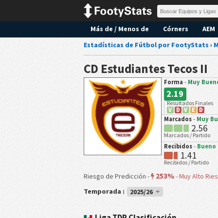
Más de / Menos de
Córners
AEM
Estadísticas de Fútbol por FootyStats
›
M
CD Estudiantes Tecos II
Forma
-
Muy Buen
2.19
Resultados Finales
V
D
V
E
D
Marcados
-
Muy B
2.56
Marcados / Partido
Recibidos
-
Bueno
1.41
Recibidos / Partido
253%
Riesgo de Predicción -
-
Muy Alto Rie
Temporada :
2025/26
Liga TDP Clasificación