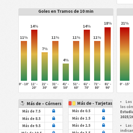
Goles en Tramos de 10 min
18%
21%
14%
14%
11%
11%
11%
11%
7%
4%
0' - 10'
11' -
21' -
31' -
41' -
51' -
61' -
71' -
81' -
0' - 15'
20'
30'
40'
50'
60'
70'
80'
90'
Los 
Más de - Tarjetas
Más de – Córners
los cór
Más de 0.5
Más de 7.5
Estudia
2025/2
Más de 1.5
Más de 8.5
Las 
Más de 2.5
Más de 9.5
indica
Más de 3.5