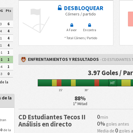
DESBLOQUEAR
DG
Pts
Córners / partido
3
6
A Favor
En contra
4
4
1
4
* Total Córners / Partido
1
4
-1
1
ENFRENTAMIENTOS Y RESULTADOS
- CD ESTUDIANTES 
-1
1
-4
1
3.97 Goles / Pa
-3
0
de la
HT
15'
30'
88%
 de la
1ª Mitad
CD Estudiantes Tecos II
0
min
tran
0%
Análisis en directo
goles antes
n
0
40
de la
Media de
goles 