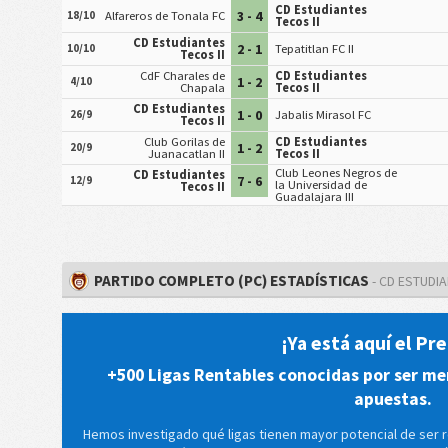
CD Estudiantes
3 - 4
18/10
Alfareros de Tonala FC
Tecos II
CD Estudiantes
2 - 1
10/10
Tepatitlan FC II
Tecos II
CdF Charales de
CD Estudiantes
1 - 2
4/10
Chapala
Tecos II
CD Estudiantes
1 - 0
26/9
Jabalis Mirasol FC
Tecos II
Club Gorilas de
CD Estudiantes
1 - 2
20/9
Juanacatlan II
Tecos II
Club Leones Negros de
CD Estudiantes
7 - 6
12/9
la Universidad de
Tecos II
Guadalajara III
PARTIDO COMPLETO (PC) ESTADÍSTICAS
- CD ESTUDIA
¡Ya está aquí el P
+500 Ligas Rentables conocidas por ser me
apuestas.
Hemos investigado qué ligas tienen mayor potencial de ser 