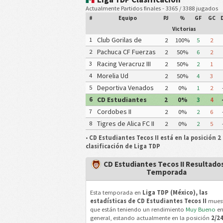
Actualmente Partidos finales - 3365 / 3388 jugados
#
Equipo
PJ
%
GF
GC
Victorias
Club Gorilas de
1
2
100%
5
2
Juanacatlan II
Pachuca CF Fuerzas
2
2
50%
6
2
Basicas Pachuca CF III
Racing Veracruz III
3
2
50%
2
1
Morelia Ud
4
2
50%
4
3
Michoacana
Deportiva Venados
5
2
0%
1
2
FC II
CD Estudiantes
6
2
0%
3
4
Tecos II
Cordobes II
7
2
0%
2
6
Tigres de Alica FC II
8
2
0%
2
5
•
CD Estudiantes Tecos II está en la posición 2 
clasificación de Liga TDP
CD Estudiantes Tecos II Resultados
Temporada
Esta temporada en
Liga TDP (México), las
estadísticas de CD Estudiantes Tecos II
mues
que están teniendo un rendimiento
Muy Bueno
e
general, estando actualmente en la posición
2/2