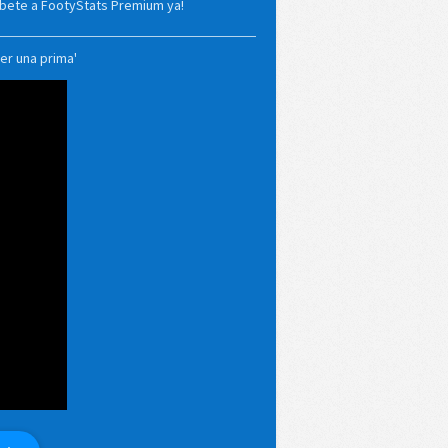
ríbete a FootyStats Premium ya!
er una prima'