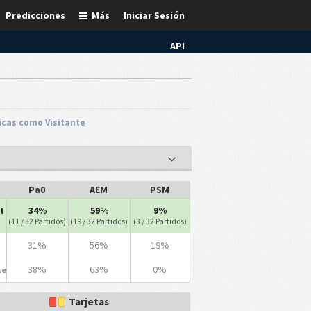
Predicciones
Más
Iniciar Sesión
API
icas como Visitante
Pa0
AEM
PSM
34%
59%
9%
l
(11 / 32 Partidos)
(19 / 32 Partidos)
(3 / 32 Partidos)
31%
56%
19%
38%
63%
0%
te
Tarjetas