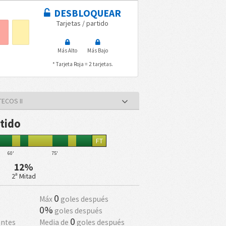
DESBLOQUEAR
Tarjetas / partido
Más Alto
Más Bajo
* Tarjeta Roja = 2 tarjetas.
TECOS II
rtido
FT
60'
75'
12%
2ª Mitad
0
Máx
goles después
0%
goles después
0
antes
Media de
goles después