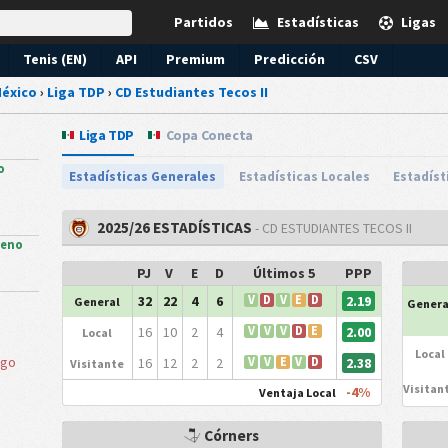
Partidos
Estadísticas
Ligas
Tenis (EN)
API
Premium
Predicción
CSV
éxico
›
Liga TDP
›
CD Estudiantes Tecos II
Liga TDP
Copa Conecta
o
Estadísticas Generales
Estadísticas Locales
Estadíst
2025/26 ESTADÍSTICAS
- CD ESTUDIANTES TECOS II
ueno
PJ
V
E
D
Últimos 5
PPP
2.19
32
22
4
6
V
D
V
E
D
General
Genera
2.00
16
10
2
4
V
V
V
D
E
Local
Local
sgo
2.38
16
12
2
2
V
V
E
V
D
Visitante
Visitan
-4%
Ventaja Local
Córners