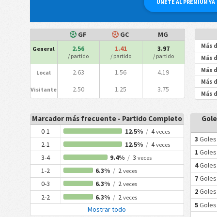
ÚNETE AL PREMIUM YA
GF
GC
MG
Más d
2.56
1.41
3.97
General
/ partido
/ partido
/ partido
Más d
Más d
2.63
1.56
4.19
Local
Más d
2.50
1.25
3.75
Visitante
Más d
Marcador más frecuente - Partido Completo
Gole
0-1
12.5%
/
4
veces
3
Goles
2-1
12.5%
/
4
veces
1
Goles
3-4
9.4%
/
3
veces
4
Goles
1-2
6.3%
/
2
veces
7
Goles
0-3
6.3%
/
2
veces
2
Goles
2-2
6.3%
/
2
veces
5
Goles
Mostrar todo