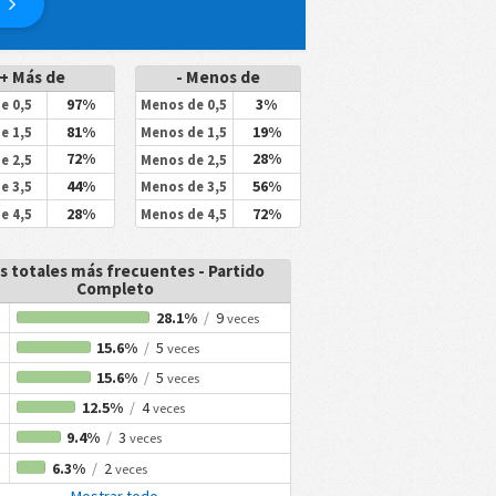
+ Más de
- Menos de
97%
3%
e 0,5
Menos de 0,5
81%
19%
e 1,5
Menos de 1,5
72%
28%
e 2,5
Menos de 2,5
44%
56%
e 3,5
Menos de 3,5
28%
72%
e 4,5
Menos de 4,5
s totales más frecuentes - Partido
Completo
28.1%
/
9
veces
15.6%
/
5
veces
15.6%
/
5
veces
12.5%
/
4
veces
9.4%
/
3
veces
6.3%
/
2
veces