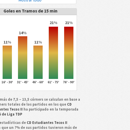
Mostrar todo
Goles en Tramos de 15 min
21%
21%
14%
11%
11%
16' - 30'
31' - 45'
46' - 60'
61' - 75'
76' - 90'
más de 7,5 – 13,5 córners se calculan en base a
ners totales de los partidos en los que
CD
ntes Tecos II
ha participado en la temporada
6 de Liga TDP
estadísticas de
CD Estudiantes Tecos II
n que un ?% de sus partidos tuvieron más de