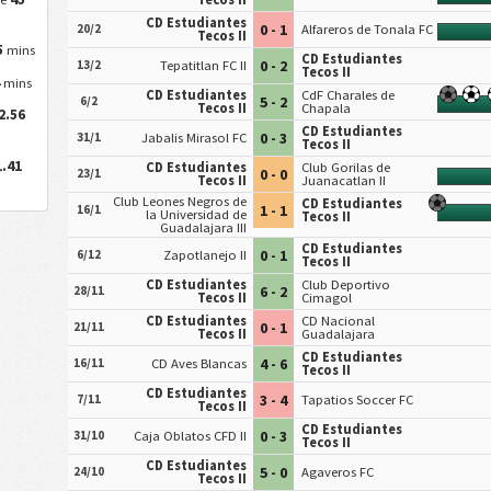
CD Estudiantes
0 - 1
20/2
Alfareros de Tonala FC
Tecos II
5
mins
CD Estudiantes
0 - 2
13/2
Tepatitlan FC II
Tecos II
4
mins
CD Estudiantes
CdF Charales de
5 - 2
6/2
Tecos II
Chapala
2.56
CD Estudiantes
0 - 3
31/1
Jabalis Mirasol FC
Tecos II
1.41
CD Estudiantes
Club Gorilas de
0 - 0
23/1
Tecos II
Juanacatlan II
Club Leones Negros de
CD Estudiantes
1 - 1
16/1
la Universidad de
Tecos II
Guadalajara III
CD Estudiantes
0 - 1
6/12
Zapotlanejo II
Tecos II
CD Estudiantes
Club Deportivo
6 - 2
28/11
Tecos II
Cimagol
CD Estudiantes
CD Nacional
0 - 1
21/11
Tecos II
Guadalajara
CD Estudiantes
4 - 6
16/11
CD Aves Blancas
Tecos II
CD Estudiantes
3 - 4
7/11
Tapatios Soccer FC
Tecos II
CD Estudiantes
0 - 3
31/10
Caja Oblatos CFD II
Tecos II
CD Estudiantes
5 - 0
24/10
Agaveros FC
Tecos II