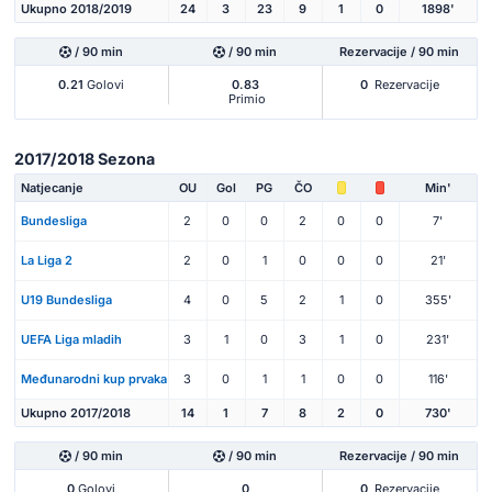
Ukupno 2018/2019
24
3
23
9
1
0
1898'
/ 90 min
/ 90 min
Rezervacije / 90 min
0.21
Golovi
0.83
0
Rezervacije
Primio
2017/2018 Sezona
Natjecanje
OU
Gol
PG
ČO
Min'
Bundesliga
2
0
0
2
0
0
7'
La Liga 2
2
0
1
0
0
0
21'
U19 Bundesliga
4
0
5
2
1
0
355'
UEFA Liga mladih
3
1
0
3
1
0
231'
Međunarodni kup prvaka
3
0
1
1
0
0
116'
Ukupno 2017/2018
14
1
7
8
2
0
730'
/ 90 min
/ 90 min
Rezervacije / 90 min
0
Golovi
0
0
Rezervacije