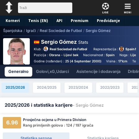
LIGE
MENI
Korneri
Tenis (EN)
API
Premium
Predviđanje
Španjolska
/
Igrači
/
Real Sociedad de Futbol
/
Sergio Gómez
Sergio Gómez
Stats
Klub :
Real Sociedad de Futbol
Reprezentacija :
Spain Na
Pozicija :
Obrana - Lijevi bek
Nacionalnost :
Spain
Noga :
Lijev
Godine (rođendan) :
25 (4 September 2000)
Visina :
171cm
Teži
Generalno
Golovi,xG,Udarci
Asistencije i dodavanja
Dribli
2025/2026
2024/2025
2023/2024
2022/2023
202
2025/2026 i statistika karijere
- Sergio Gómez
Prosječna ocjena u Primera Division
6.96
Rang primljenih golova : 124 / 197 igrača
Statistika sezone
Statistika karijere