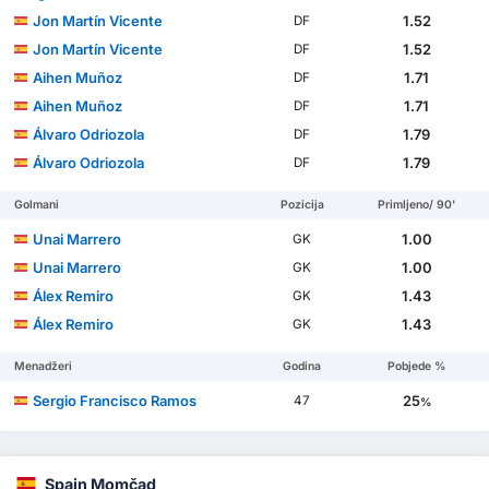
Jon Martín Vicente
1.52
DF
Jon Martín Vicente
1.52
DF
Aihen Muñoz
1.71
DF
Aihen Muñoz
1.71
DF
Álvaro Odriozola
1.79
DF
Álvaro Odriozola
1.79
DF
Golmani
Pozicija
Primljeno/ 90'
Unai Marrero
1.00
GK
Unai Marrero
1.00
GK
Álex Remiro
1.43
GK
Álex Remiro
1.43
GK
Menadžeri
Godina
Pobjede %
Sergio Francisco Ramos
25
47
%
Spain Momčad