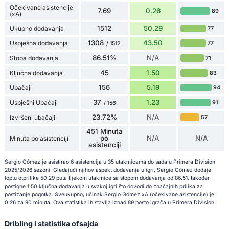
Očekivane asistencije
7.69
0.26
89
(xA)
1512
50.29
Ukupno dodavanja
77
1308
43.50
Uspješna dodavanja
77
/ 1512
86.51%
N/A
Stopa dodavanja
71
45
1.50
Ključna dodavanja
83
156
5.19
Ubačaji
94
37
1.23
Uspješni Ubačaji
91
/ 156
23.72%
N/A
Izvršeni ubačaji
57
451 Minuta
po
N/A
N/A
Minuta po asistenciji
asistenciji
Sergio Gómez je asistirao 6 asistencija u 35 utakmicama do sada u Primera Division
2025/2026 sezoni. Gledajući njihov aspekt dodavanja u igri, Sergio Gómez dodaje
loptu otprilike 50.29 puta tijekom utakmice sa stopom dodavanja od 86.51. također
postigne 1.50 ključna dodavanja u svakoj igri što dovodi do značajnih prilika za
postizanje pogotka. Sveukupno, učinak Sergio Gómez xA (očekivane asistencije) je
0.26 za 90 minuta. Ova statistika ih stavlja iznad 89 posto igrača u Primera Division
Dribling i statistika ofsajda