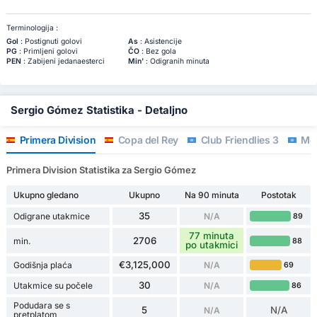
Terminologija :
Gol
: Postignuti golovi
As
: Asistencije
PG
: Primljeni golovi
ČO
: Bez gola
PEN
: Zabijeni jedanaesterci
Min'
: Odigranih minuta
Sergio Gómez Statistika - Detaljno
Primera Division
Copa del Rey
Club Friendlies 3
Međ
Primera Division Statistika za Sergio Gómez
Ukupno gledano
Ukupno
Na 90 minuta
Postotak
35
Odigrane utakmice
N/A
89
77 minuta
2706
min.
88
po utakmici
€3,125,000
Godišnja plaća
N/A
69
30
Utakmice su počele
N/A
86
Podudara se s
5
N/A
N/A
pretplatom