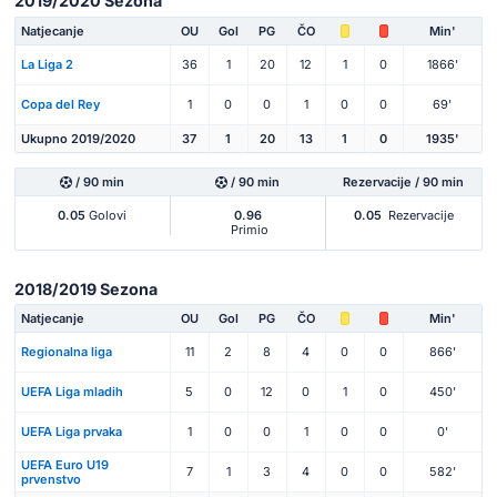
2019/2020 Sezona
Natjecanje
OU
Gol
PG
ČO
Min'
La Liga 2
36
1
20
12
1
0
1866'
Copa del Rey
1
0
0
1
0
0
69'
Ukupno 2019/2020
37
1
20
13
1
0
1935'
/ 90 min
/ 90 min
Rezervacije / 90 min
0.05
Golovi
0.96
0.05
Rezervacije
Primio
2018/2019 Sezona
Natjecanje
OU
Gol
PG
ČO
Min'
Regionalna liga
11
2
8
4
0
0
866'
UEFA Liga mladih
5
0
12
0
1
0
450'
UEFA Liga prvaka
1
0
0
1
0
0
0'
UEFA Euro U19
7
1
3
4
0
0
582'
prvenstvo