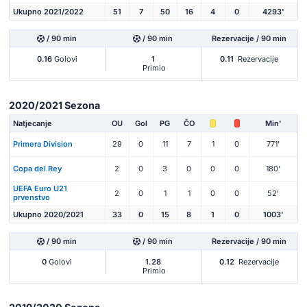
Ukupno 2021/2022
51
7
50
16
4
0
4293'
/ 90 min
/ 90 min
Rezervacije / 90 min
0.16
Golovi
1
0.11
Rezervacije
Primio
2020/2021 Sezona
Natjecanje
OU
Gol
PG
ČO
Min'
Primera Division
29
0
11
7
1
0
771'
Copa del Rey
2
0
3
0
0
0
180'
UEFA Euro U21
2
0
1
1
0
0
52'
prvenstvo
Ukupno 2020/2021
33
0
15
8
1
0
1003'
/ 90 min
/ 90 min
Rezervacije / 90 min
0
Golovi
1.28
0.12
Rezervacije
Primio