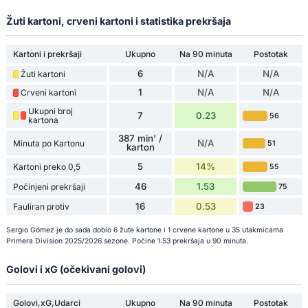
Žuti kartoni, crveni kartoni i statistika prekršaja
Kartoni i prekršaji
Ukupno
Na 90 minuta
Postotak
6
N/A
N/A
Žuti kartoni
1
N/A
N/A
Crveni kartoni
Ukupni broj
7
0.23
56
kartona
387 min' /
N/A
Minuta po Kartonu
51
karton
5
14%
Kartoni preko 0,5
55
46
1.53
Počinjeni prekršaji
75
16
0.53
Fauliran protiv
23
Sergio Gómez je do sada dobio 6 žute kartone i 1 crvene kartone u 35 utakmicama
Primera Division 2025/2026 sezone. Počine 1.53 prekršaja u 90 minuta.
Golovi i xG (očekivani golovi)
Golovi,xG,Udarci
Ukupno
Na 90 minuta
Postotak