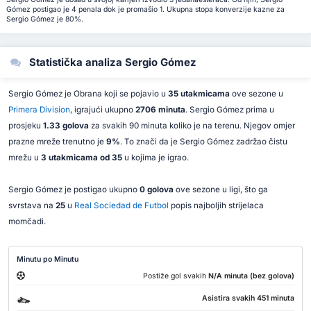
Gómez postigao je 4 penala dok je promašio 1. Ukupna stopa konverzije kazne za
Sergio Gómez je 80%.
Statistička analiza Sergio Gómez
Sergio Gómez je Obrana koji se pojavio u
35 utakmicama
ove sezone u
Primera Division
, igrajući ukupno
2706 minuta
. Sergio Gómez prima u
prosjeku
1.33 golova
za svakih 90 minuta koliko je na terenu. Njegov omjer
prazne mreže trenutno je
9%
. To znači da je Sergio Gómez zadržao čistu
mrežu u
3 utakmicama od 35
u kojima je igrao.
Sergio Gómez je postigao ukupno
0 golova
ove sezone u ligi, što ga
svrstava na
25
u
Real Sociedad de Futbol
popis najboljih strijelaca
momčadi.
Minutu po Minutu
Postiže gol svakih
N/A minuta (bez golova)
Asistira svakih 451 minuta