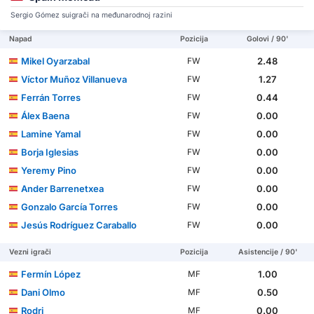
Sergio Gómez suigrači na međunarodnoj razini
Napad
Pozicija
Golovi / 90'
Mikel Oyarzabal
2.48
FW
Víctor Muñoz Villanueva
1.27
FW
Ferrán Torres
0.44
FW
Álex Baena
0.00
FW
Lamine Yamal
0.00
FW
Borja Iglesias
0.00
FW
Yeremy Pino
0.00
FW
Ander Barrenetxea
0.00
FW
Gonzalo García Torres
0.00
FW
Jesús Rodríguez Caraballo
0.00
FW
Vezni igrači
Pozicija
Asistencije / 90'
Fermín López
1.00
MF
Dani Olmo
0.50
MF
Rodri
0.00
MF