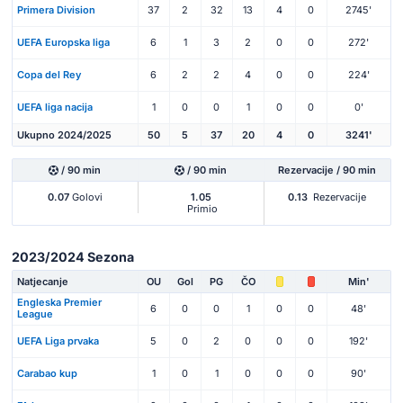
Primera Division
37
2
32
13
4
0
2745'
UEFA Europska liga
6
1
3
2
0
0
272'
Copa del Rey
6
2
2
4
0
0
224'
UEFA liga nacija
1
0
0
1
0
0
0'
Ukupno 2024/2025
50
5
37
20
4
0
3241'
/ 90 min
/ 90 min
Rezervacije / 90 min
0.07
Golovi
1.05
0.13
Rezervacije
Primio
2023/2024 Sezona
Natjecanje
OU
Gol
PG
ČO
Min'
Engleska Premier
6
0
0
1
0
0
48'
League
UEFA Liga prvaka
5
0
2
0
0
0
192'
Carabao kup
1
0
1
0
0
0
90'