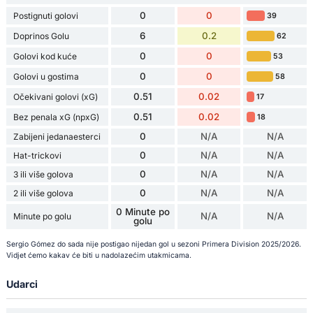
0
0
Postignuti golovi
39
6
0.2
Doprinos Golu
62
0
0
Golovi kod kuće
53
0
0
Golovi u gostima
58
0.51
0.02
Očekivani golovi (xG)
17
0.51
0.02
Bez penala xG (npxG)
18
0
N/A
N/A
Zabijeni jedanaesterci
0
N/A
N/A
Hat-trickovi
0
N/A
N/A
3 ili više golova
0
N/A
N/A
2 ili više golova
0 Minute po
N/A
N/A
Minute po golu
golu
Sergio Gómez do sada nije postigao nijedan gol u sezoni Primera Division 2025/2026.
Vidjet ćemo kakav će biti u nadolazećim utakmicama.
Udarci