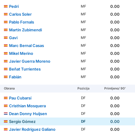
Pedri
0.00
MF
Carlos Soler
0.00
MF
Pablo Fornals
0.00
MF
Martín Zubimendi
0.00
MF
Gavi
0.00
MF
Marc Bernal Casas
0.00
MF
Mikel Merino
0.00
MF
Javier Guerra Moreno
0.00
MF
Beñat Turrientes
0.00
MF
Fabián
0.00
MF
Obrana
Pozicija
Primljeno/ 90'
Pau Cubarsí
0.00
DF
Cristhian Mosquera
0.00
DF
Dean Donny Huijsen
0.00
DF
Sergio Gómez
0.00
DF
Javier Rodríguez Galiano
0.00
DF