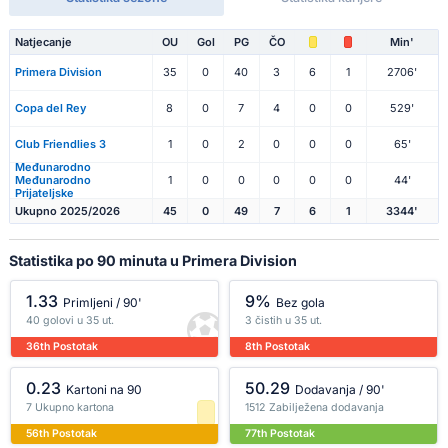
Natjecanje
OU
Gol
PG
ČO
Min'
Primera Division
35
0
40
3
6
1
2706'
Copa del Rey
8
0
7
4
0
0
529'
Club Friendlies 3
1
0
2
0
0
0
65'
Međunarodno
Međunarodno
1
0
0
0
0
0
44'
Prijateljske
Ukupno 2025/2026
45
0
49
7
6
1
3344'
Statistika po 90 minuta u Primera Division
1.33
9%
Primljeni / 90'
Bez gola
40 golovi u 35 ut.
3 čistih u 35 ut.
36th Postotak
8th Postotak
0.23
50.29
Kartoni na 90
Dodavanja / 90'
7 Ukupno kartona
1512 Zabilježena dodavanja
56th Postotak
77th Postotak