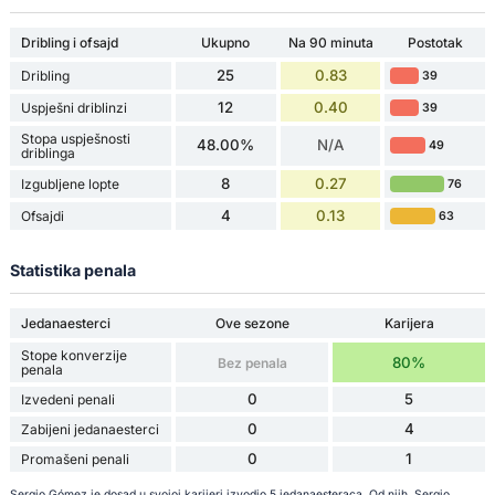
Dribling i ofsajd
Ukupno
Na 90 minuta
Postotak
25
0.83
Dribling
39
12
0.40
Uspješni driblinzi
39
Stopa uspješnosti
48.00%
N/A
49
driblinga
8
0.27
Izgubljene lopte
76
4
0.13
Ofsajdi
63
Statistika penala
Jedanaesterci
Ove sezone
Karijera
Stope konverzije
80%
Bez penala
penala
0
5
Izvedeni penali
0
4
Zabijeni jedanaesterci
0
1
Promašeni penali
Sergio Gómez je dosad u svojoj karijeri izvodio 5 jedanaesteraca. Od njih, Sergio