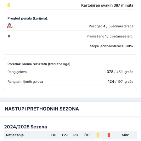
Kartoniran svakih 387 minuta
Pregled penala (karijera).
Postigao
4
/ 5 jednaesteraca
PEN
Promašeno
1
/ 5 jedanaesterci
Stopa jedanaesteraca:
80%
Poredak prema rezultatu (trenutna liga)
378
Rang golova
/ 459 Igrača
124
Rang primljenih golova
/ 197 igrača
NASTUPI PRETHODNIH SEZONA
2024/2025 Sezona
Natjecanje
OU
Gol
PG
ČO
Min'