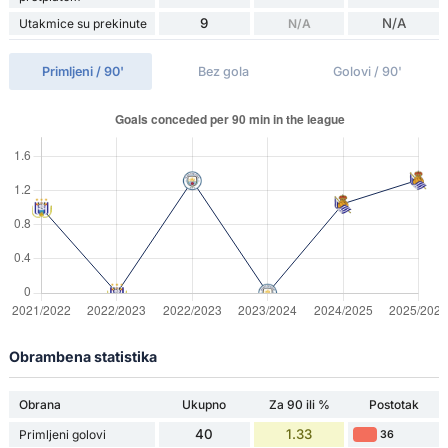
9
N/A
Utakmice su prekinute
N/A
Primljeni / 90'
Bez gola
Golovi / 90'
Obrambena statistika
Obrana
Ukupno
Za 90 ili %
Postotak
40
1.33
Primljeni golovi
36