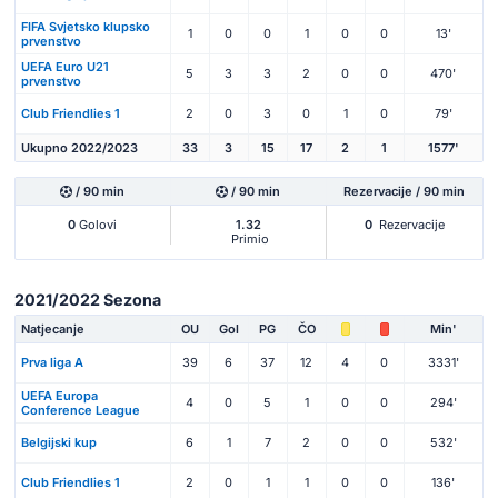
FIFA Svjetsko klupsko
1
0
0
1
0
0
13'
prvenstvo
UEFA Euro U21
5
3
3
2
0
0
470'
prvenstvo
Club Friendlies 1
2
0
3
0
1
0
79'
Ukupno 2022/2023
33
3
15
17
2
1
1577'
/ 90 min
/ 90 min
Rezervacije / 90 min
0
Golovi
1.32
0
Rezervacije
Primio
2021/2022 Sezona
Natjecanje
OU
Gol
PG
ČO
Min'
Prva liga A
39
6
37
12
4
0
3331'
UEFA Europa
4
0
5
1
0
0
294'
Conference League
Belgijski kup
6
1
7
2
0
0
532'
Club Friendlies 1
2
0
1
1
0
0
136'