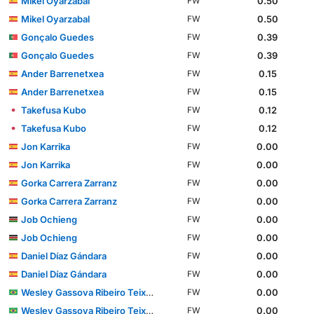
Mikel Oyarzabal
0.50
FW
Mikel Oyarzabal
0.50
FW
Gonçalo Guedes
0.39
FW
Gonçalo Guedes
0.39
FW
Ander Barrenetxea
0.15
FW
Ander Barrenetxea
0.15
FW
Takefusa Kubo
0.12
FW
Takefusa Kubo
0.12
FW
Jon Karrika
0.00
FW
Jon Karrika
0.00
FW
Gorka Carrera Zarranz
0.00
FW
Gorka Carrera Zarranz
0.00
FW
Job Ochieng
0.00
FW
Job Ochieng
0.00
FW
Daniel Díaz Gándara
0.00
FW
Daniel Díaz Gándara
0.00
FW
Wesley Gassova Ribeiro Teixeira
0.00
FW
Wesley Gassova Ribeiro Teixeira
0.00
FW