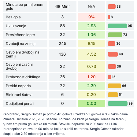
Minuta po primljenom
68 Min'
N/A
38
golu
3
9%
Bez gola
8
88
2.93
Uklizavanja
95
32
1.06
Presječene lopte
73
245
8.15
Dvoboji na zemlji
36
Osvojeni dvoboji na
136
4.52
49
zemlji
Osvojeni zračni
22
0.73
39
dvoboji
36
1.20
Prolaznost driblinga
15
72
2.39
Prekid napada
66
6
0.20
Blokirani šutevi
51
0
0.00
Dodjeljeni penali
99
Kao branič, Sergio Gómez je primio 40 golova i zadržao 3 golove u 35 utakmicama
Primera Division 2025/2026 sezone. To znači da kada je Sergio Gómez na terenu,
njihov tim prima gol svake 68 minuti. Štoviše, napravili su 2.93 tackles i 1.06
interceptions za svakih 90 minuta koliko su bili na terenu. Sergio Gómez također
skuplja oko 2.39 odobrenja u isto vrijeme.