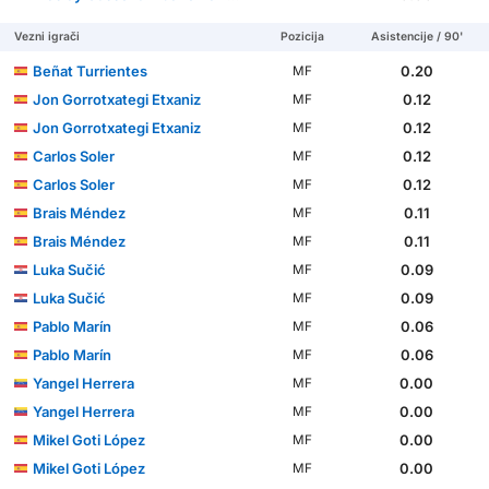
Vezni igrači
Pozicija
Asistencije / 90'
Beñat Turrientes
0.20
MF
Jon Gorrotxategi Etxaniz
0.12
MF
Jon Gorrotxategi Etxaniz
0.12
MF
Carlos Soler
0.12
MF
Carlos Soler
0.12
MF
Brais Méndez
0.11
MF
Brais Méndez
0.11
MF
Luka Sučić
0.09
MF
Luka Sučić
0.09
MF
Pablo Marín
0.06
MF
Pablo Marín
0.06
MF
Yangel Herrera
0.00
MF
Yangel Herrera
0.00
MF
Mikel Goti López
0.00
MF
Mikel Goti López
0.00
MF