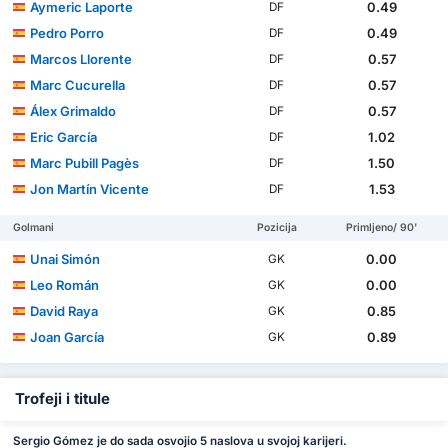
Aymeric Laporte
0.49
DF
Pedro Porro
0.49
DF
Marcos Llorente
0.57
DF
Marc Cucurella
0.57
DF
Álex Grimaldo
0.57
DF
Eric García
1.02
DF
Marc Pubill Pagès
1.50
DF
Jon Martín Vicente
1.53
DF
Golmani
Pozicija
Primljeno/ 90'
Unai Simón
0.00
GK
Leo Román
0.00
GK
David Raya
0.85
GK
Joan García
0.89
GK
Trofeji i titule
Sergio Gómez je do sada osvojio 5 naslova u svojoj karijeri.