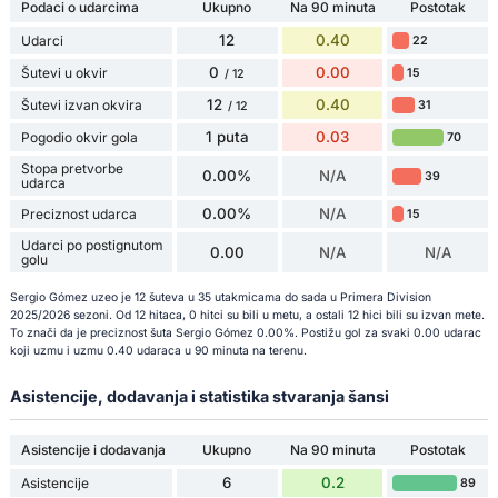
Podaci o udarcima
Ukupno
Na 90 minuta
Postotak
12
0.40
Udarci
22
0
0.00
Šutevi u okvir
15
/ 12
12
0.40
Šutevi izvan okvira
31
/ 12
1 puta
0.03
Pogodio okvir gola
70
Stopa pretvorbe
0.00%
N/A
39
udarca
0.00%
N/A
Preciznost udarca
15
Udarci po postignutom
0.00
N/A
N/A
golu
Sergio Gómez uzeo je 12 šuteva u 35 utakmicama do sada u Primera Division
2025/2026 sezoni. Od 12 hitaca, 0 hitci su bili u metu, a ostali 12 hici bili su izvan mete.
To znači da je preciznost šuta Sergio Gómez 0.00%. Postižu gol za svaki 0.00 udarac
koji uzmu i uzmu 0.40 udaraca u 90 minuta na terenu.
Asistencije, dodavanja i statistika stvaranja šansi
Asistencije i dodavanja
Ukupno
Na 90 minuta
Postotak
6
0.2
Asistencije
89