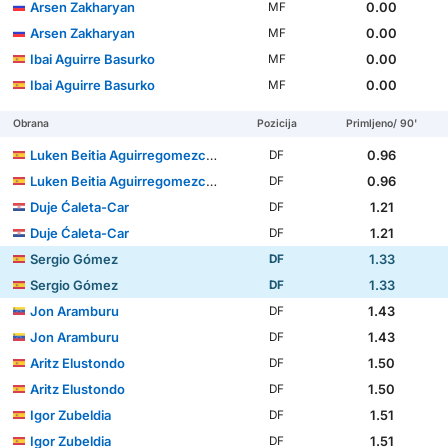
Arsen Zakharyan
0.00
MF
Arsen Zakharyan
0.00
MF
Ibai Aguirre Basurko
0.00
MF
Ibai Aguirre Basurko
0.00
MF
Obrana
Pozicija
Primljeno/ 90'
Luken Beitia Aguirregomezcorta
0.96
DF
Luken Beitia Aguirregomezcorta
0.96
DF
Duje Ćaleta-Car
1.21
DF
Duje Ćaleta-Car
1.21
DF
Sergio Gómez
1.33
DF
Sergio Gómez
1.33
DF
Jon Aramburu
1.43
DF
Jon Aramburu
1.43
DF
Aritz Elustondo
1.50
DF
Aritz Elustondo
1.50
DF
Igor Zubeldia
1.51
DF
Igor Zubeldia
1.51
DF