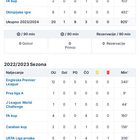
FA kup
2
0
0
1
0
0
103'
Olimpijske igre
6
1
6
1
0
0
492'
Ukupno 2023/2024
20
1
9
3
0
0
925'
/ 90 min
/ 90 min
Rezervacije / 90 min
0
Golovi
0
0
Rezervacije
Primio
2022/2023 Sezona
Natjecanje
OU
Gol
PG
ČO
Min'
Engleska Premier
12
0
5
5
0
0
340'
League
Prva liga A
1
0
0
0
0
0
9'
J League World
1
0
1
0
0
0
44'
Challenge
FA kup
4
0
0
4
0
0
180'
Carabao kup
2
0
2
1
0
0
136'
UEFA Liga prvaka
5
0
1
4
1
1
306'