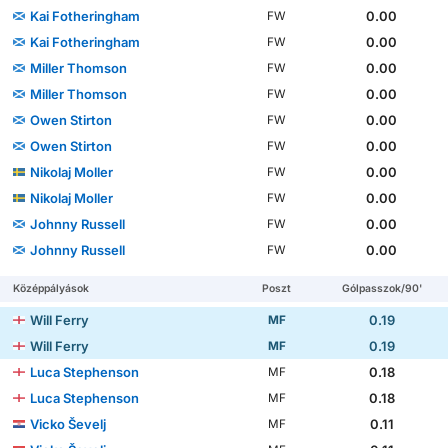
Kai Fotheringham
0.00
FW
Kai Fotheringham
0.00
FW
Miller Thomson
0.00
FW
Miller Thomson
0.00
FW
Owen Stirton
0.00
FW
Owen Stirton
0.00
FW
Nikolaj Moller
0.00
FW
Nikolaj Moller
0.00
FW
Johnny Russell
0.00
FW
Johnny Russell
0.00
FW
Középpályások
Poszt
Gólpasszok/90'
Will Ferry
0.19
MF
Will Ferry
0.19
MF
Luca Stephenson
0.18
MF
Luca Stephenson
0.18
MF
Vicko Ševelj
0.11
MF