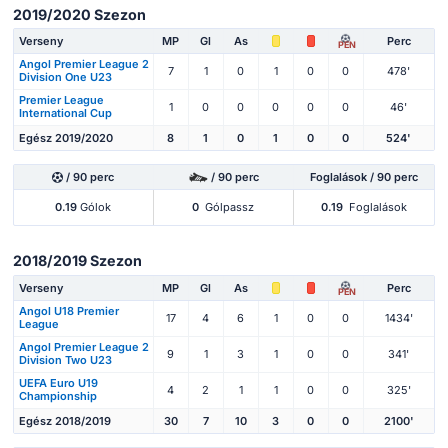
2019/2020 Szezon
Verseny
MP
Gl
As
Perc
PEN
Angol Premier League 2
7
1
0
1
0
0
478'
Division One U23
Premier League
1
0
0
0
0
0
46'
International Cup
Egész 2019/2020
8
1
0
1
0
0
524'
/ 90 perc
/ 90 perc
Foglalások / 90 perc
0.19
Gólok
0
Gólpassz
0.19
Foglalások
2018/2019 Szezon
Verseny
MP
Gl
As
Perc
PEN
Angol U18 Premier
17
4
6
1
0
0
1434'
League
Angol Premier League 2
9
1
3
1
0
0
341'
Division Two U23
UEFA Euro U19
4
2
1
1
0
0
325'
Championship
Egész 2018/2019
30
7
10
3
0
0
2100'