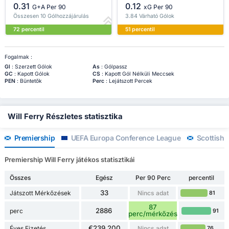
0.31
0.12
G+A Per 90
xG Per 90
Összesen 10 Gólhozzájárulás
3.84 Várható Gólok
72 percentil
51 percentil
Fogalmak :
Gl
: Szerzett Gólok
As
: Gólpassz
GC
: Kapott Gólok
CS
: Kapott Gól Nélküli Meccsek
PEN
: Büntetők
Perc
: Lejátszott Percek
Will Ferry Részletes statisztika
Premiership
UEFA Europa Conference League
Scottish 
Premiership Will Ferry játékos statisztikái
Összes
Egész
Per 90 Perc
percentil
33
Játszott Mérkőzések
Nincs adat
81
87
2886
perc
91
perc/mérkőzés
€239,200
Éves Fizetés
Nincs adat
76