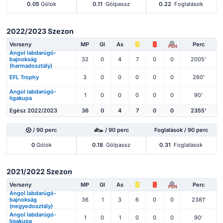
0.05
Gólok
0.11
Gólpassz
0.22
Foglalások
2022/2023 Szezon
Verseny
MP
Gl
As
Perc
PEN
Angol labdarúgó-
bajnokság
32
0
4
7
0
0
2005'
(harmadosztály)
EFL Trophy
3
0
0
0
0
0
260'
Angol labdarúgó-
1
0
0
0
0
0
90'
ligakupa
Egész 2022/2023
36
0
4
7
0
0
2355'
/ 90 perc
/ 90 perc
Foglalások / 90 perc
0
Gólok
0.18
Gólpassz
0.31
Foglalások
2021/2022 Szezon
Verseny
MP
Gl
As
Perc
PEN
Angol labdarúgó-
bajnokság
36
1
3
6
0
0
2381'
(negyedosztály)
Angol labdarúgó-
1
0
1
0
0
0
90'
ligakupa