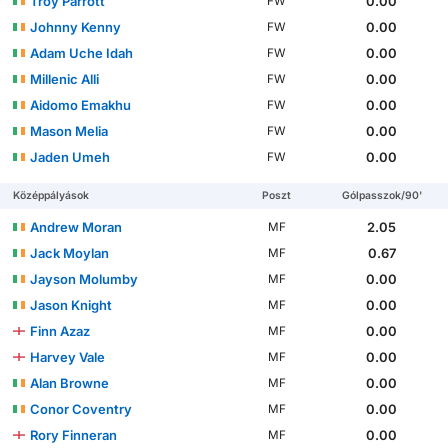
Troy Parrott
0.00
FW
Johnny Kenny
0.00
FW
Adam Uche Idah
0.00
FW
Millenic Alli
0.00
FW
Aidomo Emakhu
0.00
FW
Mason Melia
0.00
FW
Jaden Umeh
0.00
FW
Középpályások
Poszt
Gólpasszok/90'
Andrew Moran
2.05
MF
Jack Moylan
0.67
MF
Jayson Molumby
0.00
MF
Jason Knight
0.00
MF
Finn Azaz
0.00
MF
Harvey Vale
0.00
MF
Alan Browne
0.00
MF
Conor Coventry
0.00
MF
Rory Finneran
0.00
MF