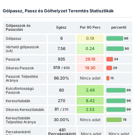
Gólpassz, Passz és Gólhelyzet Teremtés Statisztikák
Gólpasszok és
Egész
Per 90 Perc
percentil
Passzolás
6
0.19
Gólpassz
86
Várható gólpasszok
7.56
0.24
90
(xA)
935
29.16
Passzok
34
619
19.30
Sikeres Passzok
29
/ 935
Passzok Teljesítési
66.20%
Nincs adat
15
Aránya
Kulcsfontosságú
80
2.49
99
Passzok
270
8.42
Keresztlabdák
99
81
2.53
Sikeres Keresztlabdák
99
/ 270
Keresztlabdák
30.00%
Nincs adat
78
Teljesítési Aránya
481
Percekenkénti
Percekenkénti
Nincs adat
Nincs adat