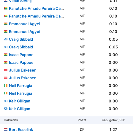
Vicko Ševelj
0.11
MF
Panutche Amadu Pereira Camará
0.10
MF
Panutche Amadu Pereira Camará
0.10
MF
Emmanuel Agyei
0.10
MF
Emmanuel Agyei
0.10
MF
Craig Sibbald
0.05
MF
Craig Sibbald
0.05
MF
Isaac Pappoe
0.00
MF
Isaac Pappoe
0.00
MF
Julius Eskesen
0.00
MF
Julius Eskesen
0.00
MF
Neil Farrugia
0.00
MF
Neil Farrugia
0.00
MF
Keir Gilligan
0.00
MF
Keir Gilligan
0.00
MF
Hátvédek
Poszt
Kap. gólok./90'
Bert Esselink
1.27
DF