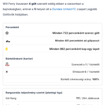
Will Ferry összesen
4 gólt
szerzett eddig ebben a szezonban a
bajnokságban, amivel a
5
helyen áll a
Dundee United FC
csapat Legjobb
Góllövők listájában.
Percenként
Minden 722 percenként szerez gólt
Minden 481 percenként ad gólpasszt
Minden 962 percenként kap egy lapot
Büntetőrekord (karrier)
Szerezett a
1
/ 1 büntetőt
PEN
Elhibázott
0
/ 1 büntetőt
Büntető sikerességi arány:
100%
Rangsorolás teljesítmény szerint (jelenlegi liga)
111
Gól Rang
/ 294 Játékosok