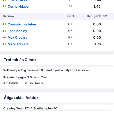
Corrie Ndaba
1.45
DF
Kapusok
Poszt
Kap. gólok./90'
Caoimhin Kelleher
0.00
GK
Josh Keeley
0.00
GK
Max O’Leary
0.00
GK
Mark Travers
0.76
GK
Trófeák és Címek
Will Ferry eddig összesen 0 címet nyert a pályafutása során.
Premier League 2 Divison Two
2. Helyezett
1x
2018/2019
Átigazolási Adatok
Crawley Town FC -> Southampton FC