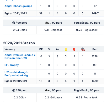
Angol labdarúgókupa
1
0
0
0
0
0
19'
Egész 2021/2022
38
1
4
6
0
0
2490'
/ 90 perc
/ 90 perc
Foglalások / 90 perc
0.04
Gólok
0.11
Gólpassz
0.23
Foglalások
2020/2021 Szezon
Verseny
MP
Gl
As
Perc
PEN
Angol Premier League 2
16
3
3
5
1
1
1378'
Division One U23
EFL Trophy
1
0
0
0
0
0
90'
U21-es labdarúgó-
1
0
0
0
0
0
11'
Európa-bajnokság
Egész 2020/2021
18
3
3
5
1
1
1479'
/ 90 perc
/ 90 perc
Foglalások / 90 perc
0.2
Gólok
0.2
Gólpassz
0.33
Foglalások