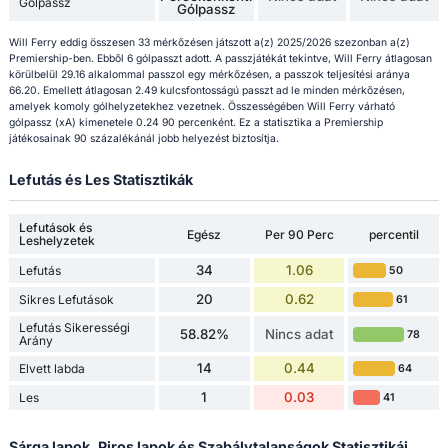
Gólpassz
Gólpassz
Will Ferry eddig összesen 33 mérkőzésen játszott a(z) 2025/2026 szezonban a(z)
Premiership-ben. Ebből 6 gólpasszt adott. A passzjátékát tekintve, Will Ferry átlagosan
körülbelül 29.16 alkalommal passzol egy mérkőzésen, a passzok teljesítési aránya
66.20. Emellett átlagosan 2.49 kulcsfontosságú passzt ad le minden mérkőzésen,
amelyek komoly gólhelyzetekhez vezetnek. Összességében Will Ferry várható
gólpassz (xA) kimenetele 0.24 90 percenként. Ez a statisztika a Premiership
játékosainak 90 százalékánál jobb helyezést biztosítja.
Lefutás és Les Statisztikák
Lefutások és
Egész
Per 90 Perc
percentil
Leshelyzetek
34
1.06
Lefutás
50
20
0.62
Sikres Lefutások
61
Lefutás Sikerességi
58.82%
Nincs adat
78
Arány
14
0.44
Elvett labda
64
1
0.03
Les
41
Sárga lapok, Piros lapok és Szabálytalanságok Statisztikái