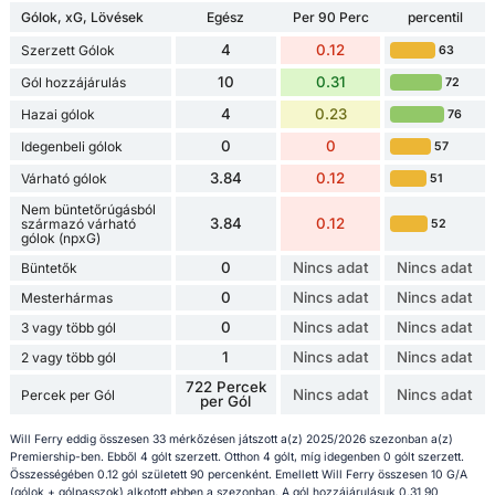
Gólok, xG, Lövések
Egész
Per 90 Perc
percentil
4
0.12
Szerzett Gólok
63
10
0.31
Gól hozzájárulás
72
4
0.23
Hazai gólok
76
0
0
Idegenbeli gólok
57
3.84
0.12
Várható gólok
51
Nem büntetőrúgásból
3.84
0.12
származó várható
52
gólok (npxG)
0
Nincs adat
Nincs adat
Büntetők
0
Nincs adat
Nincs adat
Mesterhármas
0
Nincs adat
Nincs adat
3 vagy több gól
1
Nincs adat
Nincs adat
2 vagy több gól
722 Percek
Nincs adat
Nincs adat
Percek per Gól
per Gól
Will Ferry eddig összesen 33 mérkőzésen játszott a(z) 2025/2026 szezonban a(z)
Premiership-ben. Ebből 4 gólt szerzett. Otthon 4 gólt, míg idegenben 0 gólt szerzett.
Összességében 0.12 gól született 90 percenként. Emellett Will Ferry összesen 10 G/A
(gólok + gólpasszok) alkotott ebben a szezonban. A gól hozzájárulásuk 0.31 90