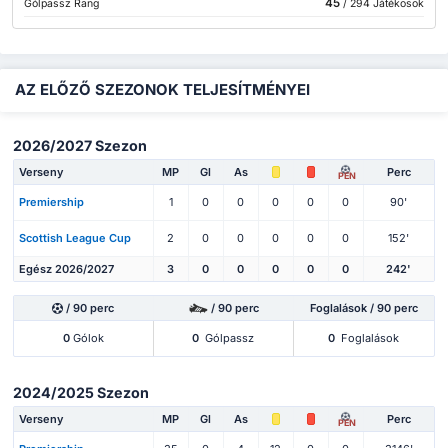
45
Gólpassz Rang
/ 294 Játékosok
AZ ELŐZŐ SZEZONOK TELJESÍTMÉNYEI
2026/2027 Szezon
Verseny
MP
Gl
As
Perc
PEN
Premiership
1
0
0
0
0
0
90'
Scottish League Cup
2
0
0
0
0
0
152'
Egész 2026/2027
3
0
0
0
0
0
242'
/ 90 perc
/ 90 perc
Foglalások / 90 perc
0
Gólok
0
Gólpassz
0
Foglalások
2024/2025 Szezon
Verseny
MP
Gl
As
Perc
PEN