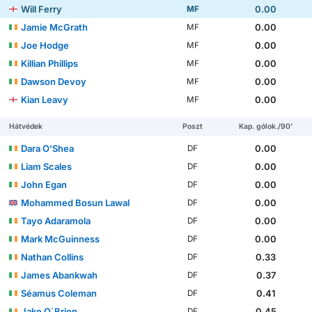
Will Ferry
0.00
MF
Jamie McGrath
0.00
MF
Joe Hodge
0.00
MF
Killian Phillips
0.00
MF
Dawson Devoy
0.00
MF
Kian Leavy
0.00
MF
Hátvédek
Poszt
Kap. gólok./90'
Dara O'Shea
0.00
DF
Liam Scales
0.00
DF
John Egan
0.00
DF
Mohammed Bosun Lawal
0.00
DF
Tayo Adaramola
0.00
DF
Mark McGuinness
0.00
DF
Nathan Collins
0.33
DF
James Abankwah
0.37
DF
Séamus Coleman
0.41
DF
Jake O´Brien
0.45
DF