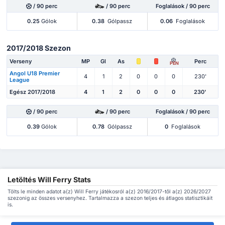
/ 90 perc
/ 90 perc
Foglalások / 90 perc
0.25
Gólok
0.38
Gólpassz
0.06
Foglalások
2017/2018 Szezon
Verseny
MP
Gl
As
Perc
PEN
Angol U18 Premier
4
1
2
0
0
0
230'
League
Egész 2017/2018
4
1
2
0
0
0
230'
/ 90 perc
/ 90 perc
Foglalások / 90 perc
0.39
Gólok
0.78
Gólpassz
0
Foglalások
Letöltés Will Ferry Stats
Tölts le minden adatot a(z) Will Ferry játékosról a(z) 2016/2017-től a(z) 2026/2027
szezonig az összes versenyhez. Tartalmazza a szezon teljes és átlagos statisztikáit
is.