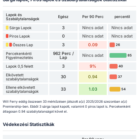
Lapok és
Egész
Per 90 Perc
percentil
Szabálytalanságok
3
Nincs adat
Nincs adat
Sárga Lapok
0
Nincs adat
Nincs adat
Piros Lapok
3
0.09
Összes Lap
26
962 Perc /
Percekenkénti
Nincs adat
85
Lap
Figyelmeztetés
3
9%
Lapok 0,5 felett
40
Elkövetett
30
0.94
37
szabálytalanságok
Ellene elkövetett
33
1.03
54
szabálytalanságok
Will Ferry eddig összesen 33 mérkőzésen játszott a(z) 2025/2026 szezonban a(z)
Premiership-ben. Ebből 3 sárga lapot kapott, valamint 0 piros lapot is. Percekenként
átlagosan 0.94 szabálytalanságot követ el.
Védekezési Statisztikák