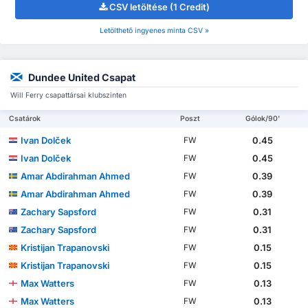
CSV letöltése (1 Credit)
Letölthető ingyenes minta CSV »
Dundee United Csapat
Will Ferry csapattársai klubszinten
Csatárok
Poszt
Gólok/90'
Ivan Dolček
0.45
FW
Ivan Dolček
0.45
FW
Amar Abdirahman Ahmed
0.39
FW
Amar Abdirahman Ahmed
0.39
FW
Zachary Sapsford
0.31
FW
Zachary Sapsford
0.31
FW
Kristijan Trapanovski
0.15
FW
Kristijan Trapanovski
0.15
FW
Max Watters
0.13
FW
Max Watters
0.13
FW