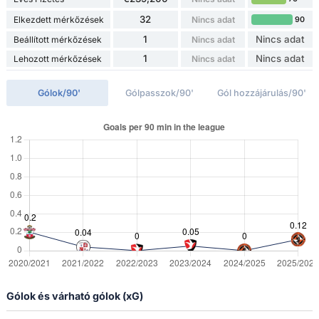
32
Elkezdett mérkőzések
Nincs adat
90
1
Nincs adat
Beállított mérkőzések
Nincs adat
1
Nincs adat
Lehozott mérkőzések
Nincs adat
Gólok/90'
Gólpasszok/90'
Gól hozzájárulás/90'
Gólok és várható gólok (xG)