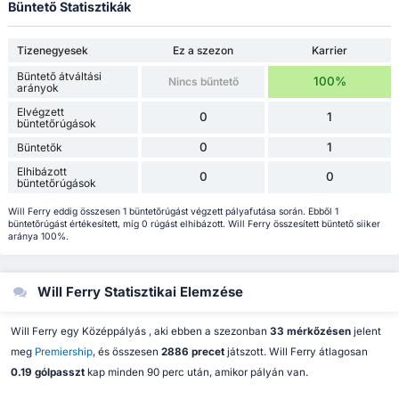
Büntető Statisztikák
Tizenegyesek
Ez a szezon
Karrier
Büntető átváltási
100%
Nincs bűntető
arányok
Elvégzett
0
1
büntetőrúgások
0
1
Büntetők
Elhibázott
0
0
büntetőrúgások
Will Ferry eddig összesen 1 büntetőrúgást végzett pályafutása során. Ebből 1
büntetőrúgást értékesített, míg 0 rúgást elhibázott. Will Ferry összesített büntető siiker
aránya 100%.
Will Ferry Statisztikai Elemzése
Will Ferry egy Középpályás , aki ebben a szezonban
33 mérkőzésen
jelent
meg
Premiership
, és összesen
2886 precet
játszott. Will Ferry átlagosan
0.19 gólpasszt
kap minden 90 perc után, amikor pályán van.