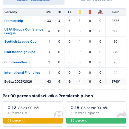
Verseny
MP
Gl
As
Perc
PEN
Premiership
33
4
6
3
0
0
2886'
UEFA Europa Conference
4
0
1
0
0
0
360'
League
Scottish League Cup
1
0
0
1
0
0
90'
Skót labdarúgókupa
3
0
2
0
0
0
270'
Club Friendlies 3
1
0
0
0
0
0
90'
International Friendlies
1
0
0
0
0
0
44'
Egész 2025/2026
43
4
9
4
0
0
3740'
Per 90 perces statisztikák a Premiership-ben
0.12
0.19
Gólok 90-ből
Gólpassz 90-ből
4 Összes Gól
6 Összes Gólpassz
63 percentil
86 percentil