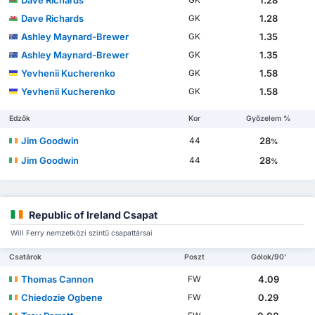
Dave Richards
1.28
GK
Dave Richards
1.28
GK
Ashley Maynard-Brewer
1.35
GK
Ashley Maynard-Brewer
1.35
GK
Yevhenii Kucherenko
1.58
GK
Yevhenii Kucherenko
1.58
GK
Edzők
Kor
Győzelem %
Jim Goodwin
28
44
%
Jim Goodwin
28
44
%
Republic of Ireland Csapat
Will Ferry nemzetközi szintű csapattársai
Csatárok
Poszt
Gólok/90'
Thomas Cannon
4.09
FW
Chiedozie Ogbene
0.29
FW