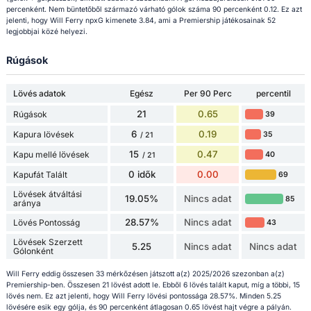
percenként. Nem büntetőből származó várható gólok száma 90 percenként 0.12. Ez azt
jelenti, hogy Will Ferry npxG kimenete 3.84, ami a Premiership játékosainak 52
legjobbjai közé helyezi.
Rúgások
Lövés adatok
Egész
Per 90 Perc
percentil
21
0.65
Rúgások
39
6
0.19
Kapura lövések
35
/ 21
15
0.47
Kapu mellé lövések
40
/ 21
0 idők
0.00
Kapufát Talált
69
Lövések átváltási
19.05%
Nincs adat
85
aránya
28.57%
Nincs adat
Lövés Pontosság
43
Lövések Szerzett
5.25
Nincs adat
Nincs adat
Gólonként
Will Ferry eddig összesen 33 mérkőzésen játszott a(z) 2025/2026 szezonban a(z)
Premiership-ben. Összesen 21 lövést adott le. Ebből 6 lövés talált kaput, míg a többi, 15
lövés nem. Ez azt jelenti, hogy Will Ferry lövési pontossága 28.57%. Minden 5.25
lövésére esik egy gólja, és 90 percenként átlagosan 0.65 lövést hajt végre a pályán.