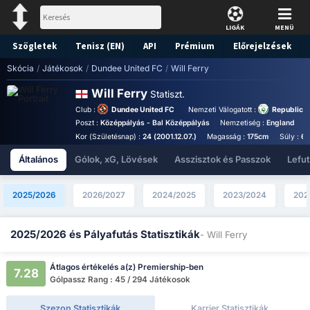
LIGÁK
MENÜ
Szögletek
Tenisz (EN)
API
Prémium
Előrejelzések
Skócia
/
Játékosok
/
Dundee United FC
/
Will Ferry
Will Ferry
Statiszt.
Club :
Dundee United FC
Nemzeti Válogatott :
Republic o
Poszt :
Középpályás - Bal Középpályás
Nemzetiség :
England
B
Kor (Születésnap) :
24 (2001.12.07.)
Magasság :
175cm
Súly :
6
Általános
Gólok, xG, Lövések
Asszisztok és Passzok
Lefu
2025/2026
2026/2027
2024/2025
2023/2024
202
2025/2026 és Pályafutás Statisztikák
- Will Ferry
Átlagos értékelés a(z) Premiership-ben
7.28
Gólpassz Rang : 45 / 294 Játékosok
Szezon Statisztikák
Karrier Statisztikák