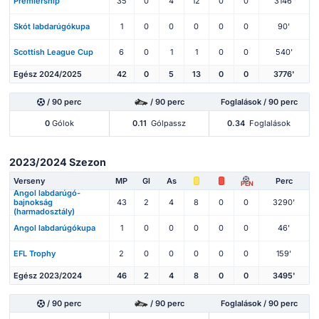
Premiership
35
0
4
12
0
0
3146'
Skót labdarúgókupa
1
0
0
0
0
0
90'
Scottish League Cup
6
0
1
1
0
0
540'
Egész 2024/2025
42
0
5
13
0
0
3776'
/ 90 perc
/ 90 perc
Foglalások / 90 perc
0
Gólok
0.11
Gólpassz
0.34
Foglalások
2023/2024 Szezon
Verseny
MP
Gl
As
Perc
PEN
Angol labdarúgó-
bajnokság
43
2
4
8
0
0
3290'
(harmadosztály)
Angol labdarúgókupa
1
0
0
0
0
0
46'
EFL Trophy
2
0
0
0
0
0
159'
Egész 2023/2024
46
2
4
8
0
0
3495'
/ 90 perc
/ 90 perc
Foglalások / 90 perc