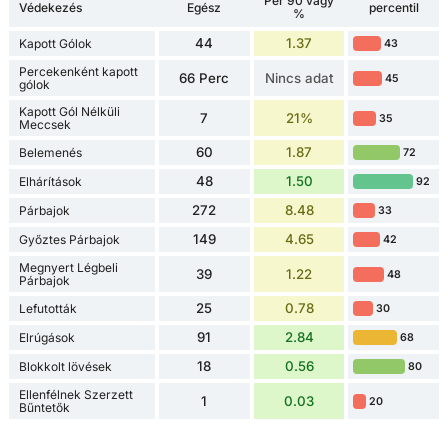
Per 90 vagy
Védekezés
Egész
percentil
%
44
1.37
Kapott Gólok
43
Percekenként kapott
66 Perc
Nincs adat
45
gólok
Kapott Gól Nélküli
7
21%
35
Meccsek
60
1.87
Belemenés
72
48
1.50
Elhárítások
92
272
8.48
Párbajok
33
149
4.65
Győztes Párbajok
42
Megnyert Légbeli
39
1.22
48
Párbajok
25
0.78
Lefutották
30
91
2.84
Elrúgások
68
18
0.56
Blokkolt lövések
80
Ellenfélnek Szerzett
1
0.03
20
Bűntetők