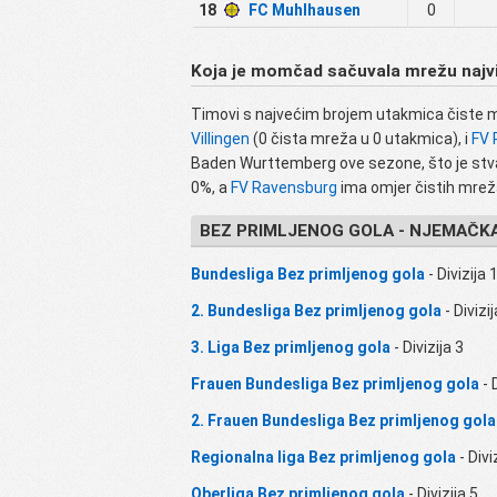
18
FC Muhlhausen
0
Koja je momčad sačuvala mrežu najv
Timovi s najvećim brojem utakmica čiste 
Villingen
(0 čista mreža u 0 utakmica), i
FV 
Baden Wurttemberg ove sezone, što je stvarn
0%, a
FV Ravensburg
ima omjer čistih mrež
BEZ PRIMLJENOG GOLA - NJEMAČK
Bundesliga Bez primljenog gola
- Divizija 
2. Bundesliga Bez primljenog gola
- Divizij
3. Liga Bez primljenog gola
- Divizija 3
Frauen Bundesliga Bez primljenog gola
- 
2. Frauen Bundesliga Bez primljenog gola
Regionalna liga Bez primljenog gola
- Divi
Oberliga Bez primljenog gola
- Divizija 5