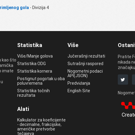
primljenog gola
- Divizija 4
Statistika
Više
Ostani
Više/Manje golova
Jučerašnji rezultati
Pratite 
u kao što
nikada ne
Statistika ODG
Sutrašnji raspored
namička
značajku
ko imate
Statistika kornera
Nogometni podaci
API(JSON)
Postignut pogotak u oba
 u
poluvremena
Predviđanja
Statistika točnih
English Site
Nogomet
rezultata
Alati
Kalkulator za koeficijente
- decimalne, frakcijske,
američke pretvorbe
tečajeva