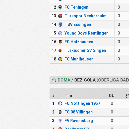
12
FC Teningen
0
13
Turkspor Neckarsulm
0
14
TSV Essingen
0
15
Young Boys Reutlingen
0
16
FC Holzhausen
0
17
Turkischer SV Singen
0
18
FC Muhlhausen
0
DOMA
/
BEZ GOLA
(OBERLIGA BA
#
Tim
OU
1
FC Nottingen 1957
0
2
FC 08 Villingen
0
3
FV Ravensburg
0