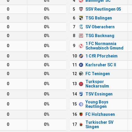
0
0%
4
Bahlinger SC
0
0%
5
SSV Reutlingen 05
0
0%
6
TSG Balingen
0
0%
7
SV Oberachern
0
0%
8
TSG Backnang
1 FC Normannia
0
0%
9
Schwabisch Gmund
0
0%
10
1 CfR Pforzheim
0
0%
11
Karlsruher SC II
0
0%
12
FC Teningen
Turkspor
0
0%
13
Neckarsulm
0
0%
14
TSV Essingen
Young Boys
0
0%
15
Reutlingen
0
0%
16
FC Holzhausen
Turkischer SV
0
0%
17
Singen