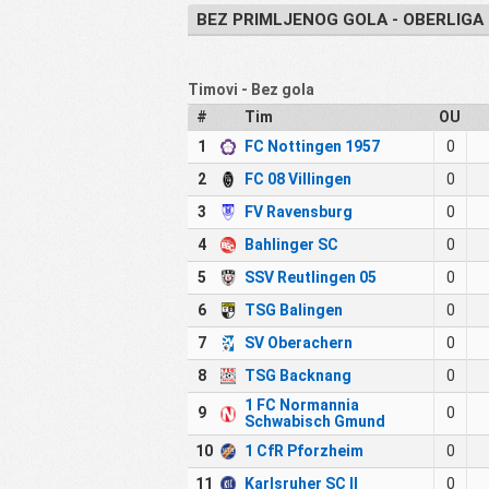
BEZ PRIMLJENOG GOLA - OBERLIG
Timovi - Bez gola
#
Tim
OU
1
FC Nottingen 1957
0
2
FC 08 Villingen
0
3
FV Ravensburg
0
4
Bahlinger SC
0
5
SSV Reutlingen 05
0
6
TSG Balingen
0
7
SV Oberachern
0
8
TSG Backnang
0
1 FC Normannia
9
0
Schwabisch Gmund
10
1 CfR Pforzheim
0
11
Karlsruher SC II
0