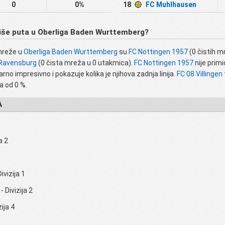
0
0%
18
FC Muhlhausen
iše puta u Oberliga Baden Wurttemberg?
mreže u
Oberliga Baden Wurttemberg
su
FC Nottingen 1957
(0 čistih mr
Ravensburg
(0 čista mreža u 0 utakmica).
FC Nottingen 1957
nije prim
o impresivno i pokazuje kolika je njihova zadnja linija.
FC 08 Villingen
a od 0 %.
A
1
a 2
Divizija 1
- Divizija 2
zija 4