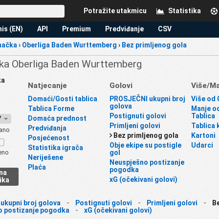
Potražite utakmicu
Statistika
is (EN)
API
Premium
Predviđanje
CSV
mačka
›
Oberliga Baden Wurttemberg
›
Bez primljenog gola
ka Oberliga Baden Wurttemberg
ka
Natjecanje
Golovi
Više/M
Domaći/Gosti tablica
PROSJEČNI ukupni broj
Više od 0
golova
Tablica Forme
Manje od
Postignuti golovi
Tablica
Domaća prednost
27
Primljeni golovi
Tablica 
Predviđanja
ano
Bez primljenog gola
Kartoni
Posjećenost
Obje ekipe su postigle
Udarci
Statistika igrača
gol
eno
Neriješene
Neuspješno postizanje
Plaća
pogodka
na
xG (očekivani golovi)
ika
ukupni broj golova
-
Postignuti golovi
-
Primljeni golovi
-
Be
o postizanje pogodka
-
xG (očekivani golovi)