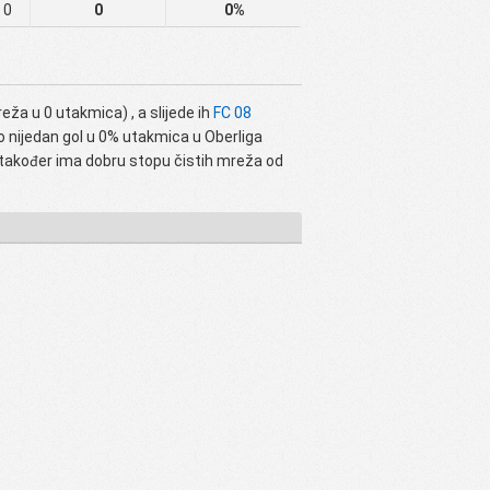
0
0
0%
eža u 0 utakmica) , a slijede ih
FC 08
io nijedan gol u 0% utakmica u Oberliga
također ima dobru stopu čistih mreža od