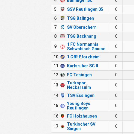
4
Bahlinger SC
0
5
SSV Reutlingen 05
0
6
TSG Balingen
0
7
SV Oberachern
0
8
TSG Backnang
0
1 FC Normannia
9
0
Schwabisch Gmund
10
1 CfR Pforzheim
0
11
Karlsruher SC II
0
12
FC Teningen
0
Turkspor
13
0
Neckarsulm
14
TSV Essingen
0
Young Boys
15
0
Reutlingen
16
FC Holzhausen
0
Turkischer SV
17
0
Singen