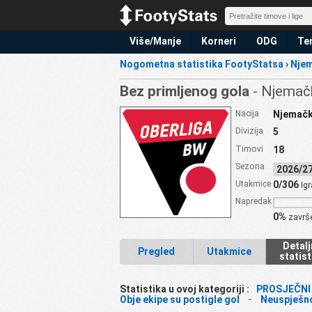
Više/Manje
Korneri
ODG
Ten
Nogometna statistika FootyStatsa
›
Nje
Bez primljenog gola
- Njemač
Nacija
Njemač
Divizija
5
Timovi
18
Sezona
2026/
Utakmice
0/306
Igr
Napredak
0%
završ
Detalj
Pregled
Utakmice
statist
Statistika u ovoj kategoriji :
PROSJEČNI 
Obje ekipe su postigle gol
-
Neuspješn