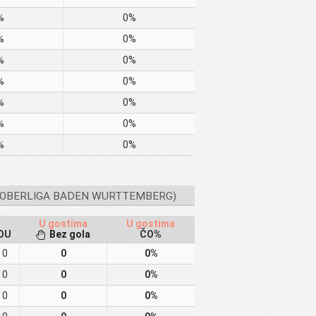
%
0%
%
0%
%
0%
%
0%
%
0%
%
0%
%
0%
OBERLIGA BADEN WURTTEMBERG)
U gostima
U gostima
OU
Bez gola
ČO%
0
0
0%
0
0
0%
0
0
0%