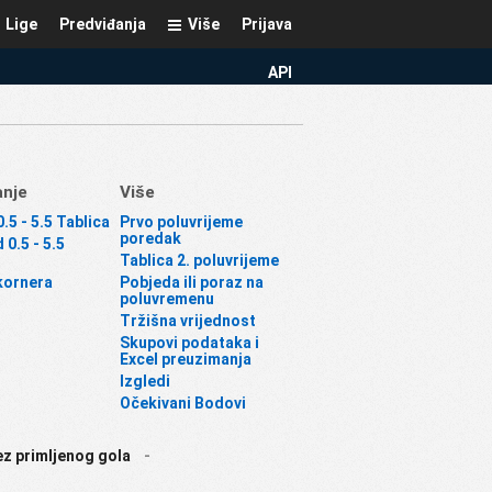
Lige
Predviđanja
Više
Prijava
API
anje
Više
.5 - 5.5 Tablica
Prvo poluvrijeme
poredak
 0.5 - 5.5
Tablica 2. poluvrijeme
kornera
Pobjeda ili poraz na
poluvremenu
Tržišna vrijednost
Skupovi podataka i
Excel preuzimanja
Izgledi
Očekivani Bodovi
z primljenog gola
-