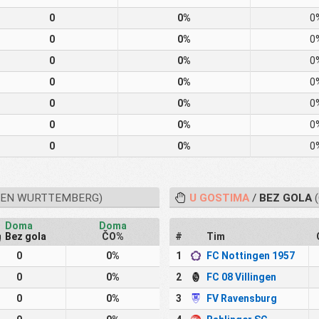
0
0%
0
0
0%
0
0
0%
0
0
0%
0
0
0%
0
0
0%
0
0
0%
0
DEN WURTTEMBERG)
U GOSTIMA
/
BEZ GOLA
(
Doma
Doma
Bez gola
ČO%
#
Tim
0
0%
1
FC Nottingen 1957
0
0%
2
FC 08 Villingen
0
0%
3
FV Ravensburg