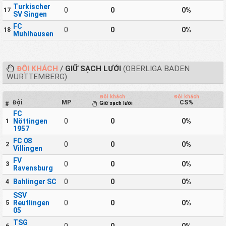
Turkischer
0
0
0%
17
SV Singen
FC
0
0
0%
18
Muhlhausen
ĐỘI KHÁCH
/
GIỮ SẠCH LƯỚI
(OBERLIGA BADEN
WURTTEMBERG)
Đội khách
Đội khách
Đội
MP
CS%
Giữ sạch lưới
#
FC
Nöttingen
0
0
0%
1
1957
FC 08
0
0
0%
2
Villingen
FV
0
0
0%
3
Ravensburg
Bahlinger SC
0
0
0%
4
SSV
Reutlingen
0
0
0%
5
05
TSG