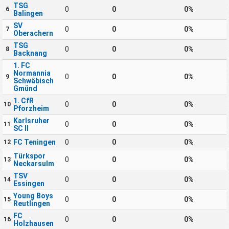
TSG
0
0
0%
6
Balingen
SV
0
0
0%
7
Oberachern
TSG
0
0
0%
8
Backnang
1. FC
Normannia
0
0
0%
9
Schwäbisch
Gmünd
1. CfR
0
0
0%
10
Pforzheim
Karlsruher
0
0
0%
11
SC II
FC Teningen
0
0
0%
12
Türkspor
0
0
0%
13
Neckarsulm
TSV
0
0
0%
14
Essingen
Young Boys
0
0
0%
15
Reutlingen
FC
0
0
0%
16
Holzhausen