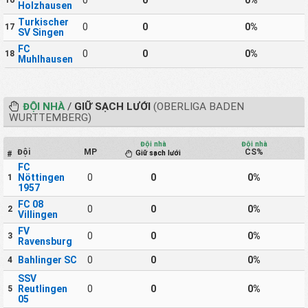
Holzhausen
Turkischer
0
0
0%
17
SV Singen
FC
0
0
0%
18
Muhlhausen
ĐỘI NHÀ
/
GIỮ SẠCH LƯỚI
(OBERLIGA BADEN
WURTTEMBERG)
Đội nhà
Đội nhà
Đội
MP
CS%
Giữ sạch lưới
#
FC
Nöttingen
0
0
0%
1
1957
FC 08
0
0
0%
2
Villingen
FV
0
0
0%
3
Ravensburg
Bahlinger SC
0
0
0%
4
SSV
Reutlingen
0
0
0%
5
05