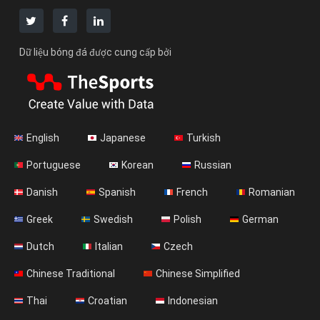
Dữ liệu bóng đá được cung cấp bởi
English
Japanese
Turkish
Portuguese
Korean
Russian
Danish
Spanish
French
Romanian
Greek
Swedish
Polish
German
Dutch
Italian
Czech
Chinese Traditional
Chinese Simplified
Thai
Croatian
Indonesian