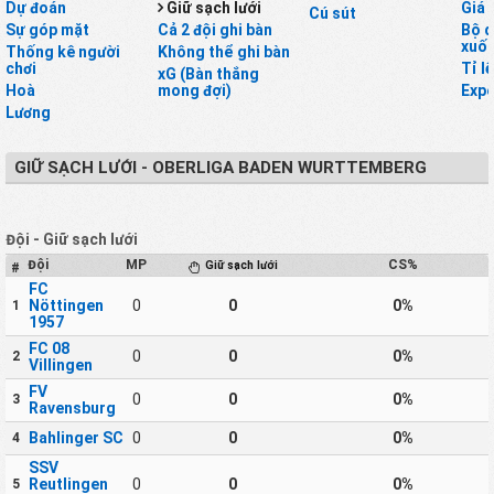
Dự đoán
Giữ sạch lưới
Giá 
Cú sút
Sự góp mặt
Cả 2 đội ghi bàn
Bộ d
xuốn
Thống kê người
Không thể ghi bàn
chơi
Tỉ l
xG (Bàn thắng
Hoà
mong đợi)
Expe
Lương
GIỮ SẠCH LƯỚI - OBERLIGA BADEN WURTTEMBERG
Đội - Giữ sạch lưới
Đội
MP
CS%
Giữ sạch lưới
#
FC
Nöttingen
0
0
0%
1
1957
FC 08
0
0
0%
2
Villingen
FV
0
0
0%
3
Ravensburg
Bahlinger SC
0
0
0%
4
SSV
Reutlingen
0
0
0%
5