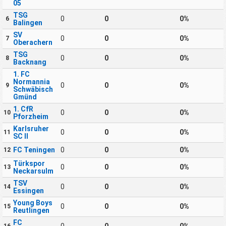
05
TSG
0
0
0%
6
Balingen
SV
0
0
0%
7
Oberachern
TSG
0
0
0%
8
Backnang
1. FC
Normannia
0
0
0%
9
Schwäbisch
Gmünd
1. CfR
0
0
0%
10
Pforzheim
Karlsruher
0
0
0%
11
SC II
FC Teningen
0
0
0%
12
Türkspor
0
0
0%
13
Neckarsulm
TSV
0
0
0%
14
Essingen
Young Boys
0
0
0%
15
Reutlingen
FC
0
0
0%
16