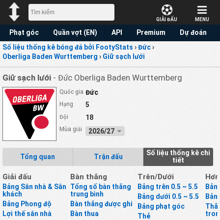
GIẢI ĐẤU
MENU
Phạt góc
Quần vợt (EN)
API
Premium
Dự đoán
Số liệu thống kê bóng đá bởi FootyStats
›
Đức
›
Oberliga Baden Wurttemberg
›
Giữ sạch lưới
Giữ sạch lưới
- Đức Oberliga Baden Wurttemberg
Quốc gia
Đức
Hạng
5
Đội
18
Mùa giải
2026/27
Số liệu thống kê chi
Tổng quan
Trận đấu
tiết
Giải đấu
Bàn thắng
Trên/Dưới
Hơn
Bảng Sân nhà & Sân
Tổng số bàn thắng
Bảng trên 0.5 ~ 5.5
Bảng
khách
trung bình
Bảng dưới 0.5 ~ 5.5
Bảng
Bảng Phong độ
Bàn thắng được ghi
Bảng phạt góc
Thắ
Lợi thế sân nhà
Bàn thua
tron
Thẻ