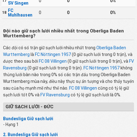
0
0
0%
17
SV Singen
FC
0
0
0%
18
Muhlhausen
Đội nào giữ sạch lưới nhiều nhất trong Oberliga Baden
Wurttemberg?
Các đội có số trận giữ sạch lưới nhiều nhất trong
Oberliga Baden
Wurttemberg
là
FC Nöttingen 1957
(0 giữ sạch lưới trong 0 trận), và
được theo sau bởi
FC 08 Villingen
(0 giữ sạch lưới trong 0 trận), và
FV
Ravensburg
(0 giữ sạch lưới trong 0 trận).
FC Nöttingen 1957
không
thủng lưới bàn nào trong 0% số các trận đấu trong Oberliga Baden
Wurttemberg mùa này, điều này thực sự ấn tượng và cho thấy tuyến
sau của họ mạnh mẽ như thế nào.
FC 08 Villingen
cũng có tỷ lệ giữ
sạch lưới tốt 0% và
FV Ravensburg
có tỷ lệ giữ sạch lưới là 0%.
GIỮ SẠCH LƯỚI - ĐỨC
Bundesliga Giữ sạch lưới
- Hạng 1
2. Bundesliga Giữ sạch lưới