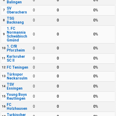
0
0
0%
6
Balingen
SV
0
0
0%
7
Oberachern
TSG
0
0
0%
8
Backnang
1. FC
Normannia
0
0
0%
9
Schwäbisch
Gmünd
1. CfR
0
0
0%
10
Pforzheim
Karlsruher
0
0
0%
11
SC II
FC Teningen
0
0
0%
12
Türkspor
0
0
0%
13
Neckarsulm
TSV
0
0
0%
14
Essingen
Young Boys
0
0
0%
15
Reutlingen
FC
0
0
0%
16
Holzhausen
Turkischer