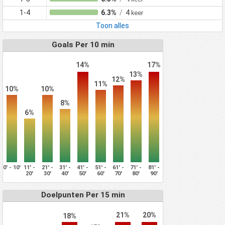
1-4
6.3%
/
4
keer
Toon alles
Goals Per 10 min
17%
14%
13%
12%
11%
10%
10%
8%
6%
0' - 10'
11' -
21' -
31' -
41' -
51' -
61' -
71' -
81' -
20'
30'
40'
50'
60'
70'
80'
90'
Doelpunten Per 15 min
21%
20%
18%