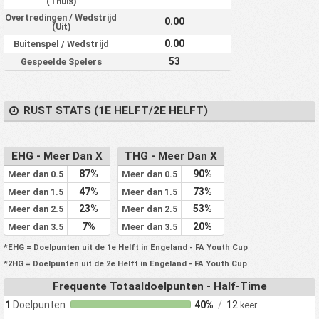
(Thuis)
Overtredingen / Wedstrijd
0.00
(Uit)
0.00
Buitenspel / Wedstrijd
53
Gespeelde Spelers
RUST STATS (1E HELFT/2E HELFT)
EHG - Meer Dan X
THG - Meer Dan X
87%
90%
Meer dan 0.5
Meer dan 0.5
47%
73%
Meer dan 1.5
Meer dan 1.5
23%
53%
Meer dan 2.5
Meer dan 2.5
7%
20%
Meer dan 3.5
Meer dan 3.5
*EHG = Doelpunten uit de 1e Helft in Engeland - FA Youth Cup
*2HG = Doelpunten uit de 2e Helft in Engeland - FA Youth Cup
Frequente Totaaldoelpunten - Half-Time
1
Doelpunten
40%
/
12
keer