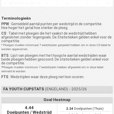
Wrexham Under 18
3
2
0
1
8
3
+5
9
Stevenage FC
3
2
0
1
6
3
+3
10
Under 18
Terminologieën
Brighton Hove
3
2
0
1
8
6
+2
11
Albion U18
PPW
: Gemiddeld aantal punten per wedstrijd in de competitie.
Hoe hoger het getal hoe sterker de ploeg.
Charlton Athletic
FC Under 18
3
2
0
1
6
5
+1
CS
: Tabel met ploegen die het vaakst de wedstrijd hebben
12
Academy
afgesloten zonder tegengoals. De Statistieken gelden enkel voor de
competitie.
Ipswich Town FC
3
2
0
1
7
6
+1
13
* Ploegen moeten minimaal 7 wedstrijden gespeeld hebben om in deze CS tabel te
Under 18 Academy
worden opgenomen.
Oxford United FC
3
2
0
1
5
5
0
14
BTS
: Lijst van ploegen met het hoogste aantal wedstrijden waar
Under 18
beide ploegen hebben gescoord. De statistieken gelden enkel voor
Swansea City
de competitie.
3
2
0
1
5
5
0
15
Under 18
*Ploegen moeten minimum 7 wedstrijden hebben afgewerkt om in deze tabel
vermeld te worden.
Chelsea FC Under
3
2
0
1
6
7
-1
16
18 Academy
FTS
: Wedstrijden waar deze ploeg niet kon scoren.
West Bromwich
Albion FC Under 18
2
1
1
0
7
6
+1
17
FA YOUTH CUPSTATS
(ENGELAND) - 2025/26
Academy
West Ham United
Goal Heatmap
FC Under 18
2
1
1
0
8
7
+1
18
Academy
4.44
2.24
Doelpunten (Thuis)
Derby County FC
Doelpunten / Wedstrijd
2
1
0
1
4
2
+2
19
Under 18 Academy