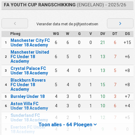
FA YOUTH CUP RANGSCHIKKING
(ENGELAND) - 2025/26
Verander data met de pijltjestoetsen
Ploeg
WG
W
G
V
DV
DT
DS
Manchester City FC
6
6
0
0
21
6
+15
1
Under 18 Academy
Manchester United
FC Under 18
6
5
0
1
13
7
+6
2
Academy
Crystal Palace FC
5
4
0
1
13
5
+8
3
Under 18 Academy
Blackburn Rovers
FC Under 18
5
4
0
1
15
7
+8
4
Academy
Burnley Under 18
4
3
0
1
10
3
+7
5
Aston Villa FC
4
3
0
1
10
6
+4
6
Under 18 Academy
Sunderland FC
4
2
1
1
12
7
+5
7
Under 18 Academy
Toon alles - 64 Ploegen
Everton FC Under
4
2
1
1
9
9
0
8
18 Academy