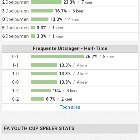
2
Doelpunten
23.3%
/
7
keer
3
Doelpunten
16.7%
/
5
keer
0
Doelpunten
13.3%
/
4
keer
5
Doelpunten
3.3%
/
1
keer
6
Doelpunten
3.3%
/
1
keer
Frequente Uitslagen - Half-Time
0-1
26.7%
/
8
keer
1-1
13.3%
/
4
keer
1-0
13.3%
/
4
keer
0-0
13.3%
/
4
keer
1-2
10%
/
3
keer
0-2
6.7%
/
2
keer
Toon alles
FA YOUTH CUP SPELER STATS