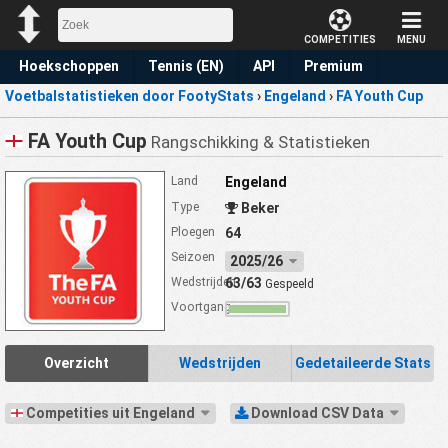
COMPETITIES
MENU
Hoekschoppen
Tennis (EN)
API
Premium
Voetbalstatistieken door FootyStats
›
Engeland
›
FA Youth Cup
Voorspelling
FA Youth Cup
Rangschikking & Statistieken
Land
Engeland
Type
Beker
Ploegen
64
Seizoen
2025/26
Wedstrijden
63/63
Gespeeld
Voortgang
Overzicht
Wedstrijden
Gedetaileerde Stats
Competities uit Engeland
Download CSV Data