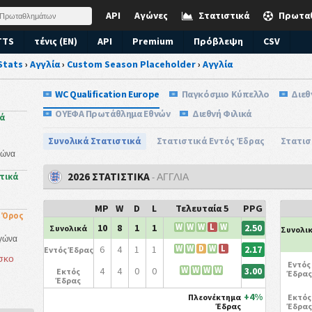
API
Αγώνες
Στατιστικά
Πρωτα
TTS
τένις (EN)
API
Premium
Πρόβλεψη
CSV
Stats
›
Αγγλία
›
Custom Season Placeholder
›
Αγγλία
WC Qualification Europe
Παγκόσμιο Κύπελλο
Διεθ
ΟΥΕΦΑ Πρωτάθλημα Εθνών
Διεθνή Φιλικά
κά
Συνολικά Στατιστικά
Στατιστικά Εντός Έδρας
Στατισ
γώνα
2026 ΣΤΑΤΙΣΤΙΚΑ
- ΑΓΓΛΊΑ
τικά
MP
W
D
L
Τελευταία 5
PPG
 Όρος
2.50
10
8
1
1
W
W
W
L
W
Συνολικά
Συνολι
Αγώνα
2.17
6
4
1
1
W
W
D
W
L
Εντός Έδρας
σκο
Εντός
3.00
4
4
0
0
W
W
W
W
Εκτός
Έδρας
Έδρας
+4%
Πλεονέκτημα
Εκτός
Έδρας
Έδρας