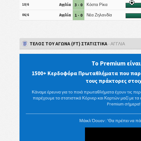
3 - 0
10/6
Αγγλία
Κόστα Ρίκα
1 - 0
06/6
Αγγλία
Νέα Ζηλανδία
ΤΈΛΟΣ ΤΟΥ ΑΓΏΝΑ (FT) ΣΤΑΤΙΣΤΙΚΆ
- ΑΓΓΛΊΑ
Το Premium είναι
1500+ Κερδοφόρα Πρωταθλήματα που παρ
τους πράκτορες στο
Κάναμε έρευνα για το ποιά πρωταθλήματα έχουν τις περ
παρέχουμε τα στατιστικά Κόρνερ και Καρτών μαζί με τα 
Premium σήμερα!
Μάικλ Όουεν : 'Θα πρέπει να π