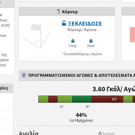
ν
Κόρνερ
r
 πως
ΞΕΚΛΕΙΔΩΣΕ
 αυτή
Κόρνερ/ Αγώνα
των
Υπέρ
Κατά
ι
*Συνολικά Κόρνερ / Αγώνα
 της
άρουν
ώνα
ΠΡΟΓΡΑΜΜΑΤΙΣΜΕΝΟΙ ΑΓΩΝΕΣ & ΑΠΟΤΕΛΕΣΜΑΤΑ
3.60 Γκόλ/ Αγ
ρίες
HT
15'
30'
44%
1ο Ημίχρονο
Αγγλία
0
λεπτά