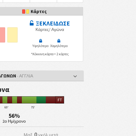
Κάρτες
ΞΕΚΛΕΙΔΩΣΕ
Κάρτες/ Αγώνα
Υψηλότερο
Χαμηλότερο
*Κόκκινη κάρτα = 2 κάρτες
 ΑΓΩΝΩΝ
- ΑΓΓΛΊΑ
ώνα
FT
60'
75'
56%
2ο Ημίχρονο
0
Μαξ.
γκόλ μετά