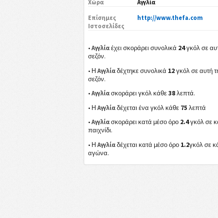
Χώρα
Αγγλία
Επίσημες
http://www.thefa.com
Ιστοσελίδες
24
•
Αγγλία
έχει σκοράρει συνολικά
γκόλ σε αυ
σεζόν.
12
• Η
Αγγλία
δέχτηκε συνολικά
γκόλ σε αυτή τ
σεζόν.
38
•
Αγγλία
σκοράρει γκόλ κάθε
λεπτά.
75
• Η
Αγγλία
δέχεται ένα γκόλ κάθε
λεπτά
2.4
•
Αγγλία
σκοράρει κατά μέσο όρο
γκόλ σε κ
παιχνίδι.
1.2
• Η
Αγγλία
δέχεται κατά μέσο όρο
γκόλ σε κ
αγώνα.