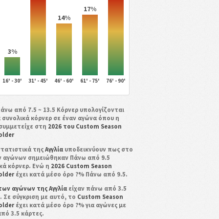
17%
14%
3%
16' - 30'
31' - 45'
46' - 60'
61' - 75'
76' - 90'
Πάνω από 7.5 ~ 13.5 Κόρνερ υπολογίζονται
 συνολικά κόρνερ σε έναν αγώνα όπου η
συμμετείχε στη
2026 του Custom Season
older
στατιστικά της
Αγγλία
υποδεικνύουν πως στο
 αγώνων σημειώθηκαν Πάνω από 9.5
κά κόρνερ. Ενώ η
2026 Custom Season
older
έχει κατά μέσο όρο ?% Πάνω από 9.5.
των αγώνων της Αγγλία
είχαν πάνω από 3.5
. Σε σύγκριση με αυτό, το
Custom Season
older
έχει κατά μέσο όρο ?% για αγώνες με
πό 3.5 κάρτες.