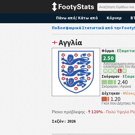
Πάνω από/ Κάτω από
Κόρνερ
B
Ποδοσφαιρικά Στατιστικά από την Footy
Αγγλία
Φόρμα
-
Εξαιρετι
2.50
Αποτελέσματα στην
ολοκλήρωση του α
W
W
W
L
W
Σκόραραν
-
Εξαιρε
2.40
Σκόραραν / Αγώνα
Δέχτηκαν
-
Μέσος
1.20
Γκόλ που Δέχτηκε/ 
120%
Ρίσκο πρόβλεψης -
-
Πολύ Υψηλό Ρί
Σεζόν :
2026