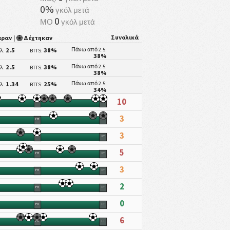
0%
γκόλ μετά
0
ΜΟ
γκόλ μετά
Συνολικά
αραν
|
Δέχτηκαν
2.5
38%
Πάνω από 2.5:
λ:
BTTS:
38%
2.5
38%
Πάνω από 2.5:
λ:
BTTS:
38%
1.34
25%
Πάνω από 2.5:
λ:
BTTS:
34%
10
HT
FT
3
HT
FT
3
HT
FT
5
HT
FT
3
HT
FT
2
HT
FT
0
HT
FT
6
HT
FT