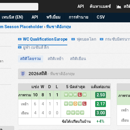
API
ค้นหาแมตช์
สถิต
เทนนิส (EN)
API
พรีเมี่ยม
การทำนาย
CSV
m Season Placeholder
›
ทีมชาติอังกฤษ
WC Qualification Europe
ฟุตบอลโลก
กระชับมิตรนา
ยูฟ่า เนชั่นส์ ลีก
สถิติโดยรวม
สถิติเหย้า
สถิติเยือน
วลา
2026สถิติ
- ทีมชาติอังกฤษ
แข่ง
W
D
L
5 นัดล่าสุด
แต้มต่อเกม
W
W
W
L
W
2.50
10
8
1
1
ภาพรวม
ภาพรว
W
W
D
W
L
2.17
6
4
1
1
เหย้า
เหย้า
W
W
W
W
3.00
4
4
0
0
เยือน
เยือน
+4%
ข้อได้เปรียบในบ้าน