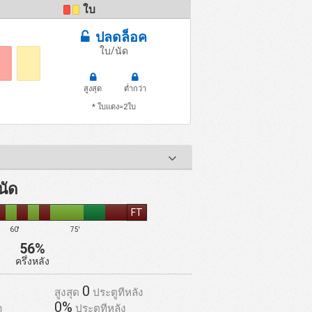
ใบ
ปลดล็อค
ใบ/นัด
สูงสุด
ต่ำกว่า
* ใบแดง=2ใบ
นัด
FT
60'
75'
56%
ครึ่งหลัง
0
สูงสุด
ประตูทีหลัง
0%
า
ประตูทีหลัง