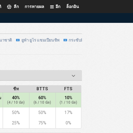
ิ
ลีก
การทายผล
อีก
ล็อกอิน
นาชาติ
ยูฟ่า ยูโร แชมเปี้ยนชิพ
กระชับมิตรนานาชาติ
ชีท
BTTS
FTS
40%
60%
10%
ม
(4 / 10 นัด)
(6 / 10 นัด)
(1 / 10 นัด)
50%
50%
17%
25%
75%
0%