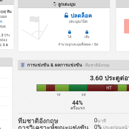
าล
ลูกเตะมุม
ฤษ) ทีม
ปลดล็อค
วมผล
เตะมุม/นัด
om
หมด.
.2
ประ
ได้
เสีย
้งสอง
จำนวนลูกเตะมุมทั้งหมด / นัด
ือ
3.6
.
การแข่งขัน & ผลการแข่งขัน
- ทีมชาติอังกฤษ
3.60 ประตูต่อ
HT
15'
30'
44%
ครึ่งแรก
0
ทีมชาติอังกฤษ
นาที
0%
การวิเคราะห์ขณะแข่งขัน
ประตูก่อนหน้