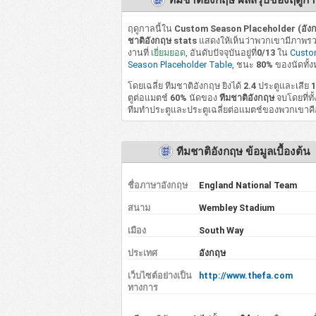
ทีมชาติอังกฤษ ผลสรุปของฤดูก
ฤดูกาลนี้ใน
Custom Season Placeholder (อังก
ชาติอังกฤษ stats
แสดงให้เห็นว่าพวกเขามีภาพร
งานที่
เยี่ยมยอด
, อันดับปัจจุบันอยู่ที่
0/13
ใน
Cust
Season Placeholder Table
, ชนะ
80%
ของนัดทั้ง
โดยเฉลี่ย ทีมชาติอังกฤษ ยิงได้
2.4
ประตูและเสีย
1
ตูต่อแมตช์
60%
นัดของ
ทีมชาติอังกฤษ
จบโดยที่ทั
ทีมทำประตูและประตูเฉลี่ยต่อแมตช์ของพวกเขาค
ทีมชาติอังกฤษ ข้อมูลเบื้องต้น
ชื่อภาษาอังกฤษ
England National Team
สนาม
Wembley Stadium
เมือง
South Way
ประเทศ
อังกฤษ
เว็บไซต์อย่างเป็น
http://www.thefa.com
ทางการ