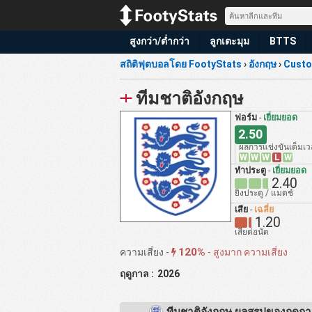
สูงกว่า/ต่ำกว่า
ลูกเตะมุม
BTTS
สถิติฟุตบอลโดย FootyStats
›
อังกฤษ
›
Custo
ทีมชาติอังกฤษ
ฟอร์ม
-
เยี่ยมยอด
2.50
ผลการแข่งขันเต็มเ
W
W
W
L
W
ทำประตู
-
เยี่ยมยอด
2.40
ยิงประตู / แมตช์
เสีย
-
เฉลี่ย
1.20
เสียต่อนัด
120%
ความเสี่ยง -
-
สูงมาก ความเสี่ยง
ฤดูกาล :
2026