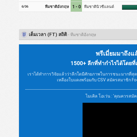
ทีมชาติอังกฤษ
1 - 0
ทีมชาตินิวซีแลนด์
6/06
เต็มเวลา (FT) สถิติ
- ทีมชาติอังกฤษ
พรีเมี่ยมมาถึงแล
1500+ ลีกที่ทำกำไรได้โดยที่เจ
เราได้ทำการวิจัยแล้วว่าลีกใดมีศักยภาพในการชนะมากที่สุด น
เหลืองใบแดงพร้อมกับ CSV สมัครสมาชิก Foo
ไมเคิล โอเว่น : 'คุณควรสมัคร