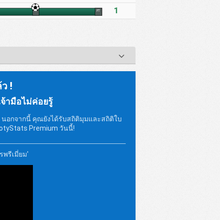
1
HT
FT
้ว !
้ามือไม่ค่อยรู้
อกจากนี้ คุณยังได้รับสถิติมุมและสถิติใบ
tyStats Premium วันนี้!
พรีเมี่ยม'