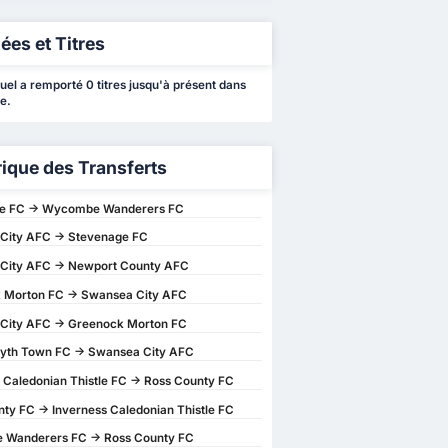
ées et Titres
el a remporté 0 titres jusqu'à présent dans
e.
rique des Transferts
e FC -> Wycombe Wanderers FC
City AFC -> Stevenage FC
City AFC -> Newport County AFC
 Morton FC -> Swansea City AFC
City AFC -> Greenock Morton FC
yth Town FC -> Swansea City AFC
 Caledonian Thistle FC -> Ross County FC
ty FC -> Inverness Caledonian Thistle FC
Wanderers FC -> Ross County FC