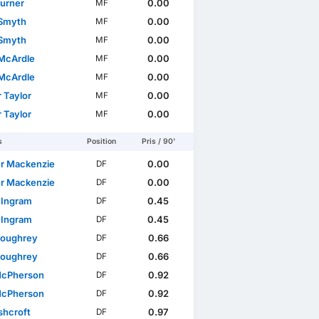
Turner
0.00
MF
 Smyth
0.00
MF
 Smyth
0.00
MF
McArdle
0.00
MF
McArdle
0.00
MF
 Taylor
0.00
MF
 Taylor
0.00
MF
s
Position
Pris / 90'
r Mackenzie
0.00
DF
r Mackenzie
0.00
DF
 Ingram
0.45
DF
 Ingram
0.45
DF
Loughrey
0.66
DF
Loughrey
0.66
DF
McPherson
0.92
DF
McPherson
0.92
DF
shcroft
0.97
DF