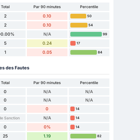
Total
Par 90 minutes
Percentile
2
0.10
50
2
0.10
54
00.00%
N/A
99
5
0.24
17
1
0.05
84
ues des Fautes
Total
Par 90 minutes
Percentile
0
N/A
N/A
0
N/A
N/A
0
0
14
N/A
de Sanction
14
0
0%
14
25
1.19
82