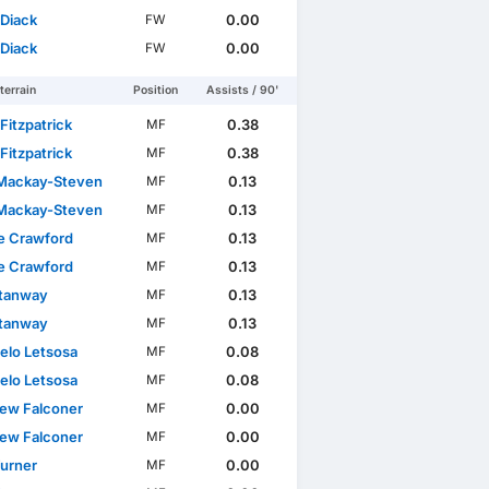
 Diack
0.00
FW
 Diack
0.00
FW
terrain
Position
Assists / 90'
Fitzpatrick
0.38
MF
Fitzpatrick
0.38
MF
Mackay-Steven
0.13
MF
Mackay-Steven
0.13
MF
e Crawford
0.13
MF
e Crawford
0.13
MF
tanway
0.13
MF
tanway
0.13
MF
elo Letsosa
0.08
MF
elo Letsosa
0.08
MF
ew Falconer
0.00
MF
ew Falconer
0.00
MF
Turner
0.00
MF