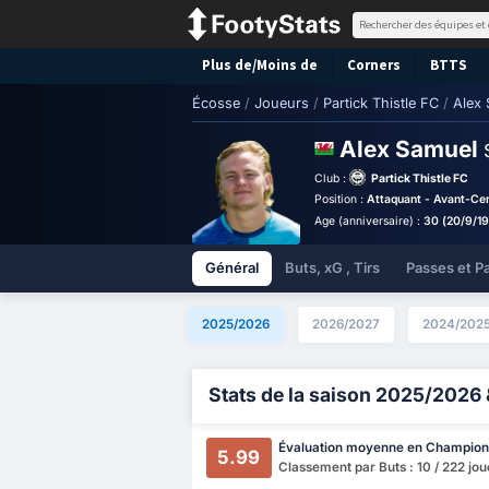
Plus de/Moins de
Corners
BTTS
Écosse
/
Joueurs
/
Partick Thistle FC
/
Alex
Alex Samuel
Club :
Partick Thistle FC
Position :
Attaquant - Avant-Ce
Age (anniversaire) :
30 (20/9/1
Général
Buts, xG , Tirs
Passes et P
2025/2026
2026/2027
2024/202
Stats de la saison 2025/2026 
Évaluation moyenne en Champion
5.99
Classement par Buts : 10 / 222 jo