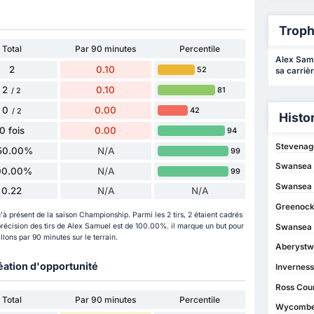
Troph
Total
Par 90 minutes
Percentile
Alex Samu
2
0.10
52
sa carrièr
2
0.10
81
/ 2
0
0.00
42
/ 2
Histo
0 fois
0.00
94
Stevenag
50.00%
N/A
99
Swansea 
00.00%
N/A
99
Swansea 
0.22
N/A
N/A
Greenock
'à présent de la saison Championship. Parmi les 2 tirs, 2 étaient cadrés
a précision des tirs de Alex Samuel est de 100.00%. il marque un but pour
Swansea 
lons par 90 minutes sur le terrain.
Aberystw
éation d'opportunité
Inverness
Ross Coun
Total
Par 90 minutes
Percentile
Wycombe 