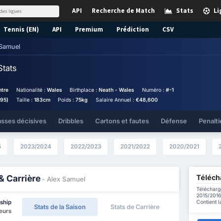
API
Recherche de Match
Stats
Li
Tennis (EN)
API
Premium
Prédiction
CSV
 Samuel
Stats
ntre
Nationalité :
Wales
Birthplace :
Neath - Wales
Numéro :
#-1
995)
Taille :
183cm
Poids :
75kg
Salaire Annuel :
€48,600
asses décisives
Dribbles
Cartons et fautes
Défense
Penalti
5
2023/2024
2022/2023
2021/2022
2020/2021
Télécha
& Carrière
- Alex Samuel
Télécharg
2015/2016 
Contient l
ship
Stats de la Saison
Stats de Carrière
ueurs