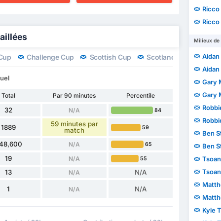
Ricco
Ricco
aillées
Milieux de 
Aidan 
 Cup
Challenge Cup
Scottish Cup
Scotland Play-offs 1/2
Aidan 
uel
Gary 
Gary 
Total
Par 90 minutes
Percentile
Robbi
32
N/A
84
Robbi
59 minutes par
1889
59
match
Ben S
48,600
N/A
65
Ben S
19
N/A
Tsoan
55
Tsoan
13
N/A
N/A
Matth
1
N/A
N/A
Matth
Kyle 