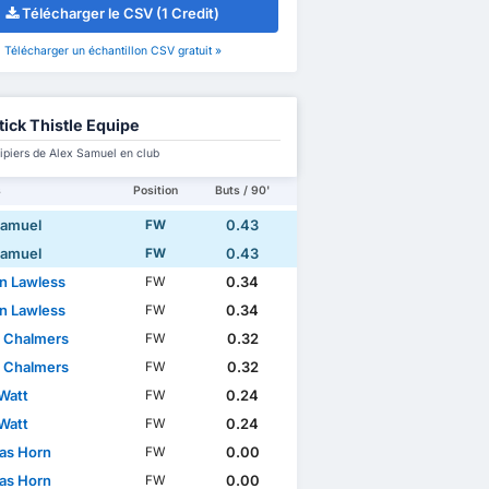
Télécharger le CSV (1 Credit)
Télécharger un échantillon CSV gratuit »
tick Thistle Equipe
ipiers de Alex Samuel en club
s
Position
Buts / 90'
Samuel
0.43
FW
Samuel
0.43
FW
n Lawless
0.34
FW
n Lawless
0.34
FW
 Chalmers
0.32
FW
 Chalmers
0.32
FW
Watt
0.24
FW
Watt
0.24
FW
as Horn
0.00
FW
as Horn
0.00
FW