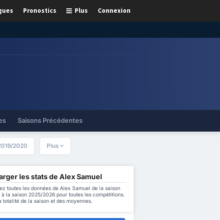
gues
Pronostics
Plus
Connexion
es
Saisons Précédentes
2019/2020
Plus
rger les stats de Alex Samuel
ez toutes les données de Alex Samuel de la saison
à la saison 2025/2026 pour toutes les compétitions.
a totalité de la saison et des moyennes.