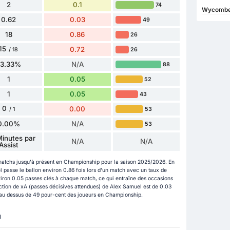
2
0.1
74
Wycombe 
0.62
0.03
49
18
0.86
26
15
0.72
26
/ 18
83.33%
N/A
88
1
0.05
52
1
0.05
43
0
0.00
53
/ 1
0.00%
N/A
53
inutes par
N/A
N/A
Assist
matchs jusqu'à présent en Championship pour la saison 2025/2026. En
 passe le ballon environ 0.86 fois lors d'un match avec un taux de
viron 0.05 passes clés à chaque match, ce qui entraîne des occasions
ction de xA (passes décisives attendues) de Alex Samuel est de 0.03
e au dessus de 49 pour-cent des joueurs en Championship.
u