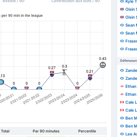
Assists / 90'
Contribution aux buts / 90'
Kyle 
Oisin
Oisin
Sean 
Sean 
Fraser
Fraser
Défenseur
Zande
Zande
Ethan
Ethan
Cale 
Cale 
Ben 
Ben 
Total
Par 90 minutes
Percentile
Lee A