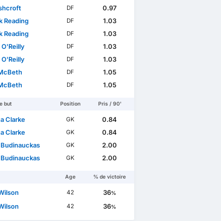
shcroft
0.97
DF
ck Reading
1.03
DF
ck Reading
1.03
DF
 O'Reilly
1.03
DF
 O'Reilly
1.03
DF
McBeth
1.05
DF
McBeth
1.05
DF
e but
Position
Pris / 90'
a Clarke
0.84
GK
a Clarke
0.84
GK
 Budinauckas
2.00
GK
 Budinauckas
2.00
GK
Age
% de victoire
Wilson
36
42
%
Wilson
36
42
%