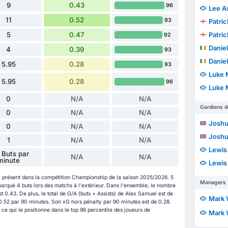
9
0.43
96
Lee A
11
0.52
93
Patri
5
0.47
Patri
92
Daniel
4
0.39
93
Daniel
5.95
0.28
93
Luke 
5.95
0.28
96
Luke 
0
N/A
N/A
Gardiens d
0
N/A
N/A
Joshu
0
N/A
N/A
Joshu
1
N/A
N/A
Lewis
 Buts par
N/A
N/A
minute
Lewis
 présent dans la compétition Championship de la saison 2025/2026. 5
Managers
marqué 4 buts lors des matchs à l'extérieur. Dans l'ensemble, le nombre
 0.43. De plus, le total de G/A (buts + Assists) de Alex Samuel est de
Mark 
e 0.52 par 90 minutes. Son xG hors pénalty par 90 minutes est de 0.28.
ce qui le positionne dans le top 96 percentile des joueurs de
Mark 