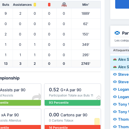
Buts
Assistances
Min'
PEN
9
2
0
0
0
1889'
0
0
0
0
0
62'
Par
2
0
0
0
0
150'
Les coéqu
1
0
1
0
0
349'
Attaquant
1
1
1
0
0
295'
Alex 
13
3
2
0
0
2745'
Alex 
Steve
ampionship
Steve
0.52
Logan
Assists par 90
G+A par 90
 d'Assists
Participation Totale aux Buts 11
Logan
entile
93 Percentile
Tony 
Tony 
0.00
xA Par 90
Cartons par 90
Thom
ssists Attendus
0 Cartons Totaux
Thom
entile
14 Percentile