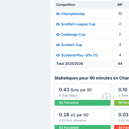
Competition
MP
32
Championship
2
Scottish League Cup
2
Challenge Cup
4
Scottish Cup
4
Scotland Play-offs 1/2
Total 2025/2026
44
Statistiques pour 90 minutes en Ch
0.43
0.10
Buts par 90
9 Buts totaux
2 Total
96 Percentile
74 Perc
0.28
0.03
xG par 90'
5.95 Buts Attendus
0.62 A
93 Percentile
49 Perc