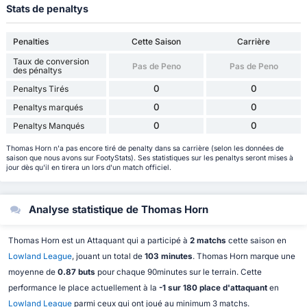
Stats de penaltys
Penalties
Cette Saison
Carrière
Taux de conversion
Pas de Peno
Pas de Peno
des pénaltys
0
0
Penaltys Tirés
0
0
Penaltys marqués
0
0
Penaltys Manqués
Thomas Horn n'a pas encore tiré de penalty dans sa carrière (selon les données de
saison que nous avons sur FootyStats). Ses statistiques sur les penaltys seront mises à
jour dès qu'il en tirera un lors d'un match officiel.
Analyse statistique de Thomas Horn
Thomas Horn est un Attaquant qui a participé à
2 matchs
cette saison en
Lowland League
, jouant un total de
103 minutes
. Thomas Horn marque une
moyenne de
0.87 buts
pour chaque 90minutes sur le terrain. Cette
performance le place actuellement à la
-1 sur 180 place d'attaquant
en
Lowland League
parmi ceux qui ont joué au minimum 3 matchs.