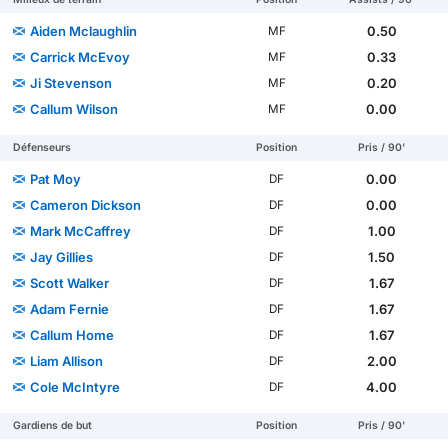
Aiden Mclaughlin
0.50
MF
Carrick McEvoy
0.33
MF
Ji Stevenson
0.20
MF
Callum Wilson
0.00
MF
Défenseurs
Position
Pris / 90'
Pat Moy
0.00
DF
Cameron Dickson
0.00
DF
Mark McCaffrey
1.00
DF
Jay Gillies
1.50
DF
Scott Walker
1.67
DF
Adam Fernie
1.67
DF
Callum Home
1.67
DF
Liam Allison
2.00
DF
Cole McIntyre
4.00
DF
Gardiens de but
Position
Pris / 90'