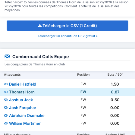
Téléchargez toutes les données de Thomas Horn de la saison 2025/2026 à la saison
2025/2026 pour toutes les compétitions. Contient la totalité de la saison et des
moyennes.
Télécharger le CSV (1 Credit)
Télécharger un échantillon CSV gratuit »
Cumbernauld Colts Equipe
Les coéquipiers de Thomas Horn en club
Attaquants
Position
Buts / 90'
Daniel Hatfield
1.50
FW
Thomas Horn
0.87
FW
Joshua Jack
0.50
FW
Josh Farquhar
0.00
FW
Abraham Osemake
0.00
FW
William Mortimer
0.00
FW
Milieux de terrain
Position
Assists / 90'