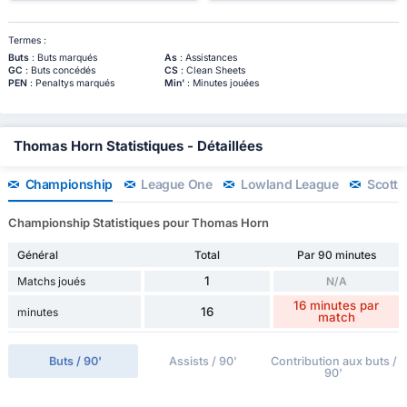
Termes :
Buts
: Buts marqués
As
: Assistances
GC
: Buts concédés
CS
: Clean Sheets
PEN
: Penaltys marqués
Min'
: Minutes jouées
Thomas Horn Statistiques - Détaillées
Championship
League One
Lowland League
Scotti
Championship Statistiques pour Thomas Horn
Général
Total
Par 90 minutes
1
Matchs joués
N/A
16 minutes par
16
minutes
match
Buts / 90'
Assists / 90'
Contribution aux buts /
90'