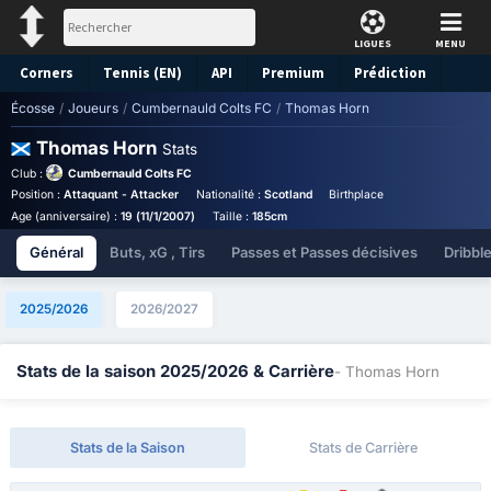
LIGUES
MENU
Corners
Tennis (EN)
API
Premium
Prédiction
Écosse
/
Joueurs
/
Cumbernauld Colts FC
/
Thomas Horn
Thomas Horn
Stats
Club :
Cumbernauld Colts FC
Position :
Attaquant - Attacker
Nationalité :
Scotland
Birthplace :
Scotland - Scotla
Age (anniversaire) :
19 (11/1/2007)
Taille :
185cm
Général
Buts, xG , Tirs
Passes et Passes décisives
Dribbl
2025/2026
2026/2027
Stats de la saison 2025/2026 & Carrière
- Thomas Horn
Stats de la Saison
Stats de Carrière