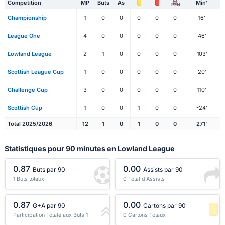
Competition
MP
Buts
As
Min'
PEN
Championship
1
0
0
0
0
0
16'
League One
4
0
0
0
0
0
46'
Lowland League
2
1
0
0
0
0
103'
Scottish League Cup
1
0
0
0
0
0
20'
Challenge Cup
3
0
0
0
0
0
110'
Scottish Cup
1
0
0
1
0
0
-24'
Total 2025/2026
12
1
0
1
0
0
271'
Statistiques pour 90 minutes en Lowland League
0.87
0.00
Buts par 90
Assists par 90
1 Buts totaux
0 Total d'Assists
0.87
0.00
G+A par 90
Cartons par 90
Participation Totale aux Buts 1
0 Cartons Totaux
-1 Percentile