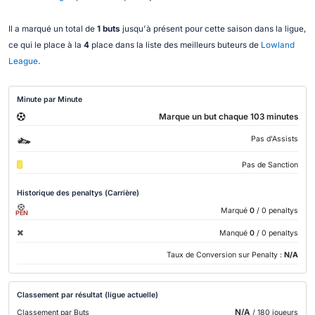
Il a marqué un total de
1 buts
jusqu'à présent pour cette saison dans la ligue,
ce qui le place à la
4
place dans la liste des meilleurs buteurs de
Lowland
League
.
Minute par Minute
Marque un but chaque 103 minutes
Pas d'Assists
Pas de Sanction
Historique des penaltys (Carrière)
Marqué
0
/ 0 penaltys
PEN
Manqué
0
/ 0 penaltys
Taux de Conversion sur Penalty :
N/A
Classement par résultat (ligue actuelle)
N/A
Classement par Buts
/ 180 joueurs