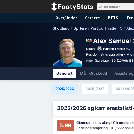
Over/Under
Cornere
BTTS
Ten
Skottland
/
Spillere
/
Partick Thistle FC
/
Ale
Alex Samuel
Klubb :
Partick Thistle FC
Posisjon :
Angrepsspiller - Midt
Alder (bursdag) :
30 (20/09/199
Generelt
Mål, xG, skudd
Assists og
2025/2026
2026/2027
2024/202
2025/2026 og karrierestatisti
Gjennomsnittsrating i Championsh
5.99
Scoringsrangering : 10 / 222 spille