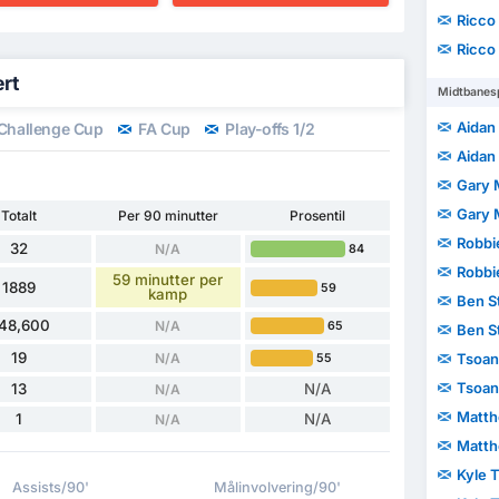
Ricco
Ricco
ert
Midtbanesp
Aidan 
Challenge Cup
FA Cup
Play-offs 1/2
Aidan 
Gary 
Gary 
Totalt
Per 90 minutter
Prosentil
Robbi
32
N/A
84
Robbi
59 minutter per
1889
59
kamp
Ben S
48,600
N/A
65
Ben S
19
N/A
Tsoan
55
Tsoan
13
N/A
N/A
Matth
1
N/A
N/A
Matth
Kyle 
Assists/90'
Målinvolvering/90'