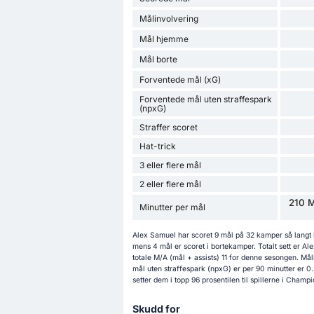
Målinvolvering
Mål hjemme
Mål borte
Forventede mål (xG)
Forventede mål uten straffespark
(npxG)
Straffer scoret
Hat-trick
3 eller flere mål
2 eller flere mål
210 M
Minutter per mål
Alex Samuel har scoret 9 mål på 32 kamper så langt
mens 4 mål er scoret i bortekamper. Totalt sett er A
totale M/A (mål + assists) 11 for denne sesongen. Må
mål uten straffespark (npxG) er per 90 minutter er 0
setter dem i topp 96 prosentilen til spillerne i Champi
Skudd for