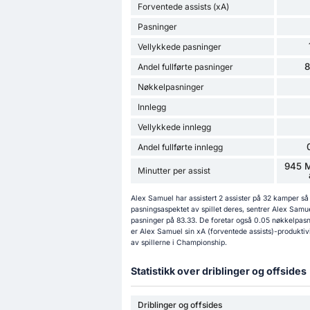
Forventede assists (xA)
Pasninger
Vellykkede pasninger
Andel fullførte pasninger
Nøkkelpasninger
Innlegg
Vellykkede innlegg
Andel fullførte innlegg
945 M
Minutter per assist
Alex Samuel har assistert 2 assister på 32 kamper s
pasningsaspektet av spillet deres, sentrer Alex Samue
pasninger på 83.33. De foretar også 0.05 nøkkelpasnin
er Alex Samuel sin xA (forventede assists)-produktivi
av spillerne i Championship.
Statistikk over driblinger og offsides
Driblinger og offsides