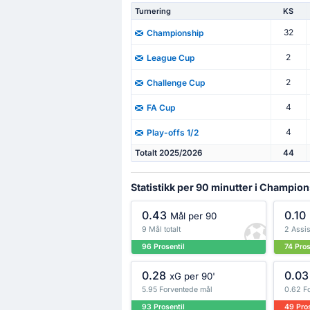
Turnering
KS
32
Championship
2
League Cup
2
Challenge Cup
4
FA Cup
4
Play-offs 1/2
Totalt 2025/2026
44
Statistikk per 90 minutter i Champio
0.43
0.10
Mål per 90
9 Mål totalt
2 Assis
96 Prosentil
74 Pros
0.28
0.03
xG per 90'
5.95 Forventede mål
0.62 F
93 Prosentil
49 Pros