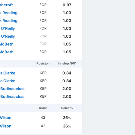
shcroft
0.97
FOR
ck Reading
1.03
FOR
ck Reading
1.03
FOR
 O'Reilly
1.03
FOR
 O'Reilly
1.03
FOR
McBeth
1.05
FOR
McBeth
1.05
FOR
Posisjon
Innslup./90'
a Clarke
0.84
KEP
a Clarke
0.84
KEP
 Budinauckas
2.00
KEP
 Budinauckas
2.00
KEP
Alder
Seier %
Wilson
36
42
%
Wilson
36
42
%