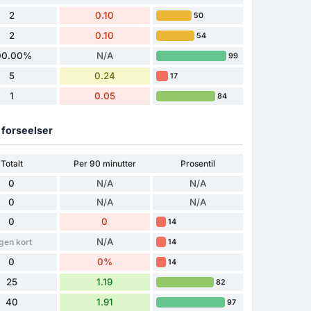
2
0.10
50
2
0.10
54
00.00%
N/A
99
5
0.24
17
1
0.05
84
g forseelser
Totalt
Per 90 minutter
Prosentil
0
N/A
N/A
0
N/A
N/A
0
0
14
N/A
gen kort
14
0
0%
14
25
1.19
82
40
1.91
97