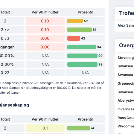
Totalt
Per 90 minutter
Prosentil
Trofee
2
0.10
52
Alex Samue
2
0.10
81
/ 2
0
0.00
42
/ 2
Overg
 ganger
0.00
94
50.00%
N/A
99
Stevenag
00.00%
N/A
99
Swansea 
0.22
N/A
N/A
Swansea 
 i Championship 2025/2026-sesongen. Av de 2 skuddene, var 2 skudd på
Greenock
at Alex Samuel sin skuddnøyaktighet er 100.00%. De scorer et mål for
Swansea 
utter på banen.
Aberystw
 sjanseskaping
Inverness
Ross Coun
Totalt
Per 90 minutter
Prosentil
Wycombe 
2
0.1
74