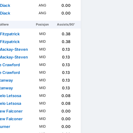
 Diack
0.00
ANG
 Diack
0.00
ANG
illere
Posisjon
Assists/90'
Fitzpatrick
0.38
MID
Fitzpatrick
0.38
MID
Mackay-Steven
0.13
MID
Mackay-Steven
0.13
MID
e Crawford
0.13
MID
e Crawford
0.13
MID
tanway
0.13
MID
tanway
0.13
MID
elo Letsosa
0.08
MID
elo Letsosa
0.08
MID
ew Falconer
0.00
MID
ew Falconer
0.00
MID
Turner
0.00
MID