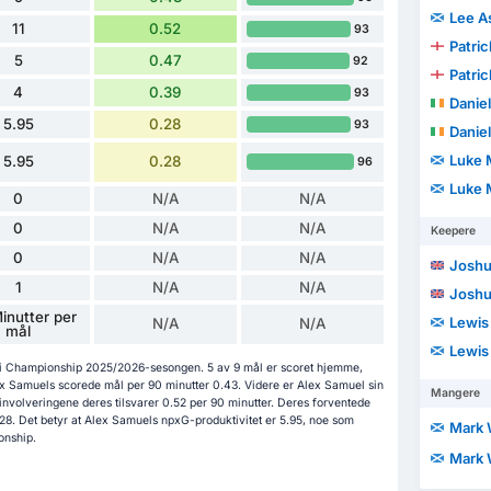
Lee A
11
0.52
93
Patri
5
0.47
92
Patri
4
0.39
93
Daniel
5.95
0.28
93
Daniel
Luke 
5.95
0.28
96
Luke 
0
N/A
N/A
0
N/A
N/A
Keepere
0
N/A
N/A
Joshu
1
N/A
N/A
Joshu
inutter per
Lewis
N/A
N/A
mål
Lewis
 i Championship 2025/2026-sesongen. 5 av 9 mål er scoret hjemme,
lex Samuels scorede mål per 90 minutter 0.43. Videre er Alex Samuel sin
Mangere
linvolveringene deres tilsvarer 0.52 per 90 minutter. Deres forventede
.28. Det betyr at Alex Samuels npxG-produktivitet er 5.95, noe som
Mark 
onship.
Mark 