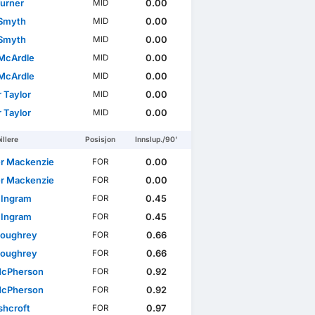
Turner
0.00
MID
 Smyth
0.00
MID
 Smyth
0.00
MID
McArdle
0.00
MID
McArdle
0.00
MID
 Taylor
0.00
MID
 Taylor
0.00
MID
illere
Posisjon
Innslup./90'
r Mackenzie
0.00
FOR
r Mackenzie
0.00
FOR
 Ingram
0.45
FOR
 Ingram
0.45
FOR
Loughrey
0.66
FOR
Loughrey
0.66
FOR
McPherson
0.92
FOR
McPherson
0.92
FOR
shcroft
0.97
FOR