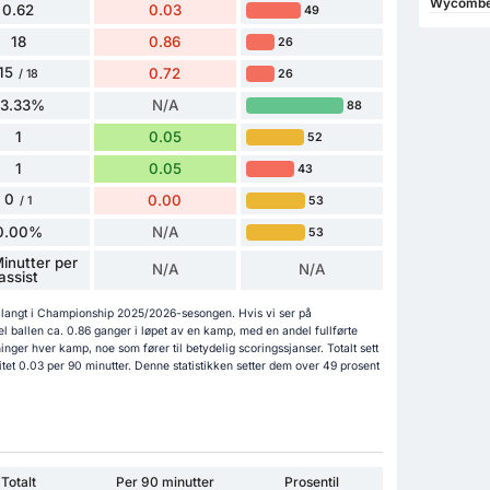
Wycombe 
0.62
0.03
49
18
0.86
26
15
0.72
26
/ 18
83.33%
N/A
88
1
0.05
52
1
0.05
43
0
0.00
53
/ 1
0.00%
N/A
53
inutter per
N/A
N/A
assist
å langt i Championship 2025/2026-sesongen. Hvis vi ser på
l ballen ca. 0.86 ganger i løpet av en kamp, med en andel fullførte
ger hver kamp, noe som fører til betydelig scoringssjanser. Totalt sett
tet 0.03 per 90 minutter. Denne statistikken setter dem over 49 prosent
Totalt
Per 90 minutter
Prosentil