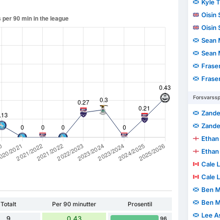
Kyle 
Oisin
Oisin
Sean 
Sean 
Fraser
Fraser
Forsvarssp
Zande
Zande
Ethan
Ethan
Cale 
Cale 
Ben 
Ben 
Totalt
Per 90 minutter
Prosentil
Lee A
9
0.43
96