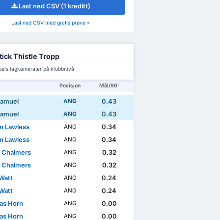
Last ned CSV (1 kreditt)
Last ned CSV med gratis prøve »
tick Thistle Tropp
els lagkamerater på klubbnivå
Posisjon
Mål/90'
Samuel
0.43
ANG
Samuel
0.43
ANG
n Lawless
0.34
ANG
n Lawless
0.34
ANG
 Chalmers
0.32
ANG
 Chalmers
0.32
ANG
Watt
0.24
ANG
Watt
0.24
ANG
as Horn
0.00
ANG
as Horn
0.00
ANG