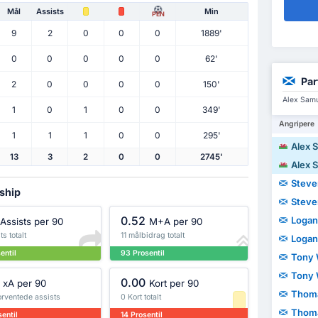
Mål
Assists
Min
PEN
9
2
0
0
0
1889'
0
0
0
0
0
62'
Par
2
0
0
0
0
150'
Alex Samu
1
0
1
0
0
349'
Angripere
1
1
1
0
0
295'
Alex 
13
3
2
0
0
2745'
Alex 
Steve
nship
Steve
0.52
Logan
Assists per 90
M+A per 90
ts totalt
11 målbidrag totalt
Logan
entil
93 Prosentil
Tony 
Tony 
0.00
xA per 90
Kort per 90
Thom
orventede assists
0 Kort totalt
Thom
entil
14 Prosentil