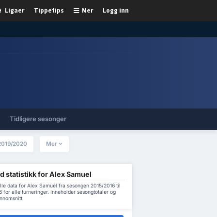
Ligaer
Tippetips
Mer
Logg inn
Tidligere sesonger
2019/2020
Mer
d statistikk for Alex Samuel
lle data for Alex Samuel fra sesongen 2015/2016 til
for alle turneringer. Inneholder sesongtotaler og
nnomsnitt.