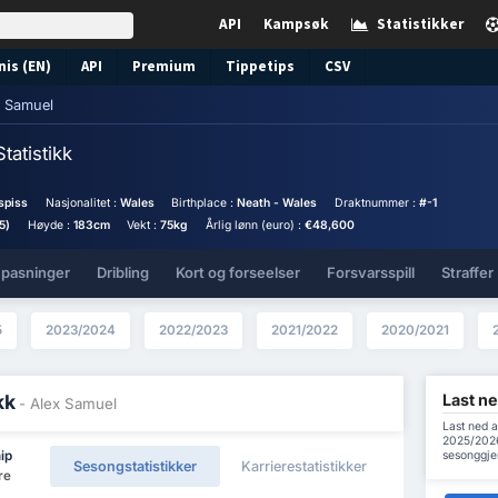
API
Kampsøk
Statistikker
nis (EN)
API
Premium
Tippetips
CSV
x Samuel
Statistikk
spiss
Nasjonalitet :
Wales
Birthplace :
Neath - Wales
Draktnummer :
#-1
5)
Høyde :
183cm
Vekt :
75kg
Årlig lønn (euro) :
€48,600
 pasninger
Dribling
Kort og forseelser
Forsvarsspill
Straffer
5
2023/2024
2022/2023
2021/2022
2020/2021
Last ne
kk
- Alex Samuel
Last ned a
2025/2026 
sesonggje
ip
Sesongstatistikker
Karrierestatistikker
re