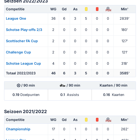
Seizoen 2022/2023
Competitie
WG
Gd
As
Min'
PEN
League One
36
6
3
5
0
0
2839'
Schotse Play-offs 2/3
2
0
0
0
0
0
180'
Scottischer FA Cup
2
0
0
0
0
0
127'
Challenge Cup
2
0
0
0
0
0
121'
Schotse League Cup
4
0
0
0
0
0
318'
Totaal 2022/2023
46
6
3
5
0
0
3585'
/ 90 min
/ 90 min
Kaarten / 90 min
0.19
Doelpunten
0.1
Assists
0.16
Kaarten
Seizoen 2021/2022
Competitie
WG
Gd
As
Min'
PEN
Championship
17
0
1
0
0
0
262'