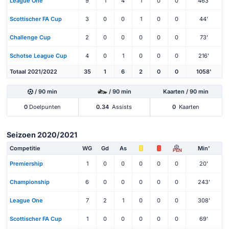
League One
9
1
4
1
0
0
463'
Scottischer FA Cup
3
0
0
1
0
0
44'
Challenge Cup
2
0
0
0
0
0
73'
Schotse League Cup
4
0
1
0
0
0
216'
Totaal 2021/2022
35
1
6
2
0
0
1058'
/ 90 min
/ 90 min
Kaarten / 90 min
0
Doelpunten
0.34
Assists
0
Kaarten
Seizoen 2020/2021
Competitie
WG
Gd
As
Min'
PEN
Premiership
1
0
0
0
0
0
20'
Championship
6
0
0
0
0
0
243'
League One
7
2
1
0
0
0
308'
Scottischer FA Cup
1
0
0
0
0
0
69'