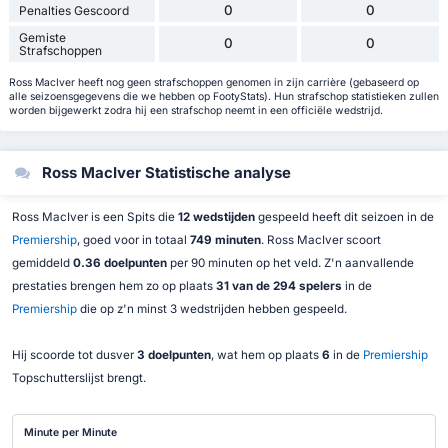
0
0
Penalties Gescoord
Gemiste
0
0
Strafschoppen
Ross MacIver heeft nog geen strafschoppen genomen in zijn carrière (gebaseerd op
alle seizoensgegevens die we hebben op FootyStats). Hun strafschop statistieken zullen
worden bijgewerkt zodra hij een strafschop neemt in een officiële wedstrijd.
Ross MacIver Statistische analyse
Ross MacIver is een Spits die
12 wedstijden
gespeeld heeft dit seizoen in de
Premiership
, goed voor in totaal
749 minuten
. Ross MacIver scoort
gemiddeld
0.36 doelpunten
per 90 minuten op het veld. Z'n aanvallende
prestaties brengen hem zo op plaats
31 van de 294 spelers
in de
Premiership
die op z'n minst 3 wedstrijden hebben gespeeld.
Hij scoorde tot dusver
3 doelpunten
, wat hem op plaats
6
in de
Premiership
Topschutterslijst brengt.
Minute per Minute