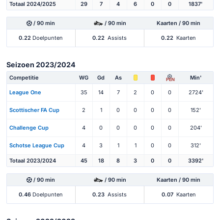
Totaal 2024/2025
29
7
4
6
0
0
1837'
/ 90 min
/ 90 min
Kaarten / 90 min
0.22
Doelpunten
0.22
Assists
0.22
Kaarten
Seizoen 2023/2024
Competitie
WG
Gd
As
Min'
PEN
League One
35
14
7
2
0
0
2724'
Scottischer FA Cup
2
1
0
0
0
0
152'
Challenge Cup
4
0
0
0
0
0
204'
Schotse League Cup
4
3
1
1
0
0
312'
Totaal 2023/2024
45
18
8
3
0
0
3392'
/ 90 min
/ 90 min
Kaarten / 90 min
0.46
Doelpunten
0.23
Assists
0.07
Kaarten