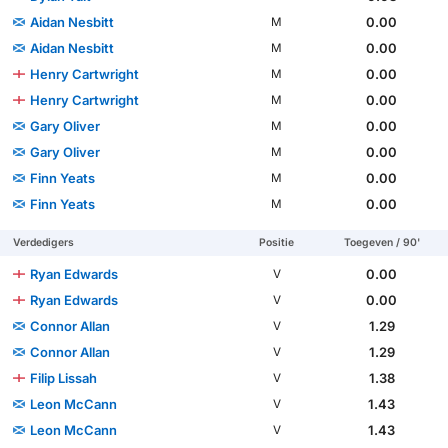
Aidan Nesbitt
0.00
M
Aidan Nesbitt
0.00
M
Henry Cartwright
0.00
M
Henry Cartwright
0.00
M
Gary Oliver
0.00
M
Gary Oliver
0.00
M
Finn Yeats
0.00
M
Finn Yeats
0.00
M
Verdedigers
Positie
Toegeven / 90'
Ryan Edwards
0.00
V
Ryan Edwards
0.00
V
Connor Allan
1.29
V
Connor Allan
1.29
V
Filip Lissah
1.38
V
Leon McCann
1.43
V
Leon McCann
1.43
V