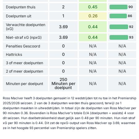
2
0.45
Doelpunten thuis
90
1
0.26
Doelpunten uit
86
Verwachte doelpunten
3.69
0.44
92
(xG)
3.69
0.44
Niet-straf xG (npxG)
93
0
N/A
N/A
Penalties Gescoord
0
N/A
N/A
Hattricks
0
N/A
N/A
3 of meer doelpunten
0
N/A
N/A
2 of meer doelpunten
250
Minuten per
N/A
N/A
Minuten per doelpunt
doelpunt
Ross MacIver heeft 3 doelpunten gemaakt in 12 wedstrijden tot nu toe in het Premiership
2025/2026 seizoen. 2 van de 3 doelpunten werden thuis gescoord, terwijl ze 1
doelpunten maakten in uitwedstrijden. In totaal zijn de doelpunten van Ross MacIver per
90 minuten 0.36. Bovendien is Ross MacIver's totale D/A (doelpunten + assists) 4 voor
dit seizoen. Hun doelbetrokkenheid staat gelijk aan 0.48 per 90 minuten. Hun niet-straf
xG per 90 minuten is 0.44. Dit zet de npxG-output van Ross MacIver op 3.69, waarmee
ze in het hoogste 93 percentiel van Premiership spelers zitten.