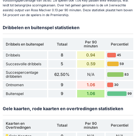
voltooiingspercentage van 58.60. Ze spelen ook 1.06 Key passen elke wedstrijd, wat
leidt tot belangrijke scoringskansen. Over het geheel genomen is de xA (verwachte
assists) output van Ross MacIver 0.13 per 90 minuten. Deze statistiek plaatst hem boven
54 procent van de spelers in de Premiership.
Dribbelen en buitenspel statistieken
Per 90
Dribbels en buitenspel
Totaal
Percentiel
minuten
8
0.94
Dribbels
45
5
0.59
Succesvolle dribbels
59
Succespercentage
62.50%
N/A
83
dribbelen
9
1.06
Ontnomen
30
9
1.06
Buitenspel
99
Gele kaarten, rode kaarten en overtredingen statistieken
Kaarten en
Per 90
Totaal
Percentiel
Overtredingen
minuten
0
N/A
N/A