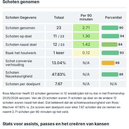
Schoten genomen
Per 90
Schoten Gegevens
Totaal
Percentiel
minuten
23
2.71
Schoten genomen
90
11
1.30
Schoten op doel
94
/ 23
12
1.42
Schoten naast doel
84
/ 23
1 keer
0.12
Raak het houtwerk
93
Schot conversie
13.04%
N/A
69
verhouding
Schoten
47.83%
N/A
89
Nauwkeurigheid
7.67
N/A
N/A
Schoten per doelpunt
Ross MacIver heeft 23 schoten genomen in 12 wedstrijden tot nu toe in het Premiership
2025/2026 seizoen. Van de 23 schoten waren 11 schoten op doel en de andere 12
schoten waren naast het doel. Dat betekent dat de schietnauwkeurigheid van Ross
MacIver 47.83% is. Ze scoren een doelpunt voor elke 7.67 schoten die ze nemen en
neemt 2.71 schoten per 90 minuten op het veld.
Stats voor assists, passes en het creëren van kansen