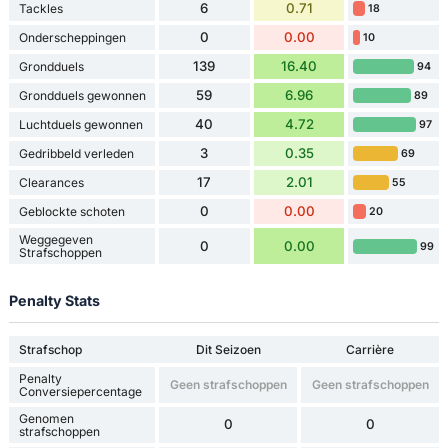
6
0.71
Tackles
18
0
0.00
Onderscheppingen
10
139
16.40
Grondduels
94
59
6.96
Grondduels gewonnen
89
40
4.72
Luchtduels gewonnen
97
3
0.35
Gedribbeld verleden
69
17
2.01
Clearances
55
0
0.00
Geblockte schoten
20
Weggegeven
0
0.00
99
Strafschoppen
Penalty Stats
Strafschop
Dit Seizoen
Carrière
Penalty
Geen strafschoppen
Geen strafschoppen
Conversiepercentage
Genomen
0
0
strafschoppen