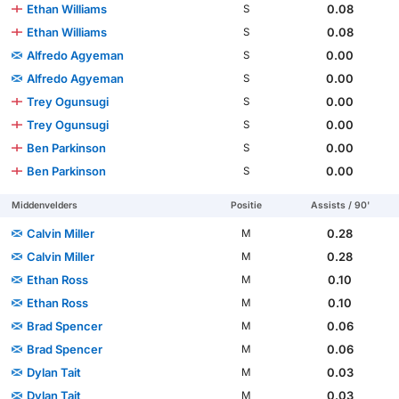
Ethan Williams
0.08
S
Ethan Williams
0.08
S
Alfredo Agyeman
0.00
S
Alfredo Agyeman
0.00
S
Trey Ogunsugi
0.00
S
Trey Ogunsugi
0.00
S
Ben Parkinson
0.00
S
Ben Parkinson
0.00
S
Middenvelders
Positie
Assists / 90'
Calvin Miller
0.28
M
Calvin Miller
0.28
M
Ethan Ross
0.10
M
Ethan Ross
0.10
M
Brad Spencer
0.06
M
Brad Spencer
0.06
M
Dylan Tait
0.03
M
Dylan Tait
0.03
M