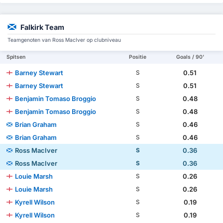
Falkirk Team
Teamgenoten van Ross MacIver op clubniveau
Spitsen
Positie
Goals / 90'
Barney Stewart
0.51
S
Barney Stewart
0.51
S
Benjamin Tomaso Broggio
0.48
S
Benjamin Tomaso Broggio
0.48
S
Brian Graham
0.46
S
Brian Graham
0.46
S
Ross MacIver
0.36
S
Ross MacIver
0.36
S
Louie Marsh
0.26
S
Louie Marsh
0.26
S
Kyrell Wilson
0.19
S
Kyrell Wilson
0.19
S