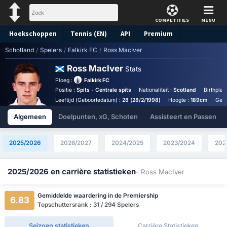
COMPETITIES
MENU
Hoekschoppen
Tennis (EN)
API
Premium
Schotland
/
Spelers
/
Falkirk FC
/
Ross MacIver
Voorspelling
Ross MacIver
Stats
Ploeg :
Falkirk FC
Positie :
Spits - Centrale spits
Nationaliteit :
Scotland
Birthplac
Leeftijd (Geboortedatum) :
28 (28/2/1998)
Hoogte :
189cm
Gewi
Algemeen
Doelpunten, xG, Schoten
Assisteert en Passen
2025/2026
2026/2027
2024/2025
2023/2024
202
2025/2026 en carrière statistieken
- Ross MacIver
Gemiddelde waardering in de Premiership
6.83
Topschuttersrank : 31 / 294 Spelers
Seizoen statistieken
Carrière Statistieken