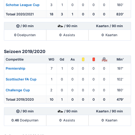
Schotse League Cup
3
1
0
0
0
0
180'
Totaal 2020/2021
18
3
1
0
0
0
820'
/ 90 min
/ 90 min
Kaarten / 90 min
0
Doelpunten
0
Assists
0
Kaarten
Seizoen 2019/2020
Competitie
WG
Gd
As
Min'
PEN
Premiership
7
1
0
0
0
0
197'
Scottischer FA Cup
1
0
0
0
0
0
102'
Challenge Cup
2
0
0
0
0
0
180'
Totaal 2019/2020
10
1
0
0
0
0
479'
/ 90 min
/ 90 min
Kaarten / 90 min
0.46
Doelpunten
0
Assists
0
Kaarten