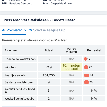
DT
: Doelpunten tegen
CS
: Clean Sheets
PEN
: Penalties Gescoord
Min'
: Gespeelde Minuten
Ross MacIver Statistieken - Gedetailleerd
Premiership
Schotse League Cup
Premiership statistieken voor Ross MacIver
Per 90
Algemeen
Totaal
Percentiel
minuten
12
Gespeelde Wedstrijden
N/A
15
62 minuten
749
minuten
22
per spel
€51,750
Jaarlijks salaris
N/A
32
9
Gestarte wedstrijden
N/A
28
Wedstrijden Gesubbed
3
N/A
N/A
In
2
N/A
Wedstrijden uitgesubd
N/A