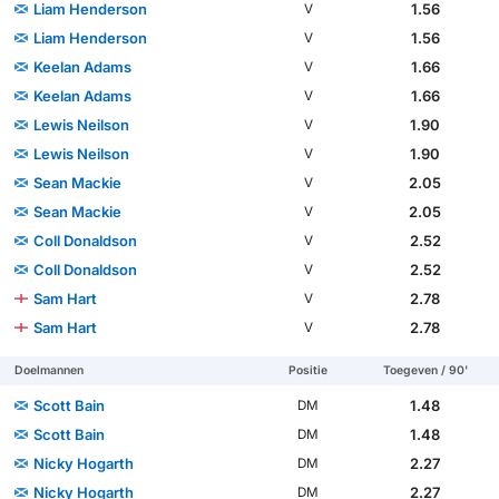
Liam Henderson
1.56
V
Liam Henderson
1.56
V
Keelan Adams
1.66
V
Keelan Adams
1.66
V
Lewis Neilson
1.90
V
Lewis Neilson
1.90
V
Sean Mackie
2.05
V
Sean Mackie
2.05
V
Coll Donaldson
2.52
V
Coll Donaldson
2.52
V
Sam Hart
2.78
V
Sam Hart
2.78
V
Doelmannen
Positie
Toegeven / 90'
Scott Bain
1.48
DM
Scott Bain
1.48
DM
Nicky Hogarth
2.27
DM
Nicky Hogarth
2.27
DM