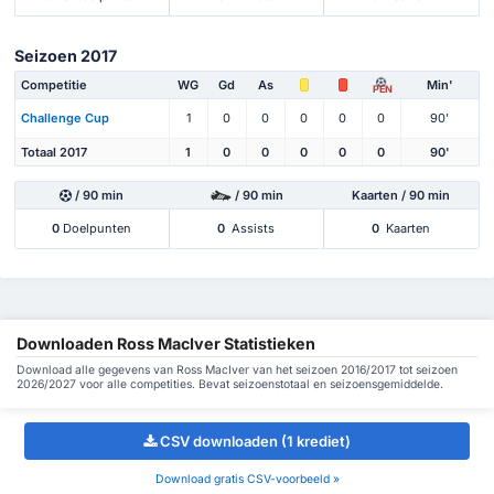
Seizoen 2017
Competitie
WG
Gd
As
Min'
PEN
Challenge Cup
1
0
0
0
0
0
90'
Totaal 2017
1
0
0
0
0
0
90'
/ 90 min
/ 90 min
Kaarten / 90 min
0
Doelpunten
0
Assists
0
Kaarten
Downloaden Ross MacIver Statistieken
Download alle gegevens van Ross MacIver van het seizoen 2016/2017 tot seizoen
2026/2027 voor alle competities. Bevat seizoenstotaal en seizoensgemiddelde.
CSV downloaden (1 krediet)
Download gratis CSV-voorbeeld »