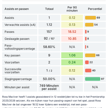
Per 90
Assists en passen
Totaal
Percentiel
minuten
1
0.12
Assists
69
1.12
0.13
Verwachte assists (xA)
54
157
18.52
Passes
9
92
10.85
Geslaagde passen
8
/ 157
Pass-
58.60%
N/A
5
voltooiingspercentage
9
1.06
Key passen
66
2
0.24
Voorzetten
22
Succesvolle
1
0.12
40
/ 2
voorzetten
50.00%
N/A
Slagingspercentage
97
749 Minuten
N/A
N/A
Minuten per assist
per assist
Ross MacIver heeft 1 assists geassisteerd in 12 wedstrijden tot nu toe in het Premiership
2025/2026 seizoen. Als we kijken naar hun passing-aspect van het spel, passt Ross
MacIver de bal ongeveer 18.52 keer tijdens een wedstrijd, met een pass-