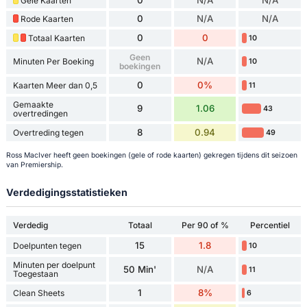
Gele Kaarten
0
N/A
N/A
Rode Kaarten
0
0
Totaal Kaarten
10
Geen
N/A
Minuten Per Boeking
10
boekingen
0
0%
Kaarten Meer dan 0,5
11
Gemaakte
9
1.06
43
overtredingen
8
0.94
Overtreding tegen
49
Ross MacIver heeft geen boekingen (gele of rode kaarten) gekregen tijdens dit seizoen
van Premiership.
Verdedigingsstatistieken
Verdedig
Totaal
Per 90 of %
Percentiel
15
1.8
Doelpunten tegen
10
Minuten per doelpunt
50 Min'
N/A
11
Toegestaan
1
8%
Clean Sheets
6