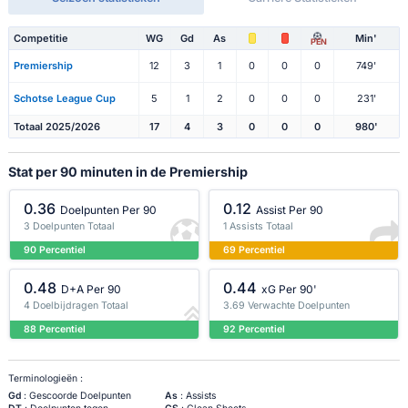
Competitie
WG
Gd
As
Min'
PEN
Premiership
12
3
1
0
0
0
749'
Schotse League Cup
5
1
2
0
0
0
231'
Totaal 2025/2026
17
4
3
0
0
0
980'
Stat per 90 minuten in de Premiership
0.36
0.12
Doelpunten Per 90
Assist Per 90
3 Doelpunten Totaal
1 Assists Totaal
90 Percentiel
69 Percentiel
0.48
0.44
D+A Per 90
xG Per 90'
4 Doelbijdragen Totaal
3.69 Verwachte Doelpunten
88 Percentiel
92 Percentiel
Terminologieën :
Gd
: Gescoorde Doelpunten
As
: Assists