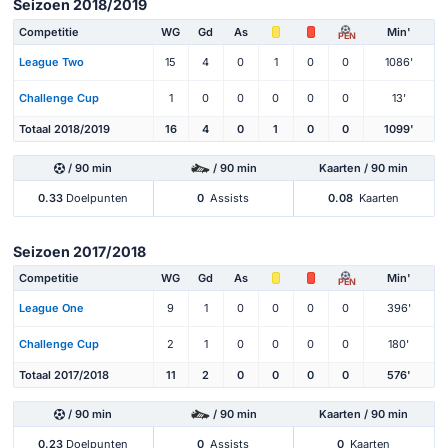
Seizoen 2018/2019
Competitie
WG
Gd
As
Min'
PEN
League Two
15
4
0
1
0
0
1086'
Challenge Cup
1
0
0
0
0
0
13'
Totaal 2018/2019
16
4
0
1
0
0
1099'
/ 90 min
/ 90 min
Kaarten / 90 min
0.33
Doelpunten
0
Assists
0.08
Kaarten
Seizoen 2017/2018
Competitie
WG
Gd
As
Min'
PEN
League One
9
1
0
0
0
0
396'
Challenge Cup
2
1
0
0
0
0
180'
Totaal 2017/2018
11
2
0
0
0
0
576'
/ 90 min
/ 90 min
Kaarten / 90 min
0.23
Doelpunten
0
Assists
0
Kaarten