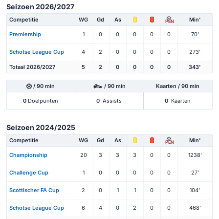
Seizoen 2026/2027
Competitie
WG
Gd
As
Min'
PEN
Premiership
1
0
0
0
0
0
70'
Schotse League Cup
4
2
0
0
0
0
273'
Totaal 2026/2027
5
2
0
0
0
0
343'
/ 90 min
/ 90 min
Kaarten / 90 min
0
Doelpunten
0
Assists
0
Kaarten
Seizoen 2024/2025
Competitie
WG
Gd
As
Min'
PEN
Championship
20
3
3
3
0
0
1238'
Challenge Cup
1
0
0
0
0
0
27'
Scottischer FA Cup
2
0
1
1
0
0
104'
Schotse League Cup
6
4
0
2
0
0
468'