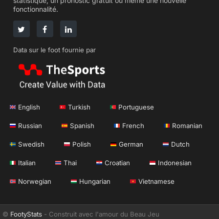
statistique, un pronostic gratuit ou même une nouvelle
fonctionnalité.
Data sur le foot fournie par
English
Turkish
Portuguese
Russian
Spanish
French
Romanian
Swedish
Polish
German
Dutch
Italian
Thai
Croatian
Indonesian
Norwegian
Hungarian
Vietnamese
©
FootyStats
- Construit avec l'amour du Beau Jeu