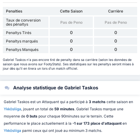
Penalties
Cette Saison
Carrière
Taux de conversion
Pas de Peno
Pas de Peno
des pénaltys
0
0
Penaltys Tirés
0
0
Penaltys marqués
0
0
Penaltys Manqués
Gabriel Taskos n'a pas encore tiré de penalty dans sa carrière (selon les données de
saison que nous avons sur FootyStats). Ses statistiques sur les penaltys seront mises à
jour dès qu'il en tirera un lors d'un match officiel.
Analyse statistique de Gabriel Taskos
Gabriel Taskos est un Attaquant qui a participé à
3 matchs
cette saison en
Ykkösliiga
, jouant un total de
59 minutes
. Gabriel Taskos marque une
moyenne de
0 buts
pour chaque 90minutes sur le terrain. Cette
performance le place actuellement à la
-1 sur 173 place d'attaquant
en
Ykkösliiga
parmi ceux qui ont joué au minimum 3 matchs.