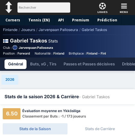
LIGUES
MENU
Corners
Tennis (EN)
API
Premium
Prédiction
Finlande
/
Joueurs
/
Jarvenpaan Palloseura
/
Gabriel Taskos
Gabriel Taskos
Stats
Club :
Jarvenpaan Palloseura
Position :
Forward
Nationalité :
Finland
Birthplace :
Finland - Finland
Numéro :
#2
Général
Buts, xG , Tirs
Passes et Passes décisives
Dribbl
2026
Stats de la saison 2026 & Carrière
- Gabriel Taskos
Évaluation moyenne en Ykkösliiga
6.50
Classement par Buts : -1 / 173 joueurs
Stats de la Saison
Stats de Carrière