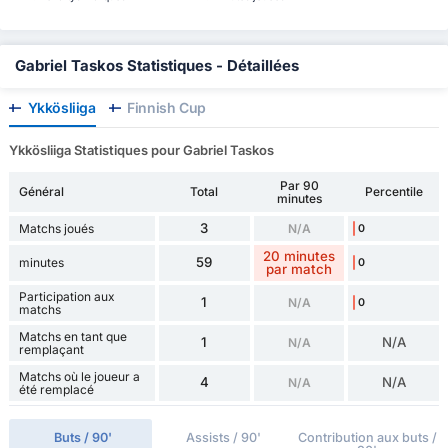
Gabriel Taskos Statistiques - Détaillées
Ykkösliiga
Finnish Cup
Ykkösliiga Statistiques pour Gabriel Taskos
Par 90
Général
Total
Percentile
minutes
3
Matchs joués
N/A
0
20 minutes
59
minutes
0
par match
Participation aux
1
N/A
0
matchs
Matchs en tant que
1
N/A
N/A
remplaçant
Matchs où le joueur a
4
N/A
N/A
été remplacé
Buts / 90'
Assists / 90'
Contribution aux buts /