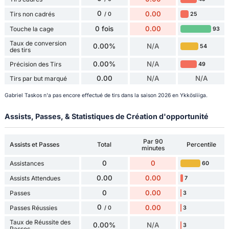
0
0.00
Tirs non cadrés
25
/ 0
0 fois
0.00
Touche la cage
93
Taux de conversion
0.00%
N/A
54
des tirs
0.00%
N/A
Précision des Tirs
49
0.00
N/A
N/A
Tirs par but marqué
Gabriel Taskos n'a pas encore effectué de tirs dans la saison 2026 en Ykkösliiga.
Assists, Passes, & Statistiques de Création d'opportunité
Par 90
Assists et Passes
Total
Percentile
minutes
0
0
Assistances
60
0.00
0.00
Assists Attendues
7
0
0.00
Passes
3
0
0.00
Passes Réussies
3
/ 0
Taux de Réussite des
0.00%
N/A
3
Passes