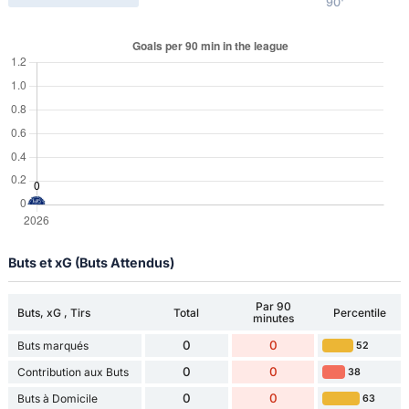
90'
Buts et xG (Buts Attendus)
Par 90
Buts, xG , Tirs
Total
Percentile
minutes
0
0
Buts marqués
52
0
0
Contribution aux Buts
38
0
0
Buts à Domicile
63