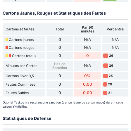
Cartons Jaunes, Rouges et Statistiques des Fautes
Par 90
Cartons et fautes
Total
Percentile
minutes
0
N/A
N/A
Cartons jaunes
0
N/A
N/A
Cartons rouges
0
0
Cartons totaux
26
Pas de
N/A
Minutes par Carton
26
Sanction
0
0%
Cartons Over 0,5
25
0
0.00
Fautes Commises
20
0
0.00
Fautes Subies
21
Gabriel Taskos n'a reçu aucune sanction (carton jaune ou carton rouge) durant cette
saison Ykkösliiga.
Statistiques de Défense