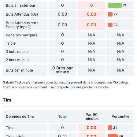
0
0
Buts à l'Extérieur
71
0.00
0.00
Buts Attendus (xG)
22
Buts Attendus hors
0.00
0.00
22
Penalty (npxG)
0
N/A
N/A
Penaltys marqués
0
N/A
N/A
Triplé
0
N/A
N/A
3 buts ou plus
0
N/A
N/A
2 buts ou plus
0 Buts par
N/A
N/A
Buts par minute
minute
Gabriel Taskos n'a marqué aucun but jusqu'à présent dans la compétition Ykkösliiga
2026. Nous verrons comment il se comporte lors des prochains matchs.
Tirs
Par 90
Données de Tirs
Total
Percentile
minutes
0
0.00
Tirs
21
0
0.00
Tirs cadrés
49
/ 0