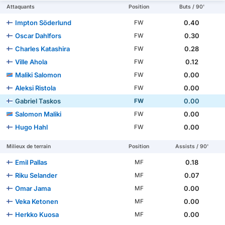
Attaquants
Position
Buts / 90'
Impton Söderlund
0.40
FW
Oscar Dahlfors
0.30
FW
Charles Katashira
0.28
FW
Ville Ahola
0.12
FW
Maliki Salomon
0.00
FW
Aleksi Ristola
0.00
FW
Gabriel Taskos
0.00
FW
Salomon Maliki
0.00
FW
Hugo Hahl
0.00
FW
Milieux de terrain
Position
Assists / 90'
Emil Pallas
0.18
MF
Riku Selander
0.07
MF
Omar Jama
0.00
MF
Veka Ketonen
0.00
MF
Herkko Kuosa
0.00
MF