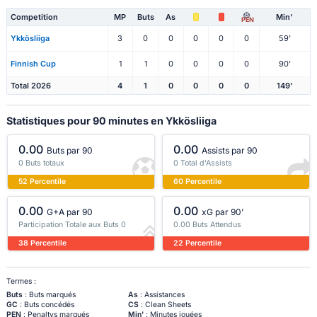
Competition
MP
Buts
As
Min'
PEN
Ykkösliiga
3
0
0
0
0
0
59'
Finnish Cup
1
1
0
0
0
0
90'
Total 2026
4
1
0
0
0
0
149'
Statistiques pour 90 minutes en Ykkösliiga
0.00
0.00
Buts par 90
Assists par 90
0 Buts totaux
0 Total d'Assists
52 Percentile
60 Percentile
0.00
0.00
G+A par 90
xG par 90'
Participation Totale aux Buts 0
0.00 Buts Attendus
38 Percentile
22 Percentile
Termes :
Buts
: Buts marqués
As
: Assistances
GC
: Buts concédés
CS
: Clean Sheets
PEN
: Penaltys marqués
Min'
: Minutes jouées