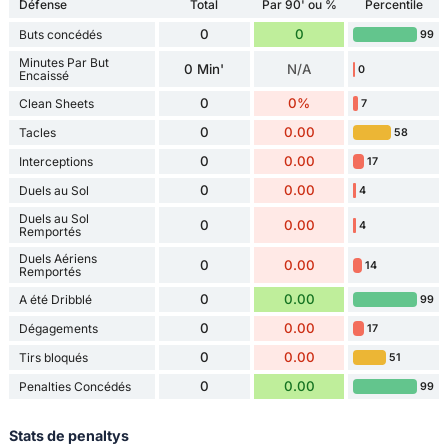
Défense
Total
Par 90' ou %
Percentile
0
0
Buts concédés
99
Minutes Par But
0 Min'
N/A
0
Encaissé
0
0%
Clean Sheets
7
0
0.00
Tacles
58
0
0.00
Interceptions
17
0
0.00
Duels au Sol
4
Duels au Sol
0
0.00
4
Remportés
Duels Aériens
0
0.00
14
Remportés
0
0.00
A été Dribblé
99
0
0.00
Dégagements
17
0
0.00
Tirs bloqués
51
0
0.00
Penalties Concédés
99
Stats de penaltys