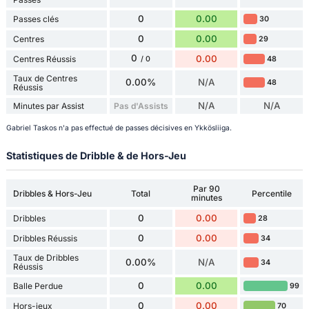
0
0.00
Passes clés
30
0
0.00
Centres
29
0
0.00
Centres Réussis
48
/ 0
Taux de Centres
0.00%
N/A
48
Réussis
N/A
N/A
Minutes par Assist
Pas d'Assists
Gabriel Taskos n'a pas effectué de passes décisives en Ykkösliiga.
Statistiques de Dribble & de Hors-Jeu
Par 90
Dribbles & Hors-Jeu
Total
Percentile
minutes
0
0.00
Dribbles
28
0
0.00
Dribbles Réussis
34
Taux de Dribbles
0.00%
N/A
34
Réussis
0
0.00
Balle Perdue
99
0
0.00
Hors-jeux
70