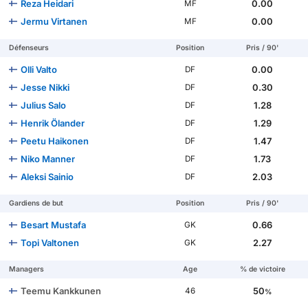
Reza Heidari
0.00
MF
Jermu Virtanen
0.00
MF
Défenseurs
Position
Pris / 90'
Olli Valto
0.00
DF
Jesse Nikki
0.30
DF
Julius Salo
1.28
DF
Henrik Ölander
1.29
DF
Peetu Haikonen
1.47
DF
Niko Manner
1.73
DF
Aleksi Sainio
2.03
DF
Gardiens de but
Position
Pris / 90'
Besart Mustafa
0.66
GK
Topi Valtonen
2.27
GK
Managers
Age
% de victoire
Teemu Kankkunen
50
46
%