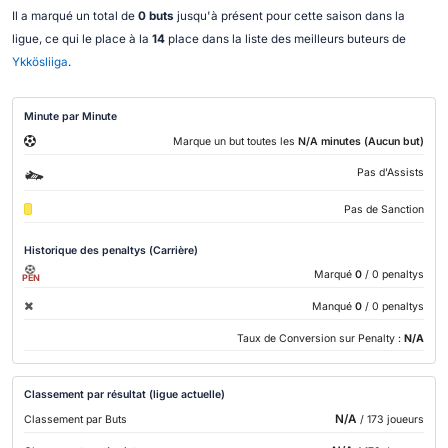
Il a marqué un total de
0 buts
jusqu'à présent pour cette saison dans la
ligue, ce qui le place à la
14
place dans la liste des meilleurs buteurs de
Ykkösliiga
.
Minute par Minute
Marque un but toutes les
N/A minutes (Aucun but)
Pas d'Assists
Pas de Sanction
Historique des penaltys (Carrière)
Marqué
0
/ 0 penaltys
PEN
Manqué
0
/ 0 penaltys
Taux de Conversion sur Penalty :
N/A
Classement par résultat (ligue actuelle)
N/A
Classement par Buts
/ 173 joueurs