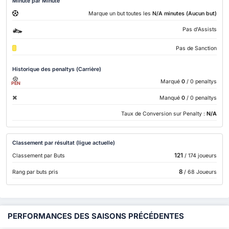
Minute par Minute
Marque un but toutes les
N/A minutes (Aucun but)
Pas d'Assists
Pas de Sanction
Historique des penaltys (Carrière)
Marqué
0
/ 0 penaltys
PEN
Manqué
0
/ 0 penaltys
Taux de Conversion sur Penalty :
N/A
Classement par résultat (ligue actuelle)
121
Classement par Buts
/ 174 joueurs
8
Rang par buts pris
/ 68 Joueurs
PERFORMANCES DES SAISONS PRÉCÉDENTES