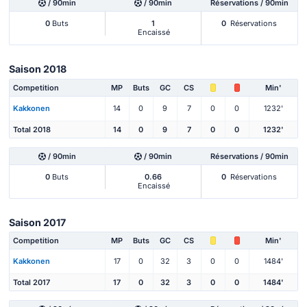
/ 90min
/ 90min
Réservations / 90min
0
Buts
1
0
Réservations
Encaissé
Saison 2018
Competition
MP
Buts
GC
CS
Min'
Kakkonen
14
0
9
7
0
0
1232'
Total 2018
14
0
9
7
0
0
1232'
/ 90min
/ 90min
Réservations / 90min
0
Buts
0.66
0
Réservations
Encaissé
Saison 2017
Competition
MP
Buts
GC
CS
Min'
Kakkonen
17
0
32
3
0
0
1484'
Total 2017
17
0
32
3
0
0
1484'