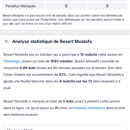
0
0
Penaltys Manqués
Besart Mustafa n'a pas encore tiré de penalty dans sa carrière (selon les données de
saison que nous avons sur FootyStats). Ses statistiques sur les penaltys seront mises à
jour dès qu'il en tirera un lors d'un match officiel.
Analyse statistique de Besart Mustafa
Besart Mustafa est un Gardien qui a participé à
13 matchs
cette saison en
Ykkösliiga
, jouant un total de
1092 minutes
. Besart Mustafa concède en
moyenne
0.66 buts
toutes les 90 minutes passées sur le terrain. Son ratio
Clean Sheets est actuellement de
62%
. Cela signifie que Besart Mustafa a
gardé une feuille blanche dans les
8 matchs sur les 13
dans lesquels il a
joué.
Besart Mustafa a marqué un total de
0 buts
jusqu'à présent cette saison
dans la ligue, ce qui le place au
21
chez
Jarvenpaan Palloseura
dans la liste
des meilleurs buteurs.