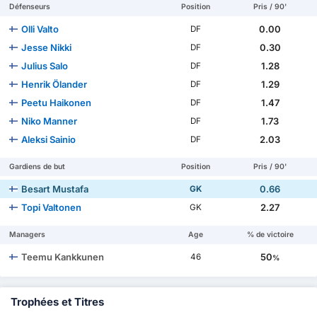
Défenseurs
Position
Pris / 90'
Olli Valto
0.00
DF
Jesse Nikki
0.30
DF
Julius Salo
1.28
DF
Henrik Ölander
1.29
DF
Peetu Haikonen
1.47
DF
Niko Manner
1.73
DF
Aleksi Sainio
2.03
DF
Gardiens de but
Position
Pris / 90'
Besart Mustafa
0.66
GK
Topi Valtonen
2.27
GK
Managers
Age
% de victoire
Teemu Kankkunen
50
46
%
Trophées et Titres