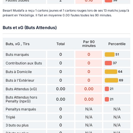
2
0.16
Fautes Subies
38
Besart Mustafa a reçu 1 cartons jaunes et 1 cartons rouges lors de ses 13 matchs jusqu'à
présent en Ykkösliiga. Il fait en moyenne 0.00 fautes toutes les 90 minutes.
Buts et xG (Buts Attendus)
Par 90
Buts, xG , Tirs
Total
Percentile
minutes
0
0
Buts marqués
51
0
0
Contribution aux Buts
37
0
0
Buts à Domicile
64
0
0
Buts à l'Extérieur
69
0.00
0.00
Buts Attendus (xG)
21
Buts Attendus hors
0.00
0.00
21
Penalty (npxG)
0
N/A
N/A
Penaltys marqués
0
N/A
N/A
Triplé
0
N/A
N/A
3 buts ou plus