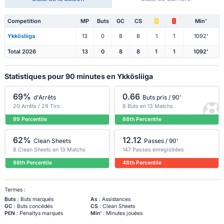
Competition
MP
Buts
GC
CS
Min'
Ykkösliiga
13
0
8
8
1
1
1092'
Total 2026
13
0
8
8
1
1
1092'
Statistiques pour 90 minutes en Ykkösliiga
69%
0.66
d'Arrêts
Buts pris / 90'
20 Arrêts / 29 Tirs
8 Buts en 13 Matchs
99 Percentile
88th Percentile
62%
12.12
Clean Sheets
Passes / 90'
8 Clean Sheets en 13 Matchs
147 Passes enregistrées
98th Percentile
48th Percentile
Termes :
Buts
: Buts marqués
As
: Assistances
GC
: Buts concédés
CS
: Clean Sheets
PEN
: Penaltys marqués
Min'
: Minutes jouées