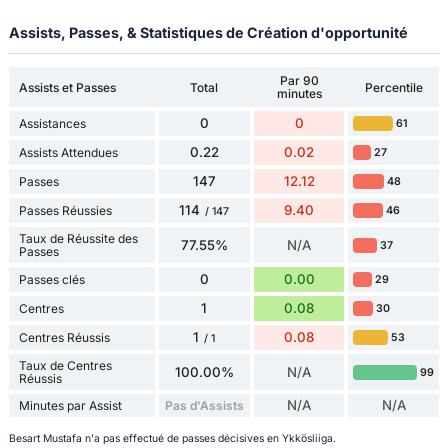
Assists, Passes, & Statistiques de Création d'opportunité
Par 90
Assists et Passes
Total
Percentile
minutes
0
0
Assistances
61
0.22
0.02
Assists Attendues
27
147
12.12
Passes
48
114
9.40
Passes Réussies
46
/ 147
Taux de Réussite des
77.55%
N/A
37
Passes
0
0.00
Passes clés
29
1
0.08
Centres
30
1
0.08
Centres Réussis
53
/ 1
Taux de Centres
100.00%
N/A
99
Réussis
N/A
N/A
Minutes par Assist
Pas d'Assists
Besart Mustafa n'a pas effectué de passes décisives en Ykkösliiga.