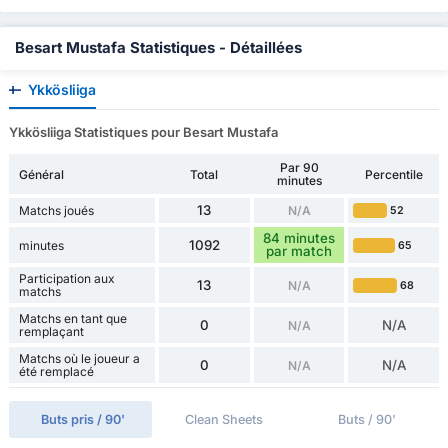
Besart Mustafa Statistiques - Détaillées
Ykkösliiga
Ykkösliiga Statistiques pour Besart Mustafa
Par 90
Général
Total
Percentile
minutes
13
Matchs joués
N/A
52
84 minutes
1092
minutes
65
par match
Participation aux
13
N/A
68
matchs
Matchs en tant que
0
N/A
N/A
remplaçant
Matchs où le joueur a
0
N/A
N/A
été remplacé
Buts pris / 90'
Clean Sheets
Buts / 90'