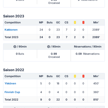
Encaissé
Saison 2023
Competition
MP
Buts
GC
CS
Min'
Kakkonen
24
0
23
7
2
0
2089'
Total 2023
24
0
23
7
2
0
2089'
/ 90min
/ 90min
Réservations / 90min
0
Buts
0.99
0.09
Réservations
Encaissé
Saison 2022
Competition
MP
Buts
GC
CS
Min'
Ykkönen
5
0
18
0
0
0
450'
Finnish Cup
4
0
4
0
0
0
360'
Total 2022
9
0
22
0
0
0
810'