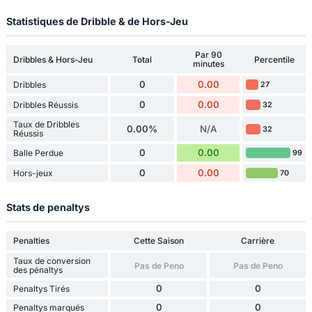
Statistiques de Dribble & de Hors-Jeu
Par 90
Dribbles & Hors-Jeu
Total
Percentile
minutes
0
0.00
Dribbles
27
0
0.00
Dribbles Réussis
32
Taux de Dribbles
0.00%
N/A
32
Réussis
0
0.00
Balle Perdue
99
0
0.00
Hors-jeux
70
Stats de penaltys
Penalties
Cette Saison
Carrière
Taux de conversion
Pas de Peno
Pas de Peno
des pénaltys
0
0
Penaltys Tirés
0
0
Penaltys marqués