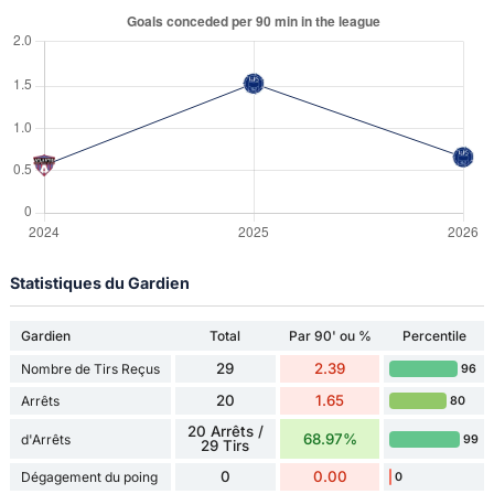
Statistiques du Gardien
Gardien
Total
Par 90' ou %
Percentile
29
2.39
Nombre de Tirs Reçus
96
20
1.65
Arrêts
80
20 Arrêts /
68.97%
d'Arrêts
99
29 Tirs
0
0.00
Dégagement du poing
0