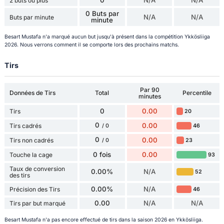
0
N/A
N/A
2 buts ou plus
0 Buts par
N/A
N/A
Buts par minute
minute
Besart Mustafa n'a marqué aucun but jusqu'à présent dans la compétition Ykkösliiga
2026. Nous verrons comment il se comporte lors des prochains matchs.
Tirs
Par 90
Données de Tirs
Total
Percentile
minutes
0
0.00
Tirs
20
0
0.00
Tirs cadrés
46
/ 0
0
0.00
Tirs non cadrés
23
/ 0
0 fois
0.00
Touche la cage
93
Taux de conversion
0.00%
N/A
52
des tirs
0.00%
N/A
Précision des Tirs
46
0.00
N/A
N/A
Tirs par but marqué
Besart Mustafa n'a pas encore effectué de tirs dans la saison 2026 en Ykkösliiga.