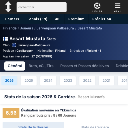
LIGUES
MENU
Corners
Tennis (EN)
API
Premium
Prédiction
Finlande
/
Joueurs
/
Jarvenpaan Palloseura
/
Besart Mustafa
Besart Mustafa
Stats
Club :
Jarvenpaan Palloseura
Position :
Goalkeeper
Nationalité :
Finland
Birthplace :
Finland - Finland
Numéro 
Age (anniversaire) :
27 (02/1/1999)
Général
Buts, xG , Tirs
Passes et Passes décisives
Dribbl
2026
2025
2024
2023
2022
2021
201
Stats de la saison 2026 & Carrière
- Besart Mustafa
Évaluation moyenne en Ykkösliiga
6.56
Rang par buts pris : 8 / 68 Joueurs
Stats de la Saison
Stats de Carrière