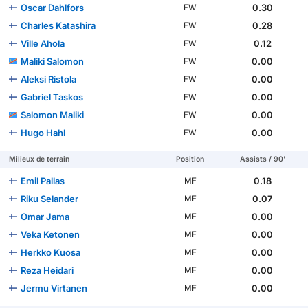
Oscar Dahlfors
0.30
FW
Charles Katashira
0.28
FW
Ville Ahola
0.12
FW
Maliki Salomon
0.00
FW
Aleksi Ristola
0.00
FW
Gabriel Taskos
0.00
FW
Salomon Maliki
0.00
FW
Hugo Hahl
0.00
FW
Milieux de terrain
Position
Assists / 90'
Emil Pallas
0.18
MF
Riku Selander
0.07
MF
Omar Jama
0.00
MF
Veka Ketonen
0.00
MF
Herkko Kuosa
0.00
MF
Reza Heidari
0.00
MF
Jermu Virtanen
0.00
MF