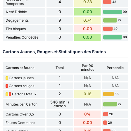
4
0.33
43
Remportés
0
0.00
A été Dribblé
99
9
0.74
Dégagements
72
0
0.00
Tirs bloqués
49
0
0.00
Penalties Concédés
99
Cartons Jaunes, Rouges et Statistiques des Fautes
Par 90
Cartons et fautes
Total
Percentile
minutes
1
N/A
N/A
Cartons jaunes
1
N/A
N/A
Cartons rouges
2
0.16
Cartons totaux
55
546 min' /
N/A
Minutes par Carton
72
carton
0
0%
Cartons Over 0,5
26
0
0.00
Fautes Commises
20