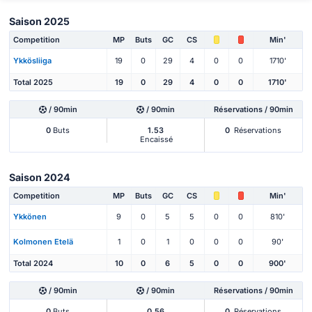
Saison 2025
Competition
MP
Buts
GC
CS
Min'
Ykkösliiga
19
0
29
4
0
0
1710'
Total 2025
19
0
29
4
0
0
1710'
/ 90min
/ 90min
Réservations / 90min
0
Buts
1.53
0
Réservations
Encaissé
Saison 2024
Competition
MP
Buts
GC
CS
Min'
Ykkönen
9
0
5
5
0
0
810'
Kolmonen Etelä
1
0
1
0
0
0
90'
Total 2024
10
0
6
5
0
0
900'
/ 90min
/ 90min
Réservations / 90min
0
Buts
0.56
0
Réservations