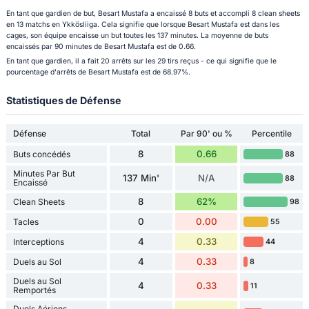
En tant que gardien de but, Besart Mustafa a encaissé 8 buts et accompli 8 clean sheets
en 13 matchs en Ykkösliiga. Cela signifie que lorsque Besart Mustafa est dans les
cages, son équipe encaisse un but toutes les 137 minutes. La moyenne de buts
encaissés par 90 minutes de Besart Mustafa est de 0.66.
En tant que gardien, il a fait 20 arrêts sur les 29 tirs reçus - ce qui signifie que le
pourcentage d'arrêts de Besart Mustafa est de 68.97%.
Statistiques de Défense
Défense
Total
Par 90' ou %
Percentile
8
0.66
Buts concédés
88
Minutes Par But
137 Min'
N/A
88
Encaissé
8
62%
Clean Sheets
98
0
0.00
Tacles
55
4
0.33
Interceptions
44
4
0.33
Duels au Sol
8
Duels au Sol
4
0.33
11
Remportés
Duels Aériens