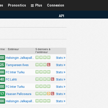
es
Pronostics
Plus
Connexion
API
rme
Extérieur
5 derniers à
l'extérieur
W
W
W
W
.00
Stats
Helsingin Jalkapalloklubi
W
W
W
L
.25
Stats
Tampereen Ilves
W
W
W
W
.00
Stats
FC Inter Turku
W
W
W
W
L
.40
Stats
FC Lahti
W
W
W
W
.00
Stats
FC Inter Turku
W
W
W
D
L
.17
Stats
Vaasan Palloseura
W
W
W
W
.00
Stats
Helsingin Jalkapalloklubi