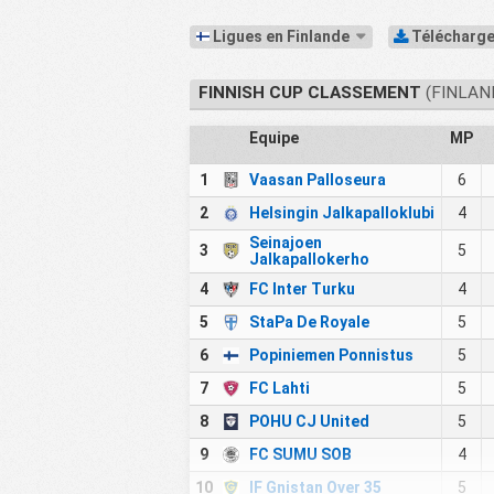
Ligues en Finlande
Télécharge
FINNISH CUP CLASSEMENT
(FINLAND
Equipe
MP
1
Vaasan Palloseura
6
2
Helsingin Jalkapalloklubi
4
Seinajoen
3
5
Jalkapallokerho
4
FC Inter Turku
4
5
StaPa De Royale
5
6
Popiniemen Ponnistus
5
7
FC Lahti
5
8
POHU CJ United
5
9
FC SUMU SOB
4
10
IF Gnistan Over 35
5