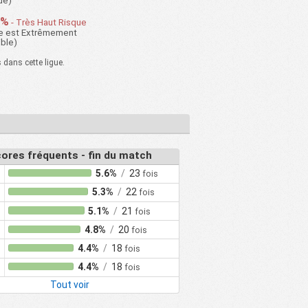
de)
0%
75%
50%
3.50
0%
- Très Haut Risque
re est Extrêmement
25%
100%
75%
3.25
ible)
40%
60%
40%
2.80
dans cette ligue.
s
0%
100%
100%
5.33
0%
100%
100%
5.00
50%
75%
50%
3.00
0%
100%
67%
4.00
ores fréquents - fin du match
0%
67%
67%
4.67
5.6%
/
23
fois
0%
100%
100%
5.50
5.3%
/
22
fois
0%
100%
100%
4.67
5.1%
/
21
fois
%
0%
100%
67%
6.00
4.8%
/
20
fois
%
0%
100%
100%
6.33
4.4%
/
18
fois
4.4%
/
18
fois
0%
100%
100%
6.25
Tout voir
25%
75%
50%
3.50