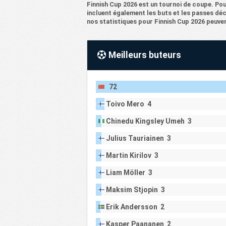
Finnish Cup 2026 est un tournoi de coupe. Pour
68
FC Lasten
3
incluent également les buts et les passes déc
nos statistiques pour Finnish Cup 2026 peuven
69
Malminkartanon PETO
3
70
Messukyla United
3
Meilleurs buteurs
71
Seinajoen Sisu
3
72
Lohjan Pallo
3
72
73
Fish United FC
3
74
Tuusulan Palloseura
3
Toivo Mero 4
Helsingin Jalkapalloklubi
75
3
Chinedu Kingsley Umeh 3
Kantsu
76
FC Vaajakoski Reds
3
Julius Tauriainen 3
77
KY United
3
Martin Kirilov 3
78
PaPe
3
Liam Möller 3
79
Pallo Kerho 37 Iisalmi
3
Maksim Stjopin 3
80
FF Jaro
3
Erik Andersson 2
81
Kotajarven Pallo
3
Kasper Paananen 2