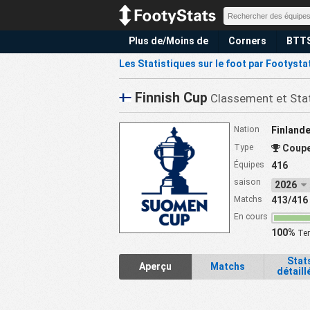
Plus de/Moins de
Corners
BTT
Les Statistiques sur le foot par Footysta
Finnish Cup
Classement et Stat
Nation
Finland
Type
Coup
Équipes
416
saison
2026
Matchs
413/416
En cours
100%
Ter
Stat
Aperçu
Matchs
détaill