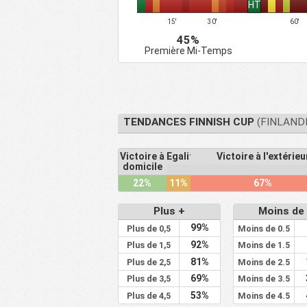
HT
Jyvaskylan Seudun
25
4
Palloseura
15'
30'
60'
26
Kerho 07 SJK II
4
45%
Première Mi-Temps
27
Jokerit FC Helsinki
5
28
Korson Palloseura
3
29
Kellon Tyovaen Urheilijat
3
30
Pargas Idrottsforening
4
TENDANCES FINNISH CUP
(FINLANDE
31
Tampere United
3
Victoire à
Egalité
Victoire à l'extérieu
32
Kajaanin Palloilijat
3
domicile
33
FC Germania Helsinki
4
22%
11%
67%
34
PPJ Lauttasaari
3
Plus +
Moins de 
35
Riihimaen Palloseura II
3
99%
Plus de 0,5
Moins de 0.5
Idrottsforeningen
92%
36
3
Plus de 1,5
Moins de 1.5
Kamraterna Vasa
81%
Plus de 2,5
Moins de 2.5
37
Vantaan Jalkapalloseura
4
69%
Plus de 3,5
Moins de 3.5
38
FC Ylivieska
4
53%
Plus de 4,5
Moins de 4.5