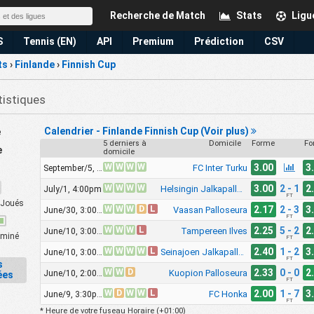
Recherche de Match
Stats
Ligu
S
Tennis (EN)
API
Premium
Prédiction
CSV
ts
›
Finlande
›
Finnish Cup
istiques
Calendrier - Finlande Finnish Cup (Voir plus)
e
5 derniers à
Domicile
Forme
Fo
e
domicile
W
W
W
W
3.00
3
FC Inter Turku
September/5, 3:00pm
W
W
W
W
3.00
2 - 1
2
Helsingin Jalkapalloklubi
July/1, 4:00pm
FT
Joués
W
W
W
D
L
2.17
2 - 3
3
Vaasan Palloseura
June/30, 3:00pm
FT
W
W
W
L
2.25
5 - 2
2
Tampereen Ilves
June/10, 3:00pm
miné
FT
W
W
W
W
L
2.40
1 - 2
3
Seinajoen Jalkapallokerho
June/10, 3:00pm
FT
s
W
W
D
2.33
0 - 0
2
Kuopion Palloseura
June/10, 2:00pm
ées
FT
W
D
W
W
L
2.00
1 - 7
3
FC Honka
June/9, 3:30pm
FT
* Heure de votre fuseau Horaire (
+01:00
)