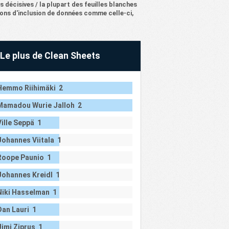
s décisives / la plupart des feuilles blanches
33%
100%
100%
4.00
sions d'inclusion de données comme celle-ci,
33%
100%
100%
4.00
33%
33%
33%
3.00
Le plus de Clean Sheets
0%
100%
100%
3.00
0%
67%
67%
3.67
Hemmo Riihimäki 2
33%
100%
100%
5.00
33%
67%
33%
2.67
Mamadou Wurie Jalloh 2
0%
100%
67%
3.33
Ville Seppä 1
0%
67%
67%
3.33
Johannes Viitala 1
0%
100%
100%
4.67
Roope Paunio 1
0%
100%
100%
6.67
Johannes Kreidl 1
0%
67%
67%
3.00
Niki Hasselman 1
0%
100%
67%
4.33
Dan Lauri 1
33%
100%
67%
4.33
Jimi Ziprus 1