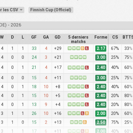
r les CSV
Finnish Cup (Officiel)
E) - 2026
W
D
L
GF
GA
GD
5 derniers
Forme
CS
BTT
matchs
2.17
4
1
1
33
4
+29
W
W
W
D
L
67%
33
%
3.00
4
0
0
24
3
+21
W
W
W
W
25%
75
%
2.40
4
0
1
21
4
+17
40%
60
%
W
W
W
W
L
3.00
4
0
0
15
4
+11
W
W
W
W
25%
75
%
2.40
4
0
1
18
10
+8
W
W
W
W
L
40%
60
%
2.40
4
0
1
15
10
+5
W
W
W
W
L
20%
80
%
2.40
4
0
1
13
9
+4
W
W
W
W
L
20%
80
%
2.00
3
1
1
26
10
+16
W
W
W
L
D
20%
60
%
2.50
3
1
0
15
2
+13
W
W
W
D
75%
25
%
2.00
3
1
1
17
6
+11
W
W
W
L
D
40%
60
%