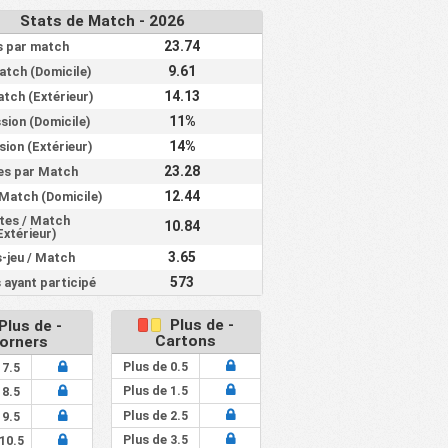
33%
33%
0%
1.00
Stats de Match - 2026
0%
67%
33%
2.33
23.74
s par match
25%
75%
50%
2.25
9.61
atch (Domicile)
%
0%
100%
67%
3.67
14.13
atch (Extérieur)
11%
sion (Domicile)
0%
75%
75%
7.25
14%
ion (Extérieur)
25%
100%
75%
4.00
23.28
es par Match
%
0%
100%
75%
7.00
12.44
 Match (Domicile)
tes / Match
25%
100%
50%
3.75
10.84
Extérieur)
0%
100%
75%
6.00
3.65
-jeu / Match
573
 ayant participé
33%
67%
67%
8.00
0%
100%
100%
8.33
Plus de -
Plus de -
Cartons
orners
0%
100%
100%
9.67
Plus de 0.5
 7.5
33%
67%
67%
5.67
Plus de 1.5
 8.5
0%
100%
100%
5.00
Plus de 2.5
 9.5
Plus de 3.5
10.5
0%
100%
67%
6.00