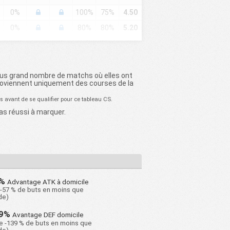
0%
100%
75%
4.50
0%
80%
80%
5.20
25%
75%
50%
4.25
25%
100%
100%
4.50
%
0%
100%
100%
6.75
plus grand nombre de matchs où elles ont
proviennent uniquement des courses de la
25%
75%
75%
3.00
s avant de se qualifier pour ce tableau CS.
0%
100%
100%
5.33
as réussi à marquer.
%
0%
100%
100%
5.50
25%
50%
50%
2.75
25%
75%
50%
3.25
0%
75%
75%
3.75
7%
Advantage ATK à domicile
25%
100%
100%
7.75
-57 % de buts en moins que
de)
25%
75%
75%
4.00
39%
Avantage DEF domicile
0%
100%
100%
6.25
e -139 % de buts en moins que