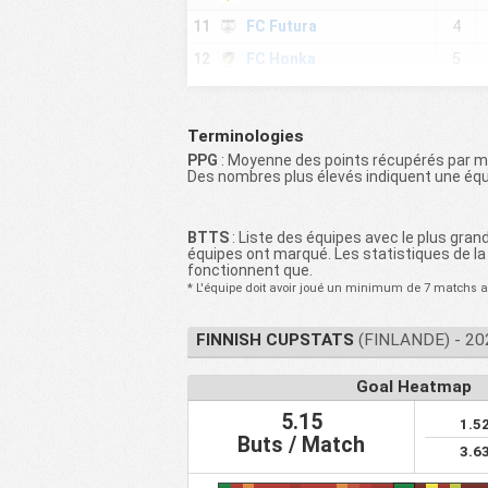
11
FC Futura
4
12
FC Honka
5
13
Jarvenpaan Palloseura
4
14
Valkeakosken Haka
4
Terminologies
15
Lapuan Virkia
4
PPG
: Moyenne des points récupérés par m
Des nombres plus élevés indiquent une équi
16
IFK Mariehamn
4
17
Tikkurilan Palloseura 2
3
BTTS
: Liste des équipes avec le plus gra
Vantaan Jalkapalloseura
équipes ont marqué. Les statistiques de la 
18
4
II
fonctionnent que.
* L'équipe doit avoir joué un minimum de 7 matchs av
19
Maskun Palloseura
4
20
Puotinkylan Valtti
4
FINNISH CUPSTATS
(FINLANDE) - 20
21
Tampereen Ilves
4
Goal Heatmap
22
Kuopion Elo FC
4
5.15
1.5
23
Kiffen 08 III
4
Buts / Match
3.6
Lappfjard
24
4
Ungdomsforening