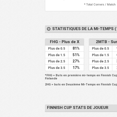
* Total Corners / Match
54
Nieminen Urheilijat
3
55
Pallokerho 35 ry
3
56
Peimari United II
3
STATISTIQUES DE LA MI-TEMPS (
57
Poxyt TN Sexypoxyt II
3
58
Muuramen Yritys
3
FHG - Plus de X
2MTB - Sur
Tampereen Teekkareiden
59
3
81%
Plus de 0.5
Plus de 0.5
JP Kerho ACE
51%
Plus de 1.5
Plus de 1.5
60
Gilla FC
3
27%
Plus de 2.5
Plus de 2.5
61
Karhu Futis
3
17%
Plus de 3.5
Plus de 3.5
JIPPO j PunaMusta JIPPO
62
3
Joensuu II
*FHG = Buts en première mi-temps en Finnish Cup
Finlande
Hameenlinnan
63
3
Jalkapalloseura Akatemia
2HG = buts en Deuxième Mi-Temps en Finnish Cup
64
Leppavaaran Pallo ry
3
65
VG 62 Naantali
3
66
FINNISH CUP STATS DE JOUEUR
Helsingin Palloseura II
3
67
Jalkapalloseura Hercules
3